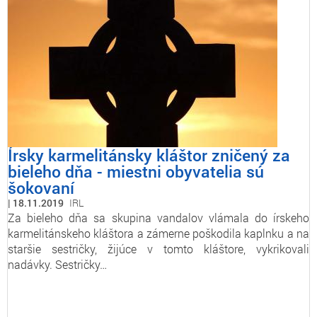
Írsky karmelitánsky kláštor zničený za
bieleho dňa - miestni obyvatelia sú
šokovaní
18.11.2019
IRL
Za bieleho dňa sa skupina vandalov vlámala do írskeho
karmelitánskeho kláštora a zámerne poškodila kaplnku a na
staršie sestričky, žijúce v tomto kláštore, vykrikovali
nadávky. Sestričky…