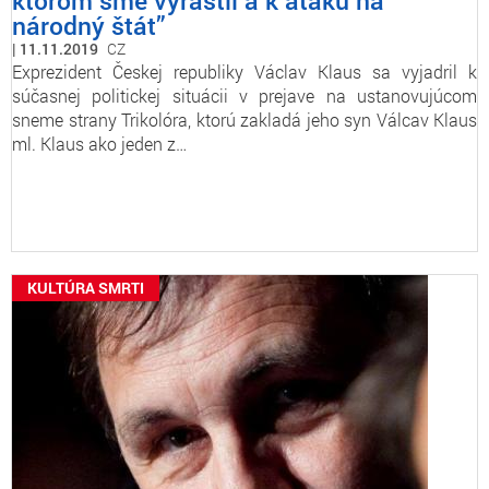
ktorom sme vyrástli a k ataku na
národný štát”
11.11.2019
CZ
Exprezident Českej republiky Václav Klaus sa vyjadril k
súčasnej politickej situácii v prejave na ustanovujúcom
sneme strany Trikolóra, ktorú zakladá jeho syn Válcav Klaus
ml. Klaus ako jeden z…
KULTÚRA SMRTI