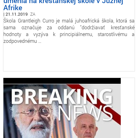
umenia na kresťanskej škole v Južnej
Afrike
21.11.2019
ZA
Škola Grantleigh Curro je malá juhoafrická škola, ktorá sa
sama označuje za oddanú "dodržiavať kresťanské
hodnoty a vyzýva k principiálnemu, starostlivému a
zodpovednému …