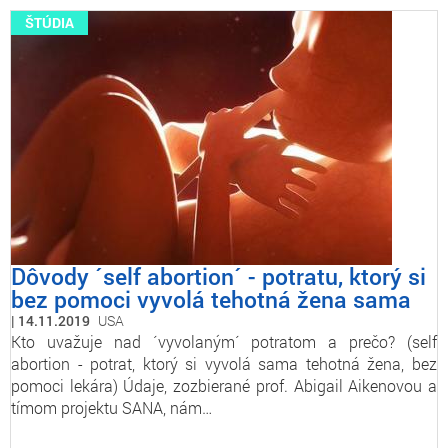
ŠTÚDIA
Dôvody ´self abortion´ - potratu, ktorý si
bez pomoci vyvolá tehotná žena sama
14.11.2019
USA
Kto uvažuje nad ´vyvolaným´ potratom a prečo? (self
abortion - potrat, ktorý si vyvolá sama tehotná žena, bez
pomoci lekára) Údaje, zozbierané prof. Abigail Aikenovou a
tímom projektu SANA, nám…