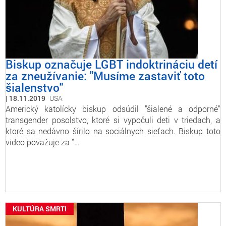
Biskup označuje LGBT indoktrináciu detí
za zneužívanie: "Musíme zastaviť toto
šialenstvo"
18.11.2019
USA
Americký katolícky biskup odsúdil "šialené a odporné"
transgender posolstvo, ktoré si vypočuli deti v triedach, a
ktoré sa nedávno šírilo na sociálnych sieťach. Biskup toto
video považuje za "…
KULTÚRA SMRTI