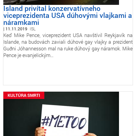
Island privítal konzervatívneho
viceprezidenta USA dúhovými vlajkami a
náramkami
11.11.2019
ISL
Keď Mike Pence, viceprezident USA navštívil Reykjavík na
Islande, na budovách zaviali dúhové gay vlajky a prezident
Guðni Jóhannesson mal na ruke dúhový gay náramok. Mike
Pence je evanjelickým…
KULTÚRA SMRTI