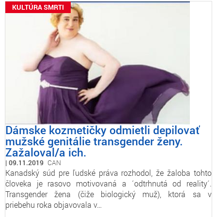
KULTÚRA SMRTI
Dámske kozmetičky odmietli depilovať
mužské genitálie transgender ženy.
Zažaloval/a ich.
09.11.2019
CAN
Kanadský súd pre ľudské práva rozhodol, že žaloba tohto
človeka je rasovo motivovaná a ´odtrhnutá od reality´.
Transgender žena (čiže biologický muž), ktorá sa v
priebehu roka objavovala v…