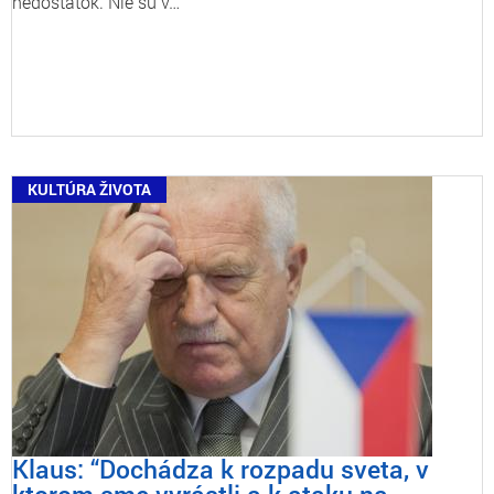
nedostatok. Nie sú v…
KULTÚRA ŽIVOTA
Klaus: “Dochádza k rozpadu sveta, v