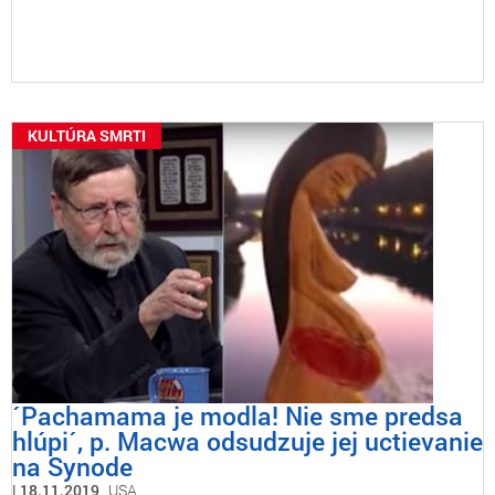
KULTÚRA SMRTI
´Pachamama je modla! Nie sme predsa
hlúpi´, p. Macwa odsudzuje jej uctievanie
na Synode
18.11.2019
USA