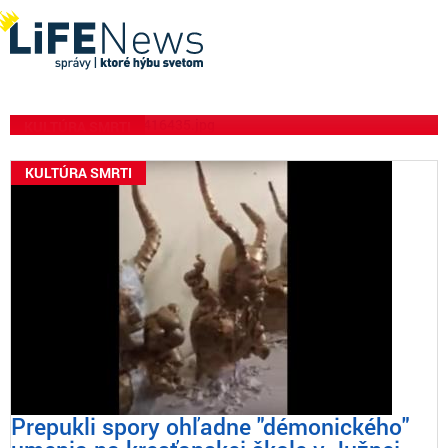
terorista zabil jednu osobu
a 30 ďalších zranil na
nemeckej akcii „Pride“
KULTÚRA SMRTI
KULTÚRA SMRTI
Prepukli spory ohľadne "démonického"