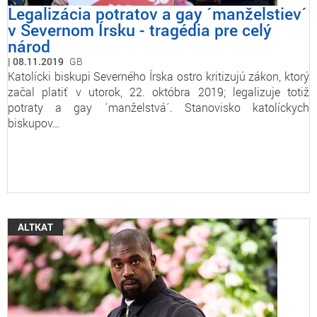
Legalizácia potratov a gay ´manželstiev´
v Severnom Írsku - tragédia pre celý
národ
08.11.2019
GB
Katolícki biskupi Severného Írska ostro kritizujú zákon, ktorý
začal platiť v utorok, 22. októbra 2019; legalizuje totiž
potraty a gay ´manželstvá´. Stanovisko katolíckych
biskupov…
ALTKAT