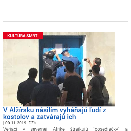
KULTÚRA SMRTI
V Alžírsku násilím vyháňajú ľudí z
kostolov a zatvárajú ich
09.11.2019
DZA
Veriaci v severnej Afrike štrajkujú ´posediačky´ a