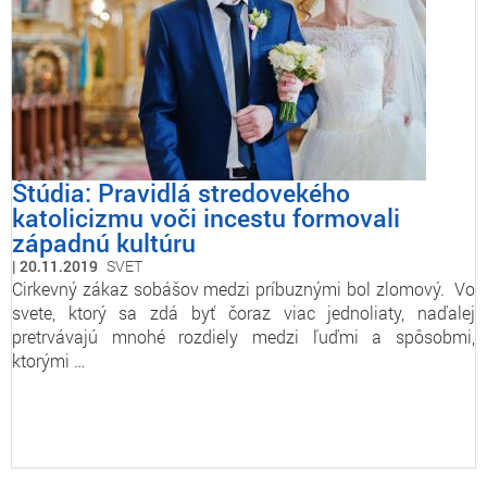
Štúdia: Pravidlá stredovekého
katolicizmu voči incestu formovali
západnú kultúru
20.11.2019
SVET
Cirkevný zákaz sobášov medzi príbuznými bol zlomový. Vo
svete, ktorý sa zdá byť čoraz viac jednoliaty, naďalej
pretrvávajú mnohé rozdiely medzi ľuďmi a spôsobmi,
ktorými …