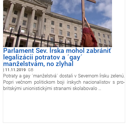
Parlament Sev. Írska mohol zabrániť
legalizácii potratov a ´gay´
manželstvám, no zlyhal
11.11.2019
GB
Potraty a gay ´manželstvá´ dostali v Severnom Írsku zelenú.
Popri večnom politickom boji írskych nacionalistov s pro-
britskými unionistickými stranami skolabovalo …