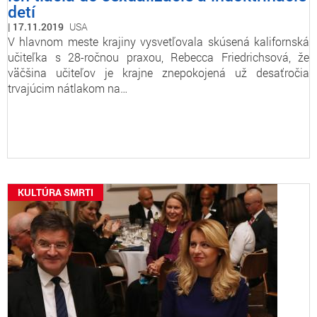
detí
17.11.2019
USA
V hlavnom meste krajiny vysvetľovala skúsená kalifornská
učiteľka s 28-ročnou praxou, Rebecca Friedrichsová, že
väčšina učiteľov je krajne znepokojená už desaťročia
trvajúcim nátlakom na…
KULTÚRA SMRTI