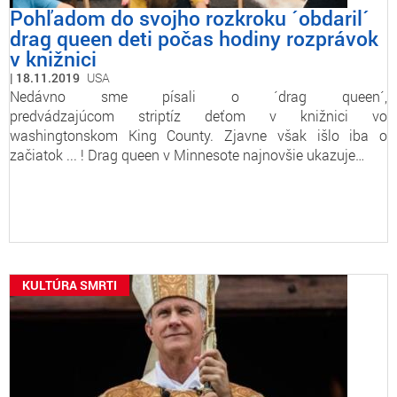
Pohľadom do svojho rozkroku ´obdaril´
drag queen deti počas hodiny rozprávok
v knižnici
18.11.2019
USA
Nedávno sme písali o ´drag queen´,
predvádzajúcom striptíz deťom v knižnici vo
washingtonskom King County. Zjavne však išlo iba o
začiatok ... ! Drag queen v Minnesote najnovšie ukazuje…
KULTÚRA SMRTI