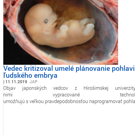
Vedec kritizoval umelé plánovanie pohlav
ľudského embrya
11.11.2019
JAP
Objav japonských vedcov z Hirošimskej univerzi
nimi vypracované technológ
umožňujú s veľkou pravdepodobnosťou naprogramovať pohl