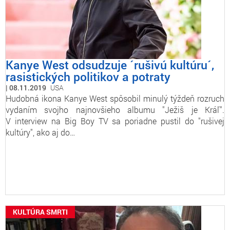
Kanye West odsudzuje ´rušivú kultúru´,
rasistických politikov a potraty
08.11.2019
USA
Hudobná ikona Kanye West spôsobil minulý týždeň rozruch
vydaním svojho najnovšieho albumu "Ježiš je Kráľ".
V interview na Big Boy TV sa poriadne pustil do "rušivej
kultúry", ako aj do…
KULTÚRA SMRTI