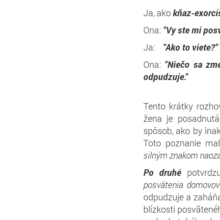
Ja, ako
kňaz-exorci
Ona:
"Vy ste mi posv
Ja:
"Ako to viete?
Ona:
"Niečo sa zmen
odp
Tento krátky rozho
žena je posadnutá.
spôsob, ako by inak 
Toto poznanie ma
silným znakom naoza
Po druhé
potvrdz
posvätenia domovov
odpudzuje a zaháňa
blízkosti posvätené