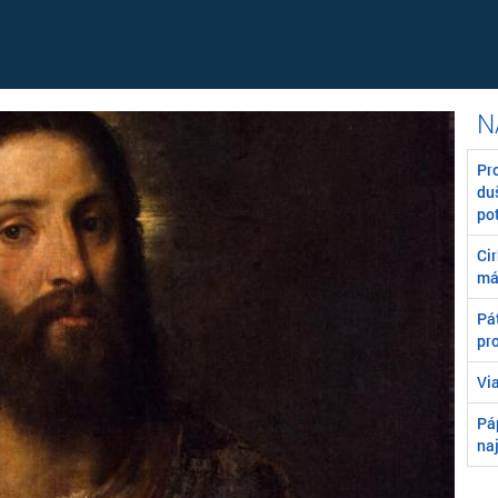
Pr
du
po
Ci
má
Pát
pr
Vi
Pá
na