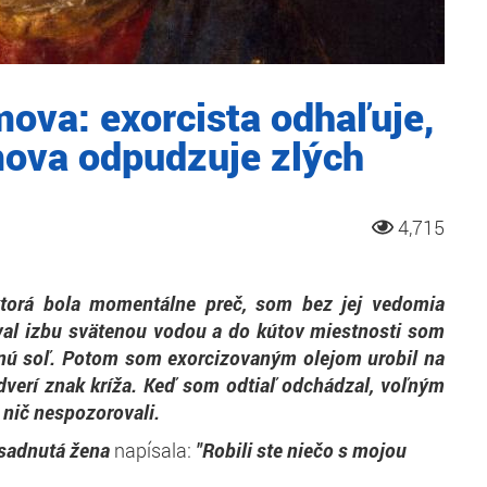
va: exorcista odhaľuje,
mova odpudzuje zlých
4,715
ktorá bola momentálne preč, som bez jej vedomia
oval izbu svätenou vodou a do kútov miestnosti som
nú soľ. Potom som exorcizovaným olejom urobil na
dverí znak kríža. Keď som odtiaľ odchádzal, voľným
 nič nespozorovali.
sadnutá žena
napísala:
"Robili ste niečo s mojou