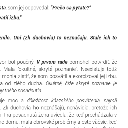
sta
, som jej odpovedal:
"Prečo sa pýtate?"
ätil izbu."
"
ilo. Oni (zlí duchovia) to neznášajú. Stále ich to
udzuje."
vor bol poučný.
V prvom rade
pomohol potvrdiť, že
 Mala "okultné, skryté poznanie". Neexistuje totiž
mohla zistiť, že som posvätil a exorcizoval jej izbu.
la od zlého ducha.
Okultné, čiže skryté poznanie je
jstného posadnutia.
uje moc a
dôležitosť kňazského posvätenia, najmä
. Zlí duchovia ho neznášajú, nenávidia, pretože ich
. Iná posadnutá žena uviedla, že keď prechádzala v
ho domu, mala obrovské problémy a ešte väčšie, keď