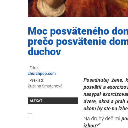
Moc posväteného domo
prečo posvätenie do
duchov
churchpop.com
Posadnutej žene, 
Zuzana Smatanová
posvätil a exorciz
nasypal exorcizova
dvere, okná a prah 
ALTKAT
okom by ste na izbe
Na druhý deň mi
po
izbou?"