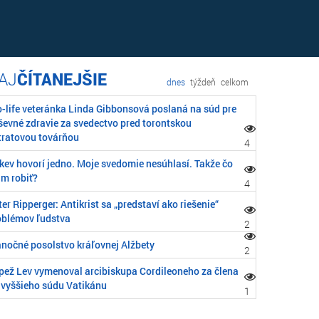
ČÍTANEJŠIE
dnes
týždeň
celkom
o-life veteránka Linda Gibbonsová poslaná na súd pre
ševné zdravie za svedectvo pred torontskou
tratovou továrňou
4
rkev hovorí jedno. Moje svedomie nesúhlasí. Takže čo
m robiť?
4
er Ripperger: Antikrist sa „predstaví ako riešenie“
oblémov ľudstva
2
anočné posolstvo kráľovnej Alžbety
2
pež Lev vymenoval arcibiskupa Cordileoneho za člena
jvyššieho súdu Vatikánu
1