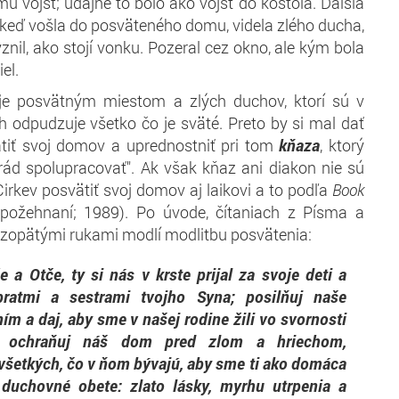
 vojsť; údajne to bolo ako vojsť do kostola. Ďalšia
 keď vošla do posväteného domu, videla zlého ducha,
ýznil, ako stojí vonku. Pozeral cez okno, ale kým bola
iel.
e posvätným miestom a zlých duchov, ktorí sú v
 odpudzuje všetko čo je sväté. Preto by si mal dať
tiť svoj domov a uprednostniť pri tom
kňaza
, ktorý
rád spolupracovať". Ak však kňaz ani diakon nie sú
Cirkev posvätiť svoj domov aj laikovi a to podľa
Book
požehnaní; 1989). Po úvode, čítaniach z Písma a
zopätými rukami modlí modlitbu posvätenia:
a Otče, ty si nás v krste prijal za svoje deti a
bratmi a sestrami tvojho Syna; posilňuj naše
ím a daj, aby sme v našej rodine žili vo svornosti
, ochraňuj náš dom pred zlom a hriechom,
všetkých, čo v ňom bývajú, aby sme ti ako domáca
i duchovné obete: zlato lásky, myrhu utrpenia a