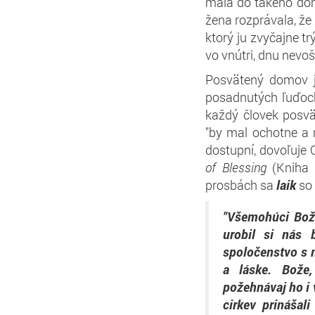
mala do takého domu
žena rozprávala, že
ktorý ju zvyčajne tr
vo vnútri, dnu nevoš
Posvätený domov j
posadnutých ľuďoch
každý človek posvä
"by mal ochotne a 
dostupní, dovoľuje 
of Blessing
(Kniha 
prosbách sa
laik
so 
"Všemohúci Bože 
urobil si nás 
spoločenstvo s n
a láske. Bože
požehnávaj ho i 
cirkev prinášal