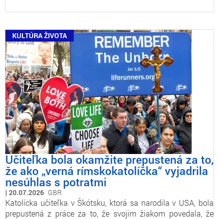
KULTÚRA ŽIVOTA
Učiteľka bola okamžite prepustená za to,
že ako „verná rímskokatolíčka“ vyjadrila
nesúhlas s potratmi
20.07.2026
GBR
Katolícka učiteľka v Škótsku, ktorá sa narodila v USA, bola
prepustená z práce za to, že svojim žiakom povedala, že