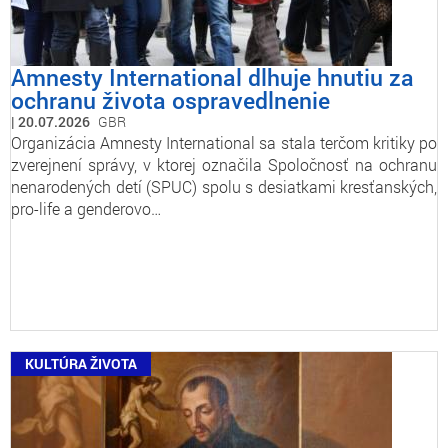
Amnesty International dlhuje hnutiu za
ochranu života ospravedlnenie
20.07.2026
GBR
Organizácia Amnesty International sa stala terčom kritiky po
zverejnení správy, v ktorej označila Spoločnosť na ochranu
nenarodených detí (SPUC) spolu s desiatkami kresťanských,
pro-life a genderovo…
KULTÚRA ŽIVOTA