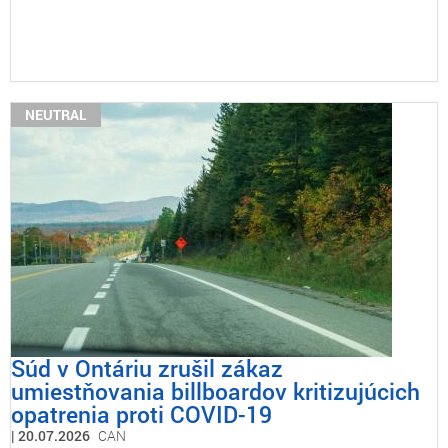
NEUTRAL
Súd v Ontáriu zrušil zákaz
umiestňovania billboardov kritizujúcich
opatrenia proti COVID-19
20.07.2026
CAN