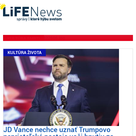
Premiér Ontária Doug Ford
oslavuje mesiac „pride“ na
sociálnych médiách
KULTÚRA SMRTI
KULTÚRA ŽIVOTA
JD Vance nechce uznať Trumpovo