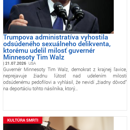
Trumpova administratíva vyhostila
odsúdeného sexuálneho delikventa,
ktorému udelil milosť guvernér
Minnesoty Tim Walz
21.07.2026
USA
Guvernér Minnesoty Tim Walz, demokrat z krajnej ľavice,
neprejavuje žiadnu ľútosť nad udelením milosti
odsúdenému pedofilovi a vyhlásil, že nevidí „žiadny dôvod“
na deportáciu tohto násilníka, ktorý…
KULTÚRA SMRTI