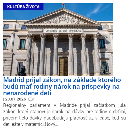
KULTÚRA ŽIVOTA
Madrid prijal zákon, na základe ktorého
budú mať rodiny nárok na príspevky na
nenarodené deti
20.07.2026
ESP
Regionálny parlament v Madride prijal začiatkom júla
zákon, ktorý stanovuje nárok na dávky pre rodiny s deťmi,
pričom tieto dávky nadobúdajú platnosť už v čase, keď sú
deti ešte v maternici.Nový…