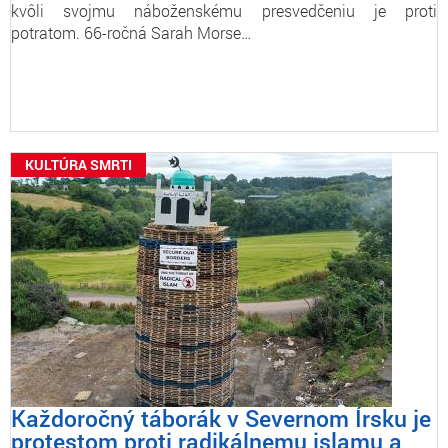
kvôli svojmu náboženskému presvedčeniu je proti
potratom. 66-ročná Sarah Morse…
KULTÚRA SMRTI
Každoročný táborák v Severnom Írsku je
protestom proti radikálnemu islamu a