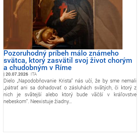
Pozoruhodný príbeh málo známeho
svätca, ktorý zasvätil svoj život chorým
a chudobným v Ríme
20.07.2026
ITA
Dielo „Napodobňovanie Krista“ nás učí, že by sme nemali
„pátrať ani sa dohadovať o zásluhách svätých, či ktorý z
nich je svätejší alebo ktorý bude väčší v kráľovstve
nebeskom“. Neexistuje žiadny…