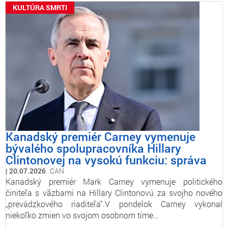
KULTÚRA SMRTI
Kanadský premiér Carney vymenuje
bývalého spolupracovníka Hillary
Clintonovej na vysokú funkciu: správa
20.07.2026
CAN
Kanadský premiér Mark Carney vymenuje politického
činiteľa s väzbami na Hillary Clintonovú za svojho nového
„prevádzkového riaditeľa“.V pondelok Carney vykonal
niekoľko zmien vo svojom osobnom tíme…