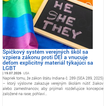
Špičkový systém verejných škôl sa
vzpiera zákonu proti DEI a vnucuje
deťom explicitný materiál týkajúci sa
LGBT
19.07.2026
USA
Napriek tomu, že zákon štátu Indiana č. 289 (SEA 289, 2025)
– ktorý výslovne zakazuje verejným školám nútiť žiakov
alebo zamestnancov, aby prijímali rozdeľujúce koncepcie
založené na rase, pohlaví…