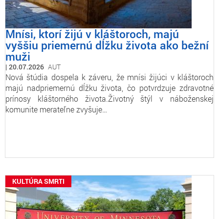
Mnísi, ktorí žijú v kláštoroch, majú
vyššiu priemernú dĺžku života ako bežní
muži
20.07.2026
AUT
Nová štúdia dospela k záveru, že mnísi žijúci v kláštoroch
majú nadpriemernú dĺžku života, čo potvrdzuje zdravotné
prínosy kláštorného života.Životný štýl v náboženskej
komunite merateľne zvyšuje…
KULTÚRA SMRTI