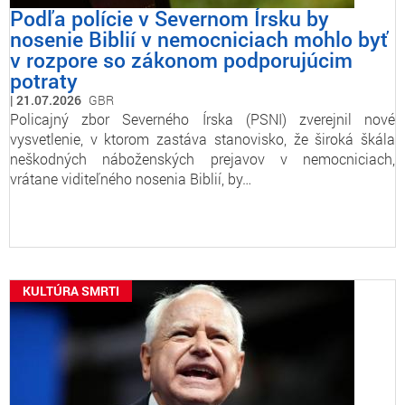
Podľa polície v Severnom Írsku by
nosenie Biblií v nemocniciach mohlo byť
v rozpore so zákonom podporujúcim
potraty
21.07.2026
GBR
Policajný zbor Severného Írska (PSNI) zverejnil nové
vysvetlenie, v ktorom zastáva stanovisko, že široká škála
neškodných náboženských prejavov v nemocniciach,
vrátane viditeľného nosenia Biblií, by…
KULTÚRA SMRTI