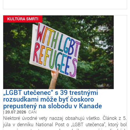
KULTÚRA SMRTI
„LGBT utečenec“ s 39 trestnými
rozsudkami môže byť čoskoro
prepustený na slobodu v Kanade
20.07.2026
CAN
Niektoré úvodné vety naozaj obsahujú všetko. Článok z 5.
júla v denníku National Post o „LGBT utečenca”, ktorý bol