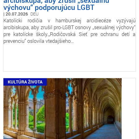
arcibiskupa, aby zrušil „sexuálnu
výchovu“ podporujúcu LGBT
20.07.2026
DEU
Katolícki rodičia v hamburskej arcidiecéze vyzývajú
arcibiskupa, aby zrušil pro-LGBT osnovy „sexuálnej výchovy“
pre katolícke školy.„Rodičovská Sieť pre ochranu detí a
prevenciu“ oslovila vtedajšieho…
KULTÚRA ŽIVOTA