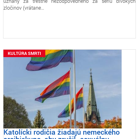
uznaný za trestne nezodpovedného za sériu divokých
zločinov (vrátane…
KULTÚRA SMRTI
Katolícki rodičia žiadajú nemeckého