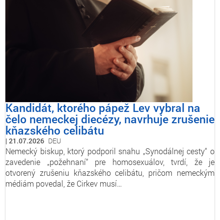
Kandidát, ktorého pápež Lev vybral na
čelo nemeckej diecézy, navrhuje zrušenie
kňazského celibátu
21.07.2026
DEU
Nemecký biskup, ktorý podporil snahu „Synodálnej cesty“ o
zavedenie „požehnaní“ pre homosexuálov, tvrdí, že je
otvorený zrušeniu kňazského celibátu, pričom nemeckým
médiám povedal, že Cirkev musí…