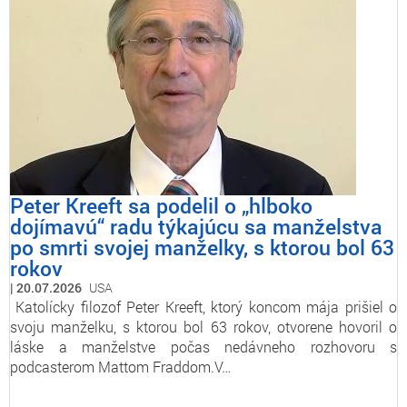
Peter Kreeft sa podelil o „hlboko
dojímavú“ radu týkajúcu sa manželstva
po smrti svojej manželky, s ktorou bol 63
rokov
20.07.2026
USA
Katolícky filozof Peter Kreeft, ktorý koncom mája prišiel o
svoju manželku, s ktorou bol 63 rokov, otvorene hovoril o
láske a manželstve počas nedávneho rozhovoru s
podcasterom Mattom Fraddom.V…