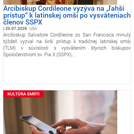
Arcibiskup Cordileone vyzýva na „ľahší
prístup“ k latinskej omši po vysväteniach
členov SSPX
20.07.2026
USA
Arcibiskup Salvatore Cordileone zo San Francisca minulý
týždeň vyzval na širší prístup k tradičnej latinskej omši
(TLM) v súvislosti s vysvätením štyroch biskupov
Spoločenstvom sv. Pia X.(SSPX)…
KULTÚRA SMRTI