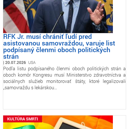
RFK Jr. musí chrániť ľudí pred
asistovanou samovraždou, varuje list
podpísaný členmi oboch politických
strán
20.07.2026
USA
Podľa listu podpísaného členmi oboch politických strán a
oboch komôr Kongresu musí Ministerstvo zdravotníctva a
sociálnych služieb monitorovať štáty, ktoré legalizovali
„samovraždu s lekárskou…
KULTÚRA SMRTI