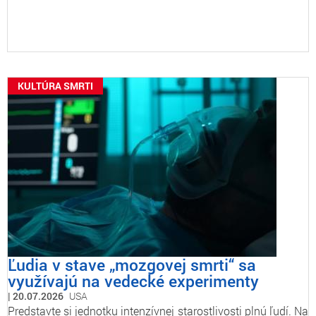
KULTÚRA SMRTI
Ľudia v stave „mozgovej smrti“ sa
využívajú na vedecké experimenty
20.07.2026
USA
Predstavte si jednotku intenzívnej starostlivosti plnú ľudí. Na