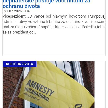
nepriateľské postoje voči hnutiu za
ochranu života
21.07.2026
USA
Viceprezident JD Vance bol hlavným hovorcom Trumpovej
administratívy vo vzťahu k hnutiu za ochranu života, pričom
mal za úlohu zmierniť napätie, ktoré vzniklo v dôsledku toho,
že sa prezident od…
KULTÚRA ŽIVOTA