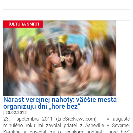
KULTÚRA SMRTI
Nárast verejnej nahoty: väčšie mestá
organizujú dni „hore bez“
20.02.2012
23. spetembra 2011 (LifeSiteNews.com) – V auguste
minulého roku mi zavolal priateľ z Asheville v Severnej
Karolíne a povedal mi o ženskom podujatí „hore bez“