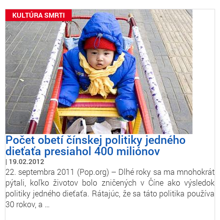
KULTÚRA SMRTI
Počet obetí čínskej politiky jedného
dieťaťa presiahol 400 miliónov
19.02.2012
22. septembra 2011 (Pop.org) – Dlhé roky sa ma mnohokrát
pýtali, koľko životov bolo zničených v Číne ako výsledok
politiky jedného dieťaťa. Rátajúc, že sa táto politika používa
30 rokov, a …