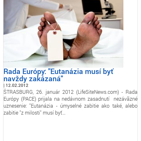
Rada Európy: "Eutanázia musí byť
navždy zakázaná"
12.02.2012
ŠTRASBURG, 26. január 2012 (LifeSiteNews.com) - Rada
Európy (PACE) prijala na nedávnom zasadnutí nezáväzné
uznesenie: "Eutanázia - úmyselné zabitie ako také, alebo
zabitie "z milosti" musí byť…