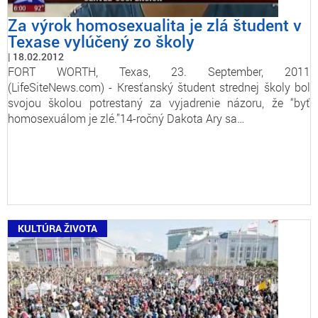
Za výrok homosexualita je zlá študent v
Texase vylúčený zo školy
18.02.2012
FORT WORTH, Texas, 23. September, 2011
(LifeSiteNews.com) - Kresťanský študent strednej školy bol
svojou školou potrestaný za vyjadrenie názoru, že “byť
homosexuálom je zlé.”14-ročný Dakota Ary sa…
KULTÚRA ŽIVOTA