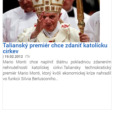
Talianský premiér chce zdaniť katolícku
cirkev
19.02.2012
ITA
Mario Monti chce naplniť štátnu pokladnicu zdanením
nehnuteľností katolíckej cirkvi.Taliansky technokratický
premiér Mario Monti, ktorý kvôli ekonomickej kríze nahradil
vo funkcii Silvia Berlusconiho…