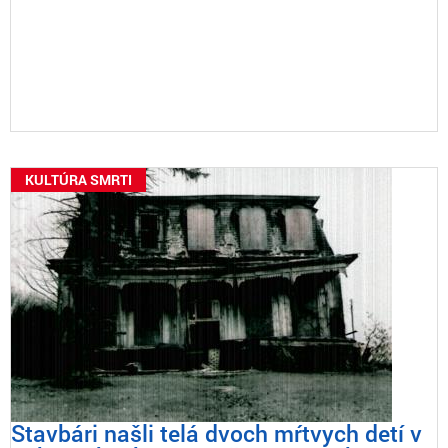
KULTÚRA SMRTI
Stavbári našli telá dvoch mŕtvych detí v