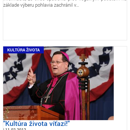
základe výberu pohlavia zachránil v…
KULTÚRA ŽIVOTA
"Kultúra života víťazí!"
11.02.2012