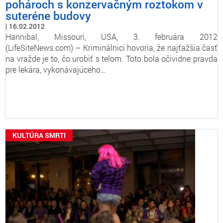
pohároch s konzervačným roztokom v
suteréne budovy
16.02.2012
Hannibal, Missouri, USA, 3. februára 2012
(LifeSiteNews.com) – Kriminálnici hovoria, že najťažšia časť
na vražde je to, čo urobiť s telom. Toto bola očividne pravda
pre lekára, vykonávajúceho…
KULTÚRA SMRTI