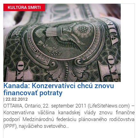
KULTÚRA SMRTI
Kanada: Konzervatívci chcú znovu
financovať potraty
22.02.2012
OTTAWA, Ontario, 22. september 2011 (LifeSiteNews.com) –
Konzervatívna väčšina kanadskej vlády znovu finančne
podporí Medzinárodnú federáciu plánovaného rodičovstva
(IPPF), najväčieho svetového…