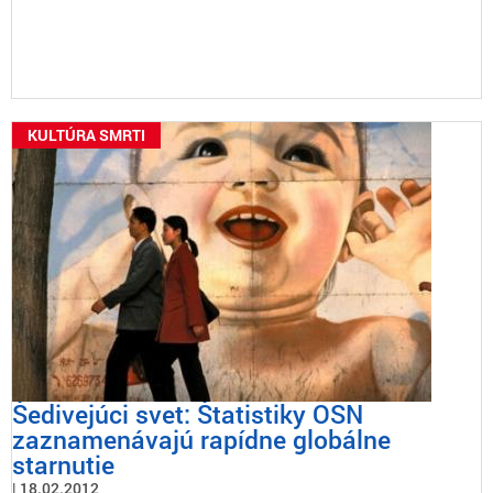
KULTÚRA SMRTI
Šedivejúci svet: Štatistiky OSN
zaznamenávajú rapídne globálne
starnutie
18.02.2012