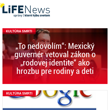
KULTÚRA SMRTI
„To nedovolím“: Mexický
guvernér vetoval zákon o
„rodovej identite“ ako
hrozbu pre rodiny a deti
KULTÚRA SMRTI