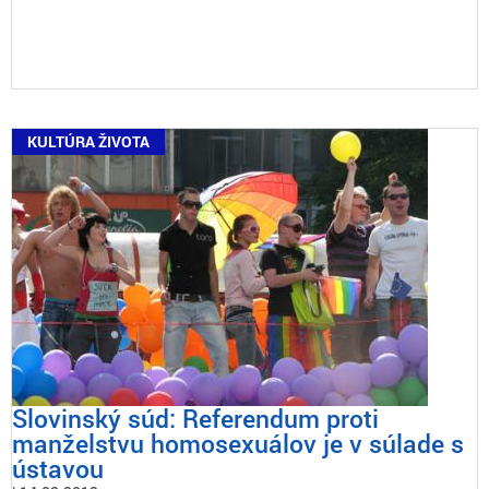
KULTÚRA ŽIVOTA
Slovinský súd: Referendum proti
manželstvu homosexuálov je v súlade s
ústavou