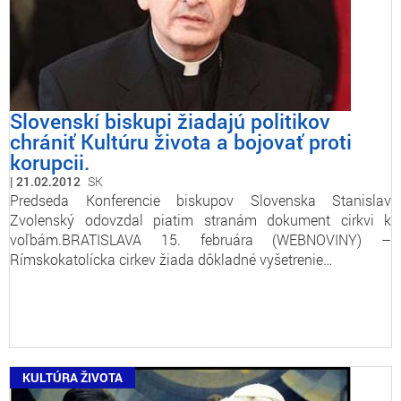
Slovenskí biskupi žiadajú politikov
chrániť Kultúru života a bojovať proti
korupcii.
21.02.2012
SK
Predseda Konferencie biskupov Slovenska Stanislav
Zvolenský odovzdal piatim stranám dokument cirkvi k
voľbám.BRATISLAVA 15. februára (WEBNOVINY) –
Rímskokatolícka cirkev žiada dôkladné vyšetrenie…
KULTÚRA ŽIVOTA