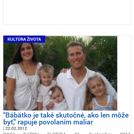
KULTÚRA ŽIVOTA
"Bábätko je také skutočné, ako len môže
byť," rapuje povolaním maliar
22.02.2012