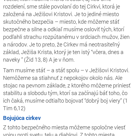
rozdelení, sme stále povolaní do tej Cirkvi, ktorá je
založená na Ježišovi Kristovi. Je to jediné miesto
skutočného bezpečia – miesto, kde môžeme stáť
bezpečne a silne a odkiaľ musíme osloviť tých, ktorí
podľahli strachu rozpútanému v srdciach mužov, žien
a národov. Je to preto, že Cirkev má neotrasiteľný
základ, Ježiša Krista, ktorý je ten istý “včera, dnes a
naveky ” (Žid 13, 8) A je v ňom.
Tam musíme stáť – a stáť spolu – v Ježišovi Kristovi.
Nemôžeme sa stiahnuť z nepokojov okolo nás. Ale
stojac na pevnom základe, z ktorého môžeme priniesť
stabilitu a slobodu tým, ktorí sa začínajú báť toho, čo
ich čaká, musíme odtiaľto bojovať “dobrý boj viery” (1
Tim 6,12)
Bojujúca cirkev
Z tohto bezpečného miesta môžeme spoločne viesť
vojnu proti svetu, telu a diablovi. Z tohto miesta