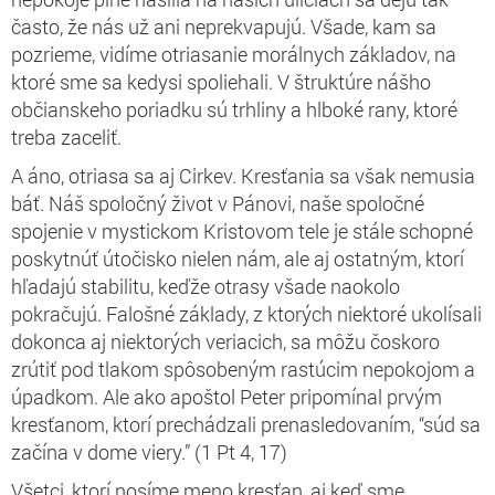
často, že nás už ani neprekvapujú. Všade, kam sa
pozrieme, vidíme otriasanie morálnych základov, na
ktoré sme sa kedysi spoliehali. V štruktúre nášho
občianskeho poriadku sú trhliny a hlboké rany, ktoré
treba zaceliť.
A áno, otriasa sa aj Cirkev. Kresťania sa však nemusia
báť. Náš spoločný život v Pánovi, naše spoločné
spojenie v mystickom Kristovom tele je stále schopné
poskytnúť útočisko nielen nám, ale aj ostatným, ktorí
hľadajú stabilitu, keďže otrasy všade naokolo
pokračujú. Falošné základy, z ktorých niektoré ukolísali
dokonca aj niektorých veriacich, sa môžu čoskoro
zrútiť pod tlakom spôsobeným rastúcim nepokojom a
úpadkom. Ale ako apoštol Peter pripomínal prvým
kresťanom, ktorí prechádzali prenasledovaním, “súd sa
začína v dome viery.” (1 Pt 4, 17)
Všetci, ktorí nosíme meno kresťan, aj keď sme