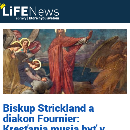
Biskup Strickland a
diakon Fournier:
Kresťania musia byť v