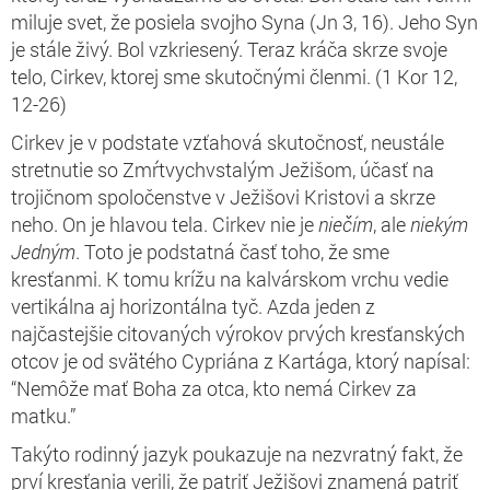
miluje svet, že posiela svojho Syna (Jn 3, 16). Jeho Syn
je stále živý. Bol vzkriesený. Teraz kráča skrze svoje
telo, Cirkev, ktorej sme skutočnými členmi. (1 Kor 12,
12-26)
Cirkev je v podstate vzťahová skutočnosť, neustále
stretnutie so Zmŕtvychvstalým Ježišom, účasť na
trojičnom spoločenstve v Ježišovi Kristovi a skrze
neho. On je hlavou tela. Cirkev nie je
niečím
, ale
niekým
Jedným
. Toto je podstatná časť toho, že sme
kresťanmi. K tomu krížu na kalvárskom vrchu vedie
vertikálna aj horizontálna tyč. Azda jeden z
najčastejšie citovaných výrokov prvých kresťanských
otcov je od svätého Cypriána z Kartága, ktorý napísal:
“Nemôže mať Boha za otca, kto nemá Cirkev za
matku.”
Takýto rodinný jazyk poukazuje na nezvratný fakt, že
prví kresťania verili, že patriť Ježišovi znamená patriť