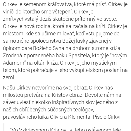
Cirkev je semenom kráľovstva, ktoré má prísť. Cirkev je
vinič, do ktorého sme vštepení. Cirkev je
zmŕtvychvstalý Ježiš skutočne prítomný vo svete.
Cirkev je nová rodina, ktorá sa začala na kríži. Cirkev je
miestom, kde sa učíme milovať, keď vstupujeme do
samotného spoločenstva Božej lásky zjavenej v
úplnom dare Božieho Syna na druhom strome kríža.
Zrodená z poraneného boku Spasiteľa, ktorý je “novým
Adamom” na oltári kríža, Cirkev je jeho mystickým
telom, ktoré pokračuje v jeho vykupiteľskom poslaní na
zemi.
Našu Cirkev netvoríme na svoj obraz, Cirkev nás
milosťou pretvára na Kristov obraz. Dovoľte nám na
záver uviesť niekoľko inšpiratívnych slov jedného z
našich obľúbených súčasných teológov,
pravoslávneho laika Oliviera Klementa. Píše o Cirkvi:
“Vo Vzkriesenom Kristovi, v Jeho oslávenom tele,