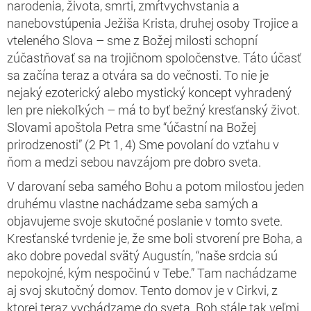
narodenia, života, smrti, zmŕtvychvstania a
nanebovstúpenia Ježiša Krista, druhej osoby Trojice a
vteleného Slova – sme z Božej milosti schopní
zúčastňovať sa na trojičnom spoločenstve. Táto účasť
sa začína teraz a otvára sa do večnosti. To nie je
nejaký ezoterický alebo mystický koncept vyhradený
len pre niekoľkých – má to byť bežný kresťanský život.
Slovami apoštola Petra sme “účastní na Božej
prirodzenosti” (2 Pt 1, 4) Sme povolaní do vzťahu v
ňom a medzi sebou navzájom pre dobro sveta.
V darovaní seba samého Bohu a potom milosťou jeden
druhému vlastne nachádzame seba samých a
objavujeme svoje skutočné poslanie v tomto svete.
Kresťanské tvrdenie je, že sme boli stvorení pre Boha, a
ako dobre povedal svätý Augustín, “naše srdcia sú
nepokojné, kým nespočinú v Tebe.” Tam nachádzame
aj svoj skutočný domov. Tento domov je v Cirkvi, z
ktorej teraz vychádzame do sveta. Boh stále tak veľmi