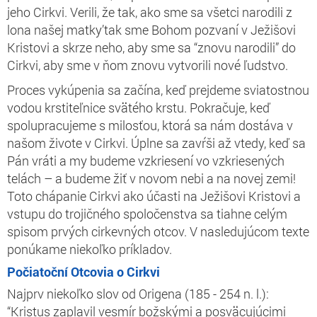
jeho Cirkvi. Verili, že tak, ako sme sa všetci narodili z
lona našej matky’tak sme Bohom pozvaní v Ježišovi
Kristovi a skrze neho, aby sme sa “znovu narodili” do
Cirkvi, aby sme v ňom znovu vytvorili nové ľudstvo.
Proces vykúpenia sa začína, keď prejdeme sviatostnou
vodou krstiteľnice svätého krstu. Pokračuje, keď
spolupracujeme s milosťou, ktorá sa nám dostáva v
našom živote v Cirkvi. Úplne sa zavŕši až vtedy, keď sa
Pán vráti a my budeme vzkriesení vo vzkriesených
telách – a budeme žiť v novom nebi a na novej zemi!
Toto chápanie Cirkvi ako účasti na Ježišovi Kristovi a
vstupu do trojičného spoločenstva sa tiahne celým
spisom prvých cirkevných otcov. V nasledujúcom texte
ponúkame niekoľko príkladov.
Počiatoční Otcovia o Cirkvi
Najprv niekoľko slov od Origena (185 - 254 n. l.):
“Kristus zaplavil vesmír božskými a posväcujúcimi