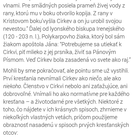
vlnami. Pre smädných posiela prameň živej vody z
rany, ktorú mu v boku otvorilo kopija. Z rany v
Kristovom boku’vyšla Cirkev a on ju urobil svojou
nevestou.” Ďalej od lyonského biskupa Irenejského
(120 - 203 n. l.), Polykarpovho žiaka, ktorý bol sám
žiakom apoštola Jána: “Potrebujeme sa utiekať k
Cirkvi, piť mlieko z jej prsníka, živiť sa Pánovým
Písmom. Veď Cirkev bola zasadená vo svete ako raj.”
Mohli by sme pokračovať, ale pointu sme už vystihli.
Prví kresťania nevnímali Cirkev ako
niečo
, ale ako
niekoho
. Členstvo v Cirkvi nebolo ani zaťažujúce, ani
dobrovoľné. Vnímali ho ako normatívne pre každého
kresťana – a životodarné pre všetkých. Niektoré z
toho, čo nájdete v ich krásnych spisoch, zhrnieme v
niekoľkých vlastných vetách, pričom použijeme
obraznosť nasadenú v spisoch prvých kresťanských
otcov: