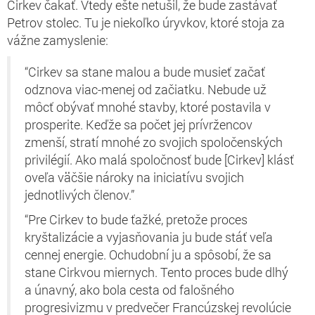
Cirkev čakať. Vtedy ešte netušil, že bude zastávať
Petrov stolec. Tu je niekoľko úryvkov, ktoré stoja za
vážne zamyslenie:
“Cirkev sa stane malou a bude musieť začať
odznova viac-menej od začiatku. Nebude už
môcť obývať mnohé stavby, ktoré postavila v
prosperite. Keďže sa počet jej prívržencov
zmenší, stratí mnohé zo svojich spoločenských
privilégií. Ako malá spoločnosť bude [Cirkev] klásť
oveľa väčšie nároky na iniciatívu svojich
jednotlivých členov.”
“Pre Cirkev to bude ťažké, pretože proces
kryštalizácie a vyjasňovania ju bude stáť veľa
cennej energie. Ochudobní ju a spôsobí, že sa
stane Cirkvou miernych. Tento proces bude dlhý
a únavný, ako bola cesta od falošného
progresivizmu v predvečer Francúzskej revolúcie