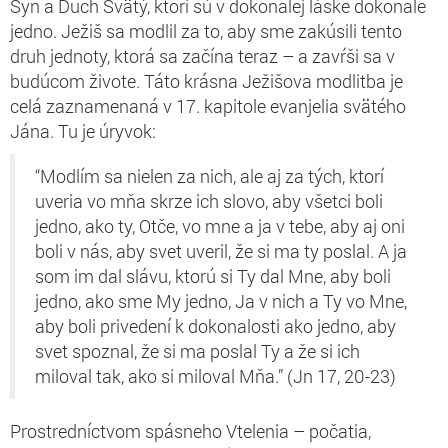
Syn a Duch Svätý, ktorí sú v dokonalej láske dokonale
jedno. Ježiš sa modlil za to, aby sme zakúsili tento
druh jednoty, ktorá sa začína teraz – a zavŕši sa v
budúcom živote. Táto krásna Ježišova modlitba je
celá zaznamenaná v 17. kapitole evanjelia svätého
Jána. Tu je úryvok:
“Modlím sa nielen za nich, ale aj za tých, ktorí
uveria vo mňa skrze ich slovo, aby všetci boli
jedno, ako ty, Otče, vo mne a ja v tebe, aby aj oni
boli v nás, aby svet uveril, že si ma ty poslal. A ja
som im dal slávu, ktorú si Ty dal Mne, aby boli
jedno, ako sme My jedno, Ja v nich a Ty vo Mne,
aby boli privedení k dokonalosti ako jedno, aby
svet spoznal, že si ma poslal Ty a že si ich
miloval tak, ako si miloval Mňa.” (Jn 17, 20-23)
Prostredníctvom spásneho Vtelenia – počatia,