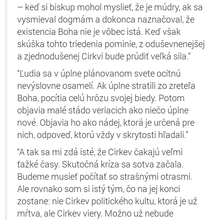
– keď si biskup mohol myslieť, že je múdry, ak sa
vysmieval dogmám a dokonca naznačoval, že
existencia Boha nie je vôbec istá. Keď však
skúška tohto triedenia pominie, z oduševnenejšej
a zjednodušenej Cirkvi bude prúdiť veľká sila.”
“Ľudia sa v úplne plánovanom svete ocitnú
nevýslovne osamelí. Ak úplne stratili zo zreteľa
Boha, pocítia celú hrôzu svojej biedy. Potom
objavia malé stádo veriacich ako niečo úplne
nové. Objavia ho ako nádej, ktorá je určená pre
nich, odpoveď, ktorú vždy v skrytosti hľadali.”
“A tak sa mi zdá isté, že Cirkev čakajú veľmi
ťažké časy. Skutočná kríza sa sotva začala.
Budeme musieť počítať so strašnými otrasmi.
Ale rovnako som si istý tým, čo na jej konci
zostane: nie Cirkev politického kultu, ktorá je už
mŕtva, ale Cirkev viery. Možno už nebude