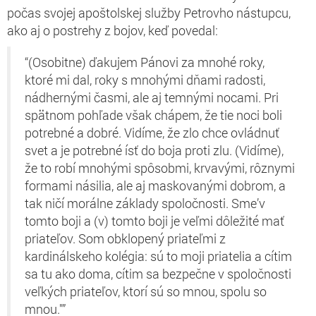
počas svojej apoštolskej služby Petrovho nástupcu,
ako aj o postrehy z bojov, keď povedal:
“(Osobitne) ďakujem Pánovi za mnohé roky,
ktoré mi dal, roky s mnohými dňami radosti,
nádhernými časmi, ale aj temnými nocami. Pri
spätnom pohľade však chápem, že tie noci boli
potrebné a dobré. Vidíme, že zlo chce ovládnuť
svet a je potrebné ísť do boja proti zlu. (Vidíme),
že to robí mnohými spôsobmi, krvavými, rôznymi
formami násilia, ale aj maskovanými dobrom, a
tak ničí morálne základy spoločnosti. Sme’v
tomto boji a (v) tomto boji je veľmi dôležité mať
priateľov. Som obklopený priateľmi z
kardinálskeho kolégia: sú to moji priatelia a cítim
sa tu ako doma, cítim sa bezpečne v spoločnosti
veľkých priateľov, ktorí sú so mnou, spolu so
mnou."”