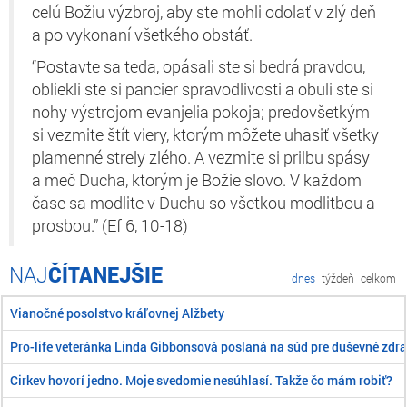
celú Božiu výzbroj, aby ste mohli odolať v zlý deň
a po vykonaní všetkého obstáť.
“Postavte sa teda, opásali ste si bedrá pravdou,
obliekli ste si pancier spravodlivosti a obuli ste si
nohy výstrojom evanjelia pokoja; predovšetkým
si vezmite štít viery, ktorým môžete uhasiť všetky
plamenné strely zlého. A vezmite si prilbu spásy
a meč Ducha, ktorým je Božie slovo. V každom
čase sa modlite v Duchu so všetkou modlitbou a
prosbou.” (Ef 6, 10-18)
ČÍTANEJŠIE
dnes
týždeň
celkom
Vianočné posolstvo kráľovnej Alžbety
Pro-life veteránka Linda Gibbonsová poslaná na súd pre duševné zdra
Cirkev hovorí jedno. Moje svedomie nesúhlasí. Takže čo mám robiť?