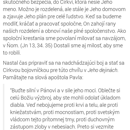
skutočného bezpečia, do Cirkvi, ktorá nesie Jeho
meno. Možno je rozdelená, ale stále je Jeho domovom
a zjavuje Jeho plán pre celé ľudstvo. Keď sa budeme
modliť, kráčať a pracovať spoločne, On zahojí rany
našich rozdelení a obnoví naše plné spoločenstvo. Ako
spoloční kresťania sme povolaní milovať sa navzájom,
v Ňom. (Jn 13, 34. 35) Dostali sme aj milosť, aby sme
to robili.
Nastal čas pripraviť sa na nadchádzajúci boj a stať sa
Cirkvou bojovníčkou pre túto chvíľu v
Jeho dejinách
.
Pamätajte na slová apoštola Pavla:
“Buďte silní v Pánovi a v sile jeho moci. Oblečte si
celú Božiu výzbroj, aby ste mohli odolať úkladom
diabla. Veď nebojujeme proti krvi a telu, ale proti
kniežatstvám, proti mocnostiam, proti svetským
vládcom tejto prítomnej tmy, proti duchovným
zástupom zloby v nebesiach. Preto si vezmite