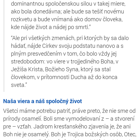
dominantnou spoločenskou silou v takej miere,
ako bola donedávna; ale bude sa tešiť novému
rozkvetu a bude vnímaná ako domov človeka,
kde nájde život a nádej po smrti.”
“Ale pri všetkých zmenách, pri ktorých by sa dalo
hádať, nájde Cirkev svoju podstatu nanovo a s
plným presvedčením v tom, čo bolo vždy jej
stredobodom: vo viere v trojjediného Boha, v
Ježiša Krista, Božieho Syna, ktorý sa stal
človekom, v prítomnosti Ducha až do konca
sveta.”
Naša viera a náš spoločný život
Všetci máme potrebu patriť, práve preto, že nie sme od
prírody osamelí. Boli sme vymodelovaní z – a stvorení
pre – vzťah. Jadrom kresťanského zjavenia je, že ani
Boh nie je osamelý. Boh je Trojica božských osôb, Otec,