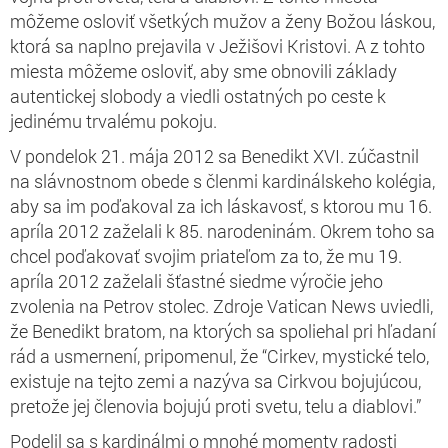
môžeme osloviť všetkých mužov a ženy Božou láskou,
ktorá sa naplno prejavila v Ježišovi Kristovi. A z tohto
miesta môžeme osloviť, aby sme obnovili základy
autentickej slobody a viedli ostatných po ceste k
jedinému trvalému pokoju.
V pondelok 21. mája 2012 sa Benedikt XVI. zúčastnil
na slávnostnom obede s členmi kardinálskeho kolégia,
aby sa im poďakoval za ich láskavosť, s ktorou mu 16.
apríla 2012 zaželali k 85. narodeninám. Okrem toho sa
chcel poďakovať svojim priateľom za to, že mu 19.
apríla 2012 zaželali šťastné siedme výročie jeho
zvolenia na Petrov stolec. Zdroje Vatican News uviedli,
že Benedikt bratom, na ktorých sa spoliehal pri hľadaní
rád a usmernení, pripomenul, že “Cirkev, mystické telo,
existuje na tejto zemi a nazýva sa Cirkvou bojujúcou,
pretože jej členovia bojujú proti svetu, telu a diablovi.”
Podelil sa s kardinálmi o mnohé momenty radosti