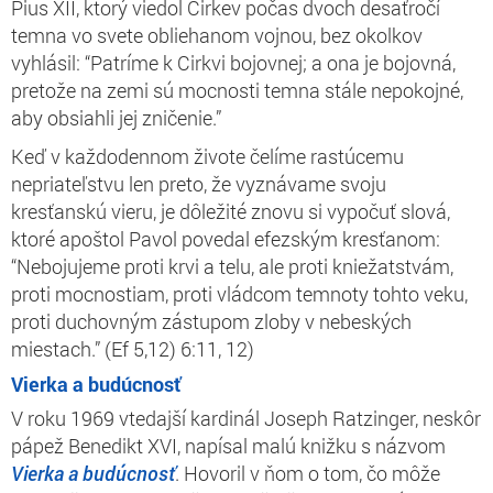
Pius XII, ktorý viedol Cirkev počas dvoch desaťročí
temna vo svete obliehanom vojnou, bez okolkov
vyhlásil: “Patríme k Cirkvi bojovnej; a ona je bojovná,
pretože na zemi sú mocnosti temna stále nepokojné,
aby obsiahli jej zničenie.”
Keď v každodennom živote čelíme rastúcemu
nepriateľstvu len preto, že vyznávame svoju
kresťanskú vieru, je dôležité znovu si vypočuť slová,
ktoré apoštol Pavol povedal efezským kresťanom:
“Nebojujeme proti krvi a telu, ale proti kniežatstvám,
proti mocnostiam, proti vládcom temnoty tohto veku,
proti duchovným zástupom zloby v nebeských
miestach.” (Ef 5,12) 6:11, 12)
Vierka a budúcnosť
V roku 1969 vtedajší kardinál Joseph Ratzinger, neskôr
pápež Benedikt XVI, napísal malú knižku s názvom
Vierka a budúcnosť
. Hovoril v ňom o tom, čo môže