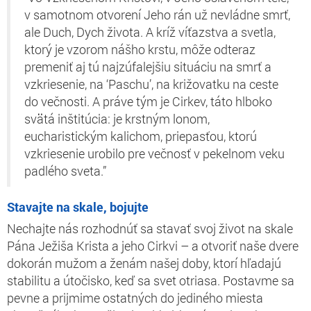
v samotnom otvorení Jeho rán už nevládne smrť,
ale Duch, Dych života. A kríž víťazstva a svetla,
ktorý je vzorom nášho krstu, môže odteraz
premeniť aj tú najzúfalejšiu situáciu na smrť a
vzkriesenie, na ‘Paschu’, na križovatku na ceste
do večnosti. A práve tým je Cirkev, táto hlboko
svätá inštitúcia: je krstným lonom,
eucharistickým kalichom, priepasťou, ktorú
vzkriesenie urobilo pre večnosť v pekelnom veku
padlého sveta.”
Stavajte na skale, bojujte
Nechajte nás rozhodnúť sa stavať svoj život na skale
Pána Ježiša Krista a jeho Cirkvi – a otvoriť naše dvere
dokorán mužom a ženám našej doby, ktorí hľadajú
stabilitu a útočisko, keď sa svet otriasa. Postavme sa
pevne a prijmime ostatných do jediného miesta