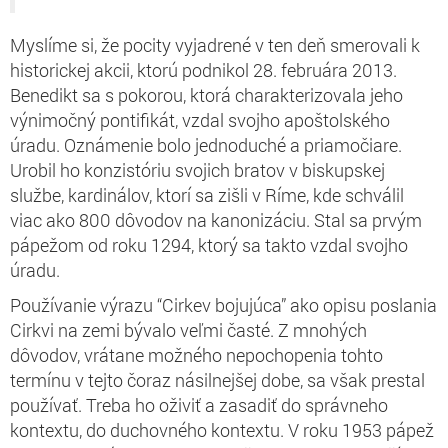
Myslíme si, že pocity vyjadrené v ten deň smerovali k
historickej akcii, ktorú podnikol 28. februára 2013.
Benedikt sa s pokorou, ktorá charakterizovala jeho
výnimočný pontifikát, vzdal svojho apoštolského
úradu. Oznámenie bolo jednoduché a priamočiare.
Urobil ho konzistóriu svojich bratov v biskupskej
službe, kardinálov, ktorí sa zišli v Ríme, kde schválil
viac ako 800 dôvodov na kanonizáciu. Stal sa prvým
pápežom od roku 1294, ktorý sa takto vzdal svojho
úradu.
Používanie výrazu “Cirkev bojujúca” ako opisu poslania
Cirkvi na zemi bývalo veľmi časté. Z mnohých
dôvodov, vrátane možného nepochopenia tohto
termínu v tejto čoraz násilnejšej dobe, sa však prestal
používať. Treba ho oživiť a zasadiť do správneho
kontextu, do duchovného kontextu. V roku 1953 pápež