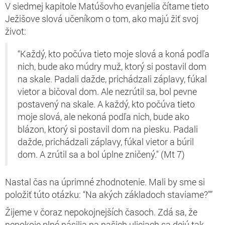
V siedmej kapitole Matúšovho evanjelia čítame tieto
Ježišove slová učeníkom o tom, ako majú žiť svoj
život:
“Každý, kto počúva tieto moje slová a koná podľa
nich, bude ako múdry muž, ktorý si postavil dom
na skale. Padali dažde, prichádzali záplavy, fúkal
vietor a bičoval dom. Ale nezrútil sa, bol pevne
postavený na skale. A každý, kto počúva tieto
moje slová, ale nekoná podľa nich, bude ako
blázon, ktorý si postavil dom na piesku. Padali
dažde, prichádzali záplavy, fúkal vietor a búril
dom. A zrútil sa a bol úplne zničený." (Mt 7)
Nastal čas na úprimné zhodnotenie. Mali by sme si
položiť túto otázku: “Na akých základoch staviame?"”
Žijeme v čoraz nepokojnejších časoch. Zdá sa, že
nepokoje plné násilia na našich uliciach sa dejú tak