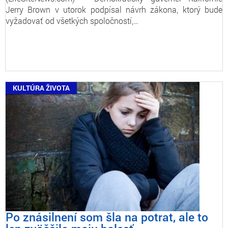
Jerry Brown v utorok podpísal návrh zákona, ktorý bude
vyžadovať od všetkých spoločností,…
KULTÚRA ŽIVOTA
Po znásilnení som šla na potrat, ale to