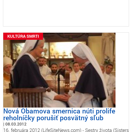
KULTÚRA SMRTI
Nová Obamova smernica núti prolife
reholníčky porušiť posvätný sľub
08.03.2012
16. februára 2012 (LifeSiteNews.com) - Sestry života (Sisters