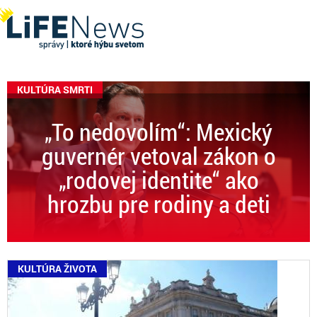
KULTÚRA SMRTI
„To nedovolím“: Mexický
guvernér vetoval zákon o
„rodovej identite“ ako
hrozbu pre rodiny a deti
KULTÚRA ŽIVOTA