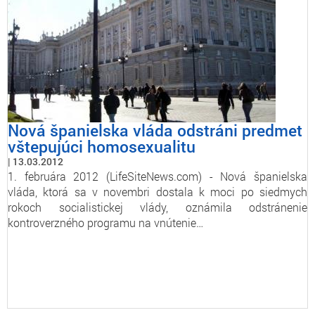
Nová španielska vláda odstráni predmet
vštepujúci homosexualitu
13.03.2012
1. februára 2012 (LifeSiteNews.com) - Nová španielska
vláda, ktorá sa v novembri dostala k moci po siedmych
rokoch socialistickej vlády, oznámila odstránenie
kontroverzného programu na vnútenie…