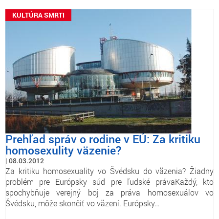
KULTÚRA SMRTI
Prehľad správ o rodine v EÚ: Za kritiku
homosexulity väzenie?
08.03.2012
Za kritiku homosexuality vo Švédsku do väzenia? Žiadny
problém pre Európsky súd pre ľudské právaKaždý, kto
spochybňuje verejný boj za práva homosexuálov vo
Švédsku, môže skončiť vo väzení. Európsky…