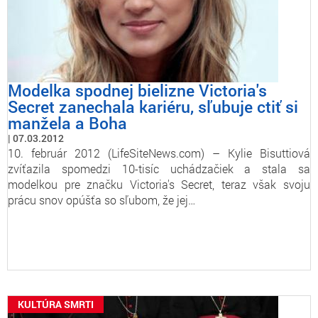
Modelka spodnej bielizne Victoria's
Secret zanechala kariéru, sľubuje ctiť si
manžela a Boha
07.03.2012
10. február 2012 (LifeSiteNews.com) – Kylie Bisuttiová
zvíťazila spomedzi 10-tisíc uchádzačiek a stala sa
modelkou pre značku Victoria's Secret, teraz však svoju
prácu snov opúšťa so sľubom, že jej…
KULTÚRA SMRTI