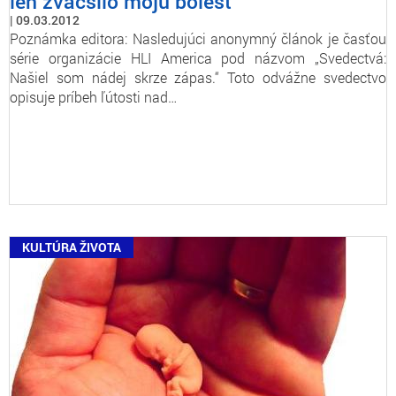
len zväčšilo moju bolesť
09.03.2012
Poznámka editora: Nasledujúci anonymný článok je časťou
série organizácie HLI America pod názvom „Svedectvá:
Našiel som nádej skrze zápas.“ Toto odvážne svedectvo
opisuje príbeh ľútosti nad…
KULTÚRA ŽIVOTA