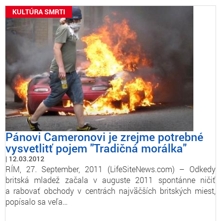
KULTÚRA SMRTI
Pánovi Cameronovi je zrejme potrebné
vysvetlitť pojem "Tradičná morálka"
12.03.2012
RÍM, 27. September, 2011 (LifeSiteNews.com) – Odkedy
britská mladež začala v auguste 2011 spontánne ničiť
a rabovať obchody v centrách najväčších britských miest,
popísalo sa veľa…