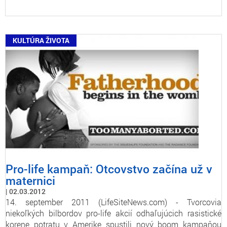
KULTÚRA ŽIVOTA
Pro-life kampaň: Otcovstvo začína už v
maternici
02.03.2012
14. september 2011 (LifeSiteNews.com) - Tvorcovia
niekoľkých bilbordov pro-life akcií odhaľujúcich rasistické
korene potratu v Amerike spustili nový boom kampaňou