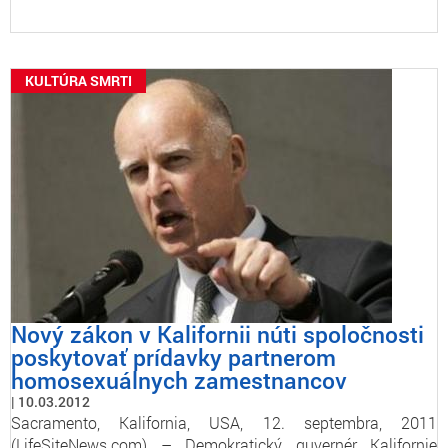
KULTÚRA SMRTI
Nový zákon v Kalifornii núti spoločnosti
poskytovať prídavky partnerom
homosexuálnych zamestnancov
10.03.2012
Sacramento, Kalifornia, USA, 12. septembra, 2011
(LifeSiteNews.com) – Demokratický guvernér Kalifornie