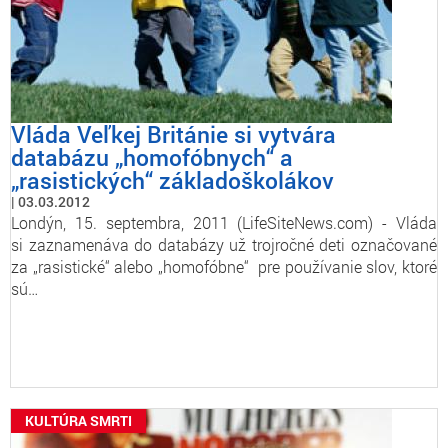
Vláda Veľkej Británie si vytvára
databázu „homofóbnych“ a
„rasistických“ základoškolákov
03.03.2012
Londýn, 15. septembra, 2011 (LifeSiteNews.com) - Vláda
si zaznamenáva do databázy už trojročné deti označované
za „rasistické“ alebo „homofóbne“ pre používanie slov, ktoré
sú…
KULTÚRA SMRTI