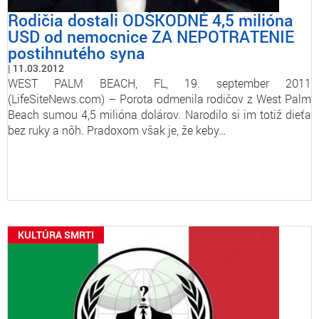
Rodičia dostali ODŠKODNÉ 4,5 milióna
USD od nemocnice ZA NEPOTRATENIE
postihnutého syna
11.03.2012
WEST PALM BEACH, FL, 19. september 2011
(LifeSiteNews.com) – Porota odmenila rodičov z West Palm
Beach sumou 4,5 milióna dolárov. Narodilo si im totiž dieťa
bez ruky a nôh. Pradoxom však je, že keby…
KULTÚRA SMRTI