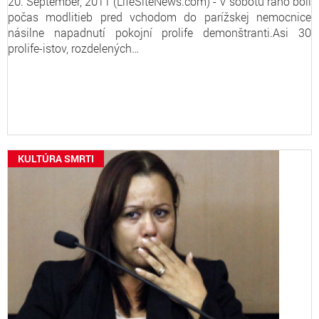
20. September, 2011 (LifeSiteNews.com) - V sobotu ráno boli
počas modlitieb pred vchodom do parížskej nemocnice
násilne napadnutí pokojní prolife demonštranti.Asi 30
prolife-istov, rozdelených…
KULTÚRA SMRTI