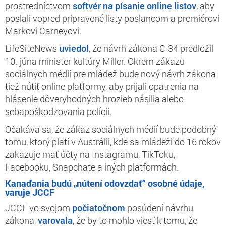
prostredníctvom
softvér na písanie online listov
, aby
poslali vopred pripravené listy poslancom a premiérovi
Markovi Carneyovi.
LifeSiteNews
uviedol
, že návrh zákona C-34 predložil
10. júna minister kultúry Miller. Okrem zákazu
sociálnych médií pre mládež bude nový návrh zákona
tiež nútiť online platformy, aby prijali opatrenia na
hlásenie dôveryhodných hrozieb násilia alebo
sebapoškodzovania polícii.
Očakáva sa, že zákaz sociálnych médií bude podobný
tomu, ktorý platí v Austrálii, kde sa mládeži do 16 rokov
zakazuje mať účty na Instagramu, TikToku,
Facebooku, Snapchate a iných platformách.
Kanaďania budú „nútení odovzdať“ osobné údaje,
varuje JCCF
JCCF vo svojom
počiatočnom
posúdení návrhu
zákona,
varovala
, že by to mohlo viesť k tomu, že