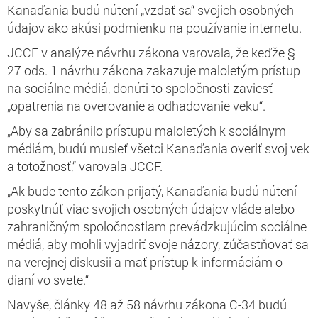
Kanaďania budú nútení „vzdať sa“ svojich osobných
údajov ako akúsi podmienku na používanie internetu.
JCCF v analýze návrhu zákona varovala, že keďže §
27 ods. 1 návrhu zákona zakazuje maloletým prístup
na sociálne médiá, donúti to spoločnosti zaviesť
„opatrenia na overovanie a odhadovanie veku“.
„Aby sa zabránilo prístupu maloletých k sociálnym
médiám, budú musieť všetci Kanaďania overiť svoj vek
a totožnosť,“ varovala JCCF.
„Ak bude tento zákon prijatý, Kanaďania budú nútení
poskytnúť viac svojich osobných údajov vláde alebo
zahraničným spoločnostiam prevádzkujúcim sociálne
médiá, aby mohli vyjadriť svoje názory, zúčastňovať sa
na verejnej diskusii a mať prístup k informáciám o
dianí vo svete.“
Navyše, články 48 až 58 návrhu zákona C-34 budú