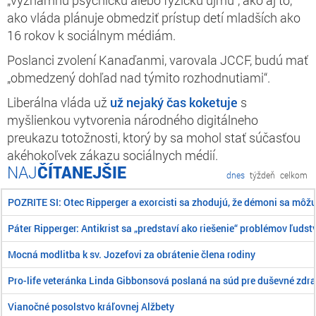
ako vláda plánuje obmedziť prístup detí mladších ako
16 rokov k sociálnym médiám.
Poslanci zvolení Kanaďanmi, varovala JCCF, budú mať
„obmedzený dohľad nad týmito rozhodnutiami“.
Liberálna vláda už
už nejaký čas koketuje
s
myšlienkou vytvorenia národného digitálneho
preukazu totožnosti, ktorý by sa mohol stať súčasťou
akéhokoľvek zákazu sociálnych médií.
ČÍTANEJŠIE
dnes
týždeň
celkom
POZRITE SI: Otec Ripperger a exorcisti sa zhodujú, že démoni sa môž
Páter Ripperger: Antikrist sa „predstaví ako riešenie“ problémov ľudst
Mocná modlitba k sv. Jozefovi za obrátenie člena rodiny
Pro-life veteránka Linda Gibbonsová poslaná na súd pre duševné zdra
Vianočné posolstvo kráľovnej Alžbety