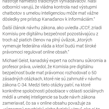
nástroje namiesto tradičných vyhľadávačov. Naši
odborníci varujú, že vládna kontrola nad výstupmi
chatbotov s umelou inteligenciou môže mať vážne
dôsledky pre prístup Kanaďanov k informáciám.“
Ďalší článok návrhu zákona, ako uviedla JCCF, zriadi
Komisiu pre digitálnu bezpečnosť pozostávajúcu z
troch až piatich členov na plný úväzok, „ktorých
vymenuje federálna vláda a ktorí budú mať široké
právomoci regulovať online obsah.“
Michael Geist, kanadský expert na ochranu súkromia a
profesor práva, uviedol, že Komisia pre digitálnu
bezpečnosť bude mať právomoc rozhodovať o 50
zásadných otázkach, ktoré nie sú zahrnuté v návrhu
zákona C-34. Medzi tieto otázky patrí, na ktoré
konkrétne spoločnosti pôsobiace v oblasti sociálnych
médií a umelej inteligencie sa bude návrh zákona
zameriavať, čo sa v online obsahu považuje za
„významnú psychickú alebo fyzickú ujmu“, ako aj to,