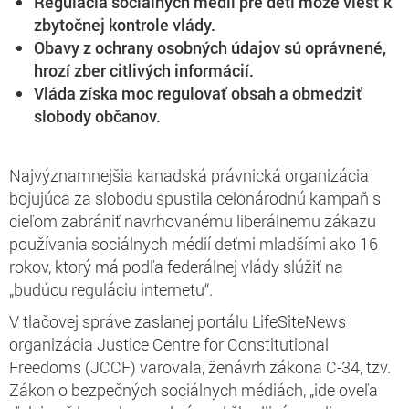
Regulácia sociálnych médií pre deti môže viesť k
zbytočnej kontrole vlády.
Obavy z ochrany osobných údajov sú oprávnené,
hrozí zber citlivých informácií.
Vláda získa moc regulovať obsah a obmedziť
slobody občanov.
Najvýznamnejšia kanadská právnická organizácia
bojujúca za slobodu spustila celonárodnú kampaň s
cieľom zabrániť navrhovanému liberálnemu zákazu
používania sociálnych médií deťmi mladšími ako 16
rokov, ktorý má podľa federálnej vlády slúžiť na
„budúcu reguláciu internetu“.
V tlačovej správe zaslanej portálu LifeSiteNews
organizácia Justice Centre for Constitutional
Freedoms (JCCF) varovala, ženávrh zákona C-34, tzv.
Zákon o bezpečných sociálnych médiách, „ide oveľa