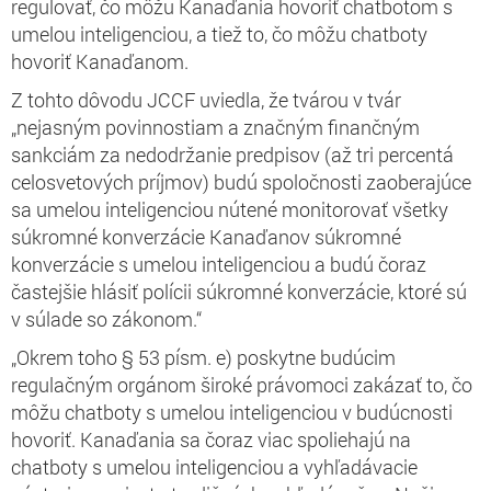
regulovať, čo môžu Kanaďania hovoriť chatbotom s
umelou inteligenciou, a tiež to, čo môžu chatboty
hovoriť Kanaďanom.
Z tohto dôvodu JCCF uviedla, že tvárou v tvár
„nejasným povinnostiam a značným finančným
sankciám za nedodržanie predpisov (až tri percentá
celosvetových príjmov) budú spoločnosti zaoberajúce
sa umelou inteligenciou nútené monitorovať všetky
súkromné konverzácie Kanaďanov súkromné
konverzácie s umelou inteligenciou a budú čoraz
častejšie hlásiť polícii súkromné konverzácie, ktoré sú
v súlade so zákonom.“
„Okrem toho § 53 písm. e) poskytne budúcim
regulačným orgánom široké právomoci zakázať to, čo
môžu chatboty s umelou inteligenciou v budúcnosti
hovoriť. Kanaďania sa čoraz viac spoliehajú na
chatboty s umelou inteligenciou a vyhľadávacie