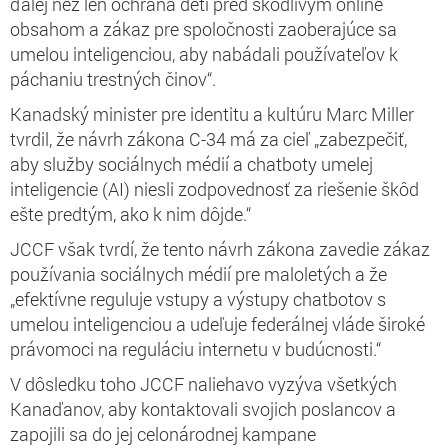
ďalej než len ochrana detí pred škodlivým online
obsahom a zákaz pre spoločnosti zaoberajúce sa
umelou inteligenciou, aby nabádali používateľov k
páchaniu trestných činov“.
Kanadský minister pre identitu a kultúru Marc Miller
tvrdil, že návrh zákona C-34 má za cieľ „zabezpečiť,
aby služby sociálnych médií a chatboty umelej
inteligencie (AI) niesli zodpovednosť za riešenie škôd
ešte predtým, ako k nim dôjde.“
JCCF však tvrdí, že tento návrh zákona zavedie zákaz
používania sociálnych médií pre maloletých a že
„efektívne reguluje vstupy a výstupy chatbotov s
umelou inteligenciou a udeľuje federálnej vláde široké
právomoci na reguláciu internetu v budúcnosti.“
V dôsledku toho JCCF naliehavo vyzýva všetkých
Kanaďanov, aby kontaktovali svojich poslancov a
zapojili sa do jej celonárodnej kampane