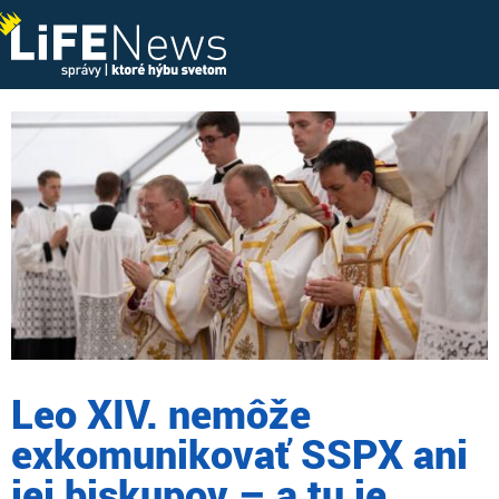
Leo XIV. nemôže
exkomunikovať SSPX ani
jej biskupov – a tu je