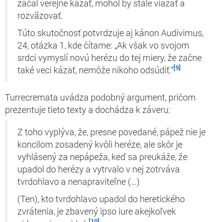
začal verejne kázať, mohol by stále viazať a
rozväzovať.
Túto skutočnosť potvrdzuje aj kánon
Audivimus
,
24, otázka 1, kde čítame: „Ak však vo svojom
srdci vymyslí novú herézu do tej miery, že začne
[9]
také veci kázať, nemôže nikoho odsúdiť.“
Turrecremata uvádza podobný argument, pričom
prezentuje tieto texty a dochádza k záveru:
Z toho vyplýva, že, presne povedané, pápež nie je
koncilom zosadený kvôli heréze, ale skôr je
vyhlásený za nepápeža, keď sa preukáže, že
upadol do herézy a vytrvalo v nej zotrváva
tvrdohlavo a nenapraviteľne (…)
(Ten), kto tvrdohlavo upadol do heretického
zvrátenia, je zbavený
ipso iure
akejkoľvek
[10]