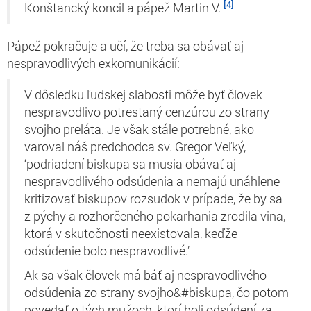
[4]
Konštancký koncil a pápež Martin V.
Pápež pokračuje a učí, že treba sa obávať aj
nespravodlivých exkomunikácií:
V dôsledku ľudskej slabosti môže byť človek
nespravodlivo potrestaný cenzúrou zo strany
svojho preláta. Je však stále potrebné, ako
varoval náš predchodca sv. Gregor Veľký,
‘podriadení biskupa sa musia obávať aj
nespravodlivého odsúdenia a nemajú unáhlene
kritizovať biskupov rozsudok v prípade, že by sa
z pýchy a rozhorčeného pokarhania zrodila vina,
ktorá v skutočnosti neexistovala, keďže
odsúdenie bolo nespravodlivé.’
Ak sa však človek má báť aj nespravodlivého
odsúdenia zo strany svojho&#biskupa, čo potom
povedať o tých mužoch, ktorí boli odsúdení za