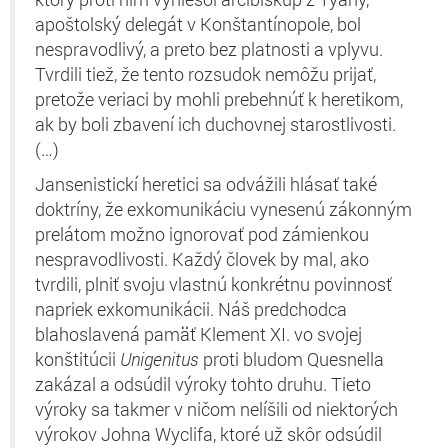
apoštolský delegát v Konštantínopole, bol
nespravodlivý, a preto bez platnosti a vplyvu.
Tvrdili tiež, že tento rozsudok nemôžu prijať,
pretože veriaci by mohli prebehnúť k heretikom,
ak by boli zbavení ich duchovnej starostlivosti.
(…)
Jansenistickí heretici sa odvážili hlásať také
doktríny, že exkomunikáciu vynesenú zákonným
prelátom možno ignorovať pod zámienkou
nespravodlivosti. Každý človek by mal, ako
tvrdili, plniť svoju vlastnú konkrétnu povinnosť
napriek exkomunikácii. Náš predchodca
blahoslavená pamäť Klement XI. vo svojej
konštitúcii
Unigenitus
proti bludom Quesnella
zakázal a odsúdil výroky tohto druhu. Tieto
výroky sa takmer v ničom nelíšili od niektorých
výrokov Johna Wyclifa, ktoré už skôr odsúdil