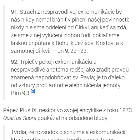
91. Strach z nespravodlivej exkomunikácie by
nás nikdy nemal brániť v plnení našej povinnosti;
nikdy nie sme oddelení od Cirkvi, ani keď sa zdá,
že sme z nej vylúčení zlobou ľudí, pokiaľ sme
láskou pripútaní k Bohu, k Ježišovi Kristovi a k
samotnej Cirkvi. — Jn 9, 22–23.
92. Trpieť v pokoji exkomunikáciu a
nespravodlivé anatéma radšej ako zradiť pravdu
znamená napodobňovať sv. Pavla; je to ďaleko
od vzbury proti autorite alebo ničenia jednoty. —
[3]
Rim 9,3
Pápež Pius IX. neskôr vo svojej encyklike z roku 1873
Quartus Supra
poukázal na odsúdené bludy:
Tvrdia, že rozsudok o schizme a exkomunikácii,
ktorý proti nim vyniesol arcibiskup z Tyany,