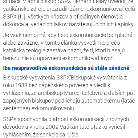
situácii: V apríli biskup SSPX Bernard Fellay uviedol, že
vatikánske zdroje prezradili zámer exkomunikovať celú
SSPX (t. j. všetkých kňazov a oficiálnych členov) a
dokonca aj veriacich laikov navštevujúcich ich kaplnky.
Je však nemožné, aby tieto exkomunikácie boli platné
alebo záväzné. V tomto článku vysvetlíme, prečo
katolícka teológia zastáva názor, že tí, ktorí hlásajú
herézu, nie sú oprávnení exkomunikovať iných.
Iba nespravodlivé exkomunikácie sú stále záväzné
Biskupské vysvätenia SSPX’Biskupské vysvätenia z
roku 1988 bez pápežského poverenia viedli k
vyhláseniu, že arcibiskup Marcel Lefebvre a ďalších päť
zapojených biskupov podliehajú automatickému
(latae
sententiae)
exkomunikovaniu.
SSPX spochybnila platnosť exkomunikácií z rôznych
dôvodov a v roku 2009 Vatikán túto otázku vyriešil
vyhlásením, že sankcie sa rušia.