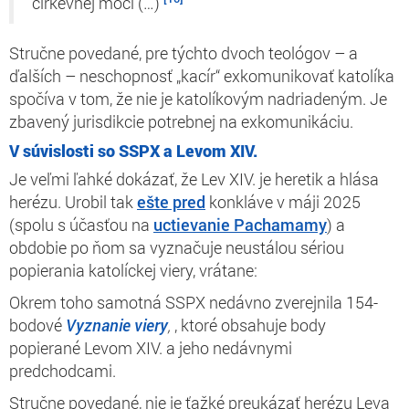
cirkevnej moci (…)
Stručne povedané, pre týchto dvoch teológov – a
ďalších – neschopnosť „kacír“ exkomunikovať katolíka
spočíva v tom, že nie je
katolíkovým nadriadeným.
Je
zbavený jurisdikcie potrebnej na exkomunikáciu.
V súvislosti so SSPX a Levom XIV.
Je veľmi ľahké dokázať, že Lev XIV. je heretik a hlása
herézu. Urobil tak
ešte pred
konkláve v máji 2025
(spolu s účasťou na
uctievanie Pachamamy
) a
obdobie po ňom sa vyznačuje neustálou sériou
popierania katolíckej viery, vrátane:
Okrem toho samotná SSPX nedávno zverejnila 154-
bodové
Vyznanie viery
,
, ktoré obsahuje body
popierané Levom XIV. a jeho nedávnymi
predchodcami.
Stručne povedané,
nie je ťažké
preukázať herézu Leva