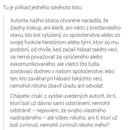
Tu je príklad jedného takéhoto listu:
Autorita nášho stolca otvorene nariadila, že
žiadny biskup, ani klerik, ani nikto z kresťanského
stavu, kto bol vylúčený zo spoločenstva alebo zo
svojej funkcie Nestóriom alebo tými, ktorí sú mu
podobní, od chvíle, keď začali hlásať takéto veci,
sa nemá považovať za vylúčeného alebo
exkomunikovaného; ale všetci títo ľudia
zostávajú dodnes v našom spoločenstve, lebo
ten, kto zaváhal pri hlásaní takýchto vecí,
nemohol nikoho zbaviť úradu ani odvolať.
Chápete, cisár, z vyššie uvedených autorít, že tí,
ktorí boli už dávno sami odstránení, nemohli
odstrániť – nepoviem, že svojho vlastného
nadriadeného – ale vôbec nikoho; ani tí, ktorí už
boli zvrhnutí, nemohli zvrhnúť nikoho iného?