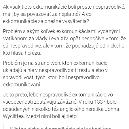
Ak však tieto exkomunikácie boli
proste
nespravodlivé,
mali by sa považovať za neplatné? A čo
exkomunikácie za dnešné vysvätenia?
Problém s akýmikoľvek exkomunikáciami vydanými
Vatikánom za vlády Leva XIV. opäť nespočíva v tom, že
sú nespravodlivé, ale v tom, že pochádzajú od niekoho,
kto hlása herézu.
Problém je na strane
tých, ktorí exkomunikácie
ukladajú
a nie v nespravodlivosti trestu alebo v
spravodlivosti tých, ktorí boli nespravodlivo
exkomunikovaní.
Je to preto, lebo nespravodlivé exkomunikácie vo
všeobecnosti zostávajú záväzné.
V roku 1337 bolo
odsúdených niekoľko téz anglického heretika Johna
Wycliffea. Medzi nimi boli aj tieto: