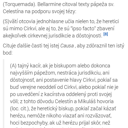
(Torquemada). Bellarmine citoval texty pápeža sv.
Celestína na podporu svojej tézy:
(S)vätí otcovia jednohlasne učia nielen to, že heretici
sú mimo Cirkvi, ale aj to, že sú “ipso facto“ zbavení
[8]
akejkoľvek cirkevnej jurisdikcie a dôstojnosti.
Cituje ďalšie časti tej istej
Causa
, aby
zdôraznil ten istý
bod:
(A) tajný kacír, ak je biskupom alebo dokonca
najvyšším pápežom, nestráca jurisdikciu, ani
dôstojnosť, ani postavenie hlavy Cirkvi, pokiaľ sa
buď verejne neoddelí od Cirkvi, alebo pokiaľ nie je
po usvedčení z kacírstva oddelený proti svojej
vôli; z tohto dôvodu Celestín a Mikuláš hovoria
(loc. cit.), že heretický biskup, pokiaľ začal kázať
herézu, nemôže nikoho viazať ani rozväzovať,
hoci bezpochyby, ak už herézu prijal skôr, než