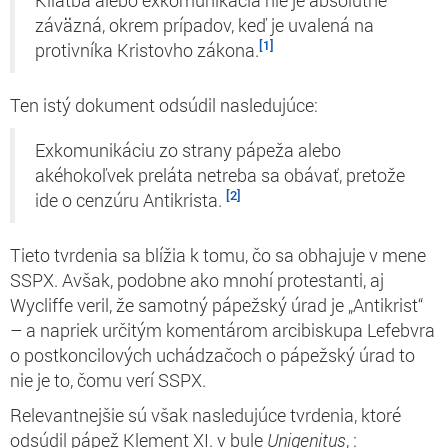
Kliatba alebo exkomunikácia nie je absolútne
záväzná, okrem prípadov, keď je uvalená na
[1]
protivníka Kristovho zákona.
Ten istý dokument odsúdil nasledujúce:
Exkomunikáciu zo strany pápeža alebo
akéhokoľvek preláta netreba sa obávať, pretože
[2]
ide o cenzúru Antikrista.
Tieto tvrdenia sa blížia k tomu, čo sa obhajuje v mene
SSPX. Avšak, podobne ako mnohí protestanti, aj
Wycliffe veril, že samotný pápežský úrad je „Antikrist“
– a napriek určitým komentárom arcibiskupa Lefebvra
o postkoncilových uchádzačoch o pápežský úrad to
nie je to, čomu verí SSPX.
Relevantnejšie sú však nasledujúce tvrdenia, ktoré
odsúdil pápež Klement XI. v bule
Unigenitus
,
: