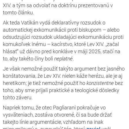
XIV. a tým sa odvolať na doktrínu prezentovanú v
tomto článku.
Ak teda Vatikán vydá deklaratívny rozsudok o
automatickej exkomunikácii proti biskupom – alebo
odsudzujúci rozsudok ukladajúci exkomunikáciu proti
komukoľvek inému – kacírstvo, ktoré Lev XIV. „začal
hlásať“ už dávno pred konkláve v máji 2025, stačí na
to, aby takéto činy boli
neplatné
.
Je však nemožné použiť takýto argument bez jasného
konštatovania, že Lev XIV. nielen káže herézu, ale je aj
heretikom; je tiež nemožné použiť ho
konzistentne
bez
toho, aby sme prijali praktické a teologické dôsledky
tohto záveru.
Napriek tomu, že otec Pagliarani pokračuje vo
vysväteniach, zostáva otvorené, či sa bude držať
takejto línie argumentácie, vzhľadom na inak
mierumilovný a „synovský“ tón, ktorý
zaujal
voči