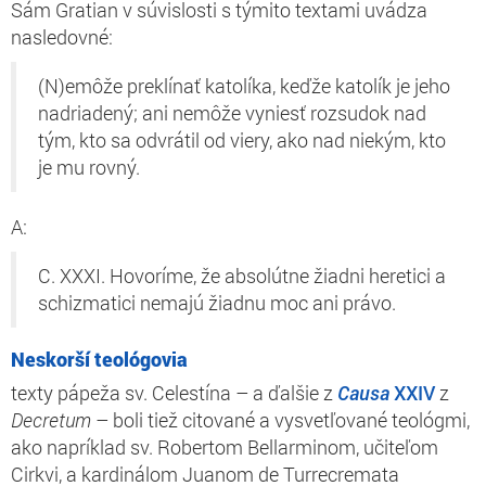
Sám Gratian v súvislosti s týmito textami uvádza
nasledovné:
(N)emôže preklínať katolíka, keďže katolík je jeho
nadriadený; ani nemôže vyniesť rozsudok nad
tým, kto sa odvrátil od viery, ako nad niekým, kto
je mu rovný.
A:
C. XXXI. Hovoríme, že absolútne žiadni heretici a
schizmatici nemajú žiadnu moc ani právo.
Neskorší teológovia
texty pápeža sv. Celestína – a ďalšie z
Causa
XXIV
z
Decretum
– boli tiež citované a vysvetľované teológmi,
ako napríklad sv. Robertom Bellarminom, učiteľom
Cirkvi, a kardinálom Juanom de Turrecremata