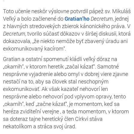
Toto učenie neskôr výslovne potvrdil pápež sv. Mikuláš
Veľký a bolo začlenené do
Gratian’ho
Decretum
,
jednej
z hlavných stredovekých zbierok kánonického práva. V
Decretum
,
tvorilo súčasť dôkazov v širšej diskusii, ktorá
dokazovala, „že niekto nemôže byť zbavený úradu ani
exkomunikovaný kacírom“.
Gratian a ostatní spomenutí kládli veľký dôraz na
„okamih“, v ktorom heretik „začal kázať“. Samotné
nesprávne vyjadrenie alebo omyl v dobrej viere zjavne
nestačí na to, aby sa človek stal neschopným
exkomunikovať. Ak však kazateľ nehovorí len
nesprávne alebo nehovorí pod vplyvom opravy, tento
„okamih“, keď „začne kázať“, je momentom, keď sa
heréza zviditeľní
verejne
, a teda momentom, v ktorom
sa doteraz
tajne heretický člen Cirkvi
stáva
nekatolíkom a stráca svoj úrad.