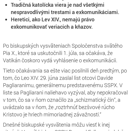
Tradičná katolícka viera je nad všetkými
nespravodlivými trestami a exkomunikáciami.
Heretici, ako Lev XIV., nemajú právo
exkomunikovať veriacich a kňazov.
Po biskupských vysväteniach Spoločenstva svätého
Pia X., ktoré sa uskutočnili 1. júla, sa očakáva, že
Vatikán čoskoro vydá vyhlásenie o exkomunikácii.
Tieto očakávania sa ešte viac posilnili deň predtým, po
tom, čo Leo XIV. 29. júna zaslal list otcovi Davide
Pagliaranimu, generálnemu predstavenému SSPX. V
liste sa Pagliarani naliehavo vyzýval, aby nepokračoval
v tom, čo sa v ňom označilo za „schizmatický čin“, a
uvádzalo sa v ňom, že „roztrhnúť bezšvové rúcho
Kristovo je hriech mimoriadnej závažnosti.“
Dnešné biskupské vysvätenia môžu viesť k inej