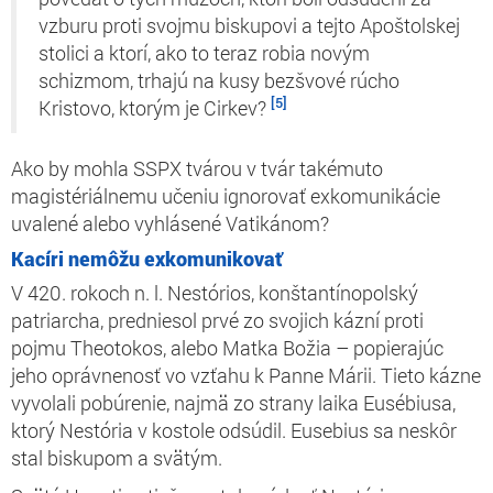
vzburu proti svojmu biskupovi a tejto Apoštolskej
stolici a ktorí, ako to teraz robia novým
schizmom, trhajú na kusy bezšvové rúcho
[5]
Kristovo, ktorým je Cirkev?
Ako by mohla SSPX tvárou v tvár takémuto
magistériálnemu učeniu ignorovať exkomunikácie
uvalené alebo vyhlásené Vatikánom?
Kacíri nemôžu exkomunikovať
V 420. rokoch n. l. Nestórios, konštantínopolský
patriarcha, predniesol prvé zo svojich kázní proti
pojmu
Theotokos,
alebo Matka Božia – popierajúc
jeho oprávnenosť vo vzťahu k Panne Márii. Tieto kázne
vyvolali pobúrenie, najmä zo strany laika Eusébiusa,
ktorý Nestória v kostole odsúdil. Eusebius sa neskôr
stal biskupom a svätým.