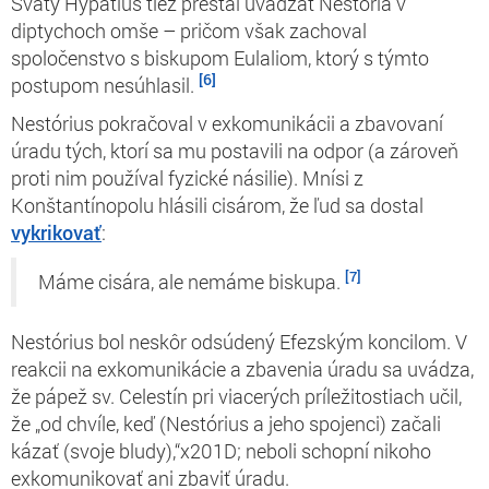
Svätý Hypatius tiež prestal uvádzať Nestória v
diptychoch omše – pričom však zachoval
spoločenstvo s biskupom Eulaliom, ktorý s týmto
[6]
postupom nesúhlasil.
Nestórius pokračoval v exkomunikácii a zbavovaní
úradu tých, ktorí sa mu postavili na odpor (a zároveň
proti nim používal fyzické násilie). Mnísi z
Konštantínopolu hlásili cisárom, že ľud sa
dostal
vykrikovať
:
[7]
Máme cisára, ale nemáme biskupa.
Nestórius bol neskôr odsúdený Efezským koncilom. V
reakcii na exkomunikácie a zbavenia úradu sa uvádza,
že pápež sv. Celestín pri viacerých príležitostiach učil,
že „od chvíle, keď (Nestórius a jeho spojenci) začali
kázať (svoje bludy),“x201D; neboli
schopní
nikoho
exkomunikovať ani zbaviť úradu.