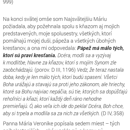
999)
Na konci svätej omše som Najsvätejšiu Máriu
požiadala, aby požehnala spolu s kňazom aj mojich
predstavených, moje spolusestry, všetkých, ktorí
pomáhajú mojej duši, pápeža a všetkých úbohých
kresťanov, a ona mi odpovedala:
Pápež má málo tých,
ktorí sú praví kresťania.
Dcéra, modli sa a vyzývaj
k modlitbe, hlavne za kňazov, ktorí s mojím Synom zle
zaobchádzajú.
(porov. D III, 1196)
Vedz, že teraz nastala
doba, kedy je len málo tých, ktorí budú spasení. Všetci
Boha urážajú a stavajú sa proti jeho zákonom, ale hriechy,
ktoré sa Bohu najviac nepáčia, sú tie, ktorých sa dopúšťajú
rehoľníci a kňazi, ktorí každý deň ráno nehodne
premieňajú. Ó, ako veľa ich ide do pekla! Dcéra, Boh chce,
aby si trpela a modlila sa za nich za všetkých.
(D IV, 358)
Panna Mária Veronike popísala sedem miest – tých