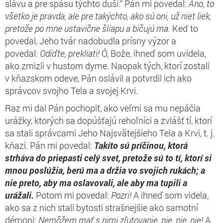
slávu a pre spásu týchto duší.“ Pán mi povedal:
Áno, to
všetko je pravda, ale pre takýchto, ako sú oni, už niet liek,
pretože po mne ustavične šliapu a bičujú ma.
Keď to
povedal, Jeho tvár nadobudla prísny výzor a
povedal:
Odíďte, prekliati!
Ó, Bože, ihneď som uvidela,
ako zmizli v hustom dyme. Naopak tých, ktorí zostali
v kňazskom odeve, Pán oslávil a potvrdil ich ako
správcov svojho Tela a svojej Krvi.
Raz mi dal Pán pochopiť, ako veľmi sa mu nepáčia
urážky, ktorých sa dopúšťajú rehoľníci a zvlášť tí, ktorí
sa stali správcami Jeho Najsvätejšieho Tela a Krvi, t. j.
kňazi. Pán mi povedal:
Takíto sú príčinou, ktorá
strháva do priepasti celý svet, pretože sú to tí, ktorí si
mnou poslúžia, berú ma a držia vo svojich rukách; a
nie preto, aby ma oslavovali, ale aby ma tupili a
urážali.
Potom mi povedal:
Pozri!
A ihneď som videla,
ako sa z nich stali bytosti strašnejšie ako samotní
démoni:
Nemôžem mať s nimi zľutovanie, nie, nie, nie!
A