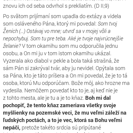
znovu ich od seba odvrhol s prekliatím. (D II,9)
Po svätom prijímaní som upadla do extázy a videla
som osláveného Pána, ktorý mi povedal:
Som tvoj
Ženích (…) Ostávaj vo mne; utvrď sa v mojej vôli a
nepochybuj. Som tu pre teba. Aké je tvoje najvrúcnejšie
želanie?
V tom okamihu som mu odporučila jednu
osobu, a On mi ju v tom istom okamihu ukázal.
Vyzerala ako diabol v pekle a bola taká strašná, že
sám Pán si zakrýval tvár, aby ju nevidel. Opýtala som
sa Pána, kto je táto príšera a On mi povedal, že je to tá
osoba, ktorú Mu odporúčam. Bože môj, ako hrozne ma
vydesila. Nemôžem povedať kto to je, aj keď nie je
z tohto mesta, ale je tu a je to kňaz.
Boh mi dal
pochopiť, že tento kňaz zameriava všetky svoje
myšlienky na pozemské veci, že mu veľmi záleží na
ľudských poctách,
a to je vec, ktorá sa Bohu veľmi
nepáči,
pretože takéto srdcia sú pripútané