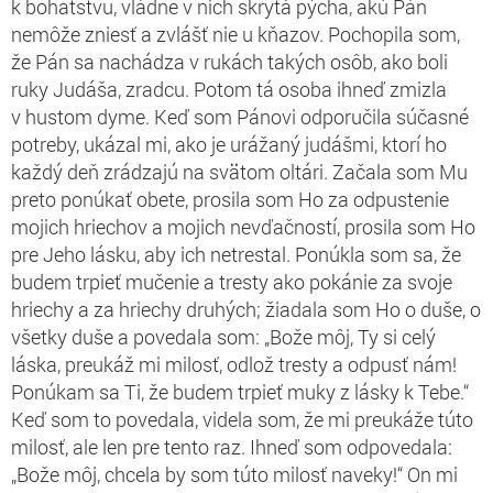
k bohatstvu, vládne v nich skrytá pýcha, akú Pán
nemôže zniesť a zvlášť nie u kňazov. Pochopila som,
že Pán sa nachádza v rukách takých osôb, ako boli
ruky Judáša, zradcu. Potom tá osoba ihneď zmizla
v hustom dyme. Keď som Pánovi odporučila súčasné
potreby, ukázal mi, ako je urážaný judášmi, ktorí ho
každý deň zrádzajú na svätom oltári. Začala som Mu
preto ponúkať obete, prosila som Ho za odpustenie
mojich hriechov a mojich nevďačností, prosila som Ho
pre Jeho lásku, aby ich netrestal. Ponúkla som sa, že
budem trpieť mučenie a tresty ako pokánie za svoje
hriechy a za hriechy druhých; žiadala som Ho o duše, o
všetky duše a povedala som: „Bože môj, Ty si celý
láska, preukáž mi milosť, odlož tresty a odpusť nám!
Ponúkam sa Ti, že budem trpieť muky z lásky k Tebe.“
Keď som to povedala, videla som, že mi preukáže túto
milosť, ale len pre tento raz. Ihneď som odpovedala:
„Bože môj, chcela by som túto milosť naveky!“ On mi