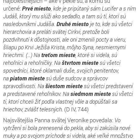
najbolestnejších – aké v pekle sú, a komu sú
určené:
Prvé miesto
, kde je pripútaný sám Lucifer a s ním
Judáš, ktorý mu slúži ako sedadlo, a tam sú tí, ktorí sú
nasledovníkmi Judáša.
Druhé miesto
je to, kde sú všetci
hierarchovia a preláti svätej Cirkvi, pretože boli
pozdvihnutí k dôstojnosti, ale oni zmenili pocty a vieru,
šliapu po Krvi Ježiša Krista, môjho Syna, nesmiernymi
hriechmi. (…) Na
treťom mieste
, ktoré si videla, sú
rehoľníci a rehoľníčky. Na
štvrtom mieste
sú všetci
spovedníci, ktoré oklamali duše, svojich penitentov,
na
piatom mieste
sú duše sudcov a správcov
spravodlivosti. Na
šiestom mieste
sú všetci predstavení
a predstavené rehoľníkov. Na
siedmom mieste
sú všetci
tí, ktorí chceli žiť podľa vlastnej vôle a dopúšťali sa
hriechov, zvlášť telesných.
(D IV, 744)
Najsvätejšia Panna svätej Veronike povedala:
Vo
vytržení si bola prenesená do pekla, aby si zakúsila nové
muky a po svojom príchode si videla, aké veľké množstvo