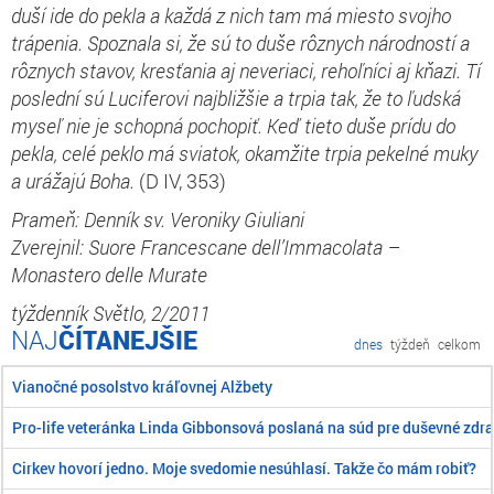
duší ide do pekla a každá z nich tam má miesto svojho
trápenia. Spoznala si, že sú to duše rôznych národností a
rôznych stavov, kresťania aj neveriaci, rehoľníci aj kňazi. Tí
poslední sú Luciferovi najbližšie a trpia tak, že to ľudská
myseľ nie je schopná pochopiť. Keď tieto duše prídu do
pekla, celé peklo má sviatok, okamžite trpia pekelné muky
a urážajú Boha.
(D IV, 353)
Prameň: Denník sv. Veroniky Giuliani
Zverejnil: Suore Francescane dell’Immacolata –
Monastero delle Murate
týždenník Světlo, 2/2011
ČÍTANEJŠIE
dnes
týždeň
celkom
Vianočné posolstvo kráľovnej Alžbety
Pro-life veteránka Linda Gibbonsová poslaná na súd pre duševné zdra
Cirkev hovorí jedno. Moje svedomie nesúhlasí. Takže čo mám robiť?