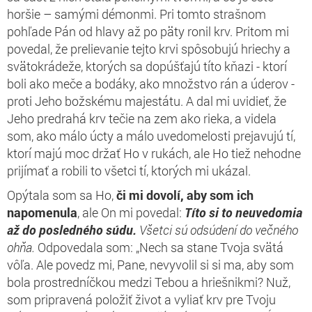
horšie – samými démonmi. Pri tomto strašnom
po
hľade Pán od hlavy až po päty ronil krv. Pritom mi
povedal, že prelievanie tejto krvi spôsobujú hriechy a
svätokrádeže, ktorých sa dopúšťajú títo kňazi - ktorí
boli ako meče a bodáky, ako množstvo rán a úderov -
proti Jeho božskému majestátu. A dal mi uvidieť, že
Jeho predrahá krv tečie na zem ako rieka, a videla
som, ako málo úcty a málo uvedomelosti prejavujú tí,
ktorí majú moc držať Ho v rukách, ale Ho tiež nehodne
prijímať a robili to všetci tí, ktorých mi ukázal.
Opýtala som sa Ho,
či mi dovolí, aby som ich
napomenula
, ale On mi povedal:
Títo si to neuvedomia
až do posledného súdu.
Všetci sú odsúdení do večného
ohňa.
Odpovedala som: „Nech sa stane Tvoja svätá
vôľa. Ale povedz mi, Pane, nevyvolil si si ma, aby som
bola prostredníčkou medzi Tebou a hriešnikmi? Nuž,
som pripravená položiť život a vyliať krv pre Tvoju