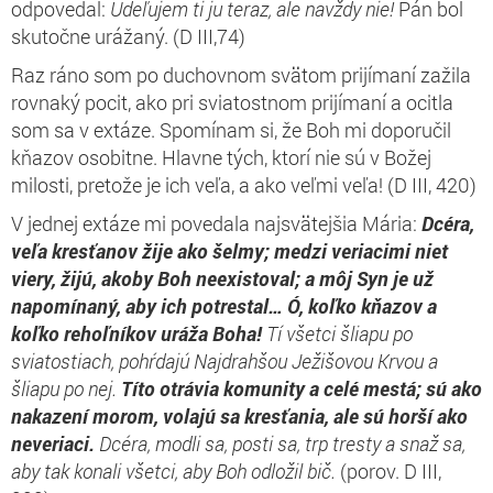
odpovedal:
Udeľujem ti ju teraz, ale navždy nie!
Pán bol
skutočne urážaný. (D III,74)
Raz ráno som po duchovnom svätom prijímaní zažila
rovnaký pocit, ako pri sviatostnom prijímaní a ocitla
som sa v extáze. Spomínam si, že Boh mi doporučil
kňazov osobitne. Hlavne tých, ktorí nie sú v Božej
milosti, pretože je ich veľa, a ako veľmi veľa! (D III, 420)
V jednej extáze mi povedala najsvätejšia Mária:
Dcéra,
veľa kresťanov žije ako šelmy; medzi veriacimi niet
viery, žijú, akoby Boh neexistoval; a môj Syn je už
napomínaný, aby ich potrestal…
Ó, koľko kňazov a
koľko rehoľníkov uráža Boha!
Tí všetci šliapu po
sviatostiach, pohŕdajú Najdrahšou Ježišovou Krvou a
šliapu po nej.
Títo otrávia komunity a celé mestá; sú ako
nakazení morom, volajú sa kresťania, ale sú horší ako
neveriaci.
Dcéra, modli sa, posti sa, trp tresty a snaž sa,
aby tak konali všetci, aby Boh odložil bič.
(porov. D III,