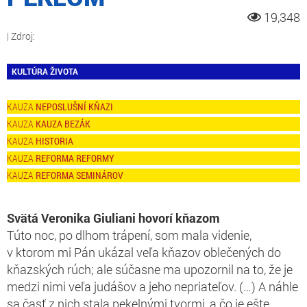
19,348
KULTÚRA ŽIVOTA
NEPOSLUŠNÍ KŇAZI
KAUZA BEZÁK
HISTORIA
REFORMA REFORMY
REFORMA SEMINÁROV
Svätá Veronika Giuliani hovorí kňazom
Túto noc, po dlhom trápení, som mala videnie,
v ktorom mi Pán ukázal veľa kňazov oblečených do
kňazských rúch; ale súčasne ma upozornil na to, že je
medzi nimi veľa judášov a jeho nepriateľov. (…) A náhle
sa časť z nich stala pekelnými tvormi, a čo je ešte