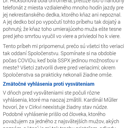
Dr. Hicksonová bola ohromená, pretože išlo o náhodný
telefonát z miesta vzdialeného mnoho hodín jazdy pre
jej nekresťanského dedka, ktorého kňaz ani nepoznal.
A jej dedko bol po vypočutí tohto príbehu tak dojatý a
pohnutý, že kňaz toho umierajúceho muža ešte tesne
pred jeho smrťou vyučil vo viere a priviedol ho k viere.
Tento príbeh mi pripomenul, prečo sú všetci títo veriaci
tak oddaní Spoločenstvu. Spomínate si na obdobie
počas COVIDu, keď bola SSPX jedinou možnosťou v
meste? Všetci zatvorili dvere pred veriacimi; okrem
Spoločenstva sa prakticky nekonali žiadne omše.
Zmätočné vyhlásenia proti vysväteniam
V dňoch pred vysväteniami ste počuli rôzne
vyhlásenia, ktoré ma naozaj zmätili. Kardinál Müller
hovorí, že v Cirkvi neexistuje žiadny stav núdze.
Podobné vyhlásenie prišlo od človeka, ktorého
považujem za jedného z najsvätejších mužov, akých