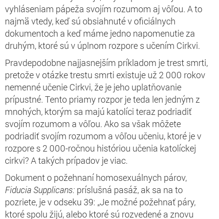
vyhláseniam pápeža svojím rozumom aj vôľou. A to
najmä vtedy, keď sú obsiahnuté v oficiálnych
dokumentoch a keď máme jedno napomenutie za
druhým, ktoré sú v úplnom rozpore s učením Cirkvi.
Pravdepodobne najjasnejším príkladom je trest smrti,
pretože v otázke trestu smrti existuje už 2 000 rokov
nemenné učenie Cirkvi, že je jeho uplatňovanie
prípustné. Tento priamy rozpor je teda len jedným z
mnohých, ktorým sa majú katolíci teraz podriadiť
svojím rozumom a vôľou. Ako sa však môžete
podriadiť svojím rozumom a vôľou učeniu, ktoré je v
rozpore s 2 000-ročnou históriou učenia katolíckej
cirkvi? A takých prípadov je viac.
Dokument o požehnaní homosexuálnych párov,
Fiducia Supplicans:
príslušná pasáž, ak sa na to
pozriete, je v odseku 39: „Je možné požehnať páry,
ktoré spolu žijú, alebo ktoré sú rozvedené a znovu