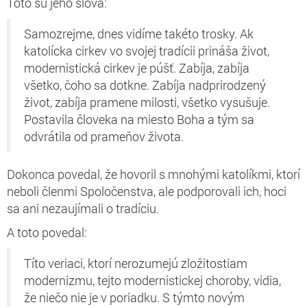
Toto sú jeho slová:
Samozrejme, dnes vidíme takéto trosky. Ak
katolícka cirkev vo svojej tradícii prináša život,
modernistická cirkev je púšť. Zabíja, zabíja
všetko, čoho sa dotkne. Zabíja nadprirodzený
život, zabíja pramene milosti, všetko vysušuje.
Postavila človeka na miesto Boha a tým sa
odvrátila od prameňov života.
Dokonca povedal, že hovoril s mnohými katolíkmi, ktorí
neboli členmi Spoločenstva, ale podporovali ich, hoci
sa ani nezaujímali o tradíciu.
A toto povedal:
Títo veriaci, ktorí nerozumejú zložitostiam
modernizmu, tejto modernistickej choroby, vidia,
že niečo nie je v poriadku. S týmto novým