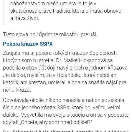
náboženstvom niečo umiera. A to je v
skutočnosti práve tradícia, ktorá prináša obnovu
a dáva život.
Tieto slová boli úprimne milosťou pre uši.
Pokora kňazov SSPX
Zaujala ma aj pokora toľkých kňazov Spoločnosti,
ktorých som tu stretla. Dr. Maike Hicksonová sa
podelila o obzvlášť dojímavý príbeh o jednom kňazovi.
Jej dedko, myslím, že v Holandsku, ktorý nebol ani
katolík, ani kresťan, umieral, a ona sa snažila nájsť pre
neho kňaza.
Obvolávala okolie, nikoho nenašla a nakoniec získala
číslo na jedného kňaza SSPX, ktorý bol veľmi, veľmi
ďaleko. Vysvetlila mu svoju situáciu a on sa v podstate
spýtal: „Chcete, aby som hneď odišiel?“