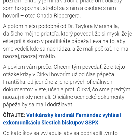
poznám, a ktorý je mi tak trochu priateľom, odkedy
som ho spoznal, stretol sa s ním a osobne s ním
hovoril – otca Chada Rippergera.
A potom niečo podobné od Dr. Taylora Marshalla,
ďalšieho môjho priateľa, ktorý povedal, že si myslí, že je
ešte príliš skoro v pontifikáte pápeža Leva na to, aby
sme vedeli, kde sa nachádza, a že mali počkať. To ma
naozaj, naozaj zmätlo.
A poviem vám prečo. Chcem tým povedať, že o tejto
otázke krízy v Cirkvi hovorím už od čias pápeža
Františka, od jedného z jeho prvých oficiálnych
dokumentov, viete, učenia proti Cirkvi, čo sme predtým
naozaj nikdy nemali. Oficiálne učenecké dokumenty
pápeža by sa mali dodržiavať.
ČÍTAJTE:
Vatikánsky kardinál Fernández vyhlásil
exkomunikáciu šiestich biskupov SSPX
Od katolíkov sa vyžaduje, aby sa podriadili týmto