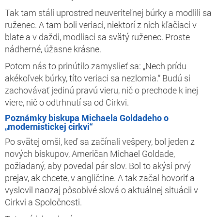
Tak tam stáli uprostred neuveriteľnej búrky a modlili sa
ruženec. A tam boli veriaci, niektorí z nich kľačiaci v
blate a v daždi, modliaci sa svätý ruženec. Proste
nádherné, úžasne krásne.
Potom nás to prinútilo zamyslieť sa: „Nech prídu
akékoľvek búrky, títo veriaci sa nezlomia.“ Budú si
zachovávať jedinú pravú vieru, nič o prechode k inej
viere, nič o odtrhnutí sa od Cirkvi.
Poznámky biskupa Michaela Goldadeho o
„modernistickej cirkvi“
Po svätej omši, keď sa začínali vešpery, bol jeden z
nových biskupov, Američan Michael Goldade,
požiadaný, aby povedal pár slov. Bol to akýsi prvý
prejav, ak chcete, v angličtine. A tak začal hovoriť a
vyslovil naozaj pôsobivé slová o aktuálnej situácii v
Cirkvi a Spoločnosti.