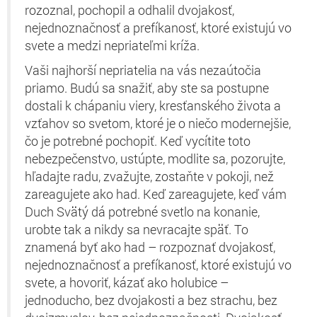
rozoznal, pochopil a odhalil dvojakosť,
nejednoznačnosť a prefíkanosť, ktoré existujú vo
svete a medzi nepriateľmi kríža.
Vaši najhorší nepriatelia na vás nezaútočia
priamo. Budú sa snažiť, aby ste sa postupne
dostali k chápaniu viery, kresťanského života a
vzťahov so svetom, ktoré je o niečo modernejšie,
čo je potrebné pochopiť. Keď vycítite toto
nebezpečenstvo, ustúpte, modlite sa, pozorujte,
hľadajte radu, zvažujte, zostaňte v pokoji, než
zareagujete ako had. Keď zareagujete, keď vám
Duch Svätý dá potrebné svetlo na konanie,
urobte tak a nikdy sa nevracajte späť. To
znamená byť ako had – rozpoznať dvojakosť,
nejednoznačnosť a prefíkanosť, ktoré existujú vo
svete, a hovoriť, kázať ako holubice –
jednoducho, bez dvojakosti a bez strachu, bez