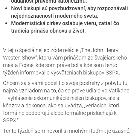
oddanosť pravému katolicizmu.
Noví biskupi sú povzbudzovaní, aby rozpoznávali
nejednoznačnosti moderného sveta.
Modernistická cirkev oslabuje vieru, zatiaľ čo
tradícia prináša obnovu a život.
V tejto špeciálnej epizóde relácie „The John Henry
Westen Show“, ktorú vám prinášam zo švajčiarskeho
mesta Écône, kde som práve bol a kde som tento
týždeň informoval o vysväteniach biskupov SSPX.
Chcem sa s vami podeliť o svoje postrehy z pobytu tu,
najmä vzhľadom na to, čo sa práve udialo vo Vatikáne
– vyhlásenie exkomunikácie nielen biskupov, ale aj
kňazov a dokonca, ako sa uvádza, „veriacich, ktorí
formálne podporujú alebo formálne prislúchajú k
SSPX.“
Tento týždeň som hovoril s mnohými ľuďmi; je úžasné,