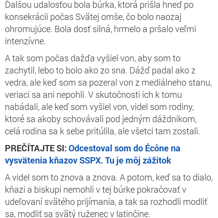
Ďalšou udalosťou bola búrka, ktorá prišla hneď po
konsekrácii počas Svätej omše, čo bolo naozaj
ohromujúce. Bola dosť silná, hrmelo a pršalo veľmi
intenzívne.
A tak som počas dažďa vyšiel von, aby som to
zachytil, lebo to bolo ako zo sna. Dážď padal ako z
vedra, ale keď som sa pozeral von z mediálneho stanu,
veriaci sa ani nepohli. V skutočnosti ich k tomu
nabádali, ale keď som vyšiel von, videl som rodiny,
ktoré sa akoby schovávali pod jedným dáždnikom,
celá rodina sa k sebe pritúlila, ale všetci tam zostali.
PREČÍTAJTE SI:
Odcestoval som do Écône na
vysvätenia kňazov SSPX. Tu je môj zážitok
A videl som to znova a znova. A potom, keď sa to dialo,
kňazi a biskupi nemohli v tej búrke pokračovať v
udeľovaní svätého prijímania, a tak sa rozhodli modliť
sa, modliť sa svätý ruženec v latinčine.