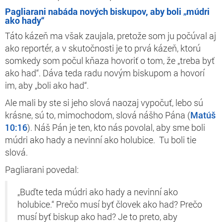
Pagliarani nabáda nových biskupov, aby boli „múdri
ako hady“
Táto kázeň ma však zaujala, pretože som ju počúval aj
ako reportér, a v skutočnosti je to prvá kázeň, ktorú
somkedy som počul kňaza hovoriť o tom, že „treba byť
ako had“. Dáva teda radu novým biskupom a hovorí
im, aby „boli ako had“.
Ale mali by ste si jeho slová naozaj vypočuť, lebo sú
krásne, sú to, mimochodom, slová nášho Pána (
Matúš
10:16
). Náš Pán je ten, kto nás povolal, aby sme boli
múdri ako hady a nevinní ako holubice. Tu boli tie
slová.
Pagliarani povedal:
„Buďte teda múdri ako hady a nevinní ako
holubice.“ Prečo musí byť človek ako had? Prečo
musí byť biskup ako had? Je to preto, aby