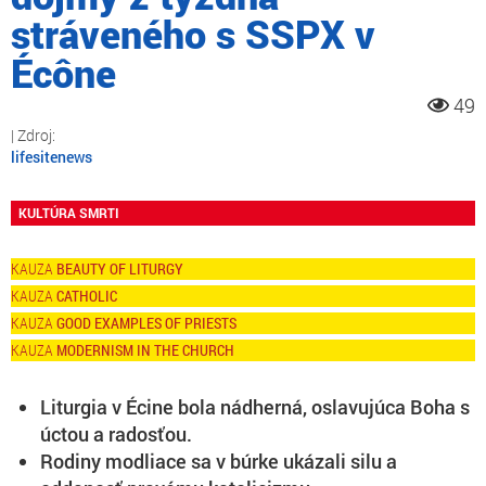
stráveného s SSPX v
Écône
49
lifesitenews
KULTÚRA SMRTI
BEAUTY OF LITURGY
CATHOLIC
GOOD EXAMPLES OF PRIESTS
MODERNISM IN THE CHURCH
Liturgia v Écine bola nádherná, oslavujúca Boha s
úctou a radosťou.
Rodiny modliace sa v búrke ukázali silu a