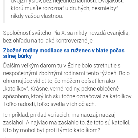
dvojzmyslov, bez nejednoznačnosti. Dvojakosť,
ktorú musíte rozoznať u druhých, nesmie byť
nikdy vašou vlastnou.
Spoločnosť svätého Pia X. sa nikdy nevzdá evanjelia,
bez ohľadu na to, aké kontroverzné je.
Zbožné rodiny modliace sa ruženec v blate počas
silnej búrky
Ďalším veľkým darom tu v Écine bolo stretnutie s
nespočetnými zbožnými rodinami tento týždeň. Bolo
ohromujúce vidieť to, čo môžem opísať len ako
„katolíkov“. Krásne, verné rodiny, pekne oblečené
spôsobom, ktorý ich skutočne označoval za katolíkov.
Toľko radosti, toľko svetla v ich očiach.
Ich príklad, príklad veriacich, ma naozaj, naozaj
zasiahol. A najviac ma zasiahlo to, že toto sú katolíci.
Kto by mohol byť proti týmto katolíkom?