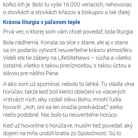
koľko ich je. Bolo tu vyše 16 000 veriacich, nehovoriac
o stovkách a stovkách kňazov a biskupov a tak ďalej.
Krásna liturgia v páľavom teple
Prvá vec, o ktorej som vám chcel povedať, bola liturgia.
Bola nádherná. Konala sa síce v stane, ale aj v stane
sa im podarilo vytvoriť neuveriteľne krásnu atmosféru.
Videli ste tie zábery na LifeSiteNews – rúcha a všetko
ostatné, všetko s takou precíznosťou, s takou úctou a
slávou pre nášho Pána.
A ako som už spomínal, nebolo to ľahké. Tu vládla vlna
horúčav, takže keď boli klerici oblečení vo viacerých
vrstvách rúch, aby vzdali slávu Bohu, mnohí ľudia
hovorili: „‚Ach, oni sa len snažia predvádzať,‘“ alebo
niečo podobné. Nie, bolo tu neuveriteľne horúco.
Keď už hovoríme o horúčave, musím tiež povedať, aký
dojem na mňa urobili bratia zo Spoločnosti. Sú to