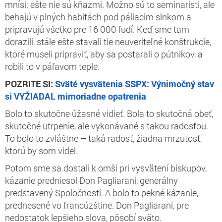
mnísi; ešte nie sú kňazmi. Možno sú to seminaristi, ale
behajú v plných habitách pod páliacim slnkom a
pripravujú všetko pre 16 000 ľudí. Keď sme tam
dorazili, stále ešte stavali tie neuveriteľné konštrukcie,
ktoré museli pripraviť, aby sa postarali o pútnikov, a
robili to v páľavom teple.
POZRITE SI:
Sväté vysvätenia SSPX: Výnimočný stav
si VYŽIADAL mimoriadne opatrenia
Bolo to skutočne úžasné vidieť. Bola to skutočná obeť,
skutočné utrpenie, ale vykonávané s takou radosťou.
To bolo to zvláštne – taká radosť, žiadna mrzutosť,
ktorú by som videl.
Potom sme sa dostali k omši pri vysvätení biskupov,
kázanie predniesol Don Pagliarani, generálny
predstavený Spoločnosti. A bolo to pekné kázanie,
prednesené vo francúzštine. Don Pagliarani, pre
nedostatok lepšieho slova, pôsobí sväto.