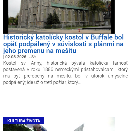
Historický katolícky kostol v Buffale bol
opäť podpálený v súvislosti s plánmi na
jeho premenu na mešitu
02.08.2026
USA
Kostol sv. Anny, historická bývalá katolícka farnosť
postavená v roku 1886 nemeckými prisťahovalcami, ktorý
má byť prerobený na mešitu, bol v utorok úmyselne
podpálený; ide už o tretí požiar, ktorý…
KULTÚRA ŽIVOTA