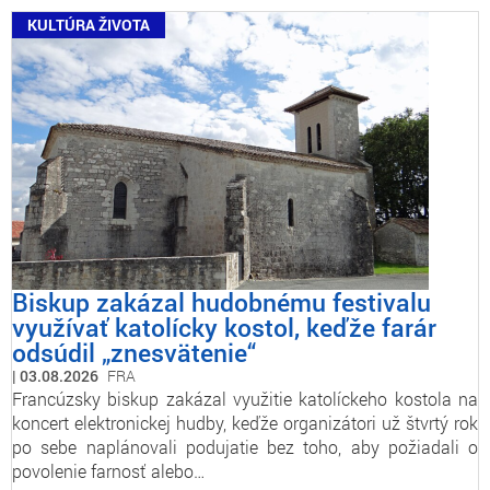
KULTÚRA ŽIVOTA
Biskup zakázal hudobnému festivalu
využívať katolícky kostol, keďže farár
odsúdil „znesvätenie“
03.08.2026
FRA
Francúzsky biskup zakázal využitie katolíckeho kostola na
koncert elektronickej hudby, keďže organizátori už štvrtý rok
po sebe naplánovali podujatie bez toho, aby požiadali o
povolenie farnosť alebo…