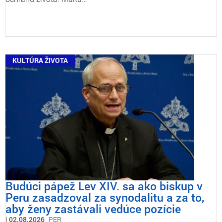
KULTÚRA ŽIVOTA
Budúci pápež Lev XIV. sa ako biskup v
Peru zasadzoval za synodalitu a za to,
aby ženy zastávali vedúce pozície
02.08.2026
PER