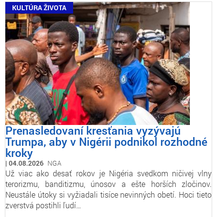
KULTÚRA ŽIVOTA
Prenasledovaní kresťania vyzývajú
Trumpa, aby v Nigérii podnikol rozhodné
kroky
04.08.2026
NGA
Už viac ako desať rokov je Nigéria svedkom ničivej vlny
terorizmu, banditizmu, únosov a ešte horších zločinov.
Neustále útoky si vyžiadali tisíce nevinných obetí. Hoci tieto
zverstvá postihli ľudí…