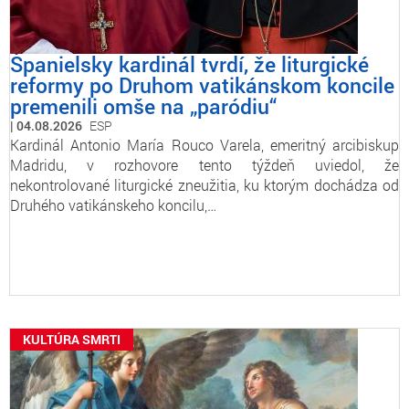
Španielsky kardinál tvrdí, že liturgické
reformy po Druhom vatikánskom koncile
premenili omše na „paródiu“
04.08.2026
ESP
Kardinál Antonio María Rouco Varela, emeritný arcibiskup
Madridu, v rozhovore tento týždeň uviedol, že
nekontrolované liturgické zneužitia, ku ktorým dochádza od
Druhého vatikánskeho koncilu,…
KULTÚRA SMRTI