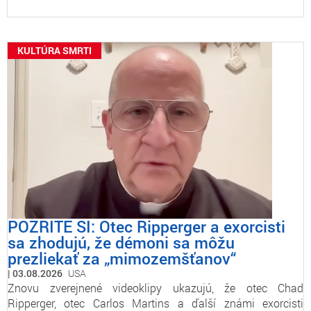
KULTÚRA SMRTI
POZRITE SI: Otec Ripperger a exorcisti
sa zhodujú, že démoni sa môžu
prezliekať za „mimozemšťanov“
03.08.2026
USA
Znovu zverejnené videoklipy ukazujú, že otec Chad
Ripperger, otec Carlos Martins a ďalší známi exorcisti