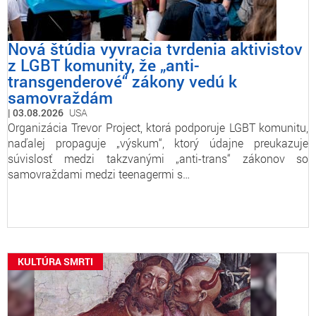
Nová štúdia vyvracia tvrdenia aktivistov
z LGBT komunity, že „anti-
transgenderové“ zákony vedú k
samovraždám
03.08.2026
USA
Organizácia Trevor Project, ktorá podporuje LGBT komunitu,
naďalej propaguje „výskum“, ktorý údajne preukazuje
súvislosť medzi takzvanými „anti-trans“ zákonov so
samovraždami medzi teenagermi s…
KULTÚRA SMRTI