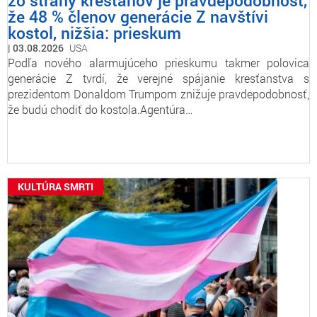
zo strany kresťanov je pravdepodobnosť,
že 48 % členov generácie Z navštívi
kostol, nižšia: prieskum
03.08.2026
USA
Podľa nového alarmujúceho prieskumu takmer polovica
generácie Z tvrdí, že verejné spájanie kresťanstva s
prezidentom Donaldom Trumpom znižuje pravdepodobnosť,
že budú chodiť do kostola.Agentúra…
KULTÚRA SMRTI