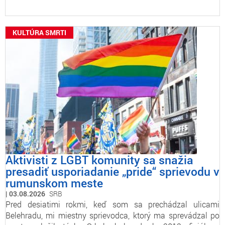
KULTÚRA SMRTI
Aktivisti z LGBT komunity sa snažia
presadiť usporiadanie „pride“ sprievodu v
rumunskom meste
03.08.2026
SRB
Pred desiatimi rokmi, keď som sa prechádzal ulicami
Belehradu, mi miestny sprievodca, ktorý ma sprevádzal po