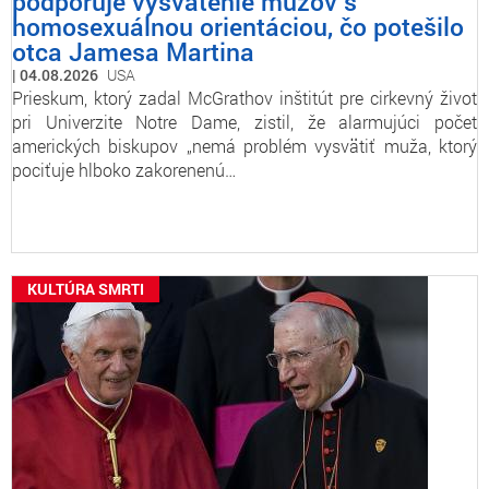
podporuje vysvätenie mužov s
homosexuálnou orientáciou, čo potešilo
otca Jamesa Martina
04.08.2026
USA
Prieskum, ktorý zadal McGrathov inštitút pre cirkevný život
pri Univerzite Notre Dame, zistil, že alarmujúci počet
amerických biskupov „nemá problém vysvätiť muža, ktorý
pociťuje hlboko zakorenenú…
KULTÚRA SMRTI