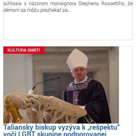
súhlasia s názorom monsignora Stephena Rossettiho, že
démoni sa môžu prezliekať za…
KULTÚRA SMRTI
Taliansky biskup vyzýva k „rešpektu“
voči LGBT skupine podporovanej