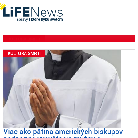
Márie a podpálili oltár v
Medžugorje niekoľko dní
pred festivalom mládeže
KULTÚRA SMRTI
KULTÚRA SMRTI
Viac ako pätina amerických biskupov