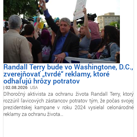
Randall Terry bude vo Washingtone, D.C.,
zverejňovať „tvrdé“ reklamy, ktoré
odhaľujú hrôzy potratov
02.08.2026
USA
Dlhoročný aktivista za ochranu života Randall Terry, ktorý
rozzúril ľavicových zástancov potratov tým, že počas svojej
prezidentskej kampane v roku 2024 vysielal celonárodné
reklamy za ochranu života…