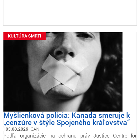
KULTÚRA SMRTI
Myšlienková polícia: Kanada smeruje k
„cenzúre v štýle Spojeného kráľovstva“
03.08.2026
CAN
Podľa organizácie na ochranu práv Justice Centre for