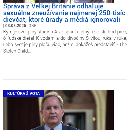
Správa z Veľkej Británie odhaľuje
sexuálne zneužívanie najmenej 250-tisíc
dievčat, ktoré úrady a médiá ignorovali
03.08.2026
GBR
Kým je svet plný starostí A vo spánku plný úzkosti. Poď preč,
ó ľudské dieťa! K vodám a do divočiny S vílou, ruka v ruke,
Lebo svet je plný plaču viac, než si dokážeš predstaviť.~The
Stolen Child,…
KULTÚRA ŽIVOTA