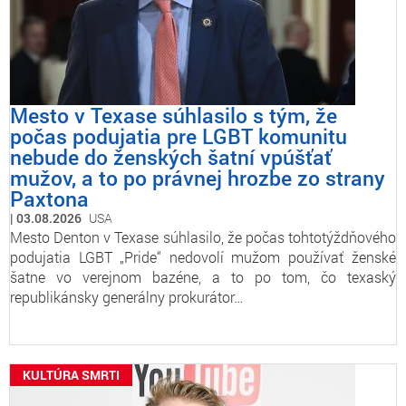
Mesto v Texase súhlasilo s tým, že
počas podujatia pre LGBT komunitu
nebude do ženských šatní vpúšťať
mužov, a to po právnej hrozbe zo strany
Paxtona
03.08.2026
USA
Mesto Denton v Texase súhlasilo, že počas tohtotýždňového
podujatia LGBT „Pride“ nedovolí mužom používať ženské
šatne vo verejnom bazéne, a to po tom, čo texaský
republikánsky generálny prokurátor…
KULTÚRA SMRTI