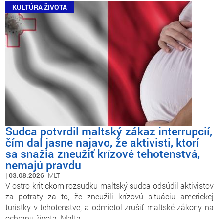
KULTÚRA ŽIVOTA
Sudca potvrdil maltský zákaz interrupcií,
čím dal jasne najavo, že aktivisti, ktorí
sa snažia zneužiť krízové tehotenstvá,
nemajú pravdu
03.08.2026
MLT
V ostro kritickom rozsudku maltský sudca odsúdil aktivistov
za potraty za to, že zneužili krízovú situáciu americkej
turistky v tehotenstve, a odmietol zrušiť maltské zákony na
ochranu života. Malta…