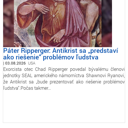
Páter Ripperger: Antikrist sa „predstaví
ako riešenie“ problémov ľudstva
03.08.2026
USA
Exorcista otec Chad Ripperger povedal bývalému členovi
jednotky SEAL amerického námorníctva Shawnovi Ryanovi,
že Antikrist sa „bude prezentovať ako riešenie problémov
ľudstva“.Počas takmer…