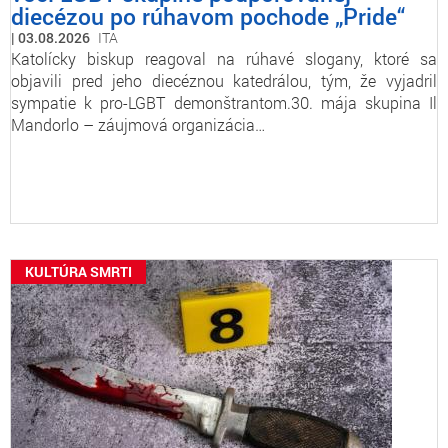
diecézou po rúhavom pochode „Pride“
03.08.2026
ITA
Katolícky biskup reagoval na rúhavé slogany, ktoré sa
objavili pred jeho diecéznou katedrálou, tým, že vyjadril
sympatie k pro-LGBT demonštrantom.30. mája skupina Il
Mandorlo – záujmová organizácia…
KULTÚRA SMRTI