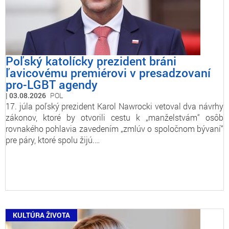
Poľský katolícky prezident bráni
ľavicovému premiérovi v presadzovaní
pro-LGBT agendy
03.08.2026
POL
17. júla poľský prezident Karol Nawrocki vetoval dva návrhy
zákonov, ktoré by otvorili cestu k „manželstvám“ osôb
rovnakého pohlavia zavedením „zmlúv o spoločnom bývaní“
pre páry, ktoré spolu žijú.…
KULTÚRA ŽIVOTA