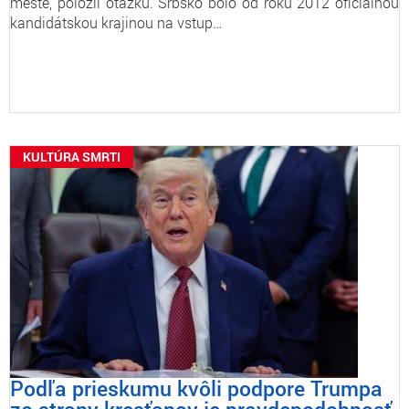
meste, položil otázku. Srbsko bolo od roku 2012 oficiálnou
kandidátskou krajinou na vstup…
KULTÚRA SMRTI
Podľa prieskumu kvôli podpore Trumpa