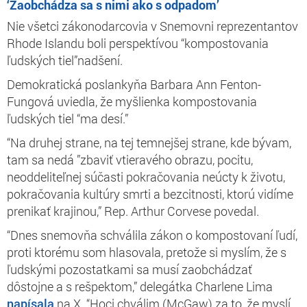
‘Zaobchádza sa s nimi ako s odpadom’
Nie všetci zákonodarcovia v Snemovni reprezentantov
Rhode Islandu boli perspektívou “kompostovania
ľudských tiel”nadšení.
Demokratická poslankyňa Barbara Ann Fenton-
Fungová uviedla, že myšlienka kompostovania
ľudských tiel “ma desí.”
“Na druhej strane, na tej temnejšej strane, kde bývam,
tam sa nedá ”zbaviť vtieravého obrazu, pocitu,
neoddeliteľnej súčasti pokračovania neúcty k životu,
pokračovania kultúry smrti a bezcitnosti, ktorú vidíme
prenikať krajinou,” Rep. Arthur Corvese povedal.
“Dnes snemovňa schválila zákon o kompostovaní ľudí,
proti ktorému som hlasovala, pretože si myslím, že s
ľudskými pozostatkami sa musí zaobchádzať
dôstojne a s rešpektom,” delegátka Charlene Lima
napísala
na X. “Hoci chválim (McGaw) za to, že myslí