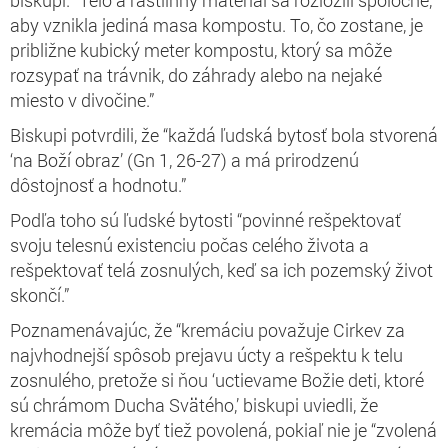
aby vznikla jediná masa kompostu. To, čo zostane, je
približne kubický meter kompostu, ktorý sa môže
rozsypať na trávnik, do záhrady alebo na nejaké
miesto v divočine.”
Biskupi potvrdili, že “každá ľudská bytosť bola stvorená
‘na Boží obraz’ (Gn 1, 26-27) a má prirodzenú
dôstojnosť a hodnotu.”
Podľa toho sú ľudské bytosti “povinné rešpektovať
svoju telesnú existenciu počas celého života a
rešpektovať telá zosnulých, keď sa ich pozemský život
skončí.”
Poznamenávajúc, že “kremáciu považuje Cirkev za
najvhodnejší spôsob prejavu úcty a rešpektu k telu
zosnulého, pretože si ňou ‘uctievame Božie deti, ktoré
sú chrámom Ducha Svätého,’ biskupi uviedli, že
kremácia môže byť tiež povolená, pokiaľ nie je “zvolená