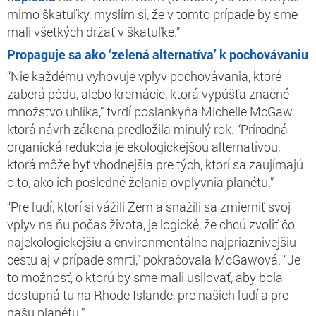
mimo škatuľky, myslím si, že v tomto prípade by sme
mali všetkých držať v škatuľke.”
Propaguje sa ako ‘zelená alternatíva’ k pochovávaniu
“Nie každému vyhovuje vplyv pochovávania, ktoré
zaberá pôdu, alebo kremácie, ktorá vypúšťa značné
množstvo uhlíka,” tvrdí poslankyňa Michelle McGaw,
ktorá návrh zákona predložila minulý rok. “Prírodná
organická redukcia je ekologickejšou alternatívou,
ktorá môže byť vhodnejšia pre tých, ktorí sa zaujímajú
o to, ako ich posledné želania ovplyvnia planétu.”
“Pre ľudí, ktorí si vážili Zem a snažili sa zmierniť svoj
vplyv na ňu počas života, je logické, že chcú zvoliť čo
najekologickejšiu a environmentálne najpriaznivejšiu
cestu aj v prípade smrti,” pokračovala McGawová. “Je
to možnosť, o ktorú by sme mali usilovať, aby bola
dostupná tu na Rhode Islande, pre našich ľudí a pre
našu planétu.”