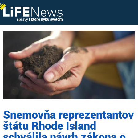
Snemovňa reprezentantov
štátu Rhode Island
schválila návrh zákona o