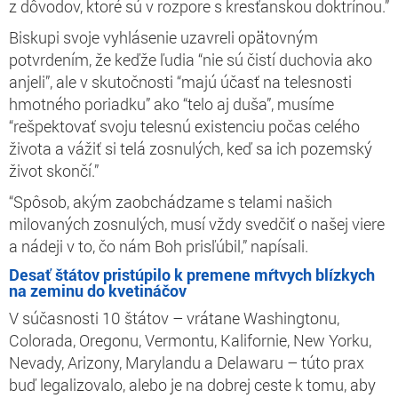
z dôvodov, ktoré sú v rozpore s kresťanskou doktrínou.”
Biskupi svoje vyhlásenie uzavreli opätovným
potvrdením, že keďže ľudia “nie sú čistí duchovia ako
anjeli”, ale v skutočnosti “majú účasť na telesnosti
hmotného poriadku” ako “telo aj duša”, musíme
“rešpektovať svoju telesnú existenciu počas celého
života a vážiť si telá zosnulých, keď sa ich pozemský
život skončí.”
“Spôsob, akým zaobchádzame s telami našich
milovaných zosnulých, musí vždy svedčiť o našej viere
a nádeji v to, čo nám Boh prisľúbil,” napísali.
Desať štátov pristúpilo k premene mŕtvych blízkych
na zeminu do kvetináčov
V súčasnosti 10 štátov – vrátane Washingtonu,
Colorada, Oregonu, Vermontu, Kalifornie, New Yorku,
Nevady, Arizony, Marylandu a Delawaru – túto prax
buď legalizovalo, alebo je na dobrej ceste k tomu, aby