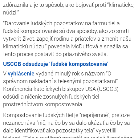
zdôraznila a je to spôsob, ako bojovať proti “klimatickej
núdzi.”
“Darovanie ľudských pozostatkov na farmu tiel a
ľudské kompostovanie sú dva spôsoby, ako zo smrti
vytvoriť život, zapojiť rodinu a priateľov a zmeniť našu
klimatickú núdzu,” povedala McDuffová a snažila sa
tento proces postaviť do priaznivého svetla.
USCCB odsudzuje ‘ľudské kompostovanie’
V
vyhlásenie
vydané minulý rok s názvom “O
správnom nakladaní s telesnými pozostatkami”
Konferencia katolíckych biskupov USA (USCCB)
odsúdila ničenie zosnulých ľudských tiel
prostredníctvom kompostovania.
Kompostovanie ľudských tiel je “nepríjemné”, pretože
nezanecháva “nič, na čo by sa dalo ukázať a čo by sa
dalo identifikovať ako pozostatky tela” vysvetlili
biskupi. “Telo a rastlinný materiál sa rozložili spoločne,