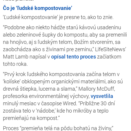
Čo je ‘ľudské kompostovanie’
‘Ľudské kompostovanie’ je presne to, ako to znie.
“Podobne ako niekto hádže starú kávovú usadeninu
alebo zeleninové šupky do kompostu, aby sa premenili
na hnojivo, aj s ľudským telom, Božím stvorením, sa
zaobchádza ako s živinami pre zeminu,” LifeSiteNews’
Matt Lamb napísal v
opísal tento proces
začiatkom
tohto roka.
“Prvý krok ľudského kompostovania začína telom v
‘kolíske’ obklopeným organickými materiálmi, ako sú
drevná štiepka, lucerna a slama,” Mallory McDuff,
profesorka environmentálnej výchovy,
vysvetlila
minulý mesiac v časopise Wired. “Približne 30 dní
zostáva telo v ‘nádobe,’ kde ho mikróby a teplo
premieňajú na kompost.”
Proces “premieňa telá na pôdu bohatú na živiny,”