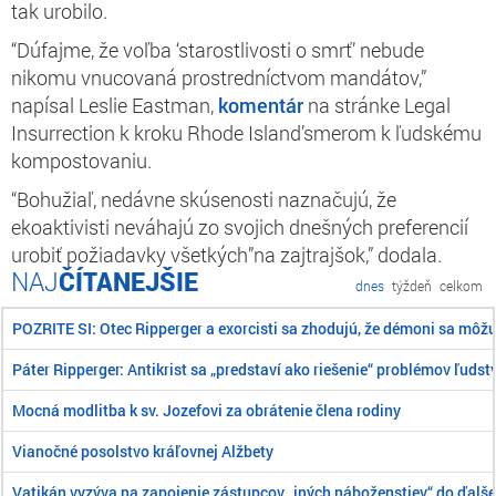
tak urobilo.
“Dúfajme, že voľba ‘starostlivosti o smrť’ nebude
nikomu vnucovaná prostredníctvom mandátov,”
napísal Leslie Eastman,
komentár
na stránke Legal
Insurrection k kroku Rhode Island’smerom k ľudskému
kompostovaniu.
“Bohužiaľ, nedávne skúsenosti naznačujú, že
ekoaktivisti neváhajú zo svojich dnešných preferencií
urobiť požiadavky všetkých”na zajtrajšok,” dodala.
ČÍTANEJŠIE
dnes
týždeň
celkom
POZRITE SI: Otec Ripperger a exorcisti sa zhodujú, že démoni sa môž
Páter Ripperger: Antikrist sa „predstaví ako riešenie“ problémov ľudst
Mocná modlitba k sv. Jozefovi za obrátenie člena rodiny
Vianočné posolstvo kráľovnej Alžbety
Vatikán vyzýva na zapojenie zástupcov „iných náboženstiev“ do ďalše