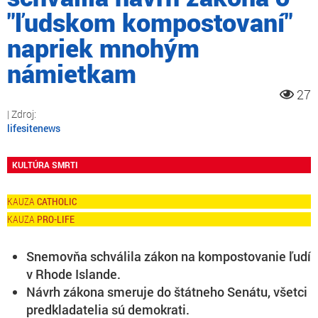
"ľudskom kompostovaní"
napriek mnohým
námietkam
27
lifesitenews
KULTÚRA SMRTI
CATHOLIC
PRO-LIFE
Snemovňa schválila zákon na kompostovanie ľudí
v Rhode Islande.
Návrh zákona smeruje do štátneho Senátu, všetci
predkladatelia sú demokrati.