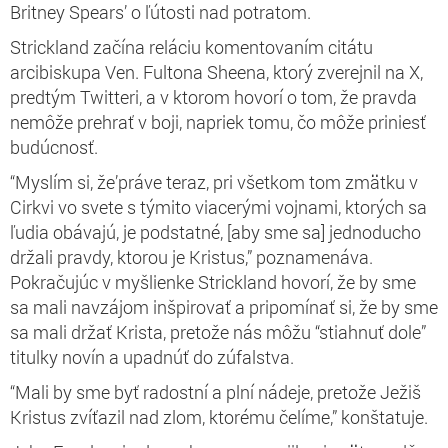
Britney Spears’ o ľútosti nad potratom.
Strickland začína reláciu komentovaním citátu
arcibiskupa Ven. Fultona Sheena, ktorý zverejnil na X,
predtým Twitteri, a v ktorom hovorí o tom, že pravda
nemôže prehrať v boji, napriek tomu, čo môže priniesť
budúcnosť.
“Myslím si, že’práve teraz, pri všetkom tom zmätku v
Cirkvi vo svete s týmito viacerými vojnami, ktorých sa
ľudia obávajú, je podstatné, [aby sme sa] jednoducho
držali pravdy, ktorou je Kristus,” poznamenáva.
Pokračujúc v myšlienke Strickland hovorí, že by sme
sa mali navzájom inšpirovať a pripomínať si, že by sme
sa mali držať Krista, pretože nás môžu “stiahnuť dole”
titulky novín a upadnúť do zúfalstva.
“Mali by sme byť radostní a plní nádeje, pretože Ježiš
Kristus zvíťazil nad zlom, ktorému čelíme,” konštatuje.