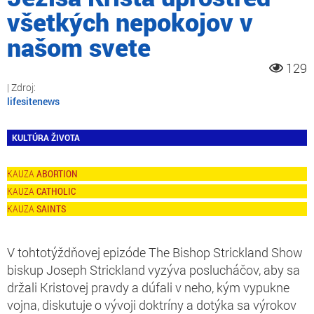
všetkých nepokojov v
našom svete
129
lifesitenews
KULTÚRA ŽIVOTA
ABORTION
CATHOLIC
SAINTS
V tohtotýždňovej epizóde The Bishop Strickland Show
biskup Joseph Strickland vyzýva poslucháčov, aby sa
držali Kristovej pravdy a dúfali v neho, kým vypukne
vojna, diskutuje o vývoji doktríny a dotýka sa výrokov