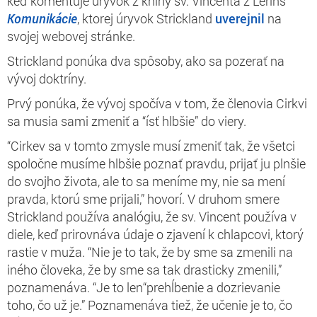
keď komentuje úryvok z knihy sv. Vincenta z Lerins’
Komunikácie
, ktorej úryvok Strickland
uverejnil
na
svojej webovej stránke.
Strickland ponúka dva spôsoby, ako sa pozerať na
vývoj doktríny.
Prvý ponúka, že vývoj spočíva v tom, že členovia Cirkvi
sa musia sami zmeniť a “ísť hlbšie” do viery.
“Cirkev sa v tomto zmysle musí zmeniť tak, že všetci
spoločne musíme hlbšie poznať pravdu, prijať ju plnšie
do svojho života, ale to sa meníme my, nie sa mení
pravda, ktorú sme prijali,” hovorí. V druhom smere
Strickland používa analógiu, že sv. Vincent používa v
diele, keď prirovnáva údaje o zjavení k chlapcovi, ktorý
rastie v muža. “Nie je to tak, že by sme sa zmenili na
iného človeka, že by sme sa tak drasticky zmenili,”
poznamenáva. “Je to len“prehĺbenie a dozrievanie
toho, čo už je.” Poznamenáva tiež, že učenie je to, čo