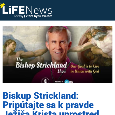
Biskup Strickland:
Pripútajte sa k pravde
Ježiša Krista uprostred