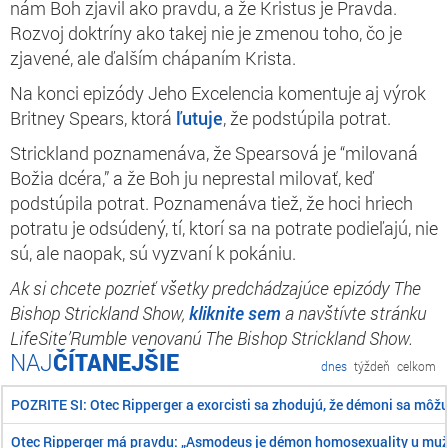
nám Boh zjavil ako pravdu, a že Kristus je Pravda.
Rozvoj doktríny ako takej nie je zmenou toho, čo je
zjavené, ale ďalším chápaním Krista.
Na konci epizódy Jeho Excelencia komentuje aj výrok
Britney Spears, ktorá
ľutuje
, že podstúpila potrat.
Strickland poznamenáva, že Spearsová je “milovaná
Božia dcéra,” a že Boh ju neprestal milovať, keď
podstúpila potrat. Poznamenáva tiež, že hoci hriech
potratu je odsúdený, tí, ktorí sa na potrate podieľajú, nie
sú, ale naopak, sú vyzvaní k pokániu.
Ak si chcete pozrieť všetky predchádzajúce epizódy
The
Bishop Strickland Show
,
kliknite sem
a navštívte stránku
LifeSite’Rumble venovanú The Bishop Strickland Show.
ČÍTANEJŠIE
dnes
týždeň
celkom
POZRITE SI: Otec Ripperger a exorcisti sa zhodujú, že démoni sa môž
Otec Ripperger má pravdu: „Asmodeus je démon homosexuality u mu