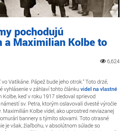
imy pochodujú
a Maximilian Kolbe to
6,624
 vo Vatikáne. Pápež bude jeho otrok.” Toto drzé,
é vyhlásenie v záhlaví tohto článku
videl na vlastné
 Kolbe, keď v roku 1917 sledoval sprievod
ámestí sv. Petra, ktorým oslavovali dvesté výročie
. Maximilián Kolbe videl, ako uprostred neviazanej
omurári bannery s týmito slovami. Toto otrasné
ie je však, žiaľbohu, v absolútnom súlade so