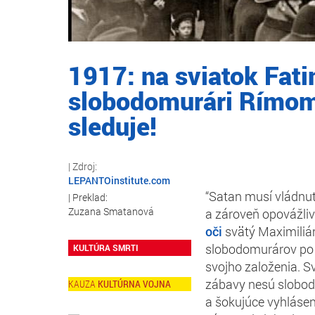
1917: na sviatok Fat
slobodomurári Rímom 
sleduje!
LEPANTOinstitute.com
“Satan musí vládnuť
Zuzana Smatanová
a zároveň opovážliv
oči
svätý Maximilián
slobodomurárov po n
KULTÚRA SMRTI
svojho založenia. Sv
zábavy nesú slobod
KULTÚRNA VOJNA
a šokujúce vyhlásen