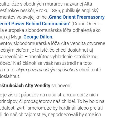
li z lóže slobodných murárov, nazvanej Alta
sť rokov neskôr, v roku 1885, publikuje anglický
mentov vo svojej knihe „
Grand Orient Freemasonry
Secret Power Behind Communism
“ (Grand Orient -
čšia európska slobodomurárska lóža odhalená ako
u) aj Msgr.
George Dillon
.
entov slobodomurárska lóža Alta Vendita otvorene
onečným cieľom je to isté, čo chcel dosiahnuť aj
ka revolúcia – absolútne vyhladenie katolicizmu,
vôbec.“ Náš článok sa však nesústredí na toto
ä na to,
akým pozoruhodným spôsobom
chcú tento
dosiahnuť.
štrukciách Alty Vendity
sa hovorí:
je získať pápežov na našu stranu, urobiť z nich
rincípov, či propagátorov našich ideí. To by bolo na
udalosti zvrtli smerom, že by kardináli alebo preláti
li do našich tajomstiev, nepodnecovali by sme ich