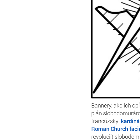
Bannery, ako ich op
plán slobodomurárov 
francúzsky
kardiná
Roman Church facin
revolúcii) slobodom