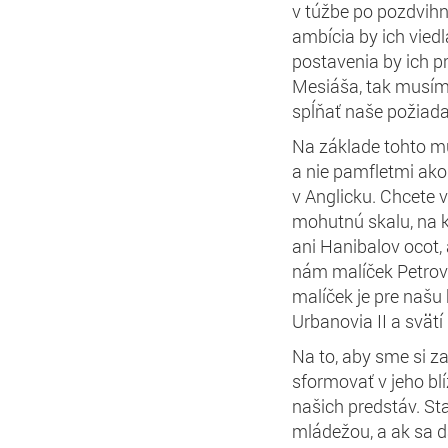
v túžbe po pozdvihnu
ambícia by ich vied
postavenia by ich pr
Mesiáša, tak musíme
spĺňať naše požiada
Na základe tohto mu
a nie pamfletmi ako
v Anglicku. Chcete v
mohutnú skalu, na k
ani Hanibalov ocot,
nám malíček Petrov
malíček je pre našu
Urbanovia II a svät
Na to, aby sme si za
sformovať v jeho bl
našich predstáv. Sta
mládežou, a ak sa dá