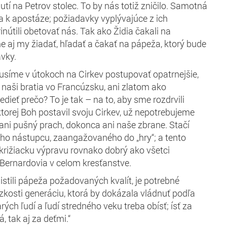
tí na Petrov stolec. To by nás totiž zničilo. Samotná
la k apostáze; požiadavky vyplývajúce z ich
inútili obetovať nás. Tak ako Židia čakali na
 aj my žiadať, hľadať a čakať na pápeža, ktorý bude
vky.
síme v útokoch na Cirkev postupovať opatrnejšie,
 naši bratia vo Francúzsku, ani zlatom ako
edieť prečo? To je tak – na to, aby sme rozdrvili
torej Boh postavil svoju Cirkev, už nepotrebujeme
 ani pušný prach, dokonca ani naše zbrane. Stačí
ho nástupcu, zaangažovaného do „hry“; a tento
 križiacku výpravu rovnako dobrý ako všetci
í Bernardovia v celom kresťanstve.
istili pápeža požadovaných kvalít, je potrebné
ízkosti generáciu, ktorá by dokázala vládnuť podľa
rých ľudí a ľudí stredného veku treba obísť; ísť za
, tak aj za deťmi.“