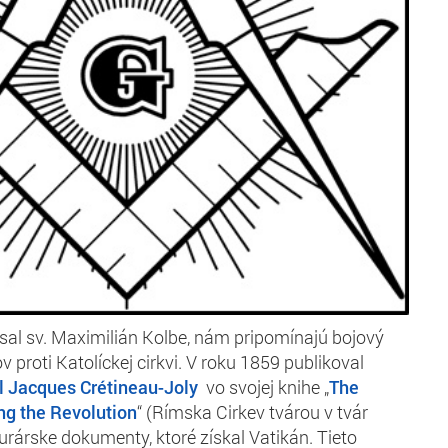
ísal sv. Maximilián Kolbe, nám pripomínajú bojový
proti Katolíckej cirkvi. V roku 1859 publikoval
l Jacques Crétineau-Joly
vo svojej knihe „
The
g the Revolution
“ (Rímska Cirkev tvárou v tvár
urárske dokumenty, ktoré získal Vatikán. Tieto