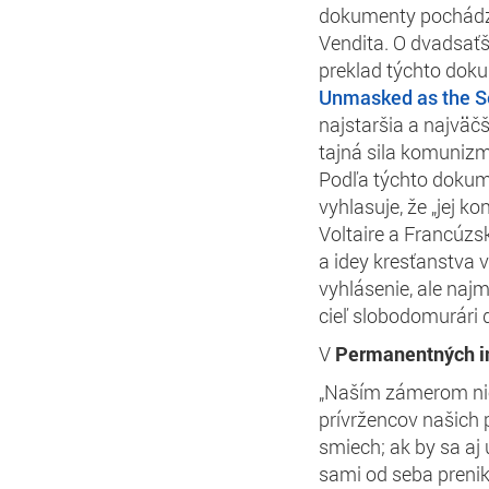
dokumenty pochádza
Vendita. O dvadsaťše
preklad týchto doku
Unmasked as the 
najstaršia a najvä
tajná sila komunizm
Podľa týchto dokum
vyhlasuje, že „jej k
Voltaire a Francúzs
a idey kresťanstva 
vyhlásenie, ale najm
cieľ slobodomurári 
V
Permanentných in
„Naším zámerom nie 
prívržencov našich p
smiech; ak by sa aj 
sami od seba prenik