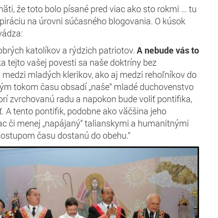
i, že toto bolo písané pred viac ako sto rokmi ... tu
piráciu na úrovni súčasného blogovania. O kúsok
uvádza:
obrých katolíkov a rýdzich patriotov.
A nebude vás to
a tejto vašej povesti sa naše doktríny bez
medzi mladých klerikov, ako aj medzi rehoľníkov do
eným tokom času obsadí „naše“ mladé duchovenstvo
orí zvrchovanú radu a napokon bude voliť pontifika,
. A tento pontifik, podobne ako väčšina jeho
ac či menej „napájaný“ talianskymi a humanitnými
 postupom času dostanú do obehu.“