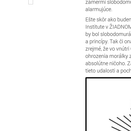
zámermi slobodomur
alarmujúce.
Ešte skôr ako bude
Institute v ŽIADNO
by bol slobodomurár
a princípy. Tak či o
zrejmé, že vo vnútr
ohrozenia morálky zo
absolútne ničoho. Z
tieto udalosti a poc