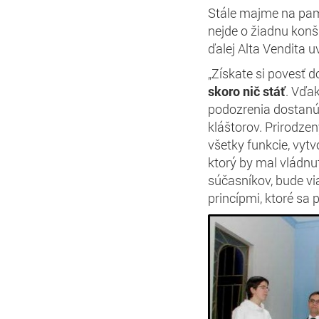
Stále majme na pamät
nejde o žiadnu konš
ďalej Alta Vendita 
„Získate si povesť d
skoro nič stáť
. Vďak
podozrenia dostanú 
kláštorov. Prirodz
všetky funkcie, vytv
ktorý by mal vládnuť
súčasníkov, bude vi
princípmi, ktoré sa