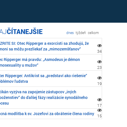
ČÍTANEJŠIE
dnes
týždeň
celkom
RITE SI: Otec Ripperger a exorcisti sa zhodujú, že
moni sa môžu prezliekať za „mimozemšťanov“
34
ec Ripperger má pravdu: „Asmodeus je démon
mosexuality u mužov“
23
er Ripperger: Antikrist sa „predstaví ako riešenie“
oblémov ľudstva
19
tikán vyzýva na zapojenie zástupcov „iných
boženstiev“ do ďalšej fázy realizácie synodálneho
ocesu
17
cná modlitba k sv. Jozefovi za obrátenie člena rodiny
15