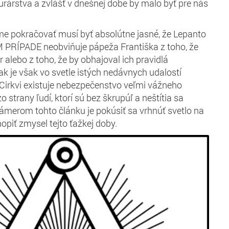
árstva a zvlášť v dnešnej dobe by malo byť pre nás
me pokračovať musí byť absolútne jasné, že Lepanto
M PRÍPADE neobviňuje pápeža Františka z toho, že
 alebo z toho, že by obhajoval ich pravidlá
nak je však vo svetle istých nedávnych udalostí
i Cirkvi existuje nebezpečenstvo veľmi vážneho
 strany ľudí, ktorí sú bez škrupúľ a neštítia sa
ámerom tohto článku je pokúsiť sa vrhnúť svetlo na
hopiť zmysel tejto ťažkej doby.