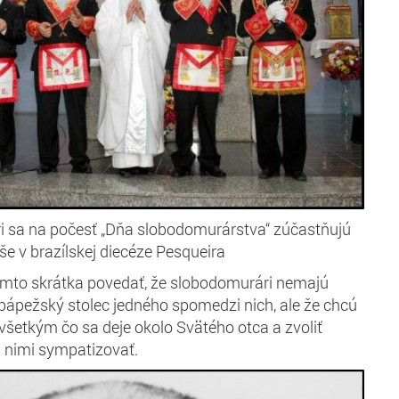
i sa na počesť „Dňa slobodomurárstva“ zúčastňujú
še v brazílskej diecéze Pesqueira
ýmto skrátka povedať, že slobodomurári nemajú
pápežský stolec jedného spomedzi nich, ale že chcú
 všetkým čo sa deje okolo Svätého otca a zvoliť
s nimi sympatizovať.