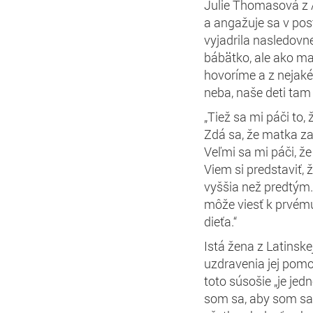
Julie Thomasová z 
a angažuje sa v po
vyjadrila nasledovne
bábätko, ale ako ma
hovoríme a z nejaké
neba, naše deti tam 
„Tiež sa mi páči to, 
Zdá sa, že matka zaž
Veľmi sa mi páči, že
Viem si predstaviť, 
vyššia než predtým. 
môže viesť k prvému
dieťa.“
Istá žena z Latinske
uzdravenia jej pomo
toto súsošie „je je
som sa, aby som sa n