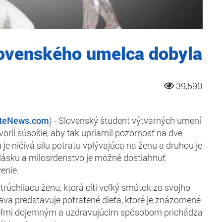
lovenského umelca dobyla
39,590
iteNews.com
) - Slovenský študent výtvarných umení
oril súsošie, aby tak upriamil pozornosť na dve
je ničivá silu potratu vplývajúca na ženu a druhou je
u lásku a milosrdenstvo je možné dostiahnuť
enie.
trúchliacu ženu, ktorá cíti veľký smútok zo svojho
ava predstavuje potratené dieťa, ktoré je znázornené
veľmi dojemným a uzdravujúcim spôsobom prichádza