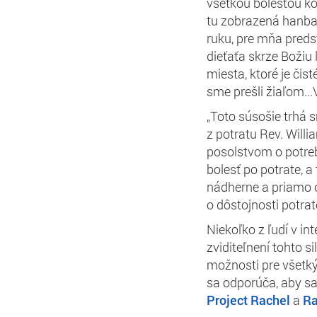
všetkou bolesťou ko
tu zobrazená hanba..
ruku, pre mňa preds
dieťaťa skrze Božiu
miesta, ktoré je čis
sme prešli žiaľom..
„Toto súsošie trhá 
z potratu Rev. Will
posolstvom o potreb
bolesť po potrate, 
nádherne a priamo 
o dôstojnosti potrat
Niekoľko z ľudí v in
zviditeľnení tohto 
možnosti pre všetkýc
sa odporúča, aby sa
Project Rachel
a
Ra