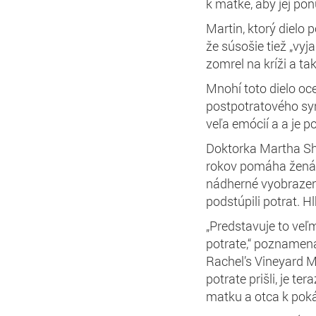
k matke, aby jej po
Martin, ktorý diel
že súsošie tiež „vyj
zomrel na kríži a ta
Mnohí toto dielo oc
postpotratového sy
veľa emócií a a je
Doktorka Martha Shu
rokov pomáha ženám 
nádherné vyobrazeni
podstúpili potrat. Hl
„Predstavuje to veľ
potrate,“ poznamena
Rachel’s Vineyard Min
potrate prišli, je t
matku a otca k pokán