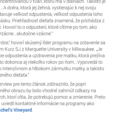
ncentrovanou v tvári, ktorú má v dlaniach. Takisto je
.A dcéra, ktorá jej žehná, vystierajúc k nej svoju
tavuje veľkosť odpustenia, veľkosť odpustenia toho
 lásku. Priehľadnosť dieťaťa znamená, že prichádza z
té. Hovorí to o odpustení, ktoré cítime po tom, ako
.Vzácne...skutočne vzácne.“
srdce,“ hovorí skúsený líder programu na zotavenie sa
iam Kurz SJ z Marquette University v Milwaukee. „Je
e odpustenia a uzdravenia pre matku, ktorá prežíva
a to dokonca aj niekoľko rokov po ňom...Vypovedá to
o intenzívnom a hlbokom zármutku matky, a takisto
eného dieťaťa.“
terview pre tento článok zdôraznilo, že popri
silného obrazu by bolo vhodné zahrnúť odkazy na
h, ktorí cítia, že potrebujú pomoc a zmierenie. Preto
 uviedli kontaktné informácie na programy ako
chel’s Vineyard
.