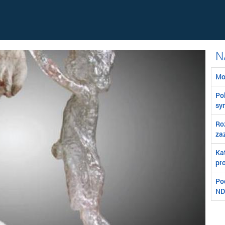
Mo
Poľ
syn
Ro
za
Ka
pro
Po
ND