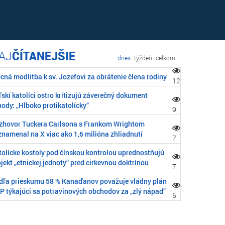
ČÍTANEJŠIE
dnes
týždeň
celkom
cná modlitba k sv. Jozefovi za obrátenie člena rodiny
12
skí katolíci ostro kritizujú záverečný dokument
ody: „Hlboko protikatolícky“
9
zhovor Tuckera Carlsona s Frankom Wrightom
znamenal na X viac ako 1,6 milióna zhliadnutí
7
tolícke kostoly pod čínskou kontrolou uprednostňujú
jekt „etnickej jednoty“ pred cirkevnou doktrínou
7
dľa prieskumu 58 % Kanaďanov považuje vládny plán
P týkajúci sa potravinových obchodov za „zlý nápad“
5