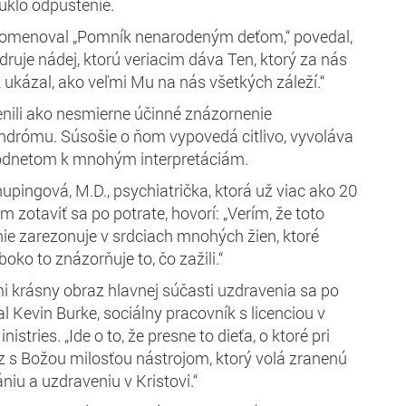
núklo odpustenie.
o pomenoval „Pomník nenarodeným deťom,“ povedal,
adruje nádej, ktorú veriacim dáva Ten, ktorý za nás
k ukázal, ako veľmi Mu na nás všetkých záleží.“
enili ako nesmierne účinné znázornenie
ndrómu. Súsošie o ňom vypovedá citlivo, vyvoláva
 podnetom k mnohým interpretáciám.
pingová, M.D., psychiatrička, ktorá už viac ako 20
zotaviť sa po potrate, hovorí: „Verím, že toto
e zarezonuje v srdciach mnohých žien, ktoré
boko to znázorňuje to, čo zažili.“
mi krásny obraz hlavnej súčasti uzdravenia sa po
l Kevin Burke, sociálny pracovník s licenciou v
istries. „Ide o to, že presne to dieťa, o ktoré pri
eraz s Božou milosťou nástrojom, ktorý volá zranenú
iu a uzdraveniu v Kristovi.“