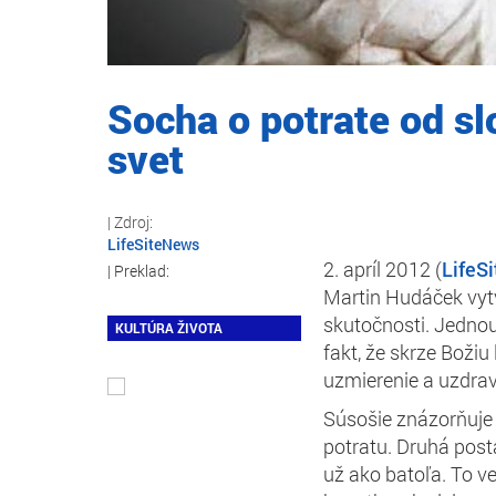
Socha o potrate od s
svet
LifeSiteNews
2. apríl 2012 (
LifeS
Martin Hudáček vytv
skutočnosti. Jednou 
KULTÚRA ŽIVOTA
fakt, že skrze Boži
uzmierenie a uzdrav
Súsošie znázorňuje 
potratu. Druhá post
už ako batoľa. To 