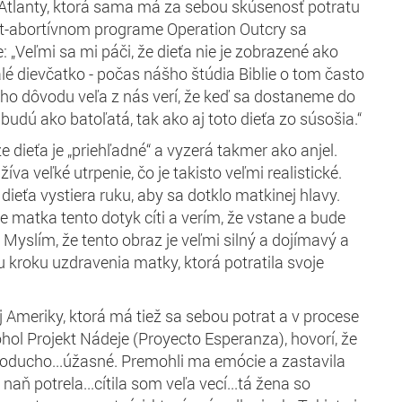
Atlanty, ktorá sama má za sebou skúsenosť potratu
st-abortívnom programe Operation Outcry sa
: „Veľmi sa mi páči, že dieťa nie je zobrazené ako
lé dievčatko - počas nášho štúdia Biblie o tom často
ho dôvodu veľa z nás verí, že keď sa dostaneme do
budú ako batoľatá, tak ako aj toto dieťa zo súsošia.“
že dieťa je „priehľadné“ a vyzerá takmer ako anjel.
íva veľké utrpenie, čo je takisto veľmi realistické.
 dieťa vystiera ruku, aby sa dotklo matkinej hlavy.
že matka tento dotyk cíti a verím, že vstane a bude
Myslím, že tento obraz je veľmi silný a dojímavý a
 kroku uzdravenia matky, ktorá potratila svoje
j Ameriky, ktorá má tiež sa sebou potrat a v procese
hol Projekt Nádeje (Proyecto Esperanza), hovorí, že
dnoducho...úžasné. Premohli ma emócie a zastavila
aň potrela...cítila som veľa vecí...tá žena so