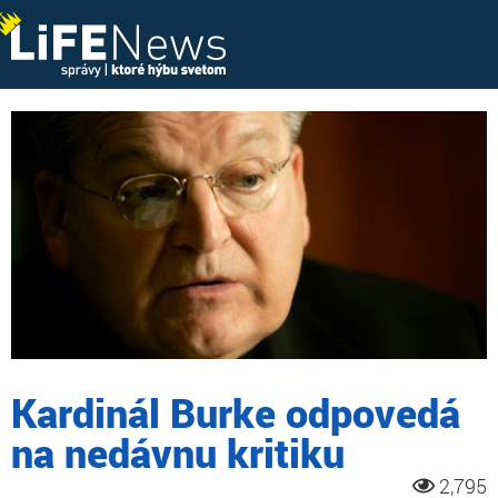
Kardinál Burke odpovedá
na nedávnu kritiku
2,795