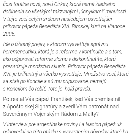
čosi totálne nové, novú Cirkev, ktorá nemá žiadneho
dočinenia so všetkými takzvanými „úchylkami“ minulosti.
V tejto veci celým srdcom nasledujem osvetľujúci
príhovor pápeža Benedikta XVI. Rímskej kúrii na Vianoce
2005.
Ide o úžasný prejav, v ktorom vysvetľuje správnu
heremeneutiku, ktorá je o reforme v kontinuite a o tom,
ako odporovať reforme zlomu v diskontinutite, ktorú
presadzuje množstvo skupín. Príhovor pápeža Benedikta
XVI. je briliantný a všetko vysvetľuje. Množstvo vecí, ktoré
sa stali po Koncile a sú mu pripisované, nemajú
s Koncilom čo robiť. Toto je holá pravda.
Potrestal Vás pápež František, keď Vás premiestnil
z Apoštolskej Signatúry a zveril Vám patronát nad
Suverénnym Vojenským Rádom z Malty?
V interview pre argentínske noviny La Nacion pápež už
odpovedal na túto otázku s vysvetlením dôvodov, ktoré ho