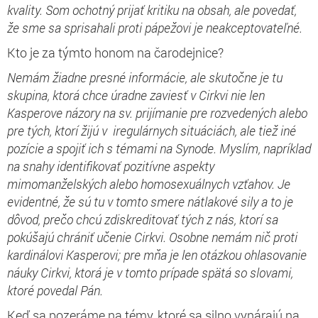
kvality. Som ochotný prijať kritiku na obsah, ale povedať,
že sme sa sprisahali proti pápežovi je neakceptovateľné.
Kto je za týmto honom na čarodejnice?
Nemám žiadne presné informácie, ale skutočne je tu
skupina, ktorá chce úradne zaviesť v Cirkvi nie len
Kasperove názory na sv. prijímanie pre rozvedených alebo
pre tých, ktorí žijú v iregulárnych situáciách, ale tiež iné
pozície a spojiť ich s témami na Synode. Myslím, napríklad
na snahy identifikovať pozitívne aspekty
mimomanželských alebo homosexuálnych vzťahov. Je
evidentné, že sú tu v tomto smere nátlakové sily a to je
dôvod, prečo chcú zdiskreditovať tých z nás, ktorí sa
pokúšajú chrániť učenie Cirkvi. Osobne nemám nič proti
kardinálovi Kasperovi; pre mňa je len otázkou ohlasovanie
náuky Cirkvi, ktorá je v tomto prípade spätá so slovami,
ktoré povedal Pán.
Keď sa pozeráme na témy, ktoré sa silno vynárajú na