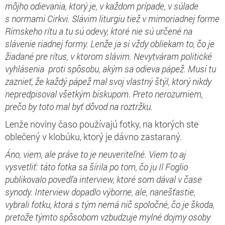
môjho odievania, ktorý je, v každom prípade, v súlade
s normami Cirkvi. Slávim liturgiu tiež v mimoriadnej forme
Rímskeho rítu a tu sú odevy, ktoré nie sú určené na
slávenie riadnej formy. Lenže ja si vždy obliekam to, čo je
žiadané pre rítus, v ktorom slávim. Nevytváram politické
vyhlásenia proti spôsobu, akým sa odieva pápež. Musí tu
zaznieť, že každý pápež mal svoj vlastný štýl, ktorý nikdy
nepredpisoval všetkým biskupom. Preto nerozumiem,
prečo by toto mal byť dôvod na roztržku.
Lenže noviny časo používajú fotky, na ktorých ste
oblečený v klobúku, ktorý je dávno zastaraný.
Áno, viem, ale práve to je neuveriteľné. Viem to aj
vysvetliť: táto fotka sa šírila po tom, čo ju Il Foglio
publikovalo povedľa interview, ktoré som dával v čase
synody. Interview dopadlo výborne, ale, nanešťastie,
vybrali fotku, ktorá s tým nemá nič spoločné, čo je škoda,
pretože týmto spôsobom vzbudzuje mylné dojmy osoby