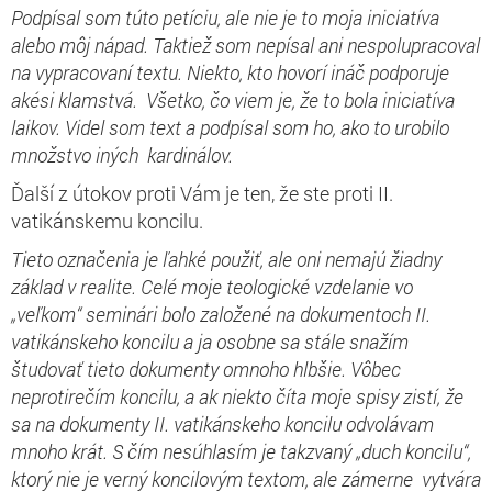
Podpísal som túto petíciu, ale nie je to moja iniciatíva
alebo môj nápad. Taktiež som nepísal ani nespolupracoval
na vypracovaní textu. Niekto, kto hovorí ináč podporuje
akési klamstvá. Všetko, čo viem je, že to bola iniciatíva
laikov. Videl som text a podpísal som ho, ako to urobilo
množstvo iných kardinálov.
Ďalší z útokov proti Vám je ten, že ste proti II.
vatikánskemu koncilu.
Tieto označenia je ľahké použiť, ale oni nemajú žiadny
základ v realite. Celé moje teologické vzdelanie vo
„veľkom“ seminári bolo založené na dokumentoch II.
vatikánskeho koncilu a ja osobne sa stále snažím
študovať tieto dokumenty omnoho hlbšie. Vôbec
neprotirečím koncilu, a ak niekto číta moje spisy zistí, že
sa na dokumenty II. vatikánskeho koncilu odvolávam
mnoho krát. S čím nesúhlasím je takzvaný „duch koncilu“,
ktorý nie je verný koncilovým textom, ale zámerne vytvára