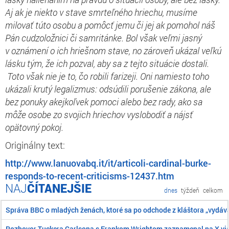
Aj ak je niekto v stave smrteľného hriechu, musíme
milovať túto osobu a pomôcť jemu či jej ak pomohol náš
Pán cudzoložnici či samritánke. Bol však veľmi jasný
v oznámení o ich hriešnom stave, no zároveň ukázal veľkú
lásku tým, že ich pozval, aby sa z tejto situácie dostali.
Toto však nie je to, čo robili farizeji. Oni namiesto toho
ukázali krutý legalizmus: odsúdili porušenie zákona, ale
bez ponuky akejkoľvek pomoci alebo bez rady, ako sa
môže osobe zo svojich hriechov vyslobodiť a nájsť
opätovný pokoj.
Originálny text:
http://www.lanuovabq.it/it/articoli-cardinal-burke-
responds-to-recent-criticisms-12437.htm
ČÍTANEJŠIE
dnes
týždeň
celkom
Správa BBC o mladých ženách, ktoré sa po odchode z kláštora „vydáva
Rozhovor Tuckera Carlsona s Frankom Wrightom zaznamenal na X viac