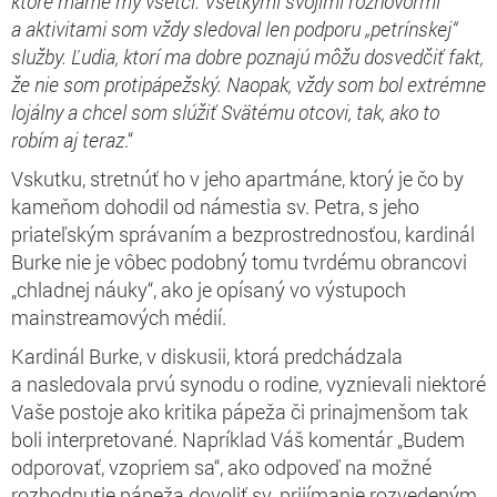
ktoré máme my všetci. Všetkými svojimi rozhovormi
a aktivitami som vždy sledoval len podporu „petrínskej“
služby. Ľudia, ktorí ma dobre poznajú môžu dosvedčiť fakt,
že nie som protipápežský. Naopak, vždy som bol extrémne
lojálny a chcel som slúžiť Svätému otcovi, tak, ako to
robím aj teraz
.“
Vskutku, stretnúť ho v jeho apartmáne, ktorý je čo by
kameňom dohodil od námestia sv. Petra, s jeho
priateľským správaním a bezprostrednosťou, kardinál
Burke nie je vôbec podobný tomu tvrdému obrancovi
„chladnej náuky“, ako je opísaný vo výstupoch
mainstreamových médií.
Kardinál Burke, v diskusii, ktorá predchádzala
a nasledovala prvú synodu o rodine, vyznievali niektoré
Vaše postoje ako kritika pápeža či prinajmenšom tak
boli interpretované. Napríklad Váš komentár „Budem
odporovať, vzopriem sa“, ako odpoveď na možné
rozhodnutie pápeža dovoliť sv. prijímanie rozvedeným