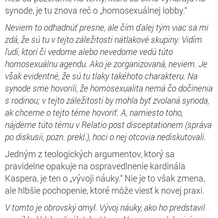
synode, je tu znova reč o „homosexuálnej lobby.“
Neviem to odhadnúť presne, ale čím ďalej tým viac sa mi
zdá, že sú tu v tejto záležitosti nátlakové skupiny. Vidím
ľudí, ktorí či vedome alebo nevedome vedú túto
homosexuálnu agendu. Ako je zorganizovaná, neviem. Je
však evidentné, že sú tu tlaky takéhoto charakteru. Na
synode sme hovorili, že homosexualita nemá čo dočinenia
s rodinou; v tejto záležitosti by mohla byť zvolaná synoda,
ak chceme o tejto téme hovoriť. A, namiesto toho,
nájdeme túto tému v Relatio post disceptationem (správa
po diskusii, pozn. prekl.), hoci o nej otcovia nediskutovali.
Jedným z teologických argumentov, ktorý sa
pravidelne opakuje na ospravedlnenie kardinála
Kaspera, je ten o „vývoji náuky.“ Nie je to však zmena,
ale hlbšie pochopenie, ktoré môže viesť k novej praxi.
V tomto je obrovský omyl. Vývoj náuky, ako ho predstavil