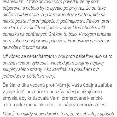
evanjelium. Z toho dôvodu som povedal, že by som
odporoval a nebolo by to bývalo po prvý raz, že sa také
niečo v Cirkvi stalo. Zopár momentov v histórii, kde sa
niekto postavil proti pápežovi, počínajúc sv. Pavlom proti
sv. Petrovi v záležitosti judaizátorov, ktorí chceli uvaliť
obriezku na obrátených Grékov, tu bolo. V mojom prípade
som vôbec neodporoval pápežovi Františkovi pretože on
neurobil nič proti náuke.
Už vôbec sa nenachádzam v boji proti pápežovi, ako sa to
snažia niektorí vykresliť. Nesledujem záujmy nejakej
skupiny alebo strany. Ako kardinál sa pokúšam byť
jednoducho učiteľom viery.
Ďalšia kritika vedená proti Vám je Vaša údajná záľuba
v „čipkách“, poznámka používaná v ponižujúcom
zmysle, aby kritizovala Vami preferované klerické
a liturgické rúcha ako čosi, čo pápež nemôže zniesť.
Pápež ma nikdy neuvedomil o tom, že neschvaľuje spôsob