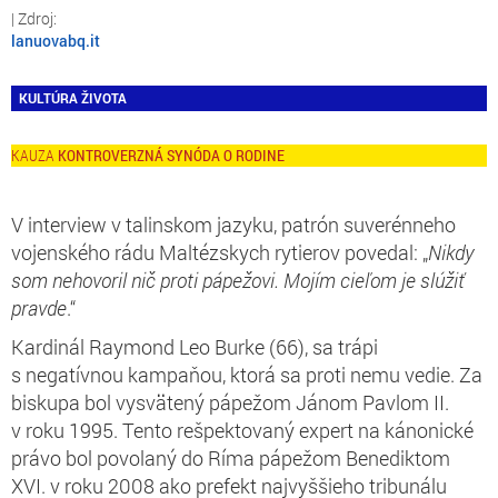
lanuovabq.it
KULTÚRA ŽIVOTA
KONTROVERZNÁ SYNÓDA O RODINE
V interview v talinskom jazyku, patrón suverénneho
vojenského rádu Maltézskych rytierov povedal: „
Nikdy
som nehovoril nič proti pápežovi. Mojím cieľom je slúžiť
pravde
.“
Kardinál Raymond Leo Burke (66), sa trápi
s negatívnou kampaňou, ktorá sa proti nemu vedie. Za
biskupa bol vysvätený pápežom Jánom Pavlom II.
v roku 1995. Tento rešpektovaný expert na kánonické
právo bol povolaný do Ríma pápežom Benediktom
XVI. v roku 2008 ako prefekt najvyššieho tribunálu