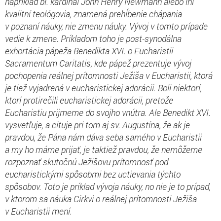
napríklad bl. kardinál John Henry Newmann alebo iní
kvalitní teológovia, znamená prehĺbenie chápania
v poznaní náuky, nie zmenu náuky. Vývoj v tomto prípade
vedie k zmene. Príkladom toho je post-synodálna
exhortácia pápeža Benedikta XVI. o Eucharistii
Sacramentum Caritatis, kde pápež prezentuje vývoj
pochopenia reálnej prítomnosti Ježiša v Eucharistii, ktorá
je tiež vyjadrená v eucharistickej adorácii. Boli niektorí,
ktorí protirečili eucharistickej adorácii, pretože
Eucharistiu prijmeme do svojho vnútra. Ale Benedikt XVI.
vysvetľuje, a cituje pri tom aj sv. Augustína, že ak je
pravdou, že Pána nám dáva seba samého v Eucharistii
a my ho máme prijať, je taktiež pravdou, že nemôžeme
rozpoznať skutočnú Ježišovu prítomnosť pod
eucharistickými spôsobmi bez uctievania týchto
spôsobov. Toto je príklad vývoja náuky, no nie je to prípad,
v ktorom sa náuka Cirkvi o reálnej prítomnosti Ježiša
v Eucharistii mení.