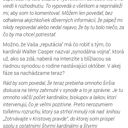
viedli k rozhodnutiu. To vypovedá o všetkom a neprináleží
mi, aby som to komentoval. Môžem len povedať, bez
odhalenia akýchkoľvek dôverných informácií, že pápež mi
nikdy nepovedal alebo nedal najavo, že by tu bolo niečo, za
čo by ma chcel potrestať.
Možno, že Vaša „reputácia“ má čo robiť s tým, čo
kardinál Walter Casper nazval „synodálna vojna“, ktorá
už, ako sa zdá, naberá na intenzite s blížiacou sa
riadnou synodou o rodine nastávajúci október. V akej
fáze sa nachádzame teraz?
Rád by som povedal, že teraz prebieha omnoho širšia
diskusia na témy zahrnuté v synode a to je správne. Je tu
omnoho väčší počet kardinálov, biskupov a laikov, ktorí
intervenujú, čo je veľmi pozitívne. Preto nerozumiem
toľkému rozruchu, ktorý sa strhol minulý rok nad knihou
„Zotrvávajte v Kristovej pravde“, do ktorej som prispel
spolu s ostatnými štyrmi kardinálmi a štyrmi