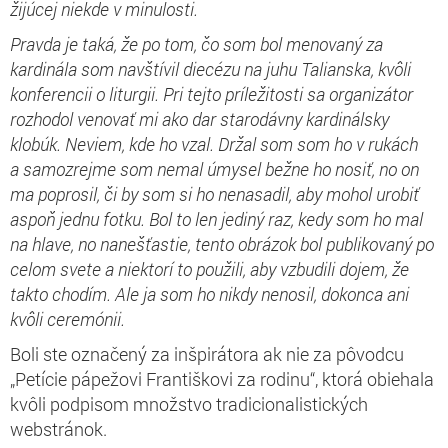
žijúcej niekde v minulosti.
Pravda je taká, že po tom, čo som bol menovaný za
kardinála som navštívil diecézu na juhu Talianska, kvôli
konferencii o liturgii. Pri tejto príležitosti sa organizátor
rozhodol venovať mi ako dar starodávny kardinálsky
klobúk. Neviem, kde ho vzal. Držal som som ho v rukách
a samozrejme som nemal úmysel bežne ho nosiť, no on
ma poprosil, či by som si ho nenasadil, aby mohol urobiť
aspoň jednu fotku. Bol to len jediný raz, kedy som ho mal
na hlave, no nanešťastie, tento obrázok bol publikovaný po
celom svete a niektorí to použili, aby vzbudili dojem, že
takto chodím. Ale ja som ho nikdy nenosil, dokonca ani
kvôli ceremónii.
Boli ste označený za inšpirátora ak nie za pôvodcu
„Petície pápežovi Františkovi za rodinu“, ktorá obiehala
kvôli podpisom množstvo tradicionalistických
webstránok.