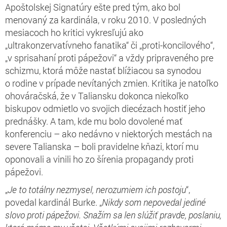
Apoštolskej Signatúry ešte pred tým, ako bol
menovaný za kardinála, v roku 2010. V posledných
mesiacoch ho kritici vykresľujú ako
„ultrakonzervatívneho fanatika“ či „proti-koncilového“,
„v sprisahaní proti pápežovi“ a vždy pripraveného pre
schizmu, ktorá môže nastať blížiacou sa synodou
o rodine v prípade nevítaných zmien. Kritika je natoľko
ohováračská, že v Taliansku dokonca niekoľko
biskupov odmietlo vo svojich diecézach hostiť jeho
prednášky. A tam, kde mu bolo dovolené mať
konferenciu – ako nedávno v niektorých mestách na
severe Talianska – boli pravidelne kňazi, ktorí mu
oponovali a vinili ho zo šírenia propagandy proti
pápežovi.
„
Je to totálny nezmysel, nerozumiem ich postoju
“,
povedal kardinál Burke. „
Nikdy som nepovedal jediné
slovo proti pápežovi. Snažím sa len slúžiť pravde, poslaniu,