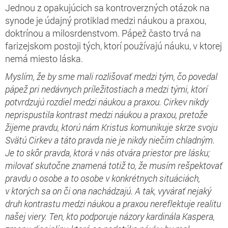
Jednou z opakujúcich sa kontroverzných otázok na
synode je údajný protiklad medzi náukou a praxou,
doktrínou a milosrdenstvom. Pápež často trvá na
farizejskom postoji tých, ktorí používajú náuku, v ktorej
nemá miesto láska.
Myslím, že by sme mali rozlišovať medzi tým, čo povedal
pápež pri nedávnych príležitostiach a medzi tými, ktorí
potvrdzujú rozdiel medzi náukou a praxou. Cirkev nikdy
neprispustila kontrast medzi náukou a praxou, pretože
žijeme pravdu, ktorú nám Kristus komunikuje skrze svoju
Svätú Cirkev a táto pravda nie je nikdy niečím chladným.
Je to skôr pravda, ktorá v nás otvára priestor pre lásku;
milovať skutočne znamená totiž to, že musím rešpektovať
pravdu o osobe a to osobe v konkrétnych situáciách,
v ktorých sa on či ona nachádzajú. A tak, vyvárať nejaký
druh kontrastu medzi náukou a praxou nereflektuje realitu
našej viery. Ten, kto podporuje názory kardinála Kaspera,