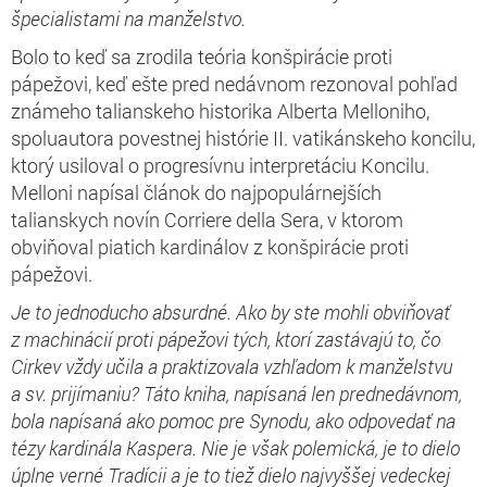
špecialistami na manželstvo.
Bolo to keď sa zrodila teória konšpirácie proti
pápežovi, keď ešte pred nedávnom rezonoval pohľad
známeho talianskeho historika Alberta Melloniho,
spoluautora povestnej histórie II. vatikánskeho koncilu,
ktorý usiloval o progresívnu interpretáciu Koncilu.
Melloni napísal článok do najpopulárnejších
talianskych novín Corriere della Sera, v ktorom
obviňoval piatich kardinálov z konšpirácie proti
pápežovi.
Je to jednoducho absurdné. Ako by ste mohli obviňovať
z machinácií proti pápežovi tých, ktorí zastávajú to, čo
Cirkev vždy učila a praktizovala vzhľadom k manželstvu
a sv. prijímaniu? Táto kniha, napísaná len prednedávnom,
bola napísaná ako pomoc pre Synodu, ako odpovedať na
tézy kardinála Kaspera. Nie je však polemická, je to dielo
úplne verné Tradícii a je to tiež dielo najvyššej vedeckej