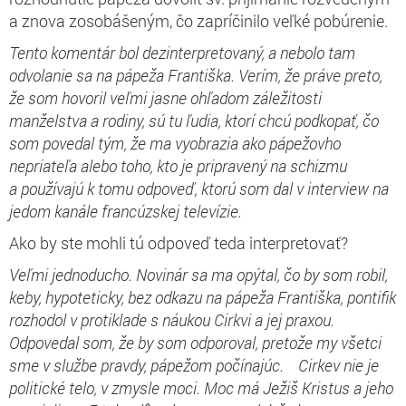
a znova zosobášeným, čo zapríčinilo veľké pobúrenie.
Tento komentár bol dezinterpretovaný, a nebolo tam
odvolanie sa na pápeža Františka. Verím, že práve preto,
že som hovoril veľmi jasne ohľadom záležitosti
manželstva a rodiny, sú tu ľudia, ktorí chcú podkopať, čo
som povedal tým, že ma vyobrazia ako pápežovho
nepriateľa alebo toho, kto je pripravený na schizmu
a používajú k tomu odpoveď, ktorú som dal v interview na
jedom kanále francúzskej televízie.
Ako by ste mohli tú odpoveď teda interpretovať?
Veľmi jednoducho. Novinár sa ma opýtal, čo by som robil,
keby, hypoteticky, bez odkazu na pápeža Františka, pontifik
rozhodol v protiklade s náukou Cirkvi a jej praxou.
Odpovedal som, že by som odporoval, pretože my všetci
sme v službe pravdy, pápežom počínajúc. Cirkev nie je
politické telo, v zmysle moci. Moc má Ježiš Kristus a jeho