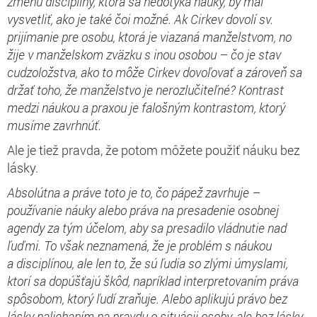
zmenu disciplíny, ktorá sa nedotýka náuky, by mal
vysvetliť, ako je také čoi možné. Ak Cirkev dovolí sv.
prijímanie pre osobu, ktorá je viazaná manželstvom, no
žije v manželskom zväzku s inou osobou – čo je stav
cudzoložstva, ako to môže Cirkev dovoľovať a zároveň sa
držať toho, že manželstvo je nerozlučiteľné? Kontrast
medzi náukou a praxou je falošným kontrastom, ktorý
musíme zavrhnúť.
Ale je tiež pravda, že potom môžete použiť náuku bez
lásky.
Absolútna a práve toto je to, čo pápež zavrhuje –
používanie náuky alebo práva na presadenie osobnej
agendy za tým účelom, aby sa presadilo vládnutie nad
ľuďmi. To však neznamená, že je problém s náukou
a disciplínou, ale len to, že sú ľudia so zlými úmyslami,
ktorí sa dopúšťajú škôd, napríklad interpretovaním práva
spôsobom, ktorý ľudí zraňuje. Alebo aplikujú právo bez
lásky naliehaním na pravdu o situácii osoby, ale bez lásky.