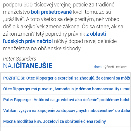
podporu 600-tisícovej verejnej petície za tradičné
manželstvo
boli prešetrované
kvôli tomu, že sú
„urážlivé“. A toto všetko sa deje predtým, než vôbec
došlo k akejkoľvek zmene zákona. Čo sa stane, ak sa
zákon zmení? Istý popredný právnik
z oblasti
ľudských práv načrtol
ničivý dopad novej definície
manželstva na občianske slobody.
Peter Saunders
ČÍTANEJŠIE
dnes
týždeň
celkom
POZRITE SI: Otec Ripperger a exorcisti sa zhodujú, že démoni sa môž
Otec Ripperger má pravdu: „Asmodeus je démon homosexuality u mu
Páter Ripperger: Antikrist sa „predstaví ako riešenie“ problémov ľudst
Vatikán vyzýva na zapojenie zástupcov „iných náboženstiev“ do ďalše
Mocná modlitba k sv. Jozefovi za obrátenie člena rodiny