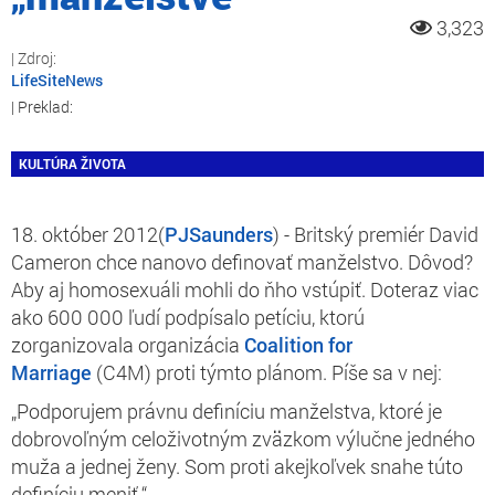
3,323
LifeSiteNews
KULTÚRA ŽIVOTA
18. október 2012(
PJSaunders
) - Britský premiér David
Cameron chce nanovo definovať manželstvo. Dôvod?
Aby aj homosexuáli mohli do ňho vstúpiť. Doteraz viac
ako 600 000 ľudí podpísalo petíciu, ktorú
zorganizovala organizácia
Coalition for
Marriage
(C4M) proti týmto plánom. Píše sa v nej:
„Podporujem právnu definíciu manželstva, ktoré je
dobrovoľným celoživotným zväzkom výlučne jedného
muža a jednej ženy. Som proti akejkoľvek snahe túto
definíciu meniť.“