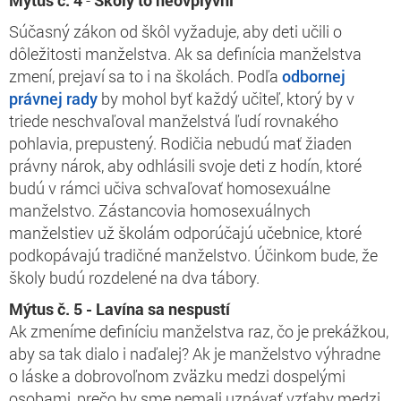
Súčasný zákon od škôl vyžaduje, aby deti učili o
dôležitosti manželstva. Ak sa definícia manželstva
zmení, prejaví sa to i na školách. Podľa
odbornej
právnej rady
by mohol byť každý učiteľ, ktorý by v
triede neschvaľoval manželstvá ľudí rovnakého
pohlavia, prepustený. Rodičia nebudú mať žiaden
právny nárok, aby odhlásili svoje deti z hodín, ktoré
budú v rámci učiva schvaľovať homosexuálne
manželstvo. Zástancovia homosexuálnych
manželstiev už školám odporúčajú učebnice, ktoré
podkopávajú tradičné manželstvo. Účinkom bude, že
školy budú rozdelené na dva tábory.
Mýtus č. 5 - Lavína sa nespustí
Ak zmeníme definíciu manželstva raz, čo je prekážkou,
aby sa tak dialo i naďalej? Ak je manželstvo výhradne
o láske a dobrovoľnom zväzku medzi dospelými
osobami, prečo by sme nemali uznávať vzťahy medzi