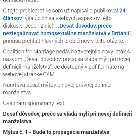
O tejto problematike som už napísal a publikoval
24
článkov
týkajúcich sa všetkých aspektov tejto
diskusie. Jeden z nich , „
Desať dôvodov, prečo
nezlegalizovať homosexuálne manželstvá v Británii
“,
prináša prehľad hlavných problémov v tejto otázke.
Coalition for Marriage nedávno zverejnila nový leták s
názvom „Desať dôvodov, prečo sa vláda mýli pri novej
definícii manželstva“. Je dostupný v pdf formáte na
webovej stránke C4M.
Načrtáva desať mýtov o novej právnej definícii
manželstva.
Uvádzam spomínaný text:
Desať dôvodov, prečo sa vláda mýli pri novej definícii
manželstva
Mýtus č. 1 - Bude to propagácia manželstva