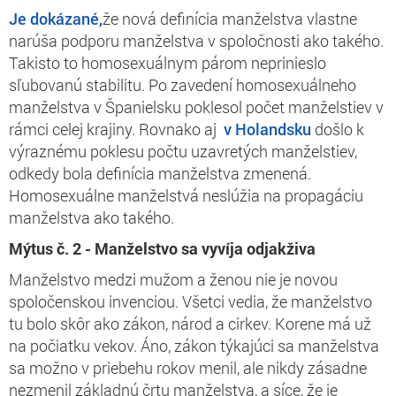
Je dokázané,
že nová definícia manželstva vlastne
narúša podporu manželstva v spoločnosti ako takého.
Takisto to homosexuálnym párom neprinieslo
sľubovanú stabilitu. Po zavedení homosexuálneho
manželstva v Španielsku poklesol počet manželstiev v
rámci celej krajiny. Rovnako aj
v Holandsku
došlo k
výraznému poklesu počtu uzavretých manželstiev,
odkedy bola definícia manželstva zmenená.
Homosexuálne manželstvá neslúžia na propagáciu
manželstva ako takého.
Mýtus č. 2 - Manželstvo sa vyvíja odjakživa
Manželstvo medzi mužom a ženou nie je novou
spoločenskou invenciou. Všetci vedia, že manželstvo
tu bolo skôr ako zákon, národ a cirkev. Korene má už
na počiatku vekov. Áno, zákon týkajúci sa manželstva
sa možno v priebehu rokov menil, ale nikdy zásadne
nezmenil základnú črtu manželstva, a síce, že je