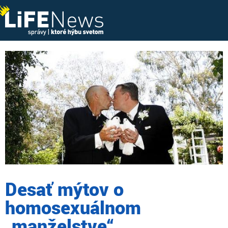
Desať mýtov o
homosexuálnom
„manželstve“