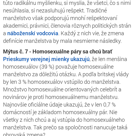
túto radikálnu myšlienku, si myslia, že všetci, čo s nimi
nesúhlasia, si nezasluhujú rešpekt. Tradičné
manželstvo však podporujú mnohí rešpektovaní
akademici, právnici, členovia rôznych politických strán
a
náboženskí vodcovia
. Každý z nich vie, že zmena
definície manželstva by mala nesmierne následky.
Mýtus č. 7 - Homosexuálne páry sa chcú brať
Prieskumy verejnej mienky ukazujú
, že len menšina
homosexuálov (39 %) považuje homosexuálne
manželstvo za dôležitú otázku. A podľa britskej vlády
by len 3 % homosexuálov vstúpilo do manželstva.
Množstvo homosexuálne orientovaných celebrít a
novinárov je proti homosexuálnemu manželstvu.
Najnovšie oficiálne údaje ukazujú, že v len 0,7 %
domácností je základom homosexuálny pár. Nie
všetky z nich chcú a aj vstúpia do homosexuálneho
manželstva. Tak prečo sa spoločnosti nanucuje taká
obrovská zmena?