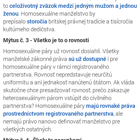
to
celoživotný zväzok medzi jedným mužom a jednou
ženou
. Homosexuálne manželstvo by
prepísalo
storočia
britskej právnej tradície a tisícročia
kultúrneho dedičstva.
Mýtus č. 3 -
Všetko je to o rovnosti
Homosexuálne páry už rovnosť dosiahli. Všetky
manželské zákonné práva
sú už dostupné
i pre
homosexuálne páry v rámci registrovaného
partnerstva. Rovnosť nepredstavuje neurčitú
uniformitu a ani jednakosť nanútenú štátom. Ak vláda
skutočne chce presadzovať rovnosť, prečo zakazuje
heterosexuálnym párom vstúpiť do civilného
partnerstva? Homosexuálne páry
majú rovnaké práva
prostredníctvom registrovaného partnerstva
, ale
nemajú právo nanovo definovať manželstvo pre
všetkých ostatných.
Mýtus č. 4
-
Školy to neovplyvn
í