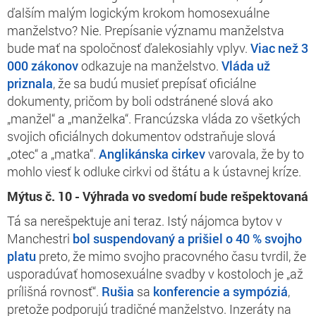
ďalším malým logickým krokom homosexuálne
manželstvo? Nie. Prepísanie významu manželstva
bude mať na spoločnosť ďalekosiahly vplyv.
Viac než 3
000 zákonov
odkazuje na manželstvo.
Vláda už
priznala
, že sa budú musieť prepísať oficiálne
dokumenty, pričom by boli odstránené slová ako
„manžel“ a „manželka“. Francúzska vláda zo všetkých
svojich oficiálnych dokumentov odstraňuje slová
„otec“ a „matka“.
Anglikánska cirkev
varovala, že by to
mohlo viesť k odluke cirkvi od štátu a k ústavnej kríze.
Mýtus č. 10
-
Výhrada vo svedomí bude rešpektovaná
Tá sa nerešpektuje ani teraz. Istý nájomca bytov v
Manchestri
bol suspendovaný a prišiel o 40 % svojho
platu
preto, že mimo svojho pracovného času tvrdil, že
usporadúvať homosexuálne svadby v kostoloch je „až
prílišná rovnosť“.
Rušia
sa
konferencie a sympóziá
,
pretože podporujú tradičné manželstvo. Inzeráty na