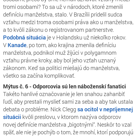
tromi osobami? To sa už v národoch, ktoré zmenili
definíciu manželstva, stalo. V Brazílii pridelil sudca
vzťahu medzi troma osobami práva ako u manželstva,
a to kvôli zákonu o registrovanom partnerstve.
Podobná situácia
je v Holandsku už niekoľko rokov.
V
Kanade
, po tom, ako krajina zmenila definíciu
manželstva, podnikol muž žijúci v polygamnom
vzťahu právne kroky, aby bol jeho vzťah uznaný
zákonom. Keď sa politici miešajú do manželstva,
všetko sa začína komplikovať.
Mýtus č. 6 - Odporcovia sú len náboženskí fanatici
Takéto hanlivé označovanie je len snahou zahanbiť
ľudí, aby prestali myslieť sami za seba a aby tak ustala
debata o probléme. Nick Clegg
sa ocitol v nepríjemnej
situácii
kvôli preslovu, v ktorom nazýva odporcov
novej definície manželstva „bigotnými“. Neskôr to vzal
späť, ale nie je pochýb o tom, že mnohí, ktorí podporujú