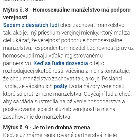
Mýtus č. 8 - Homosexuálne manželstvo má podporu
verejnosti
Sedem z desiatich ľudí
chce zachovať manželstvo
tak, ako je. Iný prieskum verejnej mienky, ktorý mal za
cieľ ukázať, že verejnosť podporuje homosexuálne
manželstvá, respondentom nezdelil, že rovnosť práv už
homosexuáli majú vďaka registrovanému
partnerstvu.
Keď sa ľudia dozvedia
o tejto
rozhodujúcej skutočnosti, väčšina z nich skonštatuje,
že chcú manželstvo zachovať tak, ako je. Poslanci
tvrdia, že väčšinu ich
pošty
tvoria názory verejnosti,
ktoré sú proti zmene manželstva. Obyčajní ľudia chcú,
aby sa vláda sústredila na oživenie hospodárstva a
poskytovanie lepších služieb verejnosti a nie na
zasahovanie do manželstva.
Mýtus č. 9 - Je to len drobná zmen
a
Keďže už máme registrované partnerstvá, nie je