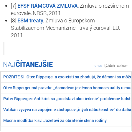
[7]
EFSF RÁMCOVÁ ZMLUVA
,
Zmluva o rozšírenom
eurovale, NRSR, 2011
[8]
ESM treaty
,
Zmluva o Europskom
Stabilizacnom Mechanizme - trvalý euroval, EU,
2011
ČÍTANEJŠIE
dnes
týždeň
celkom
POZRITE SI: Otec Ripperger a exorcisti sa zhodujú, že démoni sa môž
Otec Ripperger má pravdu: „Asmodeus je démon homosexuality u mu
Páter Ripperger: Antikrist sa „predstaví ako riešenie“ problémov ľudst
Vatikán vyzýva na zapojenie zástupcov „iných náboženstiev“ do ďalše
Mocná modlitba k sv. Jozefovi za obrátenie člena rodiny