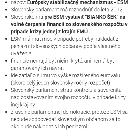
názov:
Európsky stabilizačný mechanizmus - ESM
Slovenský parlament má rozhodnúť do leta 2012
Slovensko má
pre ESM vystaviť "BIANKO ŠEK" na
voľné čerpanie financií zo slovenského rozpočtu v
prípade krízy jednej z krajín EMÚ
ESM má mať moc v prípade potreby nakladať z
peniazmi slovenských občanov podľa vlastného
uváženia
financie nemajú byť ničím kryté, ani nemá byť
garantovaný ich návrat
ide zatiaľ o sumu vo výške rozšíreného eurovalu
(skoro celý jeden slovenský ročný rozpočet)
Slovenský parlament stratí kontrolu a suverenitu
nad zostavovaním svojho rozpočtu v prípade krízy
inej krajiny
zrušenie parlamentnej demokracie, pretože ESM sa
nebude zodpovedať slovenským občanom za to,
ako bude nakladať s ich peniazmi