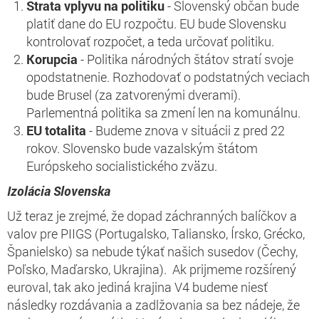
Strata vplyvu na politiku
- Slovenský občan bude
platiť dane do EU rozpočtu. EU bude Slovensku
kontrolovať rozpočet, a teda určovať politiku.
Korupcia
- Politika národných štátov stratí svoje
opodstatnenie. Rozhodovať o podstatných veciach
bude Brusel (za zatvorenými dverami).
Parlementná politika sa zmení len na komunálnu.
EU totalita
- Budeme znova v situácii z pred 22
rokov. Slovensko bude vazalským štátom
Európskeho socialistického zväzu.
Izolácia Slovenska
Už teraz je zrejmé, že dopad záchranných balíčkov a
valov pre PIIGS (Portugalsko, Taliansko, Írsko, Grécko,
Španielsko) sa nebude týkať našich susedov (Čechy,
Poľsko, Maďarsko, Ukrajina). Ak prijmeme rozšírený
euroval, tak ako jediná krajina V4 budeme niesť
následky rozdávania a zadlžovania sa bez nádeje, že