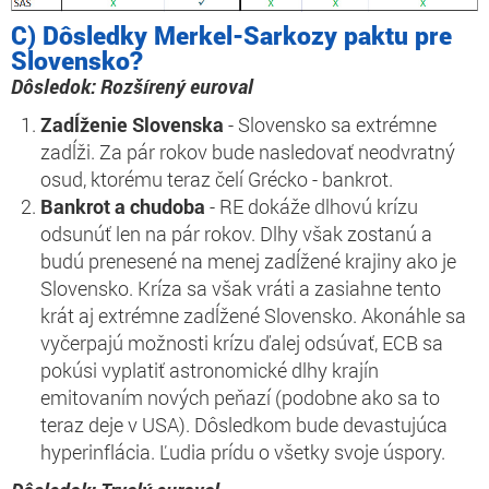
C) Dôsledky Merkel-Sarkozy paktu pre
Slovensko?
Dôsledok: Rozšírený euroval
Zadĺženie Slovenska
- Slovensko sa extrémne
zadĺži. Za pár rokov bude nasledovať neodvratný
osud, ktorému teraz čelí Grécko - bankrot.
Bankrot a chudoba
- RE dokáže dlhovú krízu
odsunúť len na pár rokov. Dlhy však zostanú a
budú prenesené na menej zadĺžené krajiny ako je
Slovensko. Kríza sa však vráti a zasiahne tento
krát aj extrémne zadĺžené Slovensko. Akonáhle sa
vyčerpajú možnosti krízu ďalej odsúvať, ECB sa
pokúsi vyplatiť astronomické dlhy krajín
emitovaním nových peňazí (podobne ako sa to
teraz deje v USA). Dôsledkom bude devastujúca
hyperinflácia. Ľudia prídu o všetky svoje úspory.