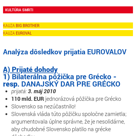
KULTÚRA SMRTI
BIG BROTHER
EUROVAL
Analýza dôsledkov prijatia EUROVALOV
A) Prijaté dohody
1)
Bilaterálna pôžička pre Grécko
-
resp.
DANAJSKÝ DAR PRE GRÉCKO
prijatá:
3. máj 2010
110 mld. EUR
jednorázová pôžička pre Grécko
Slovensko sa nezúčastnilo!
Slovenská vláda túto pôžičku spoločne zamietla;
argumentovala úplne správne, že je nesolidárne,
aby chudobné Slovensko platilo na grécke