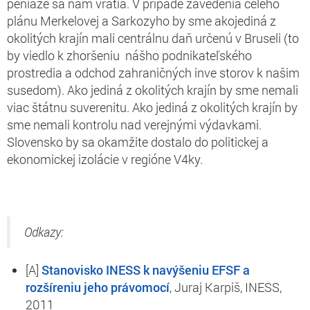
peniaze sa nám vrátia. V prípade zavedenia celého
plánu Merkelovej a Sarkozyho by sme akojediná z
okolitých krajín mali centrálnu daň určenú v Bruseli (to
by viedlo k zhoršeniu nášho podnikateľského
prostredia a odchod zahraničných inve storov k našim
susedom). Ako jediná z okolitých krajín by sme nemali
viac štátnu suverenitu. Ako jediná z okolitých krajín by
sme nemali kontrolu nad verejnými výdavkami.
Slovensko by sa okamžite dostalo do politickej a
ekonomickej izolácie v regióne V4ky.
Odkazy:
[A]
Stanovisko INESS k navýšeniu EFSF a
rozšíreniu jeho právomocí
,
Juraj Karpiš, INESS,
2011