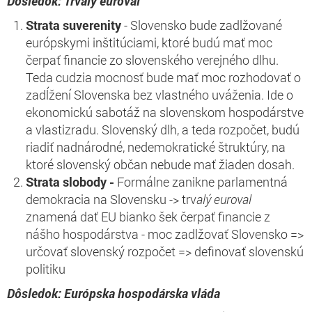
Dôsledok: Trvalý euroval
Strata suverenity
- Slovensko bude zadlžované
európskymi inštitúciami, ktoré budú mať moc
čerpať financie zo slovenského verejného dlhu.
Teda cudzia mocnosť bude mať moc rozhodovať o
zadĺžení Slovenska bez vlastného uváženia. Ide o
ekonomickú sabotáž na slovenskom hospodárstve
a vlastizradu. Slovenský dlh, a teda rozpočet, budú
riadiť nadnárodné, nedemokratické štruktúry, na
ktoré slovenský občan nebude mať žiaden dosah.
Strata slobody -
Formálne zanikne parlamentná
demokracia na Slovensku -> trv
alý euroval
znamená dať EU bianko šek čerpať financie z
nášho hospodárstva - moc zadlžovať Slovensko =>
určovať slovenský rozpočet => definovať slovenskú
politiku
Dôsledok: Európska hospodárska vláda