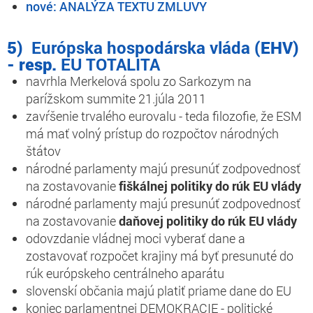
nové:
ANALÝZA TEXTU ZMLUVY
5)
Európska hospodárska vláda
(EHV)
- resp.
EU TOTALITA
navrhla Merkelová spolu zo Sarkozym na
parížskom summite 21.júla 2011
zavŕšenie trvalého eurovalu - teda filozofie, že ESM
má mať volný prístup do rozpočtov národných
štátov
národné parlamenty majú presunúť zodpovednosť
na
zostavovanie
fiškálnej politiky do rúk EU vlády
národné parlamenty majú presunúť zodpovednosť
na zostavovanie
daňovej politiky do rúk EU vlády
odovzdanie vládnej moci vyberať dane a
zostavovať rozpočet krajiny má byť presunuté do
rúk európskeho centrálneho aparátu
slovenskí občania majú platiť priame dane do EU
koniec parlamentnej DEMOKRACIE - politické