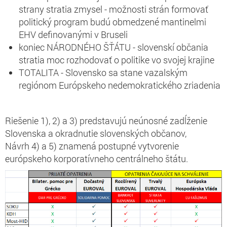
strany stratia zmysel - možnosti strán formovať
politický program budú obmedzené mantinelmi
EHV definovanými v Bruseli
koniec NÁRODNÉHO ŠŤÁTU - slovenskí občania
stratia moc rozhodovať o politike vo svojej krajine
TOTALITA - Slovensko sa stane vazalským
regiónom Európskeho nedemokratického zriadenia
Riešenie 1), 2) a 3) predstavujú neúnosné zadĺženie
Slovenska a okradnutie slovenských občanov,
Návrh 4) a 5) znamená postupné vytvorenie
európskeho korporatívneho centrálneho štátu.