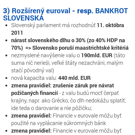
3)
Rozšírený euroval
- resp.
BANKROT
SLOVENSKA
Slovenský parlament má rozhodnúť
11. októbra
2011
nárast slovenského dlhu o 30% (zo 40% HDP na
70%) =>
Slovensko poruší maastrichtské kritériá
nezmyslené navýšenie valu o
190mld. EUR
(táto
suma nič nerieši, veľké štáty nezachráni, malým
stačí pôvodný val)
nová kapacita valu:
440 mld. EUR
zmena pravidiel:
zrušenie záruk pre návrat
požičaných financií
- z valu budú mocť čerpať
krajiny, napr. ako Grécko, čo dlh nedokážu splatiť;
ide teda o darovanie a nie pôžičku;
zmena pravidiel:
Financie v eurovale môžu byť
použité na vyplácanie súkromných bánk
zmena pravidiel:
Financie v eurovale môžu byť