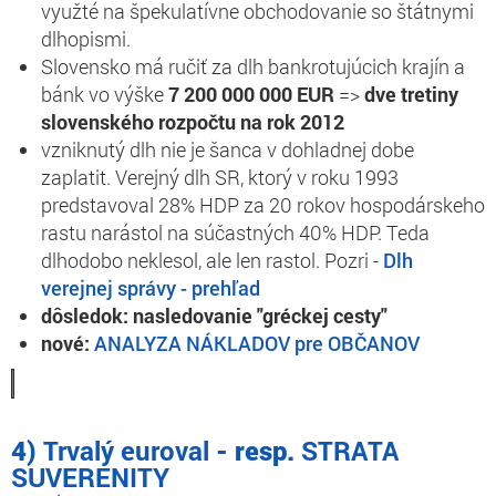
využté na špekulatívne obchodovanie so štátnymi
dlhopismi.
Slovensko má ručiť za dlh bankrotujúcich krajín a
bánk vo výške
7 200 000 000 EUR
=>
dve tretiny
slovenského rozpočtu na rok 2012
vzniknutý dlh nie je šanca v dohladnej dobe
zaplatit. Verejný dlh SR, ktorý v roku 1993
predstavoval 28% HDP za 20 rokov hospodárskeho
rastu narástol na súčastných 40% HDP. Teda
dlhodobo neklesol, ale len rastol. Pozri -
Dlh
verejnej správy - prehľad
dôsledok:
nasledovanie "gréckej cesty"
nové:
ANALYZA NÁKLADOV pre OBČANOV
4)
Trvalý euroval
- resp.
STRATA
SUVERENITY