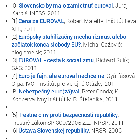
[0]
Slovensko by malo zamietnuť euroval
,
Juraj
Karpiš, INESS, 2011
[1]
Cena za EUROVAL
,
Robert Mátéffy; Inštitút Leva
XIII.; 2011
[2]
Európsky stabilizačný mechanizmus, alebo
začiatok konca slobody EU?
,
Michal Gažovič;
blog.sme.sk; 2011
[3]
EUROVAL - cesta k socializmu
,
Richard Sulík;
SAS; 2011
[4]
Euro je fajn, ale euroval nechceme
,
Gyárfášová
Oľga;
IVO - Inštitút pre Verejné Otázky, 2011
[B]
Nebezpečný euro(zá)val
,
Peter Gonda; KI -
Konzervatívny Inštitút M.R. Štefanika
, 2011
[5]
Trestné činy proti bezpečnosti republiky
,
Trestný zákon SR 300/2005 Z.z.; NRSR; 2011
[6]
Ústava Slovenskej republiky
,
NRSR, 2006