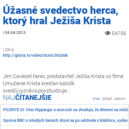
Úžasné svedectvo herca,
ktorý hral Ježiša Krista
04.04.2013
54156
http://gloria.tv/video/GUoiLhtQdsk
Jim Caviezel.herec, predstaviteľ Ježiša Krista vo filme
Umučenie Krista kresťan katolík
svedčí,vyznáva,povzbudzuje...
ČÍTANEJŠIE
dnes
týždeň
celkom
POZRITE SI: Otec Ripperger a exorcisti sa zhodujú, že démoni sa môž
Správa BBC o mladých ženách, ktoré sa po odchode z kláštora „vydáva