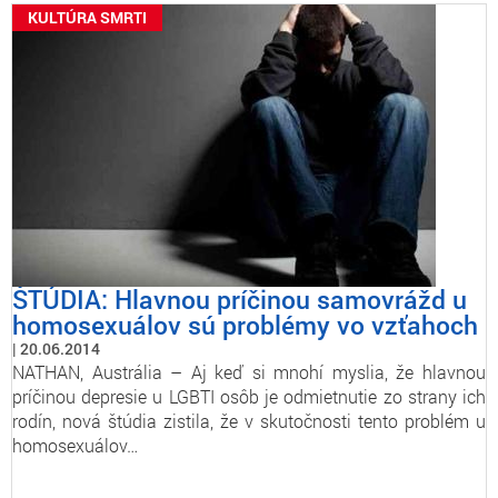
KULTÚRA SMRTI
ŠTÚDIA: Hlavnou príčinou samovrážd u
homosexuálov sú problémy vo vzťahoch
20.06.2014
NATHAN, Austrália – Aj keď si mnohí myslia, že hlavnou
príčinou depresie u LGBTI osôb je odmietnutie zo strany ich
rodín, nová štúdia zistila, že v skutočnosti tento problém u
homosexuálov…