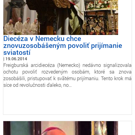
Diecéza v Nemecku chce
znovuzosobášeným povoliť prijímanie
sviatostí
19.06.2014
Freigburská arcidiecéza (Nemecko) nedávno signalizovala
ochotu povoliť rozvedeným osobám, ktoré sa znova
zosobášili, pristupovať k svätému prijímaniu. Tento krok má
síce od revolučnosti ďaleko, no…