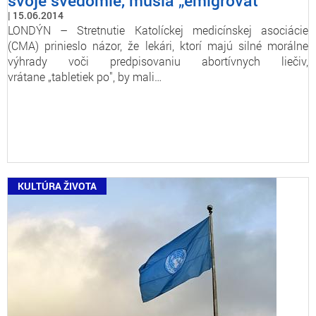
svoje svedomie, musia „emigrovať"
15.06.2014
LONDÝN – Stretnutie Katolíckej medicínskej asociácie
(CMA) prinieslo názor, že lekári, ktorí majú silné morálne
výhrady voči predpisovaniu abortívnych liečiv,
vrátane „tabletiek po", by mali…
KULTÚRA ŽIVOTA