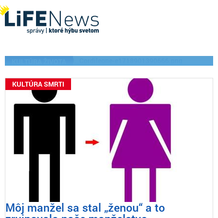
arcibiskupa Cordileoneho
za člena najvyššieho súdu
Vatikánu
KULTÚRA ŽIVOTA
KULTÚRA SMRTI
Môj manžel sa stal „ženou“ a to