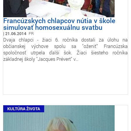
Francúzskych chlapcov nútia v škole
simulovať homosexuálnu svatbu
21.06.2014
FR
Dvaja chlapci - žiaci 6. ročníka dostali za úlohu na
občianskej výchove spolu sa "oženiť" Francúzska
spoločnosť utrpela ďalší šok. Žiaci šiesteho ročníka
základnej školy "Jacques Prévert" v…
KULTÚRA ŽIVOTA