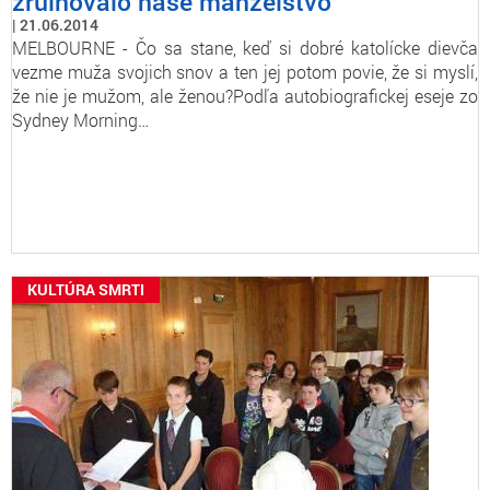
zruinovalo naše manželstvo
21.06.2014
MELBOURNE - Čo sa stane, keď si dobré katolícke dievča
vezme muža svojich snov a ten jej potom povie, že si myslí,
že nie je mužom, ale ženou?Podľa autobiografickej eseje zo
Sydney Morning…
KULTÚRA SMRTI