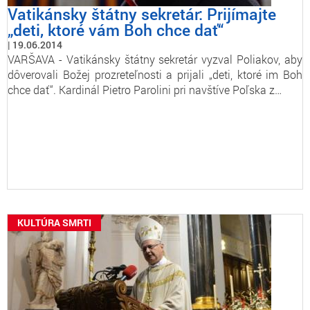
Vatikánsky štátny sekretár: Prijímajte
„deti, ktoré vám Boh chce dať“
19.06.2014
VARŠAVA - Vatikánsky štátny sekretár vyzval Poliakov, aby
dôverovali Božej prozreteľnosti a prijali „deti, ktoré im Boh
chce dať“. Kardinál Pietro Parolini pri navštíve Poľska z…
KULTÚRA SMRTI