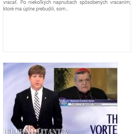
vracať. Po niekoľkých napnutiach spôsobených vracaním,
ktoré ma úplne prebudili, som…