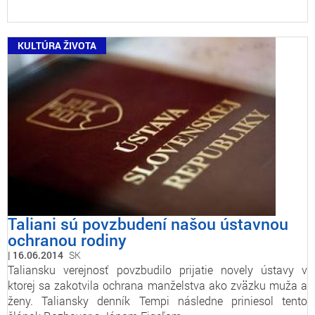
KULTÚRA ŽIVOTA
Taliani sú povzbudení našou ústavnou
ochranou rodiny
16.06.2014
SK
Taliansku verejnosť povzbudilo prijatie novely ústavy v
ktorej sa zakotvila ochrana manželstva ako zväzku muža a
ženy. Taliansky denník Tempi následne priniesol tento