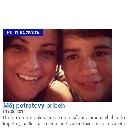
KULTÚRA ŽIVOTA
Môj potratový príbeh
17.06.2014
Omámená a v polospánku som s kŕčmi v bruchu vbehla do
kúpeľne, padla na kolená nad záchodovú misu a začala