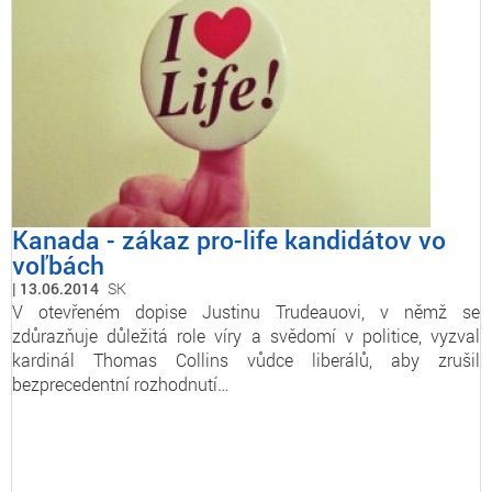
Kanada - zákaz pro-life kandidátov vo
voľbách
13.06.2014
SK
V otevřeném dopise Justinu Trudeauovi, v němž se
zdůrazňuje důležitá role víry a svědomí v politice, vyzval
kardinál Thomas Collins vůdce liberálů, aby zrušil
bezprecedentní rozhodnutí…