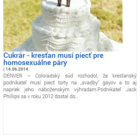
Cukrár - kresťan musí piecť pre
homosexuálne páry
14.06.2014
DENVER – Coloradský súd rozhodol, že kresťanský
podnikateľ musí piecť torty na „svadby“ gayov a to aj
napriek jeho náboženským výhradám.Podnikateľ Jack
Phillips sa v roku 2012 dostal do…