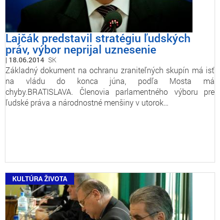
Lajčák predstavil stratégiu ľudských
práv, výbor neprijal uznesenie
18.06.2014
SK
Základný dokument na ochranu zraniteľných skupín má isť
na vládu do konca júna, podľa Mosta má
chyby.BRATISLAVA. Členovia parlamentného výboru pre
ľudské práva a národnostné menšiny v utorok…
KULTÚRA ŽIVOTA