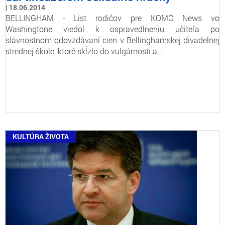
18.06.2014
BELLINGHAM - List rodičov pre KOMO News vo
Washingtone viedol k ospravedlneniu učiteľa po
slávnostnom odovzdávaní cien v Bellinghamskej divadelnej
strednej škole, ktoré skĺzlo do vulgárnosti a…
KULTÚRA ŽIVOTA