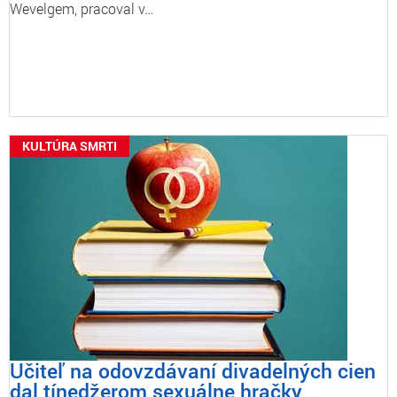
Wevelgem, pracoval v…
KULTÚRA SMRTI
Učiteľ na odovzdávaní divadelných cien
dal tínedžerom sexuálne hračky