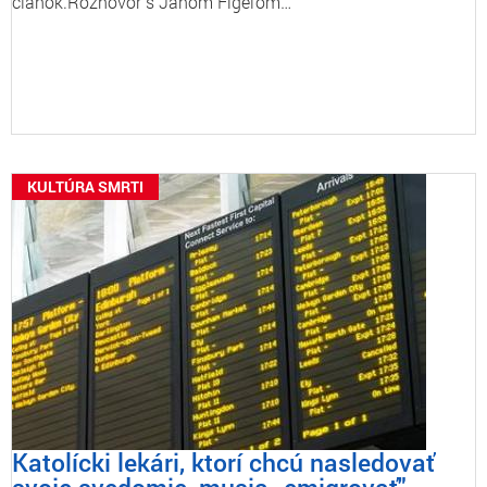
článok.Rozhovor s Jánom Figeľom…
KULTÚRA SMRTI
Katolícki lekári, ktorí chcú nasledovať