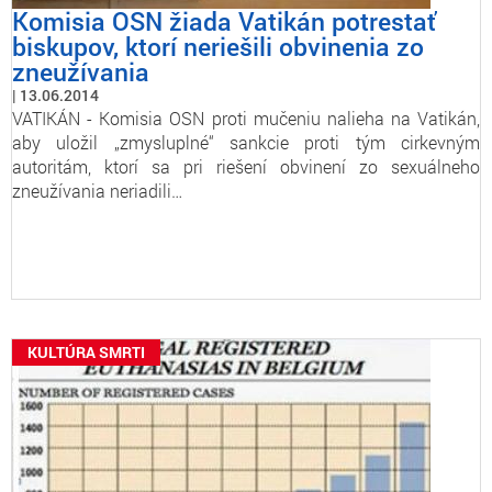
Komisia OSN žiada Vatikán potrestať
biskupov, ktorí neriešili obvinenia zo
zneužívania
13.06.2014
VATIKÁN - Komisia OSN proti mučeniu nalieha na Vatikán,
aby uložil „zmysluplné“ sankcie proti tým cirkevným
autoritám, ktorí sa pri riešení obvinení zo sexuálneho
zneužívania neriadili…
KULTÚRA SMRTI