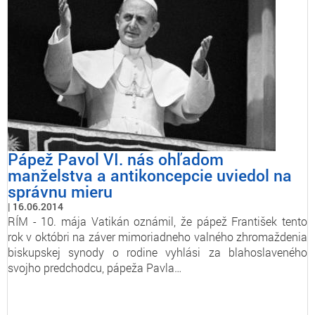
Pápež Pavol VI. nás ohľadom
manželstva a antikoncepcie uviedol na
správnu mieru
16.06.2014
RÍM - 10. mája Vatikán oznámil, že pápež František tento
rok v októbri na záver mimoriadneho valného zhromaždenia
biskupskej synody o rodine vyhlási za blahoslaveného
svojho predchodcu, pápeža Pavla…