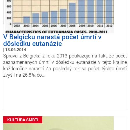
V Belgicku narastá počet úmrtí v
dôsledku eutanázie
13.06.2014
Správa z Belgicka z roku 2013 poukazuje na fakt, že počet
zaznamenaných úmrtí v dôsledku eutanázie v tejto krajine
každoročne narastá.Za posledný rok sa počet týchto úmrtí
zvýšil na 26.8%, čo…
KULTÚRA SMRTI