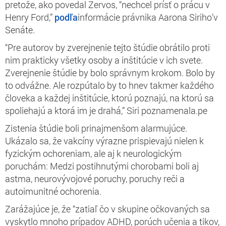
pretože, ako povedal Zervos, “nechcel prísť o prácu v
Henry Ford,”
podľa
informácie právnika Aarona Siriho’v
Senáte.
“Pre autorov by zverejnenie tejto štúdie obrátilo proti
nim prakticky všetky osoby a inštitúcie v ich svete.
Zverejnenie štúdie by bolo správnym krokom. Bolo by
to odvážne. Ale rozpútalo by to hnev takmer každého
človeka a každej inštitúcie, ktorú poznajú, na ktorú sa
spoliehajú a ktorá im je drahá,” Siri poznamenala.pe
Zistenia štúdie boli prinajmenšom alarmujúce.
Ukázalo sa, že vakcíny výrazne prispievajú nielen k
fyzickým ochoreniam, ale aj k neurologickým
poruchám: Medzi postihnutými chorobami boli aj
astma, neurovývojové poruchy, poruchy reči a
autoimunitné ochorenia.
Zarážajúce je, že “zatiaľ čo v skupine očkovaných sa
vyskytlo mnoho prípadov ADHD, porúch učenia a tikov,