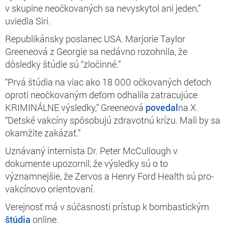
v skupine neočkovaných sa nevyskytol ani jeden,”
uviedla Siri.
Republikánsky poslanec USA. Marjorie Taylor
Greeneová z Georgie sa nedávno rozohnila, že
dôsledky štúdie sú “zločinné.”
“Prvá štúdia na viac ako 18 000 očkovaných deťoch
oproti neočkovaným deťom odhalila zatracujúce
KRIMINÁLNE výsledky,” Greeneová
povedal
na X.
“Detské vakcíny spôsobujú zdravotnú krízu. Mali by sa
okamžite zakázať.”
Uznávaný internista Dr. Peter McCullough v
dokumente upozornil, že výsledky sú o to
významnejšie, že Zervos a Henry Ford Health sú pro-
vakcínovo orientovaní.
Verejnosť má v súčasnosti prístup k bombastickým
štúdia
online.