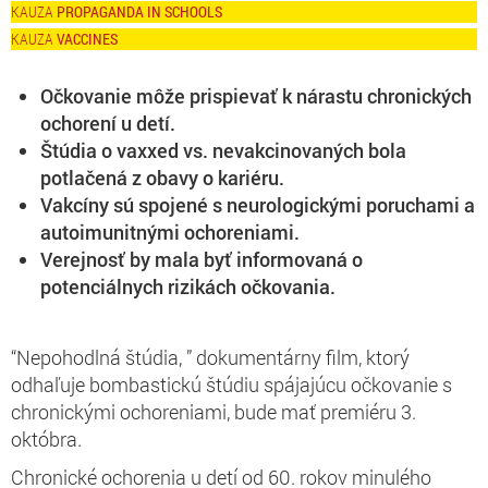
PROPAGANDA IN SCHOOLS
VACCINES
Očkovanie môže prispievať k nárastu chronických
ochorení u detí.
Štúdia o vaxxed vs. nevakcinovaných bola
potlačená z obavy o kariéru.
Vakcíny sú spojené s neurologickými poruchami a
autoimunitnými ochoreniami.
Verejnosť by mala byť informovaná o
potenciálnych rizikách očkovania.
“Nepohodlná štúdia, ” dokumentárny film, ktorý
odhaľuje bombastickú štúdiu spájajúcu očkovanie s
chronickými ochoreniami, bude mať premiéru 3.
októbra.
Chronické ochorenia u detí od 60. rokov minulého