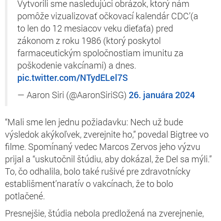
Vytvorili sme nasledujúci obrázok, ktorý nám
pomôže vizualizovať očkovací kalendár CDC’(a
to len do 12 mesiacov veku dieťaťa) pred
zákonom z roku 1986 (ktorý poskytol
farmaceutickým spoločnostiam imunitu za
poškodenie vakcínami) a dnes.
pic.twitter.com/NTydELel7S
— Aaron Siri (@AaronSiriSG)
26. januára 2024
“Mali sme len jednu požiadavku: Nech už bude
výsledok akýkoľvek, zverejnite ho,” povedal Bigtree vo
filme. Spomínaný vedec Marcos Zervos jeho výzvu
prijal a “uskutočnil štúdiu, aby dokázal, že Del sa mýli.”
To, čo odhalila, bolo také rušivé pre zdravotnícky
establišment’naratív o vakcínach, že to bolo
potlačené.
Presnejšie, štúdia nebola predložená na zverejnenie,