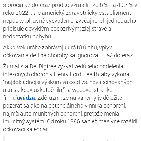
storočia až doteraz prudko vzrástli - zo 6 % na 40,7 % v
roku 2022 -, ale americký zdravotnícky establišment
neposkytol jasné vysvetlenie, zvyčajne ich jednoducho
pripisuje obvyklým podozrivým: zlej strave a
nedostatku pohybu.
Akkoľvek určite zohrávajú určitú úlohu, vplyv
očkovania detí na choroby sa ignoroval — až doteraz.
Žurnalista Del Bigtree vyzval vedúceho oddelenia
infekčných chorôb v Henry Ford Health, aby vykonal
“najdôkladnejší výskum vaxxed vs. nevakcinovaných,
aká sa kedy uskutočnila,”na webovej stránke
filmu’
uvádza
. Zdôraznil, že na vakcíny je dôležité
pozerať sa ako na potenciálneho vinníka ochorení,
najmä autoimunitných ochorení, pretože menia
imunitný systém. Od roku 1986 sa tiež masívne rozšíril
očkovací kalendár.