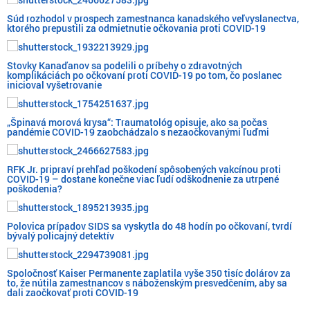
Súd rozhodol v prospech zamestnanca kanadského veľvyslanectva,
ktorého prepustili za odmietnutie očkovania proti COVID-19
Stovky Kanaďanov sa podelili o príbehy o zdravotných
komplikáciách po očkovaní proti COVID-19 po tom, čo poslanec
inicioval vyšetrovanie
„Špinavá morová krysa“: Traumatológ opisuje, ako sa počas
pandémie COVID-19 zaobchádzalo s nezaočkovanými ľuďmi
RFK Jr. pripraví prehľad poškodení spôsobených vakcínou proti
COVID-19 – dostane konečne viac ľudí odškodnenie za utrpené
poškodenia?
Polovica prípadov SIDS sa vyskytla do 48 hodín po očkovaní, tvrdí
bývalý policajný detektív
Spoločnosť Kaiser Permanente zaplatila vyše 350 tisíc dolárov za
to, že nútila zamestnancov s náboženským presvedčením, aby sa
dali zaočkovať proti COVID-19