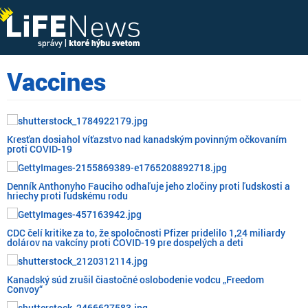
Vaccines
Kresťan dosiahol víťazstvo nad kanadským povinným očkovaním
proti COVID-19
Denník Anthonyho Fauciho odhaľuje jeho zločiny proti ľudskosti a
hriechy proti ľudskému rodu
CDC čelí kritike za to, že spoločnosti Pfizer pridelilo 1,24 miliardy
dolárov na vakcíny proti COVID-19 pre dospelých a deti
Kanadský súd zrušil čiastočné oslobodenie vodcu „Freedom
Convoy“