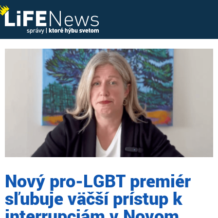
Nový pro-LGBT premiér
sľubuje väčší prístup k
interrupciám v Novom