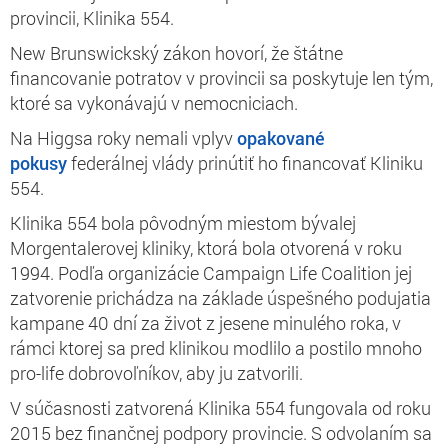
provincii, Klinika 554.
New Brunswickský zákon hovorí, že štátne
financovanie potratov v provincii sa poskytuje len tým,
ktoré sa vykonávajú v nemocniciach.
Na Higgsa roky nemali vplyv
opakované
pokusy
federálnej vlády prinútiť ho financovať Kliniku
554.
Klinika 554 bola pôvodným miestom bývalej
Morgentalerovej kliniky, ktorá bola otvorená v roku
1994. Podľa organizácie Campaign Life Coalition jej
zatvorenie prichádza na základe úspešného podujatia
kampane 40 dní za život z jesene minulého roka, v
rámci ktorej sa pred klinikou modlilo a postilo mnoho
pro-life dobrovoľníkov, aby ju zatvorili.
V súčasnosti zatvorená Klinika 554 fungovala od roku
2015 bez finančnej podpory provincie. S odvolaním sa