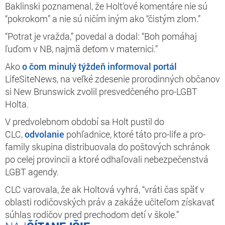
Baklinski poznamenal, že Holt’ové komentáre nie sú
“pokrokom” a nie sú ničím iným ako “čistým zlom.”
“Potrat je vražda,” povedal a dodal: “Boh pomáhaj
ľuďom v NB, najmä deťom v maternici.”
Ako
o čom minulý týždeň informoval portál
LifeSiteNews, na veľké zdesenie prorodinných občanov
si New Brunswick zvolil presvedčeného pro-LGBT
Holta.
V predvolebnom období sa Holt pustil do
CLC,
odvolanie
pohľadnice, ktoré táto pro-life a pro-
family skupina distribuovala do poštových schránok
po celej provincii a ktoré odhaľovali nebezpečenstvá
LGBT agendy.
CLC varovala, že ak Holtová vyhrá, “vráti čas späť v
oblasti rodičovských práv a zakáže učiteľom získavať
súhlas rodičov pred prechodom detí v škole.”