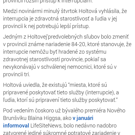
provincii rozšíri prístup k interrupciám.
Medzi novinármi minulý štvrtok Holtová vyhlásila, že
interrupcia je zdravotná starostlivosť a ľudia v jej
provincii k nej potrebujú lepší prístup.
Jedným z Holtovej’predvolebných sľubov bolo zmeniť
v provincii známe nariadenie 84-20, ktoré stanovuje, že
interrupcie nemôžu byť hradené zo systému
zdravotnej starostlivosti provincie, pokiaľ sa
nevykonávajú v schválenej nemocnici, ktoré sú v
provincii tri.
Holtová uviedla, že existujú “miesta, ktoré sú
pripravené poskytovať tieto služby (interrupcie), a
ľudia, ktorí sú pripravení tieto služby poskytovať.”
Pod vedením čoskoro už bývalého premiéra Nového
Brunšviku Blaina Higgsa, ako
v januári
informoval
LifeSiteNews, bolo nedávno nadobro
zatvorené jediné súkromné potratové zariadenie v