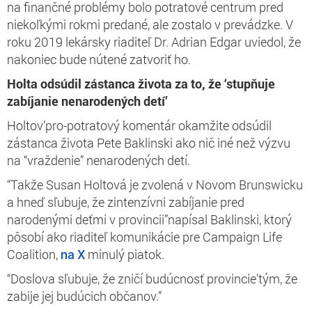
na finančné problémy bolo potratové centrum pred
niekoľkými rokmi predané, ale zostalo v prevádzke. V
roku 2019 lekársky riaditeľ Dr. Adrian Edgar uviedol, že
nakoniec bude nútené zatvoriť ho.
Holta odsúdil zástanca života za to, že ‘stupňuje
zabíjanie nenarodených detí’
Holtov’pro-potratový komentár okamžite odsúdil
zástanca života Pete Baklinski ako nič iné než výzvu
na “vraždenie” nenarodených detí.
“Takže Susan Holtová je zvolená v Novom Brunswicku
a hneď sľubuje, že zintenzívni zabíjanie pred
narodenými deťmi v provincii”napísal Baklinski, ktorý
pôsobí ako riaditeľ komunikácie pre Campaign Life
Coalition,
na X
minulý piatok.
“Doslova sľubuje, že zničí budúcnosť provincie’tým, že
zabije jej budúcich občanov.”