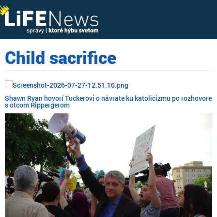
Child sacrifice
Shawn Ryan hovorí Tuckerovi o návrate ku katolicizmu po rozhovore
s otcom Rippergerom