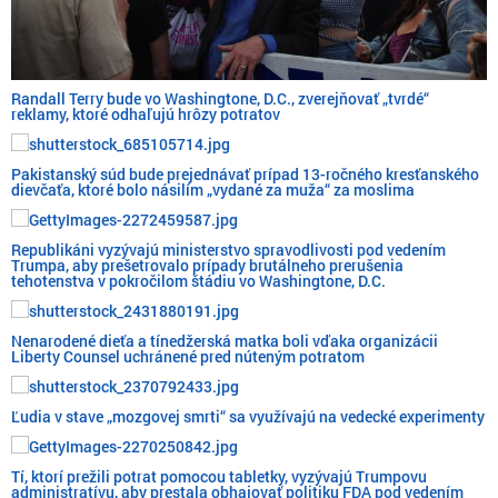
Randall Terry bude vo Washingtone, D.C., zverejňovať „tvrdé“
reklamy, ktoré odhaľujú hrôzy potratov
Pakistanský súd bude prejednávať prípad 13-ročného kresťanského
dievčaťa, ktoré bolo násilím „vydané za muža“ za moslima
Republikáni vyzývajú ministerstvo spravodlivosti pod vedením
Trumpa, aby prešetrovalo prípady brutálneho prerušenia
tehotenstva v pokročilom štádiu vo Washingtone, D.C.
Nenarodené dieťa a tínedžerská matka boli vďaka organizácii
Liberty Counsel uchránené pred núteným potratom
Ľudia v stave „mozgovej smrti“ sa využívajú na vedecké experimenty
Tí, ktorí prežili potrat pomocou tabletky, vyzývajú Trumpovu
administratívu, aby prestala obhajovať politiku FDA pod vedením