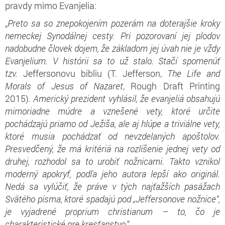
pravdy mimo Evanjelia:
„
Preto sa so znepokojením pozerám na doterajšie kroky
nemeckej Synodálnej cesty. Pri pozorovaní je
j
plodov
nadobudne človek dojem, že základom je
j
úvah nie je vždy
Evanjelium. V histórii sa to už stalo. Stačí spomenúť
tzv.
Jeffersonovu bibliu (T. Jefferson,
The Life and
Morals of Jesus of Nazaret
, Rough Draft Printing
2015).
Americký prezident vyhlásil, že evanjeliá obsahujú
mimoriadne múdre a vznešené vety, ktoré určite
pochádzajú priamo od Ježiša, ale aj hlúpe a triviálne vety,
ktoré musia pochádzať od nevzdelaných apoštolov.
Presvedčený, že má kritériá na rozlíšenie jednej vety od
druhej, rozhodol sa to urobiť nožnicami. Takto vznikol
moderný apokryf, podľa jeho autora lepší ako originál.
Nedá sa vylúčiť, že práve v tých najťažších pasážach
Svätého
p
ísma, ktoré spadajú pod „Jeffersonove nožnice“,
je vyjadrené proprium christianum – to, čo je
charakteristické pre kresťanstvo
.“