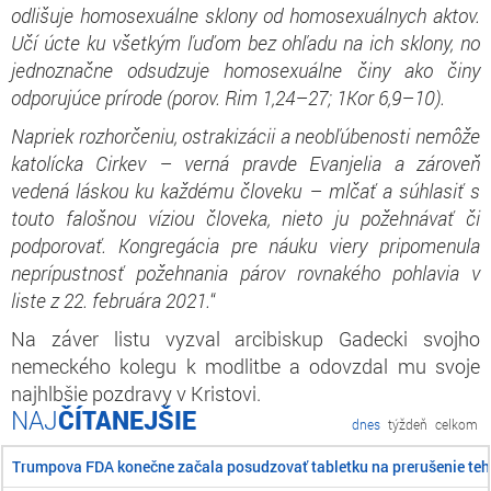
odlišuje homosexuálne sklony od homosexuálnych aktov.
Učí úcte ku všetkým ľuďom bez ohľadu na ich sklony, no
jednoznačne odsudzuje homosexuálne činy ako činy
odporujúce prírode (porov. Rim 1,24–27; 1Kor 6,9–10).
Napriek rozhorčeniu, ostrakizácii a neobľúbenosti nemôže
katolícka Cirkev – verná pravde
E
vanjelia a zároveň
vedená láskou ku každému človeku – mlčať a súhlasiť s
touto falošnou víziou človeka, nieto ju požehnávať či
podporovať. Kongregácia pre náuku viery pripomenula
neprípustnosť požehnania párov rovnakého pohlavia v
liste z 22. februára 2021.
“
Na záver listu vyzval arcibiskup Gadecki svojho
nemeckého kolegu k modlitbe a odovzdal mu svoje
najhlbšie pozdravy v Kristovi.
ČÍTANEJŠIE
dnes
týždeň
celkom
Trumpova FDA konečne začala posudzovať tabletku na prerušenie teh