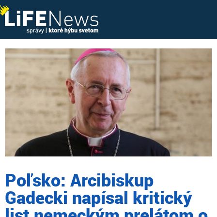
Poľsko: Arcibiskup
Gadecki napísal kritický
list nemeckým prelátom o