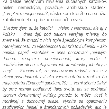
Za ďalšie negatívum myslenia súčasných katolíkov,
nielen nemeckých, považuje arcibiskup Gadecki
„
komplex menejcennosti
“, následkom ktorého sa snažia
katolíci votrieť do priazne súčasného sveta:
„
Uvedomujem si, že katolíci – nielen v Nemecku, ale aj v
Poľsku – dnes žijú pod tlakom verejnej mienky, čo
znamená, že mnohí z nich trpia špecifickým komplexom
menejcennosti. Vo všeobecnosti sú Kristovi učeníci – ako
napísal pápež František – dnes ohrozovaní „nejakým
druhom komplexu menejcennosti, ktorý vedie k
relativizácii alebo zatajovaniu ich kresťanskej identity a
viery“. … Skončia tak, že pochovávajú radosť z misie v
akejsi posadnutosti byť ako všetci ostatní a mať to, čo
majú ostatní (Evangelii gaudium, 79)
. …
Verní učeniu Cirkvi
by sme nemali podľahnúť tlaku sveta, ani sa podriadiť
vzorom dominantnej kultúry, pretože to môže viesť k
morálnej a duchovnej skaze. Vyhnite sa opakovaniu
zaužívaných hesiel a štandardných požiadaviek, ako je