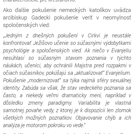
Ako ďalšie pokušenie nemeckých katolíkov uvádza
arcibiskup Gadecki pokušenie veriť v neomylnosť
spoločenských vied:
„
Jedným z dnešných pokušení v Cirkvi je neustále
konfrontovať Ježišovo učenie so súčasnými výdobytkami
psychológie a spoločenských vied. Ak niečo v Evanjeliu
nesúhlasí so súčasným stavom poznania v týchto
náukách, učeníci, aby ochránili Majstra pred rozpakmi v
očiach súčasníkov, pokúšajú sa „aktualizovať“
E
vanjelium.
Pokušenie „modernizovať“ sa týka najmä sféry sexuálnej
identity. Zabúda sa však, že stav vedeckého poznania sa
často, a niekedy veľmi dramaticky mení, napríklad v
dôsledku zmeny paradigmy. Variabilita je vlastná
samotnej povahe vedy, z ktorej je k dispozícii len zlomok
všetkých možných poznatkov. Objavovanie chýb a ich
analýza je motorom pokroku vo vede
.“