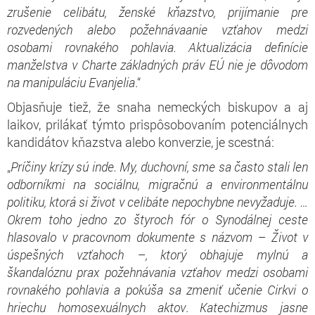
zrušenie celibátu, ženské kňazstvo, prijímanie pre
rozvedených alebo požehn
áva
anie vzťahov medzi
osobami rovnakého pohlavia. Aktualizácia definície
manželstva v Charte základných práv EÚ nie je dôvodom
na manipuláciu Evanjelia
.“
Objasňuje tiež, že snaha nemeckých biskupov a aj
laikov, prilákať týmto prispôsobovaním potenciálnych
kandidátov kňazstva alebo konverzie, je scestná:
„
Príčiny krízy sú inde. My, duchovní, sme sa často stali len
odborníkmi na sociálnu, migračnú a environmentálnu
politiku, ktorá si život v celibáte nepochybne nevyžaduje. …
Okrem toho jedno zo štyroch fór o Synodálnej ceste
hlasovalo v pracovnom dokumente s názvom – Život v
úspešných vzťahoch –, ktorý obhajuje mylnú a
škandalóznu prax požehnávania vzťahov medzi osobami
rovnakého pohlavia a pokúša sa zmeniť učenie Cirkvi o
hriechu homosexuálnych aktov
.
Katechizmus jasne