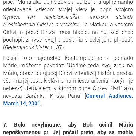
píše: "Mária ako úplne závislá od Boha a úplne naňho
orientovaná vzletom svojej viery je, popri svojom
Synovi,
tým najdokonalejším obrazom slobody
a oslobodenia ľudstva a vesmíru
. Je Matkou a vzorom
Cirkvi, a preto Cirkev musí hľadieť na ňu, keď chce
pochopiť zmysel svojho poslania v celej jeho plnosti“.
(
Redemptoris Mater,
n. 37).
Pokiaľ toto tajomstvo kontemplujeme z pohľadu
Márie, môžeme povedať: "Uprime teda svoj zrak na
Máriu, obraz putujúcej Cirkvi v búrlivej histórii, predsa
však na jej ceste k slávnemu miestu určenia, ktorým je
nebeský Jeruzalem, v ktorom bude Cirkev žiariť ako
nevesta Baránka, Krista Pána" [
General Audience,
March 14, 2001
].
7. Bolo nevyhnutné, aby Boh učinil Máriu
nepoškvrnenou pri Jej počatí preto, aby sa mohla