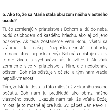
6. Ako to, že sa Mária stala obrazom nášho vlastného
osudu?
Tí, čo zomierajú v priateľstve s Bohom a idú do neba,
budú oslobodení od každého hriechu, ako aj od jeho
poškvrny. Ak teda zostaneme verní Bohu, všetci sa
vrátime k našej "nepoškvrnenosti" (latinsky
immaculatus - nepoškvrnený). Boh nás očisťuje už aj v
tomto živote a vychováva nás k svätosti. Ak však
zomrieme síce v priateľstve s Ním, ale nedokonale
očistení, Boh nás očisťuje v očistci a tým nám vracia
nepoškvrnenosť.
Tým, že Mária dostala túto milosť už v okamihu svojho
počatia, Boh nám ju predkladá ako obraz nášho
vlastného osudu. Ukazuje nám tak, že vďaka Božej
milosti je to možné aj pre ľudí. Sv. pápež Ján Pavol II