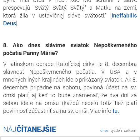
prespevujú ´Svätý, Svätý, Svätý" a Matku na zemi,
ktorá žila v ustavičnej sláve svätosti." [
Ineffabilis
Deus
].
8. Ako dnes slávime sviatok Nepoškvrneného
počatia Panny Márie?
V latinskom obrade Katolíckej cirkvi je 8. decembra
slávnosť Nepoškvrneného počatia. V USA a v
mnohých iných krajinách ide o prikázaný sviatok. Ak 8.
decembra pripadne na sobotu, povinná účasť na sv.
omši platí, aj keď to bude znamenať, že dva dni za
sebou idete na omšu (každú nedeľu totiž tiež platí
povinnosť zúčastniť sa na sv. omši. Viac info
tu.
ČÍTANEJŠIE
dnes
týždeň
celkom