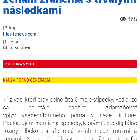
následkami
465
lifesitenews.com
Milko Kostovič
KULTÚRA SMRTI
PORNO GENERACIA
Tí z vás, ktorí pravidelne čítajú moje stĺpčeky, vedia, že
sa neustále snažím zdôrazňovať
vplyv všadeprítomného porna v našej kultúre.
Poukazujem najmä na spôsoby, ktorými tieto digitálne
toxíny hlboko transformujú vzťah medzi mužmi a
ženami. Nesporné dôkazy o tom, že pornografia