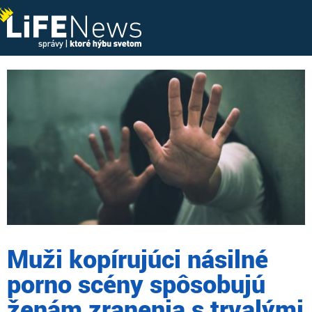
Muži kopírujúci násilné
porno scény spôsobujú
ženám zranenia s trvalými