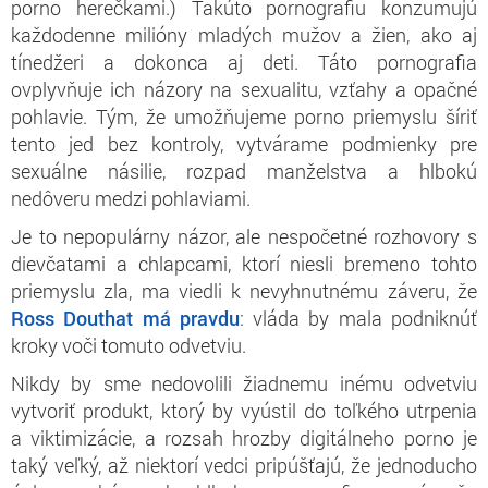
porno herečkami.) Takúto pornografiu konzumujú
každodenne milióny mladých mužov a žien, ako aj
tínedžeri a dokonca aj deti. Táto pornografia
ovplyvňuje ich názory na sexualitu, vzťahy a opačné
pohlavie. Tým, že umožňujeme porno priemyslu šíriť
tento jed bez kontroly, vytvárame podmienky pre
sexuálne násilie, rozpad manželstva a hlbokú
nedôveru medzi pohlaviami.
Je to nepopulárny názor, ale nespočetné rozhovory s
dievčatami a chlapcami, ktorí niesli bremeno tohto
priemyslu zla, ma viedli k nevyhnutnému záveru, že
Ross Douthat má pravdu
: vláda by mala podniknúť
kroky voči tomuto odvetviu.
Nikdy by sme nedovolili žiadnemu inému odvetviu
vytvoriť produkt, ktorý by vyústil do toľkého utrpenia
a viktimizácie, a rozsah hrozby digitálneho porno je
taký veľký, až niektorí vedci pripúšťajú, že jednoducho