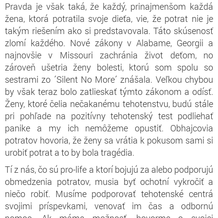
Pravda je však taká, že každý, prinajmenšom každá
žena, ktorá potratila svoje dieťa, vie, že potrat nie je
takým riešením ako si predstavovala. Táto skúsenosť
zlomí každého. Nové zákony v Alabame, Georgii a
najnovšie v Missouri zachránia život deťom, no
zároveň ušetria ženy bolesti, ktorú som spolu so
sestrami zo ´Silent No More´ znášala. Veľkou chybou
by však teraz bolo zatlieskať týmto zákonom a odísť.
Ženy, ktoré čelia nečakanému tehotenstvu, budú stále
pri pohľade na pozitívny tehotenský test podliehať
panike a my ich nemôžeme opustiť. Obhajcovia
potratov hovoria, že ženy sa vrátia k pokusom sami si
urobiť potrat a to by bola tragédia.
Tí z nás, čo sú pro-life a ktorí bojujú za alebo podporujú
obmedzenia potratov, musia byť ochotní vykročiť a
niečo robiť. Musíme podporovať tehotenské centrá
svojimi príspevkami, venovať im čas a odbornú
pomoc. Ak máme možnosť, hovorme o svojej