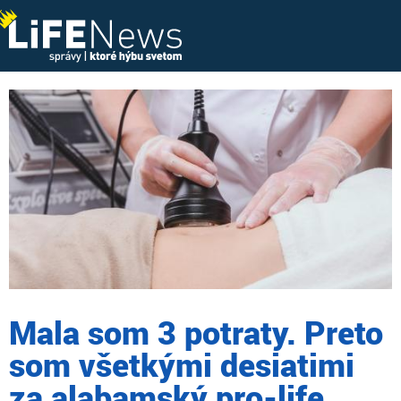
Mala som 3 potraty. Preto
som všetkými desiatimi
za alabamský pro-life