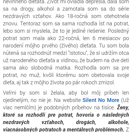
nevinného dieťaťa. Život mi ovládla depresia, dala som
sa na drogy, alkohol a zamotala som sa do série
nezdravých vzťahov. Ako 18-ročná som otehotnela
znovu. Tentoraz som sa sama rozhodla ísť na potrat,
lebo som si myslela, že to je jediné riešenie. Posledný
potrat som mala ako 22-ročná, len 6 mesiacov po
narodení môjho prvého (živého) dieťaťa. Tu som bola
nútená sa rozhodnúť medzi "istotou", že si udržím otca
už narodeného dieťaťa a vidinou, že budem na dve deti
sama ako slobodná matka. Rozhodla som sa pre
potrat, no muž, kvôli ktorému som obetovala svoje
dieťa, aj tak z môjho života po pár rokoch zmizol.
Veľmi by som si želala, aby bol môj príbeh len
ojedinelým, no nie je. Na website
Silent No More
(Už
viac nemlčím) je podobných príbehov na tisíce.
Ženy,
ktoré sa rozhodli pre potrat, hovoria o následných
nezdravých vzťahoch, drogách, alkohole,
viacnásobných potratoch a mentálnych problémoch.
Z