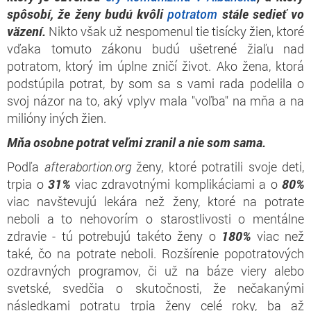
spôsobí, že ženy budú kvôli
potratom
stále sedieť vo
väzení.
Nikto však už nespomenul tie tisícky žien, ktoré
vďaka tomuto zákonu budú ušetrené žiaľu nad
potratom, ktorý im úplne zničí život. Ako žena, ktorá
podstúpila potrat, by som sa s vami rada podelila o
svoj názor na to, aký vplyv mala "voľba" na mňa a na
milióny iných žien.
Mňa osobne potrat veľmi zranil a nie som sama.
Podľa
afterabortion.org
ženy, ktoré potratili svoje deti,
trpia o
31%
viac zdravotnými komplikáciami a o
80%
viac navštevujú lekára než ženy, ktoré na potrate
neboli a to nehovorím o starostlivosti o mentálne
zdravie - tú potrebujú takéto ženy o
180%
viac než
také, čo na potrate neboli. Rozšírenie popotratových
ozdravných programov, či už na báze viery alebo
svetské, svedčia o skutočnosti, že nečakanými
následkami potratu trpia ženy celé roky, ba až