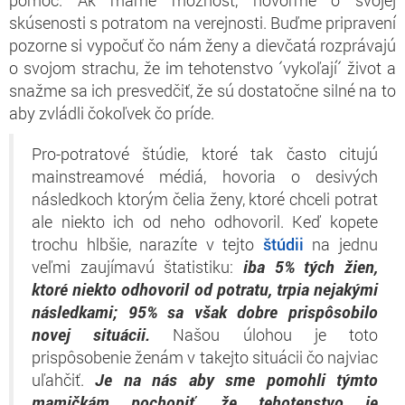
skúsenosti s potratom na verejnosti. Buďme pripravení
pozorne si vypočuť čo nám ženy a dievčatá rozprávajú
o svojom strachu, že im tehotenstvo ´vykoľají´ život a
snažme sa ich presvedčiť, že sú dostatočne silné na to
aby zvládli čokoľvek čo príde.
Pro-potratové štúdie, ktoré tak často citujú
mainstreamové médiá, hovoria o desivých
následkoch ktorým čelia ženy, ktoré chceli potrat
ale niekto ich od neho odhovoril. Keď kopete
trochu hlbšie, narazíte v tejto
štúdii
na jednu
veľmi zaujímavú štatistiku:
iba 5% tých žien,
ktoré niekto odhovoril od potratu, trpia nejakými
následkami; 95% sa však dobre prispôsobilo
novej situácii.
Našou úlohou je toto
prispôsobenie ženám v takejto situácii čo najviac
uľahčiť.
Je na nás aby sme pomohli týmto
mamičkám pochopiť, že tehotenstvo je