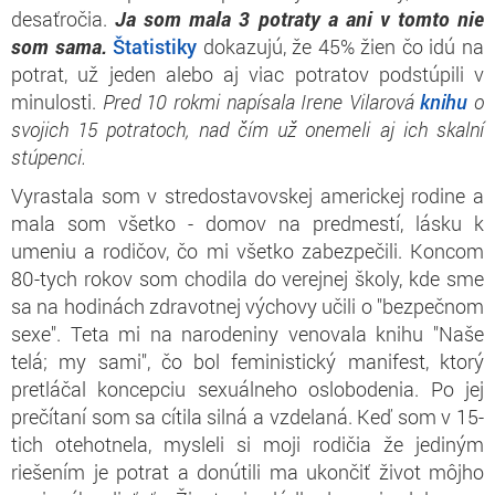
desaťročia.
Ja som mala 3 potraty a ani v tomto nie
som sama.
Štatistiky
dokazujú, že 45% žien čo idú na
potrat, už jeden alebo aj viac potratov podstúpili v
minulosti.
Pred 10 rokmi napísala Irene Vilarová
knihu
o
svojich 15 potratoch, nad čím už onemeli aj ich skalní
stúpenci.
Vyrastala som v stredostavovskej americkej rodine a
mala som všetko - domov na predmestí, lásku k
umeniu a rodičov, čo mi všetko zabezpečili. Koncom
80-tych rokov som chodila do verejnej školy, kde sme
sa na hodinách zdravotnej výchovy učili o "bezpečnom
sexe". Teta mi na narodeniny venovala knihu "Naše
telá; my sami", čo bol feministický manifest, ktorý
pretláčal koncepciu sexuálneho oslobodenia. Po jej
prečítaní som sa cítila silná a vzdelaná. Keď som v 15-
tich otehotnela, mysleli si moji rodičia že jediným
riešením je potrat a donútili ma ukončiť život môjho