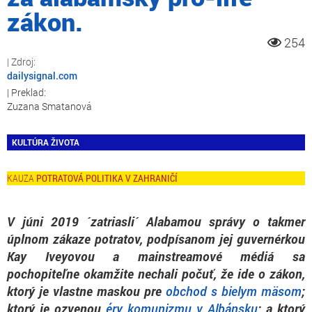
zákon.
254
dailysignal.com
Zuzana Smatanová
KULTÚRA ŽIVOTA
POTRATOVÁ POLITIKA V ZAHRANIČÍ
V júni 2019 ´zatriasli´ Alabamou správy o takmer
úplnom zákaze potratov, podpísanom jej guvernérkou
Kay Iveyovou a mainstreamové médiá sa
pochopiteľne okamžite nechali počuť, že ide o zákon,
ktorý je vlastne maskou pre
obchod s bielym mäsom
;
ktorý je ozvenou
éry komunizmu v Albánsku
; a ktorý