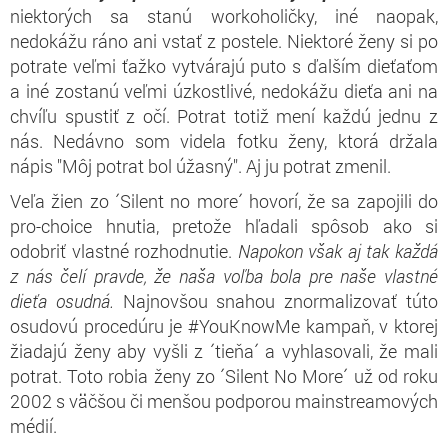
niektorých sa stanú workoholičky, iné naopak,
nedokážu ráno ani vstať z postele. Niektoré ženy si po
potrate veľmi ťažko vytvárajú puto s ďalším dieťaťom
a iné zostanú veľmi úzkostlivé, nedokážu dieťa ani na
chvíľu spustiť z očí. Potrat totiž mení každú jednu z
nás. Nedávno som videla fotku ženy, ktorá držala
nápis "Môj potrat bol úžasný". Aj ju potrat zmenil.
Veľa žien zo ´Silent no more´ hovorí, že sa zapojili do
pro-choice hnutia, pretože hľadali spôsob ako si
odobriť vlastné rozhodnutie.
Napokon však aj tak každá
z nás čelí pravde, že naša voľba bola pre naše vlastné
dieťa osudná.
Najnovšou snahou znormalizovať túto
osudovú procedúru je #YouKnowMe kampaň, v ktorej
žiadajú ženy aby vyšli z ´tieňa´ a vyhlasovali, že mali
potrat. Toto robia ženy zo ´Silent No More´ už od roku
2002 s väčšou či menšou podporou mainstreamových
médií.