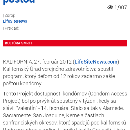
1,907
LifeSiteNews
KULTÚRA SMRTI
KALIFORNIA, 27. február 2012 (
LifeSiteNews.com
) -
Kalifornský Úrad verejného zdravotníctva spustil
program, ktorý deťom od 12 rokov zadarmo zašle
poštou kondómy.
Tento Projekt dostupnosti kondómov (Condom Access
Project) bol po prvýkrát spustený v týždni, kedy sa
slávil "Valentín" - 14. februára. Stalo sa tak v Alamede,
Sacramente, San Joaquine, Kerne a častiach
sanfranciských okresov, ktoré spadajú pod kalifornskú
Radu pre zdravie rodiny (Family Health Council). Tieto