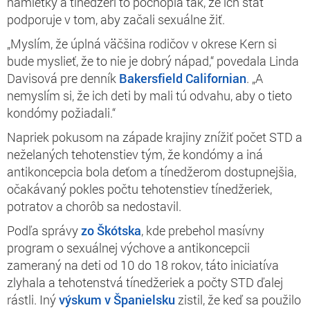
námietky a tínedžeri to pochopia tak, že ich štát
podporuje v tom, aby začali sexuálne žiť.
„Myslím, že úplná väčšina rodičov v okrese Kern si
bude myslieť, že to nie je dobrý nápad,“ povedala Linda
Davisová pre denník
Bakersfield Californian
. „A
nemyslím si, že ich deti by mali tú odvahu, aby o tieto
kondómy požiadali.“
Napriek pokusom na západe krajiny znížiť počet STD a
neželaných tehotenstiev tým, že kondómy a iná
antikoncepcia bola deťom a tínedžerom dostupnejšia,
očakávaný pokles počtu tehotenstiev tínedžeriek,
potratov a chorôb sa nedostavil.
Podľa správy
zo Škótska
, kde prebehol masívny
program o sexuálnej výchove a antikoncepcii
zameraný na deti od 10 do 18 rokov, táto iniciatíva
zlyhala a tehotenstvá tínedžeriek a počty STD ďalej
rástli. Iný
výskum v Španielsku
zistil, že keď sa použilo