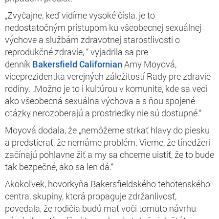
„Zvyčajne, keď vidíme vysoké čísla, je to
nedostatočným prístupom ku všeobecnej sexuálnej
výchove a službám zdravotnej starostlivosti o
reprodukčné zdravie, “ vyjadrila sa pre
denník
Bakersfield Californian
Amy Moyová,
viceprezidentka verejných záležitostí Rady pre zdravie
rodiny. „Možno je to i kultúrou v komunite, kde sa veci
ako všeobecná sexuálna výchova a s ňou spojené
otázky nerozoberajú a prostriedky nie sú dostupné.“
Moyová dodala, že „nemôžeme strkať hlavy do piesku
a predstierať, že nemáme problém. Vieme, že tínedžeri
začínajú pohlavne žiť a my sa chceme uistiť, že to bude
tak bezpečné, ako sa len dá.“
Akokoľvek, hovorkyňa Bakersfieldského tehotenského
centra, skupiny, ktorá propaguje zdržanlivosť,
povedala, že rodičia budú mať voči tomuto návrhu