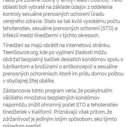
oblasti boli vybraté na základe údajov z oddelenia
kontroly sexuálne prenosných ochorení Úradu
verejného zdravia. Stalo sa tak kvôli vysokému počtu
tehotenstiev, sexuálne prenosných ochorení (STD) a
infekcií medzi tínedžermi v týchto okresoch.
Tínedžeri sa majú obrátiť na internetovú stránku,
TeenSource.org, kde po vyplnení žiadosti môžu
obdržať bezplatný balíček desiatich kondómov spolu s
lubrikantom a brožúrami o antikoncepcii a sexuálne
prenosných ochoreniach, ktoré im prídu domov poštou
v obyčajnej žltej obálke.
Zástancovia tohto program veria, že poskytnutím
väčšieho množstva bezplatných kondómov
napomôžu znížiť ohromný počet STD a tehotenstiev
tínedžeriek v Kalifornii. Priznávajú však pritom, že
zdržanlivosť je jediným istým spôsobom, ako týmto
prípadom predísť.