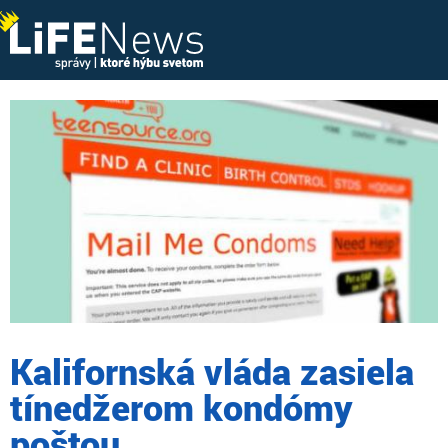
Kalifornská vláda zasiela
tínedžerom kondómy
poštou