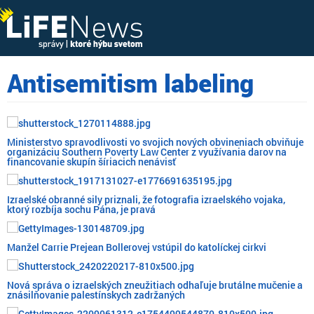
Antisemitism labeling
Ministerstvo spravodlivosti vo svojich nových obvineniach obviňuje
organizáciu Southern Poverty Law Center z využívania darov na
financovanie skupín šíriacich nenávisť
Izraelské obranné sily priznali, že fotografia izraelského vojaka,
ktorý rozbíja sochu Pána, je pravá
Manžel Carrie Prejean Bollerovej vstúpil do katolíckej cirkvi
Nová správa o izraelských zneužitiach odhaľuje brutálne mučenie a
znásilňovanie palestínskych zadržaných