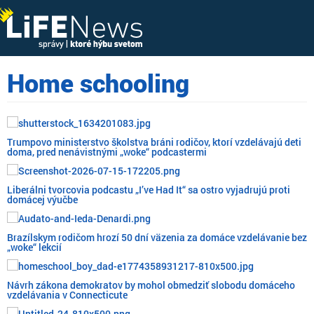
Home schooling
Trumpovo ministerstvo školstva bráni rodičov, ktorí vzdelávajú deti
doma, pred nenávistnými „woke“ podcastermi
Liberálni tvorcovia podcastu „I’ve Had It“ sa ostro vyjadrujú proti
domácej výučbe
Brazílskym rodičom hrozí 50 dní väzenia za domáce vzdelávanie bez
„woke“ lekcií
Návrh zákona demokratov by mohol obmedziť slobodu domáceho
vzdelávania v Connecticute