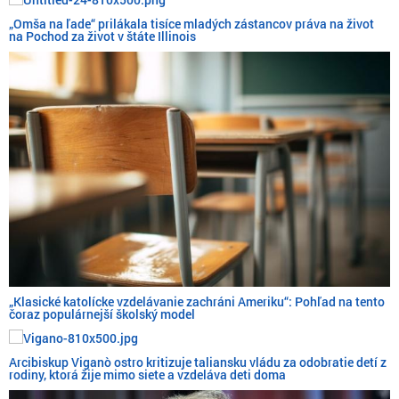
„Omša na ľade“ prilákala tisíce mladých zástancov práva na život
na Pochod za život v štáte Illinois
„Klasické katolícke vzdelávanie zachráni Ameriku“: Pohľad na tento
čoraz populárnejší školský model
Arcibiskup Viganò ostro kritizuje taliansku vládu za odobratie detí z
rodiny, ktorá žije mimo siete a vzdeláva deti doma