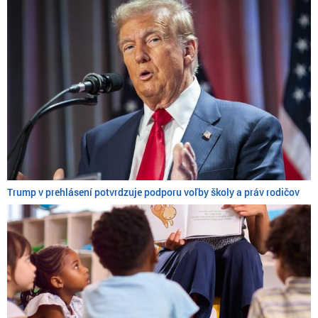
Trump v prehlásení potvrdzuje podporu voľby školy a práv rodičov