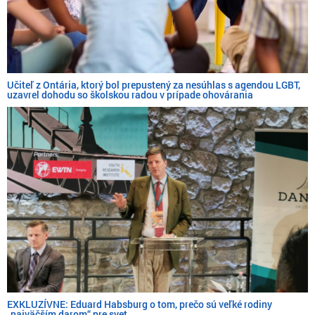
Učiteľ z Ontária, ktorý bol prepustený za nesúhlas s agendou LGBT,
uzavrel dohodu so školskou radou v prípade ohovárania
EXKLUZÍVNE: Eduard Habsburg o tom, prečo sú veľké rodiny
„najväčším darom“ pre svet