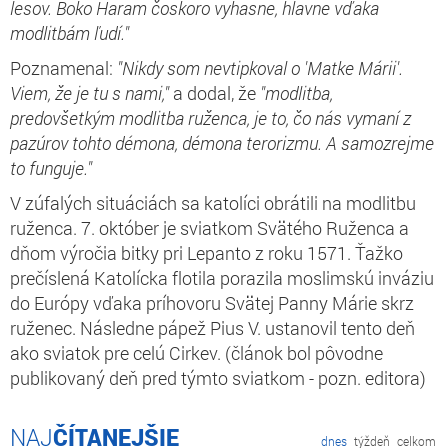
lesov. Boko Haram čoskoro vyhasne, hlavne vďaka
modlitbám ľudí."
Poznamenal:
"Nikdy som nevtipkoval o 'Matke Márii'.
Viem, že je tu s nami,"
a dodal, že
"modlitba,
predovšetkým modlitba ruženca, je to, čo nás vymaní z
pazúrov tohto démona, démona terorizmu. A samozrejme
to funguje."
V zúfalých situáciách sa katolíci obrátili na modlitbu
ruženca. 7. október je sviatkom Svätého Ruženca a
dňom výročia bitky pri Lepanto z roku 1571. Ťažko
prečíslená Katolícka flotila porazila moslimskú inváziu
do Európy vďaka príhovoru Svätej Panny Márie skrz
ruženec. Následne pápež Pius V. ustanovil tento deň
ako sviatok pre celú Cirkev. (článok bol pôvodne
publikovaný deň pred týmto sviatkom - pozn. editora)
ČÍTANEJŠIE
dnes
týždeň
celkom