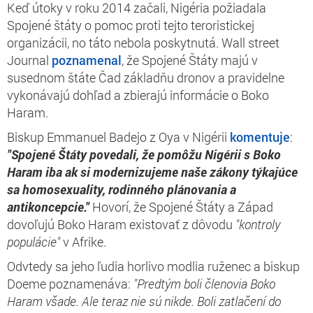
Keď útoky v roku 2014 začali, Nigéria požiadala
Spojené štáty o pomoc proti tejto teroristickej
organizácii, no táto nebola poskytnutá. Wall street
Journal
poznamenal
, že Spojené Štáty majú v
susednom štáte Čad základňu dronov a pravidelne
vykonávajú dohľad a zbierajú informácie o Boko
Haram.
Biskup Emmanuel Badejo z Oya v Nigérii
komentuje
:
"Spojené Štáty povedali, že pomôžu Nigérii s Boko
Haram iba ak si modernizujeme naše zákony týkajúce
sa homosexuality, rodinného plánovania a
antikoncepcie."
Hovorí, že Spojené Štáty a Západ
dovoľujú Boko Haram existovať z dôvodu
"kontroly
populácie"
v Afrike.
Odvtedy sa jeho ľudia horlivo modlia ruženec a biskup
Doeme poznamenáva:
"Predtým boli členovia Boko
Haram všade. Ale teraz nie sú nikde. Boli zatlačení do