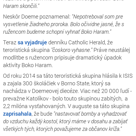
Haram skončili."
Neskôr Doeme poznamenal:
"Nepotreboval som pre
vysvetlenie žiadneho proroka. Bolo očividne jasné, že s
ružencom budeme schopní vyhnať Boko Haram."
Teraz
sa vyjadruje
denníku Catholic Herald, že
teroristická skupina
"čoskoro vyhasne."
Práve neustálej
modlitbe s ružencom pripisuje dramatický úpadok
aktivity Boko Haram.
Od roku 2014 sa táto teroristická skupina hlásila k ISIS
a zajala 300 školáčiek v Borno State, ktorý sa
nachádza v Doemeovej diecéze. Viac než 20 000 ľudí -
prevažne Katolíkov - bolo touto skupinou zabitých, a
2,2 milóna vysťahovaných. V auguste sa táto skupina
zaprisahala
, že bude
"nastavovať bomby a vyhadzovať
do vzduchu každý kostol, ktorý máme v dosahu a zabíjať
všetkých tých, ktorých považujeme za občanov kríža."