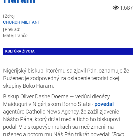
1,687
CHURCH MILITANT
Matej Trančo
KULTÚRA ŽIVOTA
Nigérijský biskup, ktorému sa zjavil Pán, oznamuje že
Ruženec je zodpovedný za oslabenie teroristickej
skupiny Boko Haram.
Biskup Oliver Dashe Doeme — vedúci diecézy
Maiduguri v Nigérijskom Borno State -
povedal
agentúre Catholic News Agency, že zažil zjavenie
Nášho Pána, ktorý držal meč a ticho ho biskupovi
podal. V biskupových rukách sa meč zmenil na
ruženec a potom mu Náš Pán trikrát povedal:
"Boko