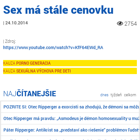
Sex má stále cenovku
24.10.2014
2754
https://www.youtube.com/watch?v=KfF64EWd_RA
PORNO GENERACIA
SEXUÁLNA VÝCHOVA PRE DETI
ČÍTANEJŠIE
dnes
týždeň
celkom
POZRITE SI: Otec Ripperger a exorcisti sa zhodujú, že démoni sa môž
Otec Ripperger má pravdu: „Asmodeus je démon homosexuality u mu
Páter Ripperger: Antikrist sa „predstaví ako riešenie“ problémov ľudst