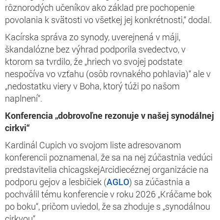
rôznorodých učeníkov ako základ pre pochopenie
povolania k svätosti vo všetkej jej konkrétnosti,“ dodal.
Kacírska správa zo synody, uverejnená v máji,
škandalózne bez výhrad podporila svedectvo, v
ktorom sa tvrdilo, že „hriech vo svojej podstate
nespočíva vo vzťahu (osôb rovnakého pohlavia)“ ale v
„nedostatku viery v Boha, ktorý túži po našom
naplnení“.
Konferencia „dobrovoľne rezonuje v našej synodálnej
cirkvi“
Kardinál Cupich vo svojom liste adresovanom
konferencii poznamenal, že sa na nej zúčastnia vedúci
predstavitelia chicagskejArcidiecéznej organizácie na
podporu gejov a lesbičiek (
AGLO
) sa zúčastnia a
pochválil tému konferencie v roku 2026 „Kráčame bok
po boku“, pričom uviedol, že sa zhoduje s „synodálnou
cirkvou“.