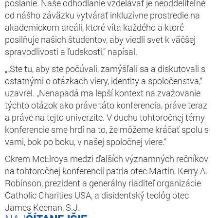
poslanie. Naše odhodlanie vzdelávať je neoddeliteľné
od nášho záväzku vytvárať inkluzívne prostredie na
akademickom areáli, ktoré víta každého a ktoré
posilňuje našich študentov, aby viedli svet k väčšej
spravodlivosti a ľudskosti,“ napísal.
„„Ste tu, aby ste počúvali, zamýšľali sa a diskutovali s
ostatnými o otázkach viery, identity a spoločenstva,“
uzavrel. „Nenapadá ma lepší kontext na zvažovanie
týchto otázok ako práve táto konferencia, práve teraz
a práve na tejto univerzite. V duchu tohtoročnej témy
konferencie sme hrdí na to, že môžeme kráčať spolu s
vami, bok po boku, v našej spoločnej viere.“
Okrem McElroya medzi ďalších významných rečníkov
na tohtoročnej konferencii patria otec Martin, Kerry A.
Robinson, prezident a generálny riaditeľ organizácie
Catholic Charities USA, a disidentský teológ otec
James Keenan, S.J.