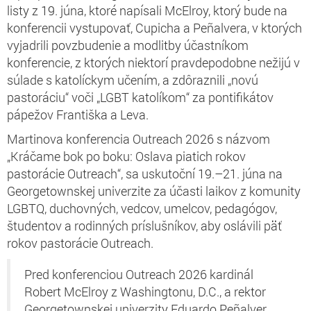
listy z 19. júna, ktoré napísali McElroy, ktorý bude na
konferencii vystupovať, Cupicha a Peñalvera, v ktorých
vyjadrili povzbudenie a modlitby účastníkom
konferencie, z ktorých niektorí pravdepodobne nežijú v
súlade s katolíckym učením, a zdôraznili „novú
pastoráciu“ voči „LGBT katolíkom“ za pontifikátov
pápežov Františka a Leva.
Martinova konferencia Outreach 2026 s názvom
„Kráčame bok po boku: Oslava piatich rokov
pastorácie Outreach“, sa uskutoční 19.–21. júna na
Georgetownskej univerzite za účasti laikov z komunity
LGBTQ, duchovných, vedcov, umelcov, pedagógov,
študentov a rodinných príslušníkov, aby oslávili päť
rokov pastorácie Outreach.
Pred konferenciou Outreach 2026 kardinál
Robert McElroy z Washingtonu, D.C., a rektor
Georgetownskej univerzity Eduardo Peñalver