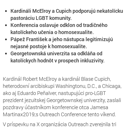
Kardináli McElroy a Cupich podporujú nekatolícku
pastoráciu LGBT komunity.
Konferencia oslavuje odklon od tradičného
katolíckeho učenia o homosexualite.
Pápež František a jeho nástupca legitimizujú
nejasné postoje k homosexualite.
Georgetownská univerzita sa odkláňa od
katolíckych hodnôt v prospech inkluzivity.
Kardinál Robert McElroy a kardinál Blase Cupich,
heterodoxní arcibiskupi Washingtonu, D.C., a Chicaga,
ako aj Eduardo Peñalver, nastupujúci pro-LGBT
prezident jezuitskej Georgetownskej univerzity, zaslali
pozdravy účastníkom konferencie otca Jamesa
Martinax2019;s Outreach Conference tento víkend.
V príspevku na X organizácia Outreach zverejnila tri