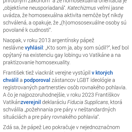
prírodným zákonom“ a že homosexuálna orientácia je
„objektívne neusporiadaná“.
Katechizmus
veľmi jasne
uvádza, že homosexuálna aktivita nemôže byť nikdy
schválená, a opakuje, že „(h)omososexuálne osoby sú
povolané k cudnosti“.
Naopak, v roku 2013 argentínsky pápež
neslávne
vyhlásil
: „Kto som ja, aby som súdil?“, keď bol
opýtaný na existenciu gay lobingu vo Vatikáne a na
praktizovanie homosexuality.
František tiež viackrát verejne vystúpil
v ktorých
chválil
a
podporoval
zástancov LGBT ideológie a
registrovaných partnerstiev osôb rovnakého pohlavia.
A čo je najpozoruhodnejšie, v roku 2023 Františkov
Vatikán
zverejnil
deklaráciu
Fiducia Supplicans
, ktorá
schválila „požehnania pre páry v neštandardných
situáciách a pre páry rovnakého pohlavia“.
Zdá sa, že pápež Leo pokračuje v nejednoznačnom