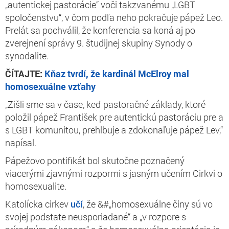
„autentickej pastorácie“ voči takzvanému „LGBT
spoločenstvu“, v čom podľa neho pokračuje pápež Leo.
Prelát sa pochválil, že konferencia sa koná aj po
zverejnení správy 9. študijnej skupiny Synody o
synodalite.
ČÍTAJTE:
Kňaz tvrdí, že kardinál McElroy mal
homosexuálne vzťahy
„Zišli sme sa v čase, keď pastoračné základy, ktoré
položil pápež František pre autentickú pastoráciu pre a
s LGBT komunitou, prehlbuje a zdokonaľuje pápež Lev,“
napísal.
Pápežovo pontifikát bol skutočne poznačený
viacerými zjavnými rozpormi s jasným učením Cirkvi o
homosexualite.
Katolícka cirkev
učí
, že &#„homosexuálne činy sú vo
svojej podstate neusporiadané“ a „v rozpore s