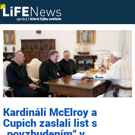
Kardináli McElroy a
Cupich zaslali list s
„povzbudením“ v