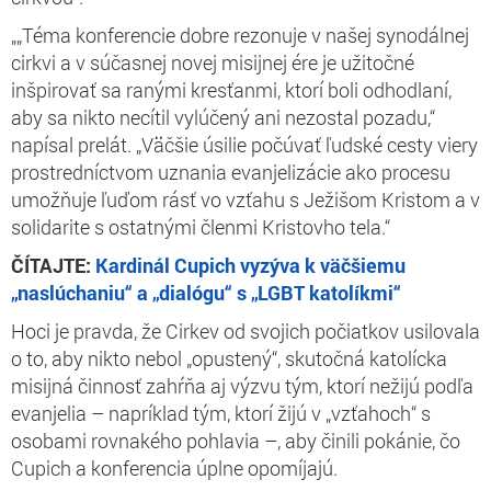
„„Téma konferencie dobre rezonuje v našej synodálnej
cirkvi a v súčasnej novej misijnej ére je užitočné
inšpirovať sa ranými kresťanmi, ktorí boli odhodlaní,
aby sa nikto necítil vylúčený ani nezostal pozadu,“
napísal prelát. „Väčšie úsilie počúvať ľudské cesty viery
prostredníctvom uznania evanjelizácie ako procesu
umožňuje ľuďom rásť vo vzťahu s Ježišom Kristom a v
solidarite s ostatnými členmi Kristovho tela.“
ČÍTAJTE:
Kardinál Cupich vyzýva k väčšiemu
„naslúchaniu“ a „dialógu“ s „LGBT katolíkmi“
Hoci je pravda, že Cirkev od svojich počiatkov usilovala
o to, aby nikto nebol „opustený“, skutočná katolícka
misijná činnosť zahŕňa aj výzvu tým, ktorí nežijú podľa
evanjelia – napríklad tým, ktorí žijú v „vzťahoch“ s
osobami rovnakého pohlavia –, aby činili pokánie, čo
Cupich a konferencia úplne opomíjajú.