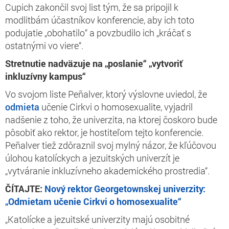
Cupich zakončil svoj list tým, že sa pripojil k
modlitbám účastníkov konferencie, aby ich toto
podujatie „obohatilo“ a povzbudilo ich „kráčať s
ostatnými vo viere“.
Stretnutie nadväzuje na „poslanie“ „vytvoriť
inkluzívny kampus“
Vo svojom liste Peñalver, ktorý výslovne uviedol, že
odmieta
učenie Cirkvi o homosexualite, vyjadril
nadšenie z toho, že univerzita, na ktorej čoskoro bude
pôsobiť ako rektor, je hostiteľom tejto konferencie.
Peñalver tiež zdôraznil svoj mylný názor, že kľúčovou
úlohou katolíckych a jezuitských univerzít je
„vytváranie inkluzívneho akademického prostredia“.
ČÍTAJTE:
Nový rektor Georgetownskej univerzity:
„Odmietam učenie Cirkvi o homosexualite“
„Katolícke a jezuitské univerzity majú osobitné