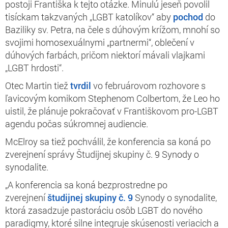
postoji Františka k tejto otázke. Minulú jeseň povolil
tisíckam takzvaných „LGBT katolíkov“ aby
pochod
do
Baziliky sv. Petra, na čele s dúhovým krížom, mnohí so
svojimi homosexuálnymi „partnermi“, oblečení v
dúhových farbách, pričom niektorí mávali vlajkami
„LGBT hrdosti“.
Otec Martin tiež
tvrdil
vo februárovom rozhovore s
ľavicovým komikom Stephenom Colbertom, že Leo ho
uistil, že plánuje pokračovať v Františkovom pro-LGBT
agendu počas súkromnej audiencie.
McElroy sa tiež pochválil, že konferencia sa koná po
zverejnení správy Študijnej skupiny č. 9 Synody o
synodalite.
„A konferencia sa koná bezprostredne po
zverejnení
študijnej skupiny č. 9
Synody o synodalite,
ktorá zasadzuje pastoráciu osôb LGBT do nového
paradigmy, ktoré silne integruje skúsenosti veriacich a