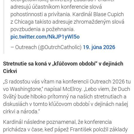
adresujú účastníkom konferencie slová
pohostinnosti a privítania. Kardinál Blase Cupich
z Chicaga takisto adresuje zhromaždeným slová
povzbudenia a požehnania.
pic.twitter.com/NkJP1yWl5o
– Outreach (@OutrchCatholic)
19. júna 2026
Stretnutie sa koná v „kľúčovom období“ v dejinách
Cirkvi
„S radosťou vás vítam na konferencii Outreach 2026 tu
vo Washingtone,“ napísal McElroy. „Lebo viem, že Duch
Svätý bude hlboko prítomný na našich stretnutiach a
diskusiách v tomto kľúčovom období v dejinách našej
cirkvi a národa.“
Kardinál následne poznamenal, že konferencia
prichádza v čase, keď pápež František položil základy