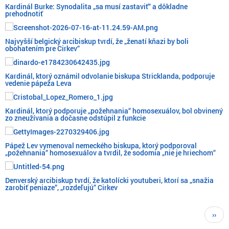
Kardinál Burke: Synodalita „sa musí zastaviť“ a dôkladne
prehodnotiť
Najvyšší belgický arcibiskup tvrdí, že „ženatí kňazi by boli
obohatením pre Cirkev“
Kardinál, ktorý oznámil odvolanie biskupa Stricklanda, podporuje
vedenie pápeža Leva
Kardinál, ktorý podporuje „požehnania“ homosexuálov, bol obvinený
zo zneužívania a dočasne odstúpil z funkcie
Pápež Lev vymenoval nemeckého biskupa, ktorý podporoval
„požehnania“ homosexuálov a tvrdil, že sodomia „nie je hriechom“
Denverský arcibiskup tvrdí, že katolícki youtuberi, ktorí sa „snažia
zarobiť peniaze“, „rozdeľujú“ Cirkev
Pagination
Next
››
page