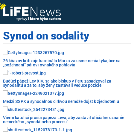
Synod on sodality
26 kňazov kritizuje kardinála Marxa za usmernenia týkajúce sa
„požehnaní“ párov rovnakého pohlavia
Budúci pápež Lev XIV. sa ako biskup v Peru zasadzoval za
synodalitu a za to, aby ženy zastávali vedúce pozície
Medzi SSPX a synodálnou cirkvou nemôže dôjsť k zjednoteniu
Vierní katolíci prosia pápeža Leva, aby zastavil oficiálne uznanie
nemeckého „synodálneho procesu“