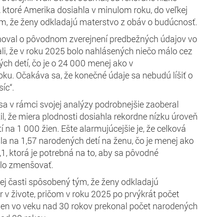
 ktoré Amerika dosiahla v minulom roku, do veľkej
m, že ženy odkladajú materstvo z obáv o budúcnosť.
moval o pôvodnom zverejnení predbežných údajov vo
ali, že v roku 2025 bolo nahlásených niečo málo cez
ých detí, čo je o 24 000 menej ako v
u. Očakáva sa, že konečné údaje sa nebudú líšiť o
síc“.
 sa v rámci svojej analýzy podrobnejšie zaoberal
til, že miera plodnosti dosiahla rekordne nízku úroveň
 na 1 000 žien. Ešte alarmujúcejšie je, že celková
sla na 1,57 narodených detí na ženu, čo je menej ako
1, ktorá je potrebná na to, aby sa pôvodné
alo zmenšovať.
kej časti spôsobený tým, že ženy odkladajú
 v živote, pričom v roku 2025 po prvýkrát počet
ien vo veku nad 30 rokov prekonal počet narodených