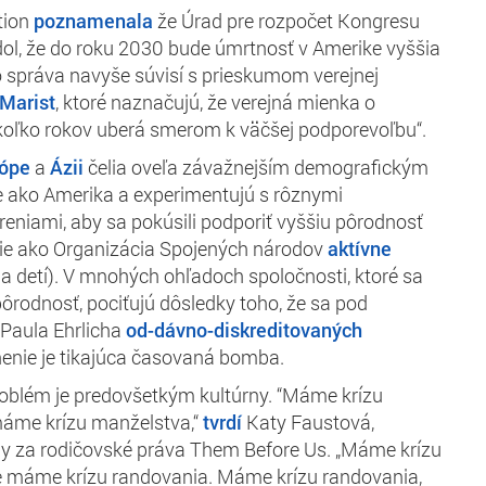
tion
poznamenala
že Úrad pre rozpočet Kongresu
ol, že do roku 2030 bude úmrtnosť v Amerike vyššia
 správa navyše súvisí s prieskumom verejnej
Marist
, ktoré naznačujú, že verejná mienka o
koľko rokov uberá smerom k väčšej podporevoľbu“.
ópe
a
Ázii
čelia oveľa závažnejším demografickým
e ako Amerika a experimentujú s rôznymi
niami, aby sa pokúsili podporiť vyššiu pôrodnosť
cie ako Organizácia Spojených národov
aktívne
a detí). V mnohých ohľadoch spoločnosti, ktoré sa
pôrodnosť, pociťujú dôsledky toho, že sa pod
Paula Ehrlicha
od-dávno-diskreditovaných
dnenie je tikajúca časovaná bomba.
 problém je predovšetkým kultúrny. “Máme krízu
máme krízu manželstva,“
tvrdí
Katy Faustová,
ny za rodičovské práva Them Before Us. „Máme krízu
e máme krízu randovania. Máme krízu randovania,