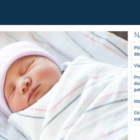
POZ
dé
Vi
Pr
du
po
Mo
Ci
má