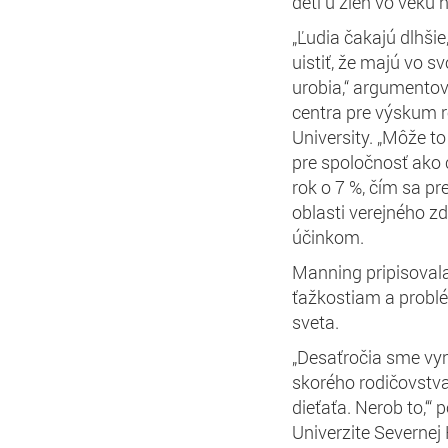
detí u žien vo veku 
„Ľudia čakajú dlhši
uistiť, že majú vo s
urobia,“ argumento
centra pre výskum 
University. „Môže to
pre spoločnosť ako c
rok o 7 %, čím sa pr
oblasti verejného z
účinkom.
Manning pripisovala
ťažkostiam a probl
sveta.
„Desaťročia sme vyn
skorého rodičovstva, 
dieťaťa. Nerob to,‘“
Univerzite Severnej