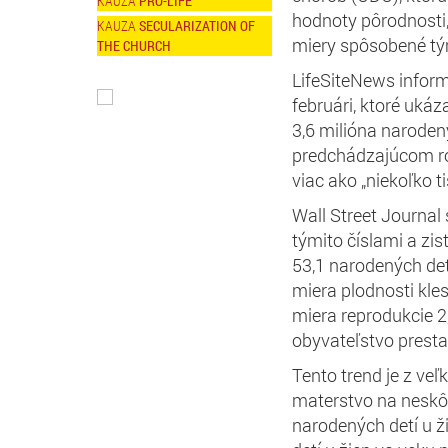
PRO-LIFE
hodnoty pôrodnosti,
SECULARIZATION OF
miery spôsobené tý
THE CHURCH
LifeSiteNews infor
februári, ktoré ukáz
3,6 milióna naroden
predchádzajúcom rok
viac ako „niekoľko ti
Wall Street Journal
týmito číslami a zis
53,1 narodených detí
miera plodnosti kle
miera reprodukcie 2,
obyvateľstvo prest
Tento trend je z veľ
materstvo na neskôr
narodených detí u ž