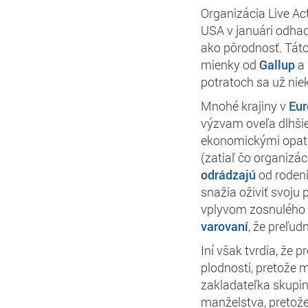
Organizácia Live Ac
USA v januári odhad
ako pôrodnosť. Táto
mienky od
Gallup
a
potratoch sa už nie
Mnohé krajiny v
Eur
výzvam oveľa dlhši
ekonomickými opatre
(zatiaľ čo organizá
odrádzajú
od rodeni
snažia oživiť svoju 
vplyvom zosnulého 
varovaní
, že preľu
Iní však tvrdia, že
plodnosti, pretože 
zakladateľka skupi
manželstva, pretož