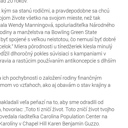
nad 20 rokov.
e, kým sa stanú rodičmi, a pravdepodobne sa chcú
vojom živote všetko na svojom mieste, než tak
vala Wendy Manningová, spoluriaditeľka Národného
rodiny a manželstva na Bowling Green State
 byť spojené s veľkou neistotou, čo nemusí byť dobré
elok.“ Miera pôrodnosti u tínedžeriek klesla minulý
edĺžil dlhoročný pokles súvisiaci s kampaniami v
dravia a rastúcim používaním antikoncepcie s dlhším
 ich pochybnosti o založení rodiny finančným
émom vo vzťahoch, ako aj obavám o stav krajiny a
akladali veľa peňazí na to, aby sme odradili od
hovoriac: ‚Toto ti zničí život. Toto zničí život tvojho
 povedala riaditeľka Carolina Population Center na
 Karolíny v Chapel Hill Karen Benjamin Guzzo.