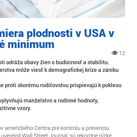
miera plodnosti v USA v
né minimum
12
ti odráža obavy žien o budúcnosť a stabilitu.
rstva môže viesť k demografickej kríze a zániku
 proti skorému rodičovstvu prispievajú k poklesu
ovplyvňujú manželstvo a rodinné hodnoty,
itívne vzory.
v amerického Centra pre kontrolu a prevenciu
uverejnil Wall Street Journal, sú rekordne nízke