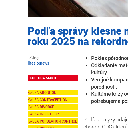
Podľa správy klesne 
roku 2025 na rekord
Pokles pôrodnos
lifesitenews
Odkladanie mate
kultúry.
KULTÚRA SMRTI
Verejné kampane
pôrodnosti.
ABORTION
Kultúrne krízy 
CONTRACEPTION
potrebujeme poz
DIVORCE
INFERTILITY
Podľa analýzy údajo
POPULATION CONTROL
chorôb (CDC), ktorú 