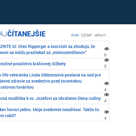
ČÍTANEJŠIE
dnes
týždeň
celkom
RITE SI: Otec Ripperger a exorcisti sa zhodujú, že
moni sa môžu prezliekať za „mimozemšťanov“
6
anočné posolstvo kráľovnej Alžbety
5
o-life veteránka Linda Gibbonsová poslaná na súd pre
ševné zdravie za svedectvo pred torontskou
tratovou továrňou
4
cná modlitba k sv. Jozefovi za obrátenie člena rodiny
4
rkev hovorí jedno. Moje svedomie nesúhlasí. Takže čo
m robiť?
4