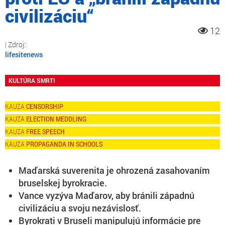
civilizáciu“
12
lifesitenews
KULTÚRA SMRTI
CENSORSHIP
ELECTION MEDDLING
FREE SPEECH
PROPAGANDA IN SCHOOLS
Maďarská suverenita je ohrozená zasahovaním
bruselskej byrokracie.
Vance vyzýva Maďarov, aby bránili západnú
civilizáciu a svoju nezávislosť.
Byrokrati v Bruseli manipulujú informácie pre