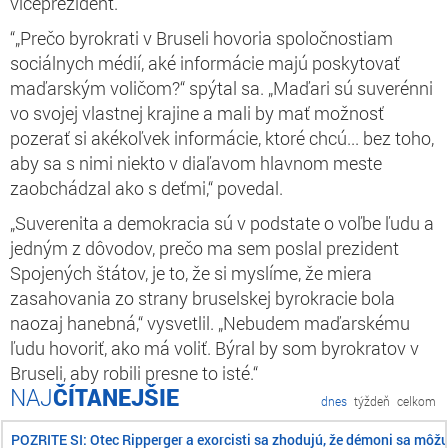
viceprezident.
“„Prečo byrokrati v Bruseli hovoria spoločnostiam
sociálnych médií, aké informácie majú poskytovať
maďarským voličom?“ spýtal sa. „Maďari sú suverénni
vo svojej vlastnej krajine a mali by mať možnosť
pozerať si akékoľvek informácie, ktoré chcú... bez toho,
aby sa s nimi niekto v diaľavom hlavnom meste
zaobchádzal ako s deťmi,“ povedal.
„Suverenita a demokracia sú v podstate o voľbe ľudu a
jedným z dôvodov, prečo ma sem poslal prezident
Spojených štátov, je to, že si myslíme, že miera
zasahovania zo strany bruselskej byrokracie bola
naozaj hanebná,“ vysvetlil. „Nebudem maďarskému
ľudu hovoriť, ako má voliť. Býral by som byrokratov v
Bruseli, aby robili presne to isté.“
ČÍTANEJŠIE
dnes
týždeň
celkom
POZRITE SI: Otec Ripperger a exorcisti sa zhodujú, že démoni sa môž