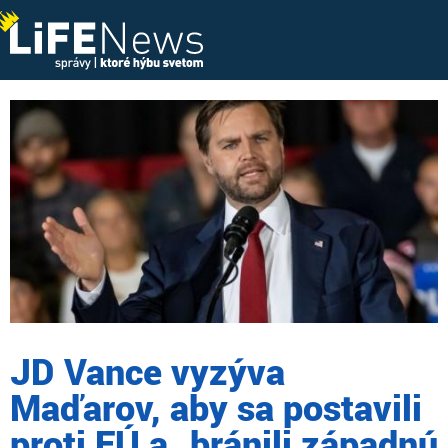
JD Vance vyzýva
Maďarov, aby sa postavili
proti EÚ a „bránili západnú