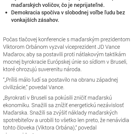
maďarských voličov, čo je neprijateľné.
Demokracia spočíva v slobodnej voľbe ľudu bez
vonkajších zásahov.
Počas tlačovej konferencie s maďarským prezidentom
Viktorom Orbánom vyzval viceprezident JD Vance
Maďarov, aby sa postavili proti nátlakovým taktikám
mocnej byrokracie Európskej únie so sídlom v Bruseli,
ktoré ohrozujú suverenitu národa.
“„Príliš málo ľudí sa postavilo na obranu západnej
civilizácie,“ povedal Vance.
„Byrokrati v Bruseli sa pokúsili zničiť maďarskú
ekonomiku. Snažili sa znížiť energetickú nezávislosť
Maďarska. Snažili sa zvýšiť náklady maďarských
spotrebiteľov a urobili to všetko len preto, že nenávidia
tohto človeka (Viktora Orbána),“ povedal