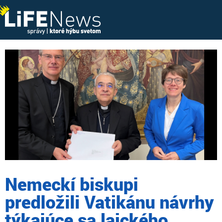
Nemeckí biskupi
predložili Vatikánu návrhy
týkajúce sa laického