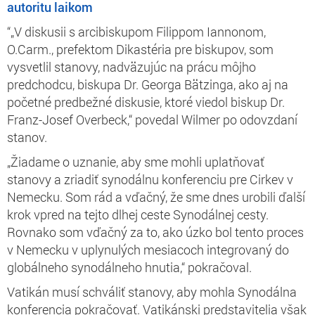
autoritu laikom
“„V diskusii s arcibiskupom Filippom Iannonom,
O.Carm., prefektom Dikastéria pre biskupov, som
vysvetlil stanovy, nadväzujúc na prácu môjho
predchodcu, biskupa Dr. Georga Bätzinga, ako aj na
početné predbežné diskusie, ktoré viedol biskup Dr.
Franz-Josef Overbeck,“ povedal Wilmer po odovzdaní
stanov.
„Žiadame o uznanie, aby sme mohli uplatňovať
stanovy a zriadiť synodálnu konferenciu pre Cirkev v
Nemecku. Som rád a vďačný, že sme dnes urobili ďalší
krok vpred na tejto dlhej ceste Synodálnej cesty.
Rovnako som vďačný za to, ako úzko bol tento proces
v Nemecku v uplynulých mesiacoch integrovaný do
globálneho synodálneho hnutia,“ pokračoval.
Vatikán musí schváliť stanovy, aby mohla Synodálna
konferencia pokračovať. Vatikánski predstavitelia však