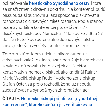
pokračovanie
heretického Synodálneho cesty
, ktorá
sa snaží zmeniť cirkevnú doktrínu. Na konferencii budú
biskupi, ďalší duchovní a laici spoločne diskutovať a
rozhodovať o cirkevných záležitostiach. Podľa stanov
bude Synodálna konferencia pozostávať z 27
diecéznych biskupov Nemecka, 27 laikov zo ZdK a 27
ďalších katolíkov (potenciálne duchovných alebo
laikov), ktorých zvolí Synodálne zhromaždenie.
Táto štruktúra, ktorá udeľuje laikom autoritu v
cirkevných záležitostiach, jasne porušuje hierarchickú
a sviatostnú povahu katolíckej cirkvi. Niektorí
konzervatívni nemeckí biskupi, ako kardinál Rainer
Maria Woelki, biskup Rudolf Voderholzer a biskup
Stefan Oster, sa preto rozhodli, že sa už nebudú
zúčastňovať na synodálnych zhromaždeniach.
ČÍTAJTE:
Nemeckí biskupi prijali text „synodálnej
konferencie“, ktorého cieľom je zveriť cirkevnú