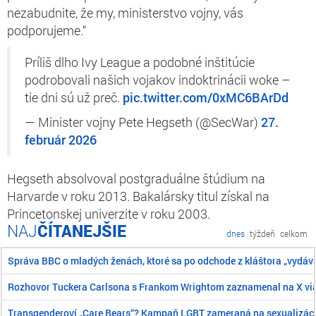
nezabudnite, že my, ministerstvo vojny, vás
podporujeme.“
Príliš dlho Ivy League a podobné inštitúcie
podrobovali našich vojakov indoktrinácii woke –
tie dni sú už preč.
pic.twitter.com/0xMC6BArDd
— Minister vojny Pete Hegseth (@SecWar)
27.
február 2026
Hegseth absolvoval postgraduálne štúdium na
Harvarde v roku 2013. Bakalársky titul získal na
Princetonskej univerzite v roku 2003.
ČÍTANEJŠIE
dnes
týždeň
celkom
Správa BBC o mladých ženách, ktoré sa po odchode z kláštora „vydáva
Rozhovor Tuckera Carlsona s Frankom Wrightom zaznamenal na X viac
Transgenderoví „Care Bears“? Kampaň LGBT zameraná na sexualizáciu 