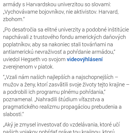
armády s Harvardskou univerzitou so slovami:
„Vychovávame bojovníkov, nie aktivistov. Harvard,
zbohom.“
„Po desaťročia sa elitné univerzity a podobné inštitúcie
napchávali z trustového fondu amerických daňových
poplatníkov, aby sa nakoniec stali továrňami na
antiamerickú nevraživosť a pohŕdanie armádou,“
uviedol Hegseth vo svojom
videovýhlásení
zverejnenom v piatok.
“„Vzali nám našich najlepších a najschopnejších –
mužov a ženy, ktorí zasvätili svoje životy tejto krajine –
a podrobili ich programu plnému pohŕdania,“
poznamenal. „Nahradili štúdium víťazstva a
pragmatického realizmu propagáciou prebudenia a
slabosti.“
„Aký je zmysel investovať do vzdelávania, ktoré učí
našich vojakov pohŕdať práve tou krajinou, ktorú