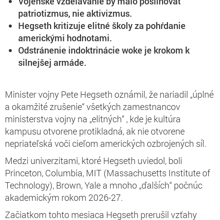
Vojenské vzdelávanie by malo posilňovať
patriotizmus, nie aktivizmus.
Hegseth kritizuje elitné školy za pohŕdanie
americkými hodnotami.
Odstránenie indoktrinácie woke je krokom k
silnejšej armáde.
Minister vojny Pete Hegseth oznámil, že nariadil „úplné
a okamžité zrušenie“ všetkých zamestnancov
ministerstva vojny na „elitných“ , kde je kultúra
kampusu otvorene protikladná, ak nie otvorene
nepriateľská voči cieľom amerických ozbrojených síl.
Medzi univerzitami, ktoré Hegseth uviedol, boli
Princeton, Columbia, MIT (Massachusetts Institute of
Technology), Brown, Yale a mnoho „ďalších“ počnúc
akademickým rokom 2026-27.
Začiatkom tohto mesiaca Hegseth prerušil vzťahy