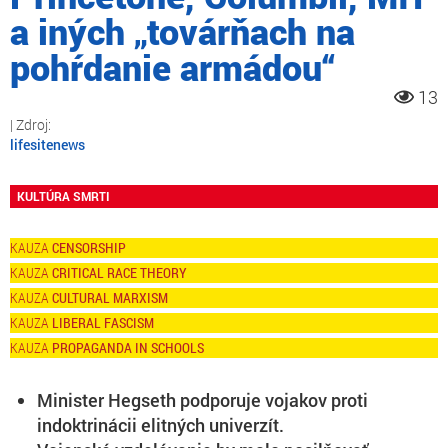
a iných „továrňach na
pohŕdanie armádou“
13
lifesitenews
KULTÚRA SMRTI
CENSORSHIP
CRITICAL RACE THEORY
CULTURAL MARXISM
LIBERAL FASCISM
PROPAGANDA IN SCHOOLS
Minister Hegseth podporuje vojakov proti
indoktrinácii elitných univerzít.