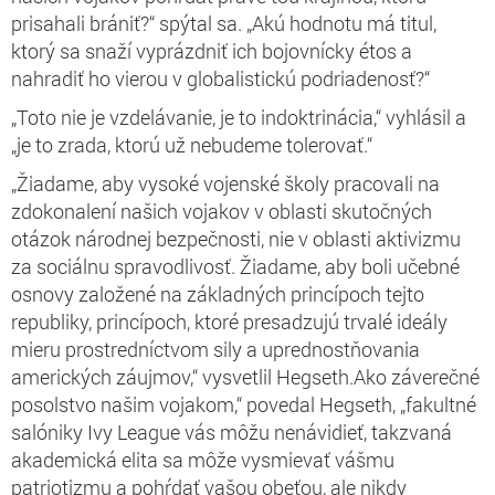
prisahali brániť?“ spýtal sa. „Akú hodnotu má titul,
ktorý sa snaží vyprázdniť ich bojovnícky étos a
nahradiť ho vierou v globalistickú podriadenosť?“
„Toto nie je vzdelávanie, je to indoktrinácia,“ vyhlásil a
„je to zrada, ktorú už nebudeme tolerovať.“
„Žiadame, aby vysoké vojenské školy pracovali na
zdokonalení našich vojakov v oblasti skutočných
otázok národnej bezpečnosti, nie v oblasti aktivizmu
za sociálnu spravodlivosť. Žiadame, aby boli učebné
osnovy založené na základných princípoch tejto
republiky, princípoch, ktoré presadzujú trvalé ideály
mieru prostredníctvom sily a uprednostňovania
amerických záujmov,“ vysvetlil Hegseth.Ako záverečné
posolstvo našim vojakom,“ povedal Hegseth, „fakultné
salóniky Ivy League vás môžu nenávidieť, takzvaná
akademická elita sa môže vysmievať vášmu
patriotizmu a pohŕdať vašou obeťou, ale nikdy