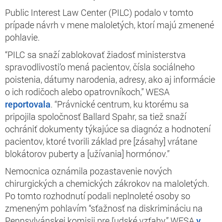
Public Interest Law Center (PILC) podalo v tomto
prípade návrh v mene maloletých, ktorí majú zmenené
pohlavie.
“PILC sa snaží zablokovať žiadosť ministerstva
spravodlivosti’o mená pacientov, čísla sociálneho
poistenia, dátumy narodenia, adresy, ako aj informácie
o ich rodičoch alebo opatrovníkoch,” WESA
reportovala
. “Právnické centrum, ku ktorému sa
pripojila spoločnosť Ballard Spahr, sa tiež snaží
ochrániť dokumenty týkajúce sa diagnóz a hodnotení
pacientov, ktoré tvorili základ pre [zásahy] vrátane
blokátorov puberty a [užívania] hormónov.”
Nemocnica oznámila pozastavenie nových
chirurgických a chemických zákrokov na maloletých.
Po tomto rozhodnutí podali neplnoleté osoby so
zmeneným pohlavím “sťažnosť na diskrimináciu na
Pennsylvánskej komisii pre ľudské vzťahy,” WESA
v