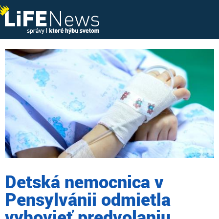
Detská nemocnica v
Pensylvánii odmietla
vyhovieť predvolaniu