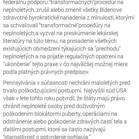
federálnu podporu “transformačných”procedúr na
neplnoletých, zrušil alebo zmenil všetky Bidenove
zdravotné byrokratické’nariadenia z minulosti, ktorými
sa schvaľovali “transformačné”procedúry na
neplnoletých;a vyzval na preskúmanie lekárskej
literatúry na túto tému, na presadenie všetkých
existujúcich obmedzení týkajúcich sa "prechodu"
neplnoletých a na prijatie regulačných opatrení na
"ukončenie" tejto praxe v čo najväčšej možnej miere
podľa platných právnych predpisov.
Pennsylvánia v súčasnosti nechráni maloletých pred
trvalo poškodzujúcimi postupmi. Najvyšší súd USA
však v lete tohto roku potvrdil, že štáty majú právo
chrániť neplnoleté osoby pred doživotným
poškodením blokátormi puberty, operáciami na
odstránenie alebo poškodenie zdravých častí tela a
ďalšími postupmi, ktoré sa často nazývajú
“starostlivosť o potvrdenie pohlavia.”