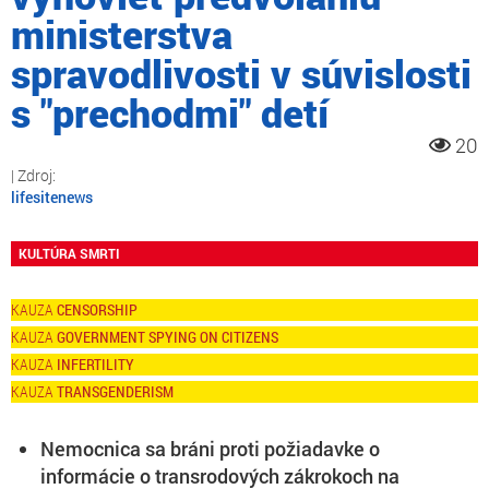
ministerstva
spravodlivosti v súvislosti
s "prechodmi" detí
20
lifesitenews
KULTÚRA SMRTI
CENSORSHIP
GOVERNMENT SPYING ON CITIZENS
INFERTILITY
TRANSGENDERISM
Nemocnica sa bráni proti požiadavke o
informácie o transrodových zákrokoch na