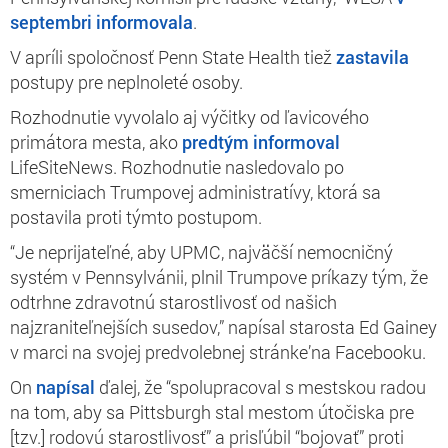
septembri informovala
.
V apríli spoločnosť Penn State Health tiež
zastavila
postupy pre neplnoleté osoby.
Rozhodnutie vyvolalo aj výčitky od ľavicového
primátora mesta, ako
predtým informoval
LifeSiteNews. Rozhodnutie nasledovalo po
smerniciach Trumpovej administratívy, ktorá sa
postavila proti týmto postupom.
“Je neprijateľné, aby UPMC, najväčší nemocničný
systém v Pennsylvánii, plnil Trumpove príkazy tým, že
odtrhne zdravotnú starostlivosť od našich
najzraniteľnejších susedov,” napísal starosta Ed Gainey
v marci na svojej predvolebnej stránke’na Facebooku.
On
napísal
ďalej, že “spolupracoval s mestskou radou
na tom, aby sa Pittsburgh stal mestom útočiska pre
[tzv.] rodovú starostlivosť” a prisľúbil “bojovať” proti