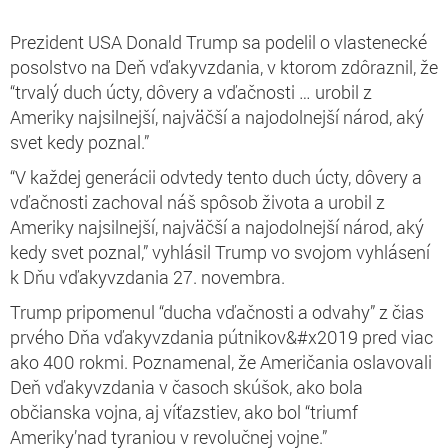
Prezident USA Donald Trump sa podelil o vlastenecké
posolstvo na Deň vďakyvzdania, v ktorom zdôraznil, že
“trvalý duch úcty, dôvery a vďačnosti … urobil z
Ameriky najsilnejší, najväčší a najodolnejší národ, aký
svet kedy poznal.”
“V každej generácii odvtedy tento duch úcty, dôvery a
vďačnosti zachoval náš spôsob života a urobil z
Ameriky najsilnejší, najväčší a najodolnejší národ, aký
kedy svet poznal,” vyhlásil Trump vo svojom vyhlásení
k Dňu vďakyvzdania 27. novembra.
Trump pripomenul “ducha vďačnosti a odvahy” z čias
prvého Dňa vďakyvzdania pútnikov&#x2019 pred viac
ako 400 rokmi. Poznamenal, že Američania oslavovali
Deň vďakyvzdania v časoch skúšok, ako bola
občianska vojna, aj víťazstiev, ako bol “triumf
Ameriky’nad tyraniou v revolučnej vojne.”