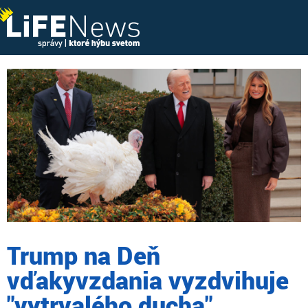
Trump na Deň
vďakyvzdania vyzdvihuje
"vytrvalého ducha"