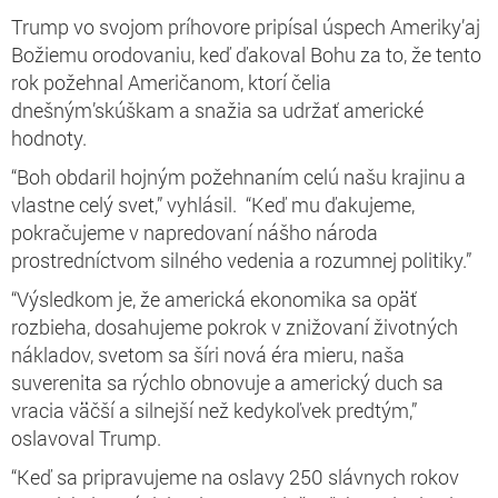
Trump vo svojom príhovore pripísal úspech Ameriky’aj
Božiemu orodovaniu, keď ďakoval Bohu za to, že tento
rok požehnal Američanom, ktorí čelia
dnešným’skúškam a snažia sa udržať americké
hodnoty.
“Boh obdaril hojným požehnaním celú našu krajinu a
vlastne celý svet,” vyhlásil. “Keď mu ďakujeme,
pokračujeme v napredovaní nášho národa
prostredníctvom silného vedenia a rozumnej politiky.”
“Výsledkom je, že americká ekonomika sa opäť
rozbieha, dosahujeme pokrok v znižovaní životných
nákladov, svetom sa šíri nová éra mieru, naša
suverenita sa rýchlo obnovuje a americký duch sa
vracia väčší a silnejší než kedykoľvek predtým,”
oslavoval Trump.
“Keď sa pripravujeme na oslavy 250 slávnych rokov