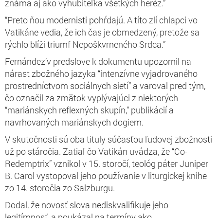
známa aj ako vyhubiteľka všetkých heréz.”
“Preto ňou modernisti pohŕdajú. A títo zlí chlapci vo
Vatikáne vedia, že ich čas je obmedzený, pretože sa
rýchlo blíži triumf Nepoškvrneného Srdca.”
Fernández’v predslove k dokumentu upozornil na
nárast zbožného jazyka “intenzívne vyjadrovaného
prostredníctvom sociálnych sietí” a varoval pred tým,
čo označil za zmätok vyplývajúci z niektorých
“mariánskych reflexných skupín,” publikácií a
navrhovaných mariánskych dogiem.
V skutočnosti sú oba tituly súčasťou ľudovej zbožnosti
už po stáročia. Zatiaľ čo Vatikán uvádza, že “Co-
Redemptrix” vznikol v 15. storočí, teológ páter Juniper
B. Carol vystopoval jeho používanie v liturgickej knihe
zo 14. storočia zo Salzburgu.
Dodal, že novosť slova nediskvalifikuje jeho
legitímnosť, a poukázal na termíny ako