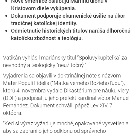
Nové smernice oslabujú Máriinu úlohu v
Kristovom diele vykúpenia.
Dokument podporuje ekumenické úsilie na úkor
tradičnej katolíckej identity.
Odmietnutie historických titulov narúša dlhoročnú
katolícku zbožnosť a teológiu.
Vatikán vyhlásil mariánsky titul “Spoluvykupiteľka” za
nevhodný a teologicky “neužitočný.”
Vyjadrenia sa objavili v doktrinálnej nóte s názvom
Mater Populi Fidelis (“Matka verného Božieho ľudu”),
ktorú 4. novembra vydalo Dikastérium pre náuku viery
(DDF) a podpísal ju jeho prefekt kardinál víctor Manuel
Fernández. Dokument schválil pápež Lev XIV. 7.
októbra.
“Keď si výraz vyžaduje mnohé, opakované vysvetlenia,
aby sa zabránilo jeho odklonu od správneho