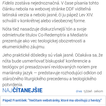
Fidelis
zostáva nejednoznačná. V čase písania tohto
článku nebola na webovej stránke DDF viditeľná
latinská verzia a nebolo jasné, či ju pápež Lev XIV.
schválil v konkrétnej alebo všeobecnej forme.
Nóta tiež nasadzuje diskurzívnejší tón a svoje
odmietnutie titulov
Co-Redemptrix
a
Mediatrix
prezentuje ako vec teologickej obozretnosti a
ekumenického záujmu.
Jeho praktické dôsledky sú však jasné. Očakáva sa, že
nóta bude usmerňovať biskupské’ konferencie a
teológov pri presadzovaní revidovaných noriem pre
mariánsky jazyk — predstavuje rozhodujúci odklon od
stáročného liturgického precedensu a teologického
potvrdenia.
ČÍTANEJŠIE
dnes
týždeň
celkom
Pápež František: "Nečítam webstránky, ktoré ma obviňujú z herézy."