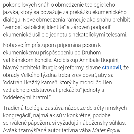
pokoncilových snáh o obmedzenie teologického
jazyka, ktorý sa považuje za prekážku ekumenického
dialógu. Nové obmedzenia rámcuje ako snahu prehĺbiť
“vernosť katolíckej identite” a zároveň podporiť
ekumenické úsilie o jednotu s nekatolíckymi telesami.
Nota’svojím prístupom pripomína posun k
ekumenickému prispôsobeniu po Druhom
vatikánskom koncile. Arcibiskup Annibale Bugnini,
hlavný architekt liturgickej reformy, slávne
stanovil
, že
obrady Veľkého týždňa treba zrevidovať, aby sa
“odstránil každý kameň, ktorý by mohol čo i len
vzdialene predstavovať prekážku” jednoty s
“oddelenými bratmi.”
Tradičná teológia zastáva názor, že dekréty rímskych
kongregácií’, najmä ak sú v konkrétnej podobe
schválené pápežom, si vyžadujú náboženský súhlas.
Avšak t
zamýšľaná autoritatívna váha
Mater Populi