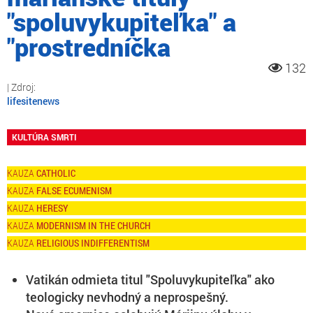
"spoluvykupiteľka" a
"prostredníčka
132
lifesitenews
KULTÚRA SMRTI
CATHOLIC
FALSE ECUMENISM
HERESY
MODERNISM IN THE CHURCH
RELIGIOUS INDIFFERENTISM
Vatikán odmieta titul "Spoluvykupiteľka" ako
teologicky nevhodný a neprospešný.