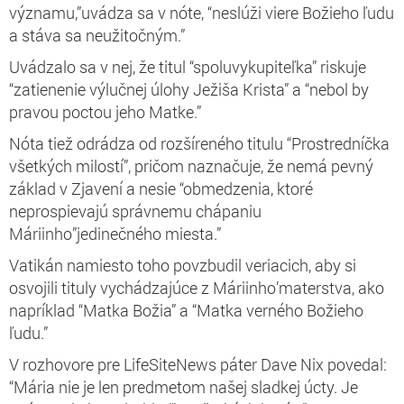
významu,”uvádza sa v nóte, “neslúži viere Božieho ľudu
a stáva sa neužitočným.”
Uvádzalo sa v nej, že titul “spoluvykupiteľka” riskuje
“zatienenie výlučnej úlohy Ježiša Krista” a “nebol by
pravou poctou jeho Matke.”
Nóta tiež odrádza od rozšíreného titulu “Prostredníčka
všetkých milostí”, pričom naznačuje, že nemá pevný
základ v Zjavení a nesie “obmedzenia, ktoré
neprospievajú správnemu chápaniu
Máriinho”jedinečného miesta.”
Vatikán namiesto toho povzbudil veriacich, aby si
osvojili tituly vychádzajúce z Máriinho’materstva, ako
napríklad “Matka Božia” a “Matka verného Božieho
ľudu.”
V rozhovore pre LifeSiteNews páter Dave Nix povedal:
“Mária nie je len predmetom našej sladkej úcty. Je