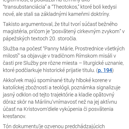
“
transubstanciácia”
a “
Theotokos,”
ktoré boli kedysi
nové, ale stali sa základnými kameňmi doktríny.
Takisto argumentoval, že titul tvorí súčasť bežného
magistéria, pričom je “posvätený cirkevným zvykom” v
pápežských textoch 20. storočia.
Služba na počesť “Panny Márie, Prostrednice všetkých
milostí” sa objavuje v tradičnom Rímskom misáli v
časti pre
Služby pre rôzne miesta
– liturgické uznanie,
ktoré podčiarkuje historické prijatie titulu.
(
p. 194
)
Akkoľvek majú spomínané tituly hlboké korene v
katolíckej zbožnosti a teológii, poznámka signalizuje
jasný odklon od tejto trajektórie a kladie opätovný
dôraz skôr na Máriinu’vnímavosť než na jej aktívnu
účasť na Kristovom’diele vykúpenia či posvätenia
kresťanov.
Tón dokumentu’je ozvenou predchádzajúcich