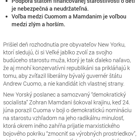
Podpora štátom financovanej starostlivosti o deti
je nebezpečná a neudržateľná.
Voľba medzi Cuomom a Mamdanim je voľbou
medzi zlým a horším.
Prišiel deň rozhodnutia pre obyvateľov New Yorku,
ktorí sledujú, či si Veľké jablko zvolí za svojho
budúceho starostu muža, ktorý je tak ďaleko naľavo,
že aj mnohí konzervatívni republikáni sa prikláňajú k
tomu, aby zvíťazil liberálny bývalý guvernér štátu
Andrew Cuomo, a nie kandidát ich vlastnej strany.
New Yorský poslanec a samozvaný “demokratický
socialista” Zohran Mamdani šokoval krajinu, keď 24.
júna porazil Cuoma v boji o demokratickú nomináciu
na starostu vzhľadom na jeho radikálnu minulosť,
ktorá okrem iného zahŕňa prijatie marxistického
bojového pokriku “zmocniť sa výrobných prostriedkov”,