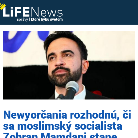
Newyorčania rozhodnú, či
sa moslimský socialista
Zohran Mamdani stane