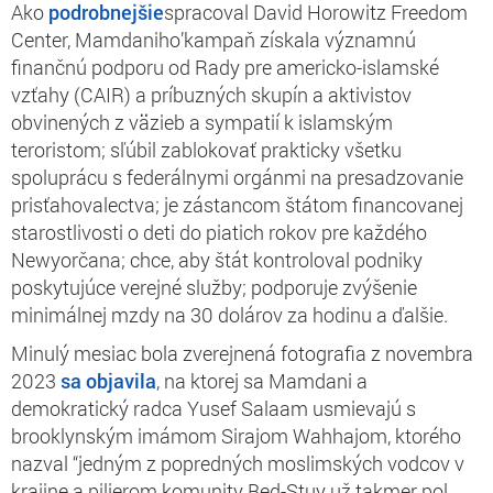
Ako
podrobnejšie
spracoval David Horowitz Freedom
Center, Mamdaniho’kampaň získala významnú
finančnú podporu od Rady pre americko-islamské
vzťahy (CAIR) a príbuzných skupín a aktivistov
obvinených z väzieb a sympatií k islamským
teroristom; sľúbil zablokovať prakticky všetku
spoluprácu s federálnymi orgánmi na presadzovanie
prisťahovalectva; je zástancom štátom financovanej
starostlivosti o deti do piatich rokov pre každého
Newyorčana; chce, aby štát kontroloval podniky
poskytujúce verejné služby; podporuje zvýšenie
minimálnej mzdy na 30 dolárov za hodinu a ďalšie.
Minulý mesiac bola zverejnená fotografia z novembra
2023
sa objavila
, na ktorej sa Mamdani a
demokratický radca Yusef Salaam usmievajú s
brooklynským imámom Sirajom Wahhajom, ktorého
nazval “jedným z popredných moslimských vodcov v
krajine a pilierom komunity Bed-Stuy už takmer pol