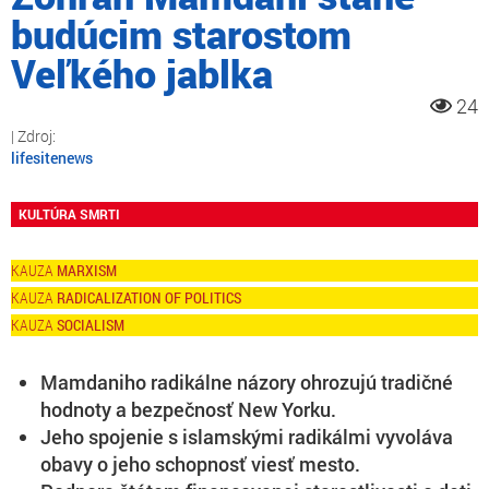
budúcim starostom
Veľkého jablka
24
lifesitenews
KULTÚRA SMRTI
MARXISM
RADICALIZATION OF POLITICS
SOCIALISM
Mamdaniho radikálne názory ohrozujú tradičné
hodnoty a bezpečnosť New Yorku.
Jeho spojenie s islamskými radikálmi vyvoláva
obavy o jeho schopnosť viesť mesto.