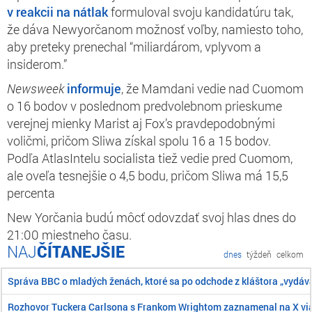
v reakcii na nátlak
formuloval svoju kandidatúru tak,
že dáva Newyorčanom možnosť voľby, namiesto toho,
aby preteky prenechal “miliardárom, vplyvom a
insiderom.”
Newsweek
informuje
, že Mamdani vedie nad Cuomom
o 16 bodov v poslednom predvolebnom prieskume
verejnej mienky Marist aj Fox’s pravdepodobnými
voličmi, pričom Sliwa získal spolu 16 a 15 bodov.
Podľa AtlasIntelu socialista tiež vedie pred Cuomom,
ale oveľa tesnejšie o 4,5 bodu, pričom Sliwa má 15,5
percenta
New Yorčania budú môcť odovzdať svoj hlas dnes do
21:00 miestneho času.
ČÍTANEJŠIE
dnes
týždeň
celkom
Správa BBC o mladých ženách, ktoré sa po odchode z kláštora „vydáva
Rozhovor Tuckera Carlsona s Frankom Wrightom zaznamenal na X viac