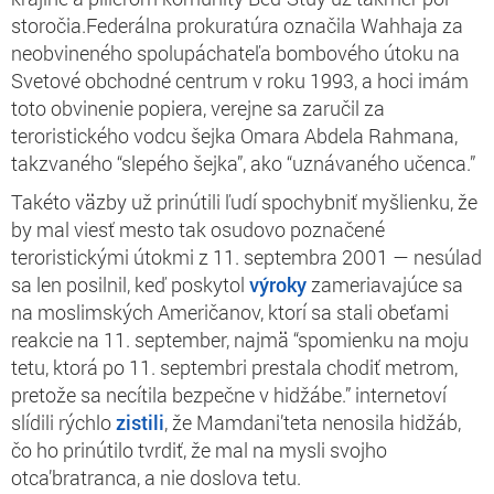
storočia.Federálna prokuratúra označila Wahhaja za
neobvineného spolupáchateľa bombového útoku na
Svetové obchodné centrum v roku 1993, a hoci imám
toto obvinenie popiera, verejne sa zaručil za
teroristického vodcu šejka Omara Abdela Rahmana,
takzvaného “slepého šejka”, ako “uznávaného učenca.”
Takéto väzby už prinútili ľudí spochybniť myšlienku, že
by mal viesť mesto tak osudovo poznačené
teroristickými útokmi z 11. septembra 2001 — nesúlad
sa len posilnil, keď poskytol
výroky
zameriavajúce sa
na moslimských Američanov, ktorí sa stali obeťami
reakcie na 11. september, najmä “spomienku na moju
tetu, ktorá po 11. septembri prestala chodiť metrom,
pretože sa necítila bezpečne v hidžábe.” internetoví
slídili rýchlo
zistili
, že Mamdani’teta nenosila hidžáb,
čo ho prinútilo tvrdiť, že mal na mysli svojho
otca’bratranca, a nie doslova tetu.