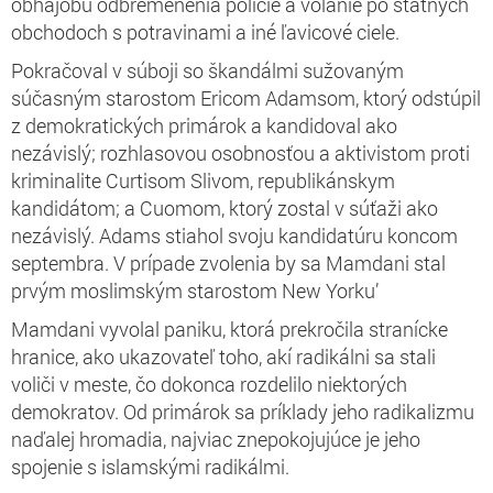
obhajobu odbremenenia polície a volanie po štátnych
obchodoch s potravinami a iné ľavicové ciele.
Pokračoval v súboji so škandálmi sužovaným
súčasným starostom Ericom Adamsom, ktorý odstúpil
z demokratických primárok a kandidoval ako
nezávislý; rozhlasovou osobnosťou a aktivistom proti
kriminalite Curtisom Slivom, republikánskym
kandidátom; a Cuomom, ktorý zostal v súťaži ako
nezávislý. Adams stiahol svoju kandidatúru koncom
septembra. V prípade zvolenia by sa Mamdani stal
prvým moslimským starostom New Yorku’
Mamdani vyvolal paniku, ktorá prekročila stranícke
hranice, ako ukazovateľ toho, akí radikálni sa stali
voliči v meste, čo dokonca rozdelilo niektorých
demokratov. Od primárok sa príklady jeho radikalizmu
naďalej hromadia, najviac znepokojujúce je jeho
spojenie s islamskými radikálmi.