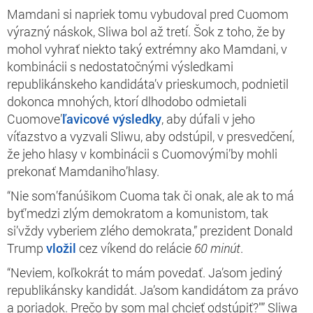
Mamdani si napriek tomu vybudoval pred Cuomom
výrazný náskok, Sliwa bol až tretí. Šok z toho, že by
mohol vyhrať niekto taký extrémny ako Mamdani, v
kombinácii s nedostatočnými výsledkami
republikánskeho kandidáta’v prieskumoch, podnietil
dokonca mnohých, ktorí dlhodobo odmietali
Cuomove’
ľavicové výsledky
, aby dúfali v jeho
víťazstvo a vyzvali Sliwu, aby odstúpil, v presvedčení,
že jeho hlasy v kombinácii s Cuomovými’by mohli
prekonať Mamdaniho’hlasy.
“Nie som’fanúšikom Cuoma tak či onak, ale ak to má
byť’medzi zlým demokratom a komunistom, tak
si’vždy vyberiem zlého demokrata,” prezident Donald
Trump
vložil
cez víkend do relácie
60 minút
.
“Neviem, koľkokrát to mám povedať. Ja’som jediný
republikánsky kandidát. Ja’som kandidátom za právo
a poriadok. Prečo by som mal chcieť odstúpiť?"” Sliwa