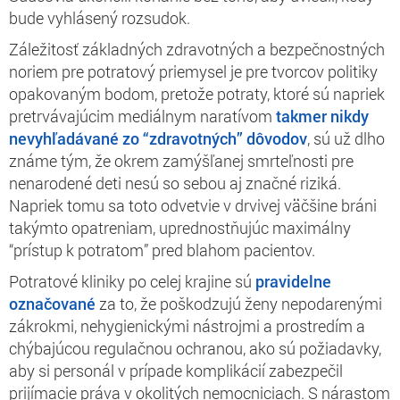
bude vyhlásený rozsudok.
Záležitosť základných zdravotných a bezpečnostných
noriem pre potratový priemysel je pre tvorcov politiky
opakovaným bodom, pretože potraty, ktoré sú napriek
pretrvávajúcim mediálnym naratívom
takmer nikdy
nevyhľadávané zo “zdravotných” dôvodov
, sú už dlho
známe tým, že okrem zamýšľanej smrteľnosti pre
nenarodené deti nesú so sebou aj značné riziká.
Napriek tomu sa toto odvetvie v drvivej väčšine bráni
takýmto opatreniam, uprednostňujúc maximálny
“prístup k potratom” pred blahom pacientov.
Potratové kliniky po celej krajine sú
pravidelne
označované
za to, že poškodzujú ženy nepodarenými
zákrokmi, nehygienickými nástrojmi a prostredím a
chýbajúcou regulačnou ochranou, ako sú požiadavky,
aby si personál v prípade komplikácií zabezpečil
prijímacie práva v okolitých nemocniciach. S nárastom