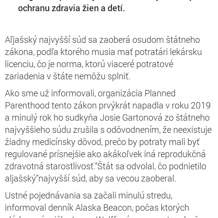
ochranu zdravia žien a detí.
Aľjašský najvyšší súd sa zaoberá osudom štátneho
zákona, podľa ktorého musia mať potratári lekársku
licenciu, čo je norma, ktorú viaceré potratové
zariadenia v štáte nemôžu splniť.
Ako sme už informovali, organizácia Planned
Parenthood tento zákon prvýkrát napadla v roku 2019
a minulý rok ho sudkyňa Josie Gartonová zo štátneho
najvyššieho súdu zrušila s odôvodnením, že neexistuje
žiadny medicínsky dôvod, prečo by potraty mali byť
regulované prísnejšie ako akákoľvek iná reprodukčná
zdravotná starostlivosť.”Štát sa odvolal, čo podnietilo
aljašský”najvyšší súd, aby sa vecou zaoberal.
Ustné pojednávania sa začali minulú stredu,
informoval denník Alaska Beacon, počas ktorých