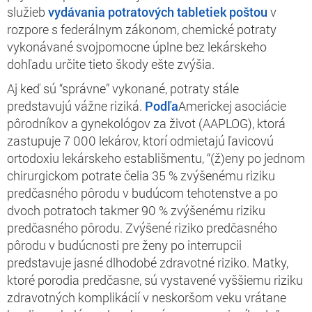
služieb
vydávania potratových tabletiek poštou
v
rozpore s federálnym zákonom, chemické potraty
vykonávané svojpomocne úplne bez lekárskeho
dohľadu určite tieto škody ešte zvýšia.
Aj keď sú “správne” vykonané, potraty stále
predstavujú vážne riziká.
Podľa
Americkej asociácie
pôrodníkov a gynekológov za život (AAPLOG), ktorá
zastupuje 7 000 lekárov, ktorí odmietajú ľavicovú
ortodoxiu lekárskeho establišmentu, “(ž)eny po jednom
chirurgickom potrate čelia 35 % zvýšenému riziku
predčasného pôrodu v budúcom tehotenstve a po
dvoch potratoch takmer 90 % zvýšenému riziku
predčasného pôrodu. Zvýšené riziko predčasného
pôrodu v budúcnosti pre ženy po interrupcii
predstavuje jasné dlhodobé zdravotné riziko. Matky,
ktoré porodia predčasne, sú vystavené vyššiemu riziku
zdravotných komplikácií v neskoršom veku vrátane