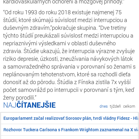
kardiovaskulárnych ochorení a mozgovej príhody.”
“Od roku 1993 do roku 2018 existuje najmenej 75
štúdií, ktoré skúmajú súvislosť medzi interrupciou a
duševným zdravím,”pokračuje skupina. “Dve tretiny
týchto štúdií preukázali súvislosť medzi interrupciou a
nepriaznivými výsledkami v oblasti duševného
zdravia. Štúdie ukazujú, že interrupcia výrazne zvyšuje
riziko depresie, úzkosti, zneužívania návykových látok
a samovražedného správania v porovnaní so ženami s
neplánovaným tehotenstvom, ktoré sa rozhodli dieťa
donosiť až do pôrodu. Štúdia z Fínska zistila 7x vyšší
počet samovrážd po interrupcii v porovnaní s tým, keď
ženy porodili.”
ČÍTANEJŠIE
dnes
týždeň
celkom
Europarlament začal realizovať Sorosov plán, tvrdí vládny Fidesz - H
Rozhovor Tuckera Carlsona s Frankom Wrightom zaznamenal na X viac