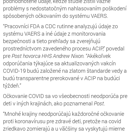
podhodnotené údaje, keďže štúdie zistili vážne
problémy s nedostatočným nahlasovaním poškodení
spôsobených očkovaním do systému VAERS.
“Pracovníci FDA a CDC rutinne analyzujú údaje zo
systému VAERS a iné údaje z monitorovania
bezpečnosti a tieto prehľady sa zverejňujú
prostredníctvom zavedeného procesu ACIP,” povedal
pre
Post
hovorca HHS Andrew Nixon.
“Akékoľvek
odporúčania týkajúce sa aktualizovaných vakcín
COVID-19 budú založené na zlatom štandarde vedy a
budú transparentne prerokované v ACIP na budúci
týždeň.”
Očkovanie COVID sa vo všeobecnosti neodporúča pre
deti v iných krajinách, ako poznamenal
Post
.
“Mnohé krajiny neodporúčajú každoročné očkovanie
proti koronavírusu pre zdravé deti, pretože na covid
zriedkavo zomierajú a u väčšiny sa vyskytujú mierne