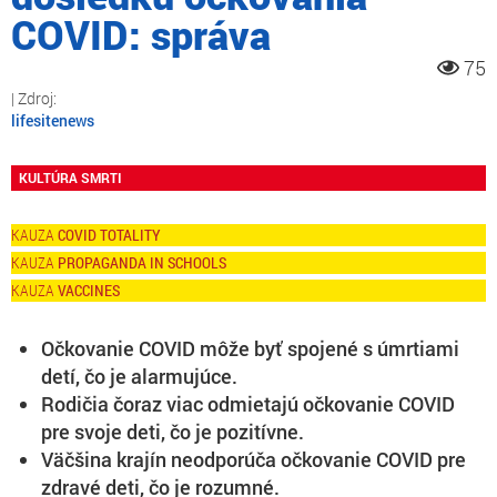
COVID: správa
75
lifesitenews
KULTÚRA SMRTI
COVID TOTALITY
PROPAGANDA IN SCHOOLS
VACCINES
Očkovanie COVID môže byť spojené s úmrtiami
detí, čo je alarmujúce.
Rodičia čoraz viac odmietajú očkovanie COVID
pre svoje deti, čo je pozitívne.
Väčšina krajín neodporúča očkovanie COVID pre
zdravé deti, čo je rozumné.