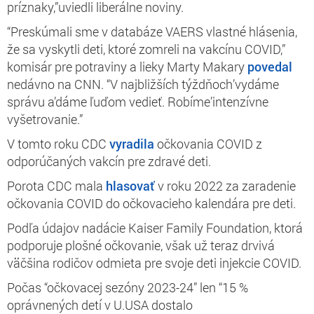
príznaky,”uviedli liberálne noviny.
“Preskúmali sme v databáze VAERS vlastné hlásenia,
že sa vyskytli deti, ktoré zomreli na vakcínu COVID,”
komisár pre potraviny a lieky Marty Makary
povedal
nedávno na CNN. “V najbližších týždňoch’vydáme
správu a’dáme ľuďom vedieť. Robíme’intenzívne
vyšetrovanie.”
V tomto roku CDC
vyradila
očkovania COVID z
odporúčaných vakcín pre zdravé deti.
Porota CDC mala
hlasovať
v roku 2022 za zaradenie
očkovania COVID do očkovacieho kalendára pre deti.
Podľa údajov nadácie Kaiser Family Foundation, ktorá
podporuje plošné očkovanie, však už teraz drvivá
väčšina rodičov odmieta pre svoje deti injekcie COVID.
Počas “očkovacej sezóny 2023-24” len “15 %
oprávnených detí v U.USA dostalo