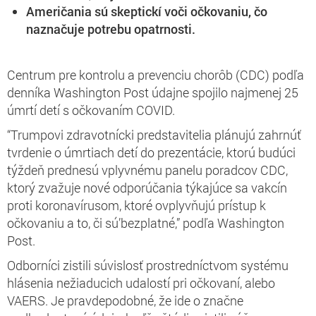
Američania sú skeptickí voči očkovaniu, čo
naznačuje potrebu opatrnosti.
Centrum pre kontrolu a prevenciu chorôb (CDC) podľa
denníka Washington Post údajne spojilo najmenej 25
úmrtí detí s očkovaním COVID.
“Trumpovi zdravotnícki predstavitelia plánujú zahrnúť
tvrdenie o úmrtiach detí do prezentácie, ktorú budúci
týždeň prednesú vplyvnému panelu poradcov CDC,
ktorý zvažuje nové odporúčania týkajúce sa vakcín
proti koronavírusom, ktoré ovplyvňujú prístup k
očkovaniu a to, či sú’bezplatné,” podľa Washington
Post.
Odborníci zistili súvislosť prostredníctvom systému
hlásenia nežiaducich udalostí pri očkovaní, alebo
VAERS. Je pravdepodobné, že ide o značne