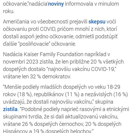
očkovanie,”nadácia’
noviny
informovala v minulom
roku.
Američania vo všeobecnosti prejavili
skepsu
voči
očkovaniu proti COVID, pričom mnohí z nich, ktorí
dostali aspoň jedno očkovanie, odmietli podstúpiť
ďalšie “posilňovacie” očkovanie.
Nadácia Kaiser Family Foundation napríklad v
novembri 2023 zistila, že len približne 20 % všetkých
dospelých dostalo “najnovšiu vakcínu COVID-19,”
vrátane len 32 % demokratov.
“Menšie podiely mladších dospelých vo veku 18-29
rokov (18 %), republikánov (11 %) a nezávislých (16 %)
uvádzajú, že dostali najnovšiu vakcínu,” skupina
zistila
. “Podobné podiely naprieč rasovými a etnickými
skupinami tvrdia, že si dali aktualizovanú vakcínu,
vrátane 26 % dospelých černochov, 20 % dospelých
Hispáncov a 19 % dospelých belochov.”