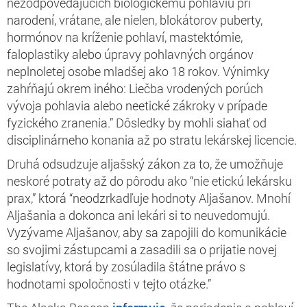
nezodpovedajúcich biologickému pohlaviu pri
narodení, vrátane, ale nielen, blokátorov puberty,
hormónov na kríženie pohlaví, mastektómie,
faloplastiky alebo úpravy pohlavných orgánov
neplnoletej osobe mladšej ako 18 rokov. Výnimky
zahŕňajú okrem iného: Liečba vrodených porúch
vývoja pohlavia alebo neetické zákroky v prípade
fyzického zranenia.” Dôsledky by mohli siahať od
disciplinárneho konania až po stratu lekárskej licencie.
Druhá odsudzuje aljašský zákon za to, že umožňuje
neskoré potraty až do pôrodu ako “nie etickú lekársku
prax,” ktorá “neodzrkadľuje hodnoty Aljašanov. Mnohí
Aljašania a dokonca ani lekári si to neuvedomujú.
Vyzývame Aljašanov, aby sa zapojili do komunikácie
so svojimi zástupcami a zasadili sa o prijatie novej
legislatívy, ktorá by zosúladila štátne právo s
hodnotami spoločnosti v tejto otázke.”