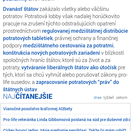
Dvanásť štátov
zakázalo všetky alebo väčšinu
potratov. Potratová lobby však naďalej horúčkovito
pracuje na zrušení týchto odstrašujúcich opatrení
prostredníctvom
regulovanej medzištátnej distribúcie
potratových tabletiek
, právnej ochrany a finančnej
podpory
medzištátneho cestovania za potratmi
,
konštrukcia nových potratových zariadení
v blízkosti
spoločných hraníc štátov, ktoré sú za život a za
potraty,
vytváranie liberálnych štátov ako útočísk
pre
tých, ktorí sa chcú vyhnúť alebo porušovať zákony pro-
life susedov, a
zapracovanie potratových “práv” do
štátnych ústav
.
ČÍTANEJŠIE
dnes
týždeň
celkom
Vianočné posolstvo kráľovnej Alžbety
Pro-life veteránka Linda Gibbonsová poslaná na súd pre duševné zdra
Cirkev hovorí jedno. Moje svedomie nesúhlasí. Takže čo mám robiť?