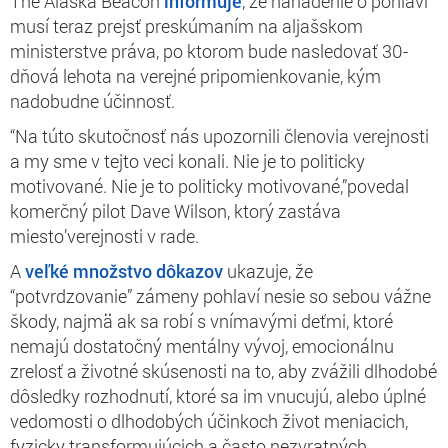
The Alaska Beacon
informuje
, že nariadenie o pohlaví
musí teraz prejsť preskúmaním na aljašskom
ministerstve práva, po ktorom bude nasledovať 30-
dňová lehota na verejné pripomienkovanie, kým
nadobudne účinnosť.
“Na túto skutočnosť nás upozornili členovia verejnosti
a my sme v tejto veci konali. Nie je to politicky
motivované. Nie je to politicky motivované,”povedal
komerčný pilot Dave Wilson, ktorý zastáva
miesto’verejnosti v rade.
A
veľké množstvo dôkazov
ukazuje, že
“potvrdzovanie” zámeny pohlaví nesie so sebou vážne
škody, najmä ak sa robí s vnímavými deťmi, ktoré
nemajú dostatočný mentálny vývoj, emocionálnu
zrelosť a životné skúsenosti na to, aby zvážili dlhodobé
dôsledky rozhodnutí, ktoré sa im vnucujú, alebo úplné
vedomosti o dlhodobých účinkoch život meniacich,
fyzicky transformujúcich a často nezvratných