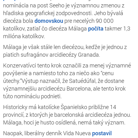
nominácia na post Seeho je významnou zmenou z
hľadiska geografickej zodpovednosti. Jeho bývalá
diecéza bola
domovskou
pre necelých 90 000
katolíkov, zatiaľ čo diecéza Málaga
počíta
takmer 1,3
milióna katolíkov.
Málaga je však stále len diecézou, keďže je jednou z
piatich sufragánov arcidiecézy Granada.
Konzervatívci tento krok označili za menej významné
povýšenie a namiesto toho za niečo ako “cenu
útechy.”Výstup naznačil, že Satuédúfal, že dostane
významnejšiu arcidiecézu Barcelona, ale tento krok
túto nomináciu podnieti.
Historicky má katolícke Španielsko približne 14
provincií, z ktorých je barcelonská arcidiecéza jednou.
Málaga, hoci je husto osídlená, nemá taký význam.
Naopak, liberálny denník Vida Nueva
postavil