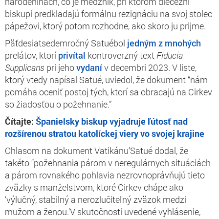
narodeninách, čo je medzník, pri ktorom diecézni
biskupi predkladajú formálnu rezignáciu na svoj stolec
pápežovi, ktorý potom rozhodne, ako skoro ju prijme.
Päťdesiatsedemročný Satuébol
jedným z
mnohých
prelátov, ktorí
privítal
kontroverzný text
Fiducia
Supplicans
pri jeho
vydaní
v decembri 2023. V liste,
ktorý vtedy napísal Satué, uviedol, že dokument “nám
pomáha oceniť postoj tých, ktorí sa obracajú na Cirkev
so žiadosťou o požehnanie.”
Čítajte:
Španielsky biskup vyjadruje ľútosť nad
rozšírenou stratou katolíckej viery vo svojej krajine
Ohlasom na dokument Vatikánu’Satué dodal, že
takéto “požehnania párom v neregulárnych situáciách
a párom rovnakého pohlavia nezrovnoprávňujú tieto
zväzky s manželstvom, ktoré Cirkev chápe ako
‘výlučný, stabilný a nerozlučiteľný zväzok medzi
mužom a ženou.’V skutočnosti uvedené vyhlásenie,