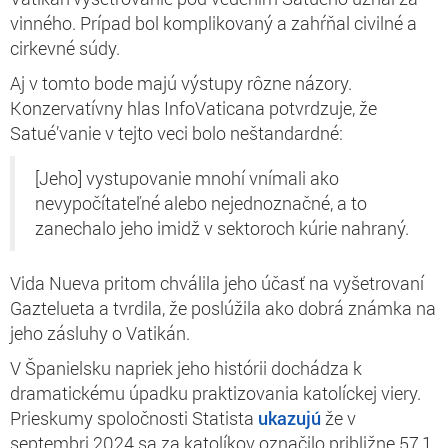
vinného. Prípad bol komplikovaný a zahŕňal civilné a
cirkevné súdy.
Aj v tomto bode majú výstupy rôzne názory.
Konzervatívny hlas InfoVaticana potvrdzuje, že
Satué’vanie v tejto veci bolo neštandardné:
[Jeho] vystupovanie mnohí vnímali ako
nevypočítateľné alebo nejednoznačné, a to
zanechalo jeho imidž v sektoroch kúrie nahraný.
Vida Nueva pritom chválila jeho účasť na vyšetrovaní
Gaztelueta a tvrdila, že poslúžila ako dobrá známka na
jeho zásluhy o Vatikán.
V Španielsku napriek jeho histórii dochádza k
dramatickému úpadku praktizovania katolíckej viery.
Prieskumy spoločnosti Statista
ukazujú
že v
septembri 2024 sa za katolíkov označilo približne 57,1