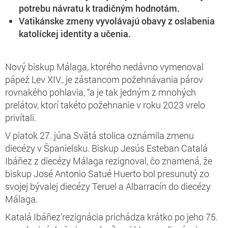
potrebu návratu k tradičným hodnotám.
Vatikánske zmeny vyvolávajú obavy z oslabenia
katolíckej identity a učenia.
Nový biskup Málaga, ktorého nedávno vymenoval
pápež Lev XIV., je zástancom požehnávania párov
rovnakého pohlavia, “a je tak jedným z mnohých
prelátov, ktorí takéto požehnanie v roku 2023 vrelo
privítali.
V piatok 27. júna Svätá stolica oznámila zmenu
diecézy v Španielsku. Biskup Jesús Esteban Catalá
Ibáñez z diecézy Málaga rezignoval, čo znamená, že
biskup José Antonio Satué Huerto bol presunutý zo
svojej bývalej diecézy Teruel a Albarracín do diecézy
Málaga.
Katalá Ibáñez’rezignácia prichádza krátko po jeho 75.