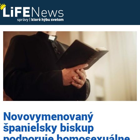
Novovymenovaný
španielsky biskup
podporuje homosexuálne