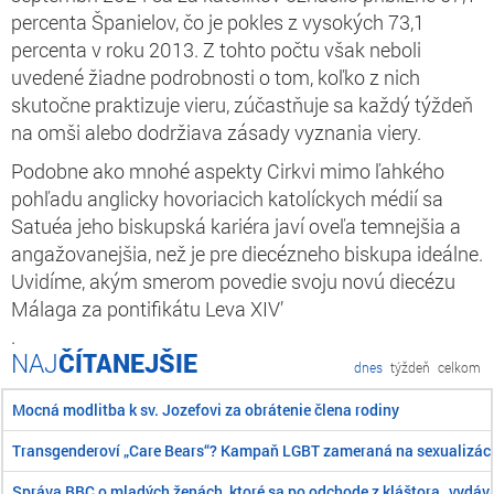
percenta Španielov, čo je pokles z vysokých 73,1
percenta v roku 2013. Z tohto počtu však neboli
uvedené žiadne podrobnosti o tom, koľko z nich
skutočne praktizuje vieru, zúčastňuje sa každý týždeň
na omši alebo dodržiava zásady vyznania viery.
Podobne ako mnohé aspekty Cirkvi mimo ľahkého
pohľadu anglicky hovoriacich katolíckych médií sa
Satuéa jeho biskupská kariéra javí oveľa temnejšia a
angažovanejšia, než je pre diecézneho biskupa ideálne.
Uvidíme, akým smerom povedie svoju novú diecézu
Málaga za pontifikátu Leva XIV’
.
ČÍTANEJŠIE
dnes
týždeň
celkom
Mocná modlitba k sv. Jozefovi za obrátenie člena rodiny
Transgenderoví „Care Bears“? Kampaň LGBT zameraná na sexualizáciu 
Správa BBC o mladých ženách, ktoré sa po odchode z kláštora „vydáva