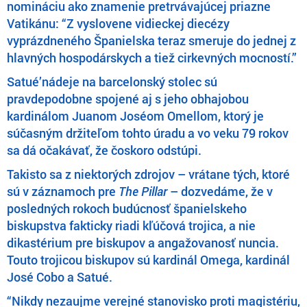
nomináciu ako znamenie pretrvávajúcej priazne
Vatikánu: “Z vyslovene vidieckej diecézy
vyprázdneného Španielska teraz smeruje do jednej z
hlavných hospodárskych a tiež cirkevných mocností.”
Satué’nádeje na barcelonský stolec sú
pravdepodobne spojené aj s jeho obhajobou
kardinálom Juanom Joséom Omellom, ktorý je
súčasným držiteľom tohto úradu a vo veku 79 rokov
sa dá očakávať, že čoskoro odstúpi.
Takisto sa z niektorých zdrojov – vrátane tých, ktoré
sú v záznamoch pre
The Pillar
– dozvedáme, že v
posledných rokoch budúcnosť španielskeho
biskupstva fakticky riadi kľúčová trojica, a nie
dikastérium pre biskupov a angažovanosť nuncia.
Touto trojicou biskupov sú kardinál Omega, kardinál
José Cobo a Satué.
“Nikdy nezaujme verejné stanovisko proti magistériu,