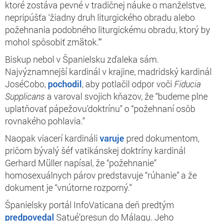
ktoré zostáva pevné v tradičnej náuke o manželstve,
nepripúšťa ‘žiadny druh liturgického obradu alebo
požehnania podobného liturgickému obradu, ktorý by
mohol spôsobiť zmätok.’”
Biskup nebol v Španielsku zďaleka sám.
Najvýznamnejší kardinál v krajine, madridský kardinál
JoséCobo,
pochodil
, aby potlačil odpor voči
Fiducia
Supplicans
a varoval svojich kňazov, že “budeme plne
uplatňovať pápežovu’doktrínu” o “požehnaní osôb
rovnakého pohlavia.”
Naopak viacerí kardináli
varuje
pred dokumentom,
pričom bývalý šéf vatikánskej doktríny kardinál
Gerhard Müller napísal, že “požehnanie”
homosexuálnych párov predstavuje “rúhanie” a že
dokument je “vnútorne rozporný.”
Španielsky portál InfoVaticana deň predtým
predpovedal
Satué’presun do Málagu. Jeho