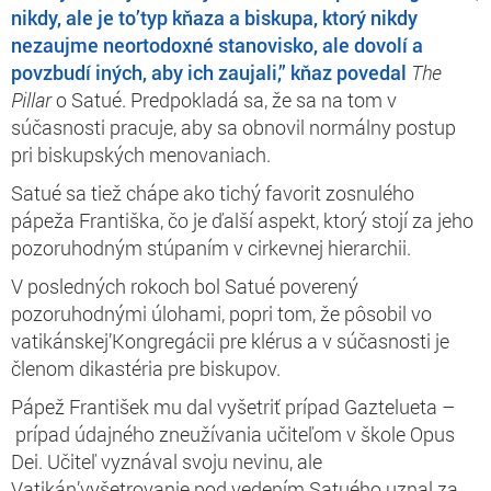
nikdy, ale je to’typ kňaza a biskupa, ktorý nikdy
nezaujme neortodoxné stanovisko, ale dovolí a
povzbudí iných, aby ich zaujali,” kňaz
povedal
The
Pillar
o Satué. Predpokladá sa, že sa na tom v
súčasnosti pracuje, aby sa obnovil normálny postup
pri biskupských menovaniach.
Satué sa tiež chápe ako tichý favorit zosnulého
pápeža Františka, čo je ďalší aspekt, ktorý stojí za jeho
pozoruhodným stúpaním v cirkevnej hierarchii.
V posledných rokoch bol Satué poverený
pozoruhodnými úlohami, popri tom, že pôsobil vo
vatikánskej’Kongregácii pre klérus a v súčasnosti je
členom dikastéria pre biskupov.
Pápež František mu dal vyšetriť prípad Gaztelueta –
prípad údajného zneužívania učiteľom v škole Opus
Dei. Učiteľ vyznával svoju nevinu, ale
Vatikán’vyšetrovanie pod vedením Satuého uznal za