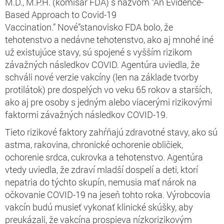
M.D., M.P.H. (komisár FDA) s názvom “An Evidence-
Based Approach to Covid-19
Vaccination.” Nové”stanovisko FDA bolo, že
tehotenstvo a nedávne tehotenstvo, ako aj mnohé iné
už existujúce stavy, sú spojené s vyšším rizikom
závažných následkov COVID. Agentúra uviedla, že
schváli nové verzie vakcíny (len na základe tvorby
protilátok) pre dospelých vo veku 65 rokov a starších,
ako aj pre osoby s jedným alebo viacerými rizikovými
faktormi závažných následkov COVID-19.
Tieto rizikové faktory zahŕňajú zdravotné stavy, ako sú
astma, rakovina, chronické ochorenie obličiek,
ochorenie srdca, cukrovka a tehotenstvo. Agentúra
vtedy uviedla, že zdraví mladší dospelí a deti, ktorí
nepatria do týchto skupín, nemusia mať nárok na
očkovanie COVID-19 na jeseň tohto roka. Výrobcovia
vakcín budú musieť vykonať klinické skúšky, aby
preukázali, že vakcína prospieva nízkorizikovým