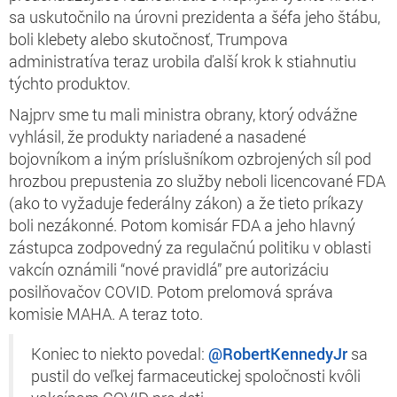
sa uskutočnilo na úrovni prezidenta a šéfa jeho štábu,
boli klebety alebo skutočnosť, Trumpova
administratíva teraz urobila ďalší krok k stiahnutiu
týchto produktov.
Najprv sme tu mali ministra obrany, ktorý odvážne
vyhlásil, že produkty nariadené a nasadené
bojovníkom a iným príslušníkom ozbrojených síl pod
hrozbou prepustenia zo služby neboli licencované FDA
(ako to vyžaduje federálny zákon) a že tieto príkazy
boli nezákonné. Potom komisár FDA a jeho hlavný
zástupca zodpovedný za regulačnú politiku v oblasti
vakcín oznámili “nové pravidlá” pre autorizáciu
posilňovačov COVID. Potom prelomová správa
komisie MAHA. A teraz toto.
Koniec to niekto povedal:
@RobertKennedyJr
sa
pustil do veľkej farmaceutickej spoločnosti kvôli