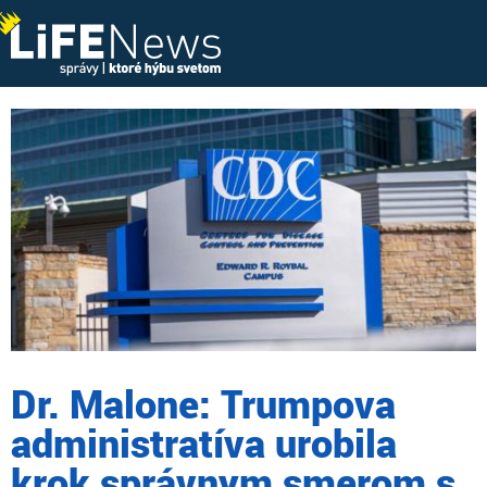
Dr. Malone: Trumpova
administratíva urobila
krok správnym smerom s