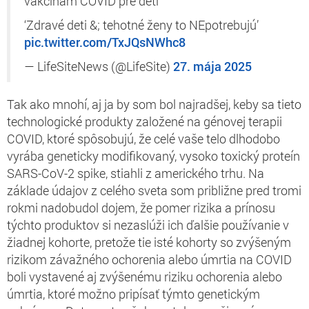
vakcínam COVID pre deti
‘Zdravé deti &; tehotné ženy to NEpotrebujú’
pic.twitter.com/TxJQsNWhc8
— LifeSiteNews (@LifeSite)
27. mája 2025
Tak ako mnohí, aj ja by som bol najradšej, keby sa tieto
technologické produkty založené na génovej terapii
COVID, ktoré spôsobujú, že celé vaše telo dlhodobo
vyrába geneticky modifikovaný, vysoko toxický proteín
SARS-CoV-2 spike, stiahli z amerického trhu. Na
základe údajov z celého sveta som približne pred tromi
rokmi nadobudol dojem, že pomer rizika a prínosu
týchto produktov si nezaslúži ich ďalšie používanie v
žiadnej kohorte, pretože tie isté kohorty so zvýšeným
rizikom závažného ochorenia alebo úmrtia na COVID
boli vystavené aj zvýšenému riziku ochorenia alebo
úmrtia, ktoré možno pripísať týmto genetickým