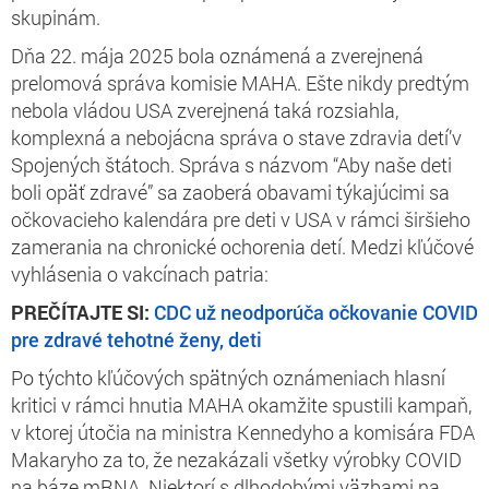
skupinám.
Dňa 22. mája 2025 bola oznámená a zverejnená
prelomová správa komisie MAHA. Ešte nikdy predtým
nebola vládou USA zverejnená taká rozsiahla,
komplexná a nebojácna správa o stave zdravia detí’v
Spojených štátoch. Správa s názvom “Aby naše deti
boli opäť zdravé” sa zaoberá obavami týkajúcimi sa
očkovacieho kalendára pre deti v USA v rámci širšieho
zamerania na chronické ochorenia detí. Medzi kľúčové
vyhlásenia o vakcínach patria:
PREČÍTAJTE SI:
CDC už neodporúča očkovanie COVID
pre zdravé tehotné ženy, deti
Po týchto kľúčových spätných oznámeniach hlasní
kritici v rámci hnutia MAHA okamžite spustili kampaň,
v ktorej útočia na ministra Kennedyho a komisára FDA
Makaryho za to, že nezakázali všetky výrobky COVID
na báze mRNA. Niektorí s dlhodobými väzbami na