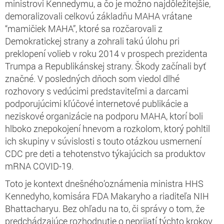
ministrovi Kennedymu, a čo je možno najdôležitejšie,
demoralizovali celkovú základňu MAHA vrátane
“mamičiek MAHA”, ktoré sa rozčarovali z
Demokratickej strany a zohrali takú úlohu pri
preklopení volieb v roku 2014 v prospech prezidenta
Trumpa a Republikánskej strany. Škody začínali byť
značné. V posledných dňoch som viedol dlhé
rozhovory s vedúcimi predstaviteľmi a darcami
podporujúcimi kľúčové internetové publikácie a
neziskové organizácie na podporu MAHA, ktorí boli
hlboko znepokojení hnevom a rozkolom, ktorý pohltil
ich skupiny v súvislosti s touto otázkou usmernení
CDC pre deti a tehotenstvo týkajúcich sa produktov
mRNA COVID-19.
Toto je kontext dnešného’oznámenia ministra HHS
Kennedyho, komisára FDA Makaryho a riaditeľa NIH
Bhattacharyu. Bez ohľadu na to, či správy o tom, že
predchádzajúce rozhodnutie o neprijatí týchto krokov