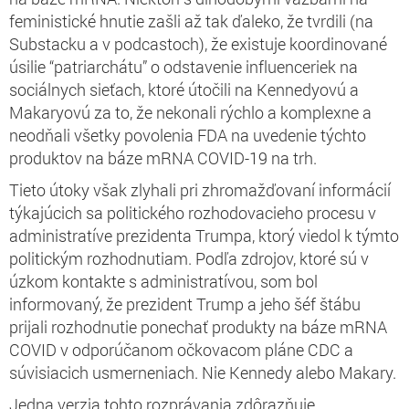
feministické hnutie zašli až tak ďaleko, že tvrdili (na
Substacku a v podcastoch), že existuje koordinované
úsilie “patriarchátu” o odstavenie influenceriek na
sociálnych sieťach, ktoré útočili na Kennedyovú a
Makaryovú za to, že nekonali rýchlo a komplexne a
neodňali všetky povolenia FDA na uvedenie týchto
produktov na báze mRNA COVID-19 na trh.
Tieto útoky však zlyhali pri zhromažďovaní informácií
týkajúcich sa politického rozhodovacieho procesu v
administratíve prezidenta Trumpa, ktorý viedol k týmto
politickým rozhodnutiam. Podľa zdrojov, ktoré sú v
úzkom kontakte s administratívou, som bol
informovaný, že prezident Trump a jeho šéf štábu
prijali rozhodnutie ponechať produkty na báze mRNA
COVID v odporúčanom očkovacom pláne CDC a
súvisiacich usmerneniach. Nie Kennedy alebo Makary.
Jedna verzia tohto rozprávania zdôrazňuje