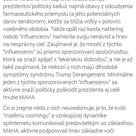
prezidentov’politický kalkul, najmä obavy z odcudzenia
farmaceutického priemyslu (a jeho potenciálnych
darov senátorom), keďže sa blížia voľby v polovici
volebného obdobia. Takže opäť raz kasta nattering
nabob “influencerov” namierila svoju nenávisť a hnev
na nesprávny cieľ. Zaujímavé je, že mnohí z týchto
“influencerov” sú priamo sponzorovaní spoločnosťou,
ktorá sa snaží spájať s “lekárskou slobodou”, a nie je až
také zaujímavé, že niektorí z nich majú dlhodobé
symptómy syndrómu Trump Derangement. Minimálne
jeden z týchto sponzorovaných “influencerov” sa
aktívne snaží politicky poškodiť prezidenta aj celé
hnutie MAHA.
Čo si zrejme nikto z nich neuvedomuje, je to, že kvôli
“malému roomingu” a vznikajúcej dynamike
splinternetu komunikovali predovšetkým so základňou
MAHA, aktívne podporovali hnev základne voči