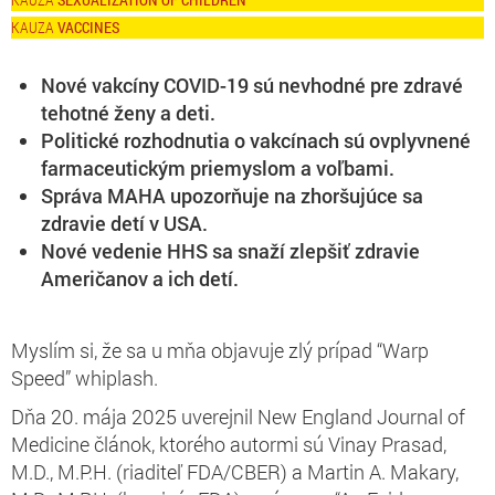
VACCINES
Nové vakcíny COVID-19 sú nevhodné pre zdravé
tehotné ženy a deti.
Politické rozhodnutia o vakcínach sú ovplyvnené
farmaceutickým priemyslom a voľbami.
Správa MAHA upozorňuje na zhoršujúce sa
zdravie detí v USA.
Nové vedenie HHS sa snaží zlepšiť zdravie
Američanov a ich detí.
Myslím si, že sa u mňa objavuje zlý prípad “Warp
Speed” whiplash.
Dňa 20. mája 2025 uverejnil New England Journal of
Medicine článok, ktorého autormi sú Vinay Prasad,
M.D., M.P.H. (riaditeľ FDA/CBER) a Martin A. Makary,