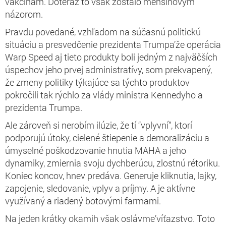
vakcínam. Doteraz to však zostalo menšinovým
názorom.
Pravdu povedané, vzhľadom na súčasnú politickú
situáciu a presvedčenie prezidenta Trumpa’že operácia
Warp Speed aj tieto produkty boli jedným z najväčších
úspechov jeho prvej administratívy, som prekvapený,
že zmeny politiky týkajúce sa týchto produktov
pokročili tak rýchlo za vlády ministra Kennedyho a
prezidenta Trumpa.
Ale zároveň si nerobím ilúzie, že tí “vplyvní”, ktorí
podporujú útoky, cielené štiepenie a demoralizáciu a
úmyselné poškodzovanie hnutia MAHA a jeho
dynamiky, zmiernia svoju dychberúcu, zlostnú rétoriku.
Koniec koncov, hnev predáva. Generuje kliknutia, lajky,
zapojenie, sledovanie, vplyv a príjmy. A je aktívne
využívaný a riadený botovými farmami.
Na jeden krátky okamih však oslávme’víťazstvo. Toto