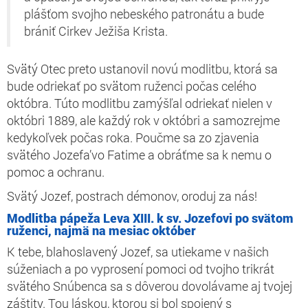
plášťom svojho nebeského patronátu a bude
brániť Cirkev Ježiša Krista.
Svätý Otec preto ustanovil novú modlitbu, ktorá sa
bude odriekať po svätom ruženci počas celého
októbra. Túto modlitbu zamýšľal odriekať nielen v
októbri 1889, ale každý rok v októbri a samozrejme
kedykoľvek počas roka. Poučme sa zo zjavenia
svätého Jozefa’vo Fatime a obráťme sa k nemu o
pomoc a ochranu.
Svätý Jozef, postrach démonov, oroduj za nás!
Modlitba pápeža Leva XIII. k sv. Jozefovi po svätom
ruženci, najmä na mesiac október
K tebe, blahoslavený Jozef, sa utiekame v našich
súženiach a po vyprosení pomoci od tvojho trikrát
svätého Snúbenca sa s dôverou dovolávame aj tvojej
záštity. Tou láskou, ktorou si bol spojený s