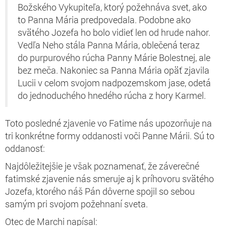
Božského Vykupiteľa, ktorý požehnáva svet, ako
to Panna Mária predpovedala. Podobne ako
svätého Jozefa ho bolo vidieť len od hrude nahor.
Vedľa Neho stála Panna Mária, oblečená teraz
do purpurového rúcha Panny Márie Bolestnej, ale
bez meča. Nakoniec sa Panna Mária opäť zjavila
Lucii v celom svojom nadpozemskom jase, odetá
do jednoduchého hnedého rúcha z hory Karmel.
Toto posledné zjavenie vo Fatime nás upozorňuje na
tri konkrétne formy oddanosti voči Panne Márii. Sú to
oddanosť:
Najdôležitejšie je však poznamenať, že záverečné
fatimské zjavenie nás smeruje aj k príhovoru svätého
Jozefa, ktorého náš Pán dôverne spojil so sebou
samým pri svojom požehnaní sveta.
Otec de Marchi napísal: