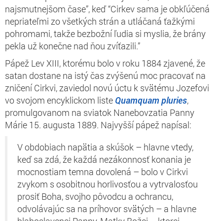
najsmutnejšom čase”, keď “Cirkev sama je obkľúčená
nepriateľmi zo všetkých strán a utláčaná ťažkými
pohromami, takže bezbožní ľudia si myslia, že brány
pekla už konečne nad ňou zvíťazili.”
Pápež Lev XIII, ktorému bolo v roku 1884 zjavené, že
satan dostane na istý čas zvýšenú moc pracovať na
zničení Cirkvi, zaviedol novú úctu k svätému Jozefovi
vo svojom encyklickom liste
Quamquam pluries
,
promulgovanom na sviatok Nanebovzatia Panny
Márie 15. augusta 1889. Najvyšší pápež napísal:
V obdobiach napätia a skúšok – hlavne vtedy,
keď sa zdá, že každá nezákonnosť konania je
mocnostiam temna dovolená – bolo v Cirkvi
zvykom s osobitnou horlivosťou a vytrvalosťou
prosiť Boha, svojho pôvodcu a ochrancu,
odvolávajúc sa na príhovor svätých – a hlavne