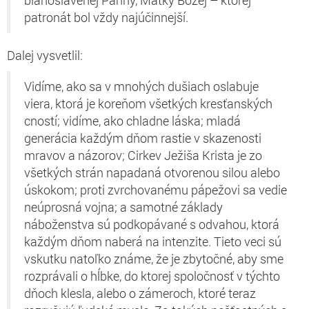
blahoslavenej Panny, Matky Božej – ktorej
patronát bol vždy najúčinnejší.
Dalej vysvetlil:
Vidíme, ako sa v mnohých dušiach oslabuje
viera, ktorá je koreňom všetkých kresťanských
cností; vidíme, ako chladne láska; mladá
generácia každým dňom rastie v skazenosti
mravov a názorov; Cirkev Ježiša Krista je zo
všetkých strán napadaná otvorenou silou alebo
úskokom; proti zvrchovanému pápežovi sa vedie
neúprosná vojna; a samotné základy
náboženstva sú podkopávané s odvahou, ktorá
každým dňom naberá na intenzite. Tieto veci sú
vskutku natoľko známe, že je zbytočné, aby sme
rozprávali o hĺbke, do ktorej spoločnosť v týchto
dňoch klesla, alebo o zámeroch, ktoré teraz