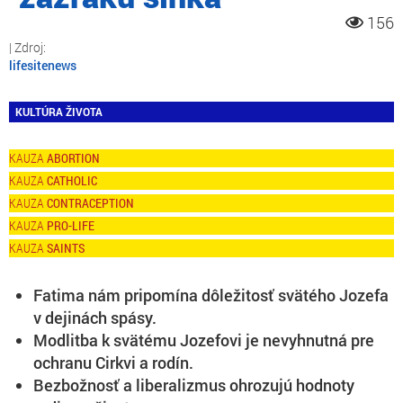
156
lifesitenews
KULTÚRA ŽIVOTA
ABORTION
CATHOLIC
CONTRACEPTION
PRO-LIFE
SAINTS
Fatima nám pripomína dôležitosť svätého Jozefa
v dejinách spásy.
Modlitba k svätému Jozefovi je nevyhnutná pre
ochranu Cirkvi a rodín.
Bezbožnosť a liberalizmus ohrozujú hodnoty