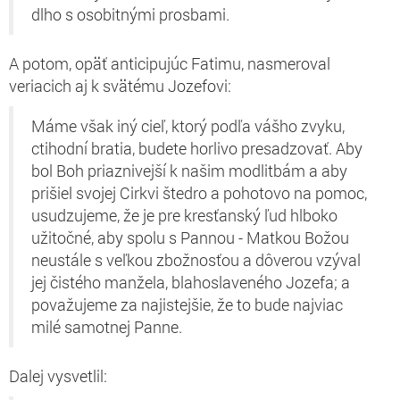
dlho s osobitnými prosbami.
A potom, opäť anticipujúc Fatimu, nasmeroval
veriacich aj k svätému Jozefovi:
Máme však iný cieľ, ktorý podľa vášho zvyku,
ctihodní bratia, budete horlivo presadzovať. Aby
bol Boh priaznivejší k našim modlitbám a aby
prišiel svojej Cirkvi štedro a pohotovo na pomoc,
usudzujeme, že je pre kresťanský ľud hlboko
užitočné, aby spolu s Pannou - Matkou Božou
neustále s veľkou zbožnosťou a dôverou vzýval
jej čistého manžela, blahoslaveného Jozefa; a
považujeme za najistejšie, že to bude najviac
milé samotnej Panne.
Dalej vysvetlil: