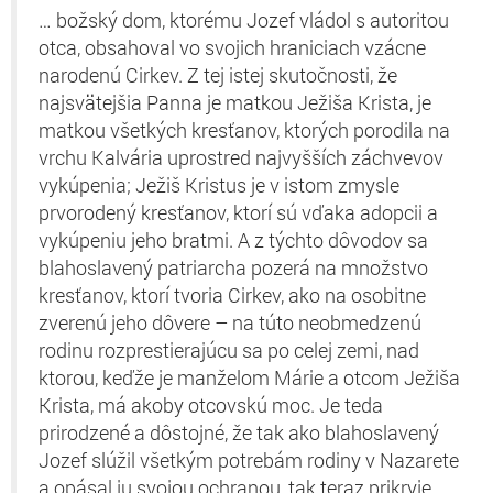
… božský dom, ktorému Jozef vládol s autoritou
otca, obsahoval vo svojich hraniciach vzácne
narodenú Cirkev. Z tej istej skutočnosti, že
najsvätejšia Panna je matkou Ježiša Krista, je
matkou všetkých kresťanov, ktorých porodila na
vrchu Kalvária uprostred najvyšších záchvevov
vykúpenia; Ježiš Kristus je v istom zmysle
prvorodený kresťanov, ktorí sú vďaka adopcii a
vykúpeniu jeho bratmi. A z týchto dôvodov sa
blahoslavený patriarcha pozerá na množstvo
kresťanov, ktorí tvoria Cirkev, ako na osobitne
zverenú jeho dôvere – na túto neobmedzenú
rodinu rozprestierajúcu sa po celej zemi, nad
ktorou, keďže je manželom Márie a otcom Ježiša
Krista, má akoby otcovskú moc. Je teda
prirodzené a dôstojné, že tak ako blahoslavený
Jozef slúžil všetkým potrebám rodiny v Nazarete
a opásal ju svojou ochranou, tak teraz prikryje