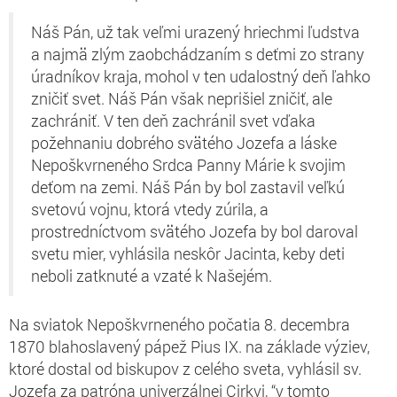
Náš Pán, už tak veľmi urazený hriechmi ľudstva
a najmä zlým zaobchádzaním s deťmi zo strany
úradníkov kraja, mohol v ten udalostný deň ľahko
zničiť svet. Náš Pán však neprišiel zničiť, ale
zachrániť. V ten deň zachránil svet vďaka
požehnaniu dobrého svätého Jozefa a láske
Nepoškvrneného Srdca Panny Márie k svojim
deťom na zemi. Náš Pán by bol zastavil veľkú
svetovú vojnu, ktorá vtedy zúrila, a
prostredníctvom svätého Jozefa by bol daroval
svetu mier, vyhlásila neskôr Jacinta, keby deti
neboli zatknuté a vzaté k Našejém.
Na sviatok Nepoškvrneného počatia 8. decembra
1870 blahoslavený pápež Pius IX. na základe výziev,
ktoré dostal od biskupov z celého sveta, vyhlásil sv.
Jozefa za patróna univerzálnej Cirkvi, “v tomto