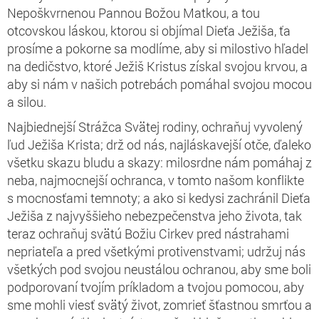
Nepoškvrnenou Pannou Božou Matkou, a tou
otcovskou láskou, ktorou si objímal Dieťa Ježiša, ťa
prosíme a pokorne sa modlíme, aby si milostivo hľadel
na dedičstvo, ktoré Ježiš Kristus získal svojou krvou, a
aby si nám v našich potrebách pomáhal svojou mocou
a silou.
Najbiednejší Strážca Svätej rodiny, ochraňuj vyvolený
ľud Ježiša Krista; drž od nás, najláskavejší otče, ďaleko
všetku skazu bludu a skazy: milosrdne nám pomáhaj z
neba, najmocnejší ochranca, v tomto našom konflikte
s mocnosťami temnoty; a ako si kedysi zachránil Dieťa
Ježiša z najvyššieho nebezpečenstva jeho života, tak
teraz ochraňuj svätú Božiu Cirkev pred nástrahami
nepriateľa a pred všetkými protivenstvami; udržuj nás
všetkých pod svojou neustálou ochranou, aby sme boli
podporovaní tvojím príkladom a tvojou pomocou, aby
sme mohli viesť svätý život, zomrieť šťastnou smrťou a