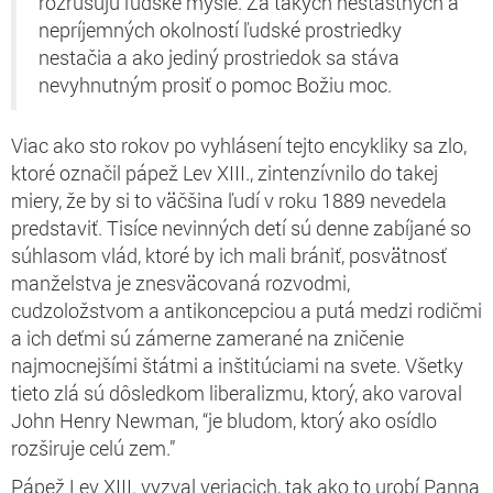
rozrušujú ľudské mysle. Za takých nešťastných a
nepríjemných okolností ľudské prostriedky
nestačia a ako jediný prostriedok sa stáva
nevyhnutným prosiť o pomoc Božiu moc.
Viac ako sto rokov po vyhlásení tejto encykliky sa zlo,
ktoré označil pápež Lev XIII., zintenzívnilo do takej
miery, že by si to väčšina ľudí v roku 1889 nevedela
predstaviť. Tisíce nevinných detí sú denne zabíjané so
súhlasom vlád, ktoré by ich mali brániť, posvätnosť
manželstva je znesväcovaná rozvodmi,
cudzoložstvom a antikoncepciou a putá medzi rodičmi
a ich deťmi sú zámerne zamerané na zničenie
najmocnejšími štátmi a inštitúciami na svete.
Všetky
tieto zlá sú dôsledkom liberalizmu, ktorý, ako varoval
John Henry Newman, “je bludom, ktorý ako osídlo
rozširuje celú zem.”
Pápež Lev XIII. vyzval veriacich, tak ako to urobí Panna