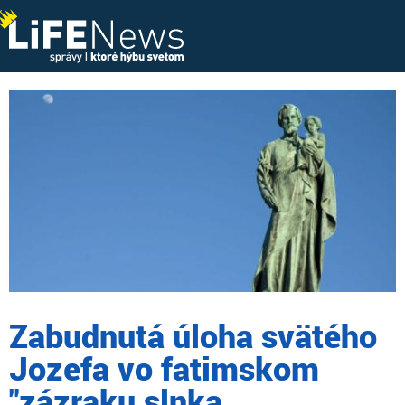
Zabudnutá úloha svätého
Jozefa vo fatimskom
"zázraku slnka