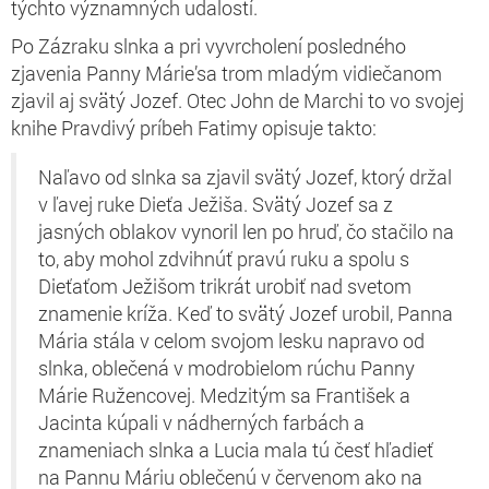
týchto významných udalostí.
Po Zázraku slnka a pri vyvrcholení posledného
zjavenia Panny Márie’sa trom mladým vidiečanom
zjavil aj svätý Jozef. Otec John de Marchi to vo svojej
knihe Pravdivý príbeh Fatimy opisuje takto:
Naľavo od slnka sa zjavil svätý Jozef, ktorý držal
v ľavej ruke Dieťa Ježiša. Svätý Jozef sa z
jasných oblakov vynoril len po hruď, čo stačilo na
to, aby mohol zdvihnúť pravú ruku a spolu s
Dieťaťom Ježišom trikrát urobiť nad svetom
znamenie kríža. Keď to svätý Jozef urobil, Panna
Mária stála v celom svojom lesku napravo od
slnka, oblečená v modrobielom rúchu Panny
Márie Ružencovej. Medzitým sa František a
Jacinta kúpali v nádherných farbách a
znameniach slnka a Lucia mala tú česť hľadieť
na Pannu Máriu oblečenú v červenom ako na