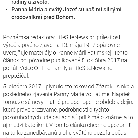
rodiny a života.
Panna Mária a svätý Jozef sú našimi silnými
orodovníkmi pred Bohom.
Poznámka redaktora: LifeSiteNews pri príležitosti
výročia prvého zjavenia 13. mája 1917 opätovne
uverejňuje materiály o Panne Márii Fatimskej. Tento
článok bol pôvodne publikovaný 5. októbra 2017 na
portáli Voice Of The Family a LifeSiteNews ho
prepožičal.
5. októbra 2017 uplynulo sto rokov od Zázraku slnka a
posledného zjavenia Panny Márie vo Fatime. Napriek
tomu, že sú nevyhnutné pre pochopenie obdobia dejín,
ktoré práve prežívame, podrobnosti o týchto
pozoruhodných udalostiach sú príliš málo známe, a to
aj medzi katolíkmi. V tomto článku chceme upozorniť
na toľko zanedbávanú úlohu svätého Jozefa počas