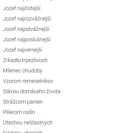
Jozef najčistejší
Jozef najrozvážnejší
Jozef najodvážnejší
Jozef najposlušnejší
Jozef najvernejší
Zrkadlo trpezlivosti
Milenec chudoby
Vzorom remeselníkov
Slávou domáceho života
Strážcom panien
Pilierom rodín
Utechou nešťastných
Nádejou chorých