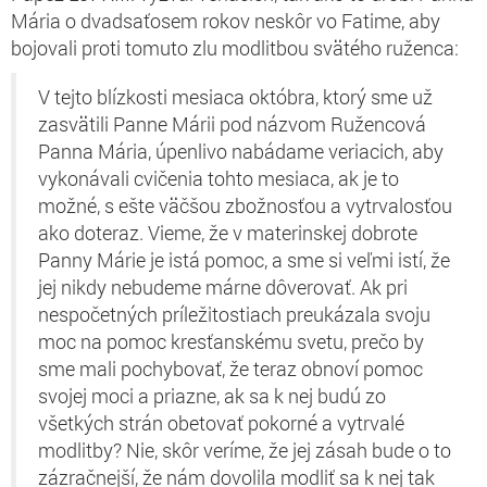
Mária o dvadsaťosem rokov neskôr vo Fatime, aby
bojovali proti tomuto zlu modlitbou svätého ruženca:
V tejto blízkosti mesiaca októbra, ktorý sme už
zasvätili Panne Márii pod názvom Ružencová
Panna Mária, úpenlivo nabádame veriacich, aby
vykonávali cvičenia tohto mesiaca, ak je to
možné, s ešte väčšou zbožnosťou a vytrvalosťou
ako doteraz. Vieme, že v materinskej dobrote
Panny Márie je istá pomoc, a sme si veľmi istí, že
jej nikdy nebudeme márne dôverovať. Ak pri
nespočetných príležitostiach preukázala svoju
moc na pomoc kresťanskému svetu, prečo by
sme mali pochybovať, že teraz obnoví pomoc
svojej moci a priazne, ak sa k nej budú zo
všetkých strán obetovať pokorné a vytrvalé
modlitby? Nie, skôr veríme, že jej zásah bude o to
zázračnejší, že nám dovolila modliť sa k nej tak