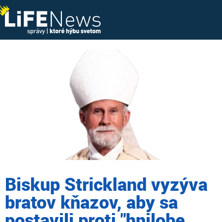
Biskup Strickland vyzýva
bratov kňazov, aby sa
postavili proti "hnilobe