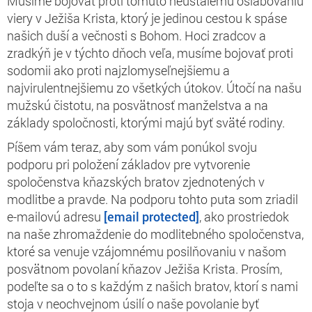
Musíme bojovať proti tomuto neustálemu oslabovaniu
viery v Ježiša Krista, ktorý je jedinou cestou k spáse
našich duší a večnosti s Bohom. Hoci zradcov a
zradkýň je v týchto dňoch veľa, musíme bojovať proti
sodomii ako proti najzlomyseľnejšiemu a
najvirulentnejšiemu zo všetkých útokov. Útočí na našu
mužskú čistotu, na posvätnosť manželstva a na
základy spoločnosti, ktorými majú byť sväté rodiny.
Píšem vám teraz, aby som vám ponúkol svoju
podporu pri položení základov pre vytvorenie
spoločenstva kňazských bratov zjednotených v
modlitbe a pravde. Na podporu tohto puta som zriadil
e-mailovú adresu
[email protected]
, ako prostriedok
na naše zhromaždenie do modlitebného spoločenstva,
ktoré sa venuje vzájomnému posilňovaniu v našom
posvätnom povolaní kňazov Ježiša Krista. Prosím,
podeľte sa o to s každým z našich bratov, ktorí s nami
stoja v neochvejnom úsilí o naše povolanie byť