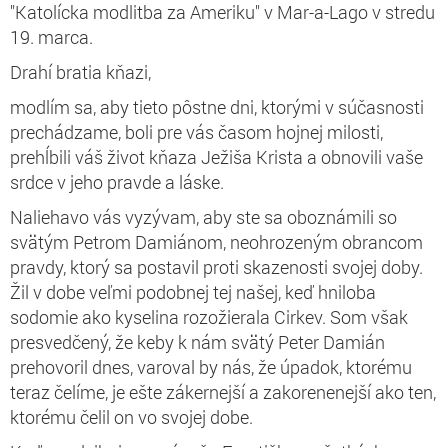
"Katolícka modlitba za Ameriku" v Mar-a-Lago v stredu
19. marca.
Drahí bratia kňazi,
modlím sa, aby tieto pôstne dni, ktorými v súčasnosti
prechádzame, boli pre vás časom hojnej milosti,
prehĺbili váš život kňaza Ježiša Krista a obnovili vaše
srdce v jeho pravde a láske.
Naliehavo vás vyzývam, aby ste sa oboznámili so
svätým Petrom Damiánom, neohrozeným obrancom
pravdy, ktorý sa postavil proti skazenosti svojej doby.
Žil v dobe veľmi podobnej tej našej, keď hniloba
sodomie ako kyselina rozožierala Cirkev. Som však
presvedčený, že keby k nám svätý Peter Damián
prehovoril dnes, varoval by nás, že úpadok, ktorému
teraz čelíme, je ešte zákernejší a zakorenenejší ako ten,
ktorému čelil on vo svojej dobe.