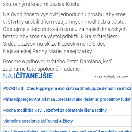
skutočnými kňazmi Ježiša Krista.
Na úvod chcem vysloviť jednoduchú prosbu, aby sme
si štvrtky urobili dňom vzájomných modlitieb a pôstu.
Obetujme v tieto dni svätú omšu za našich kňazských
bratov, aby sme sa všetci priblížili k Najsvätejšiemu
Srdcu Ježišovmu skrze Nepoškvrnené Srdce
Najsvätejšej Panny Márie, našej Matky.
Prosme o príhovor svätého Petra Damiána, keď
začíname toto spoločné hľadanie.
ČÍTANEJŠIE
dnes
týždeň
celkom
POZRITE SI: Otec Ripperger a exorcisti sa zhodujú, že démoni sa môž
Páter Ripperger: Antikrist sa „predstaví ako riešenie“ problémov ľudst
Mocná modlitba k sv. Jozefovi za obrátenie člena rodiny
Vianočné posolstvo kráľovnej Alžbety
Pro-life veteránka Linda Gibbonsová poslaná na súd pre duševné zdra