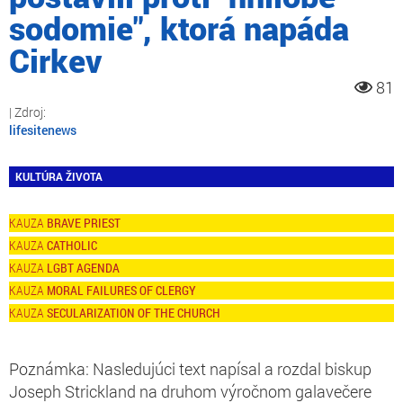
sodomie", ktorá napáda
Cirkev
81
lifesitenews
KULTÚRA ŽIVOTA
BRAVE PRIEST
CATHOLIC
LGBT AGENDA
MORAL FAILURES OF CLERGY
SECULARIZATION OF THE CHURCH
Poznámka: Nasledujúci text napísal a rozdal biskup
Joseph Strickland na druhom výročnom galavečere