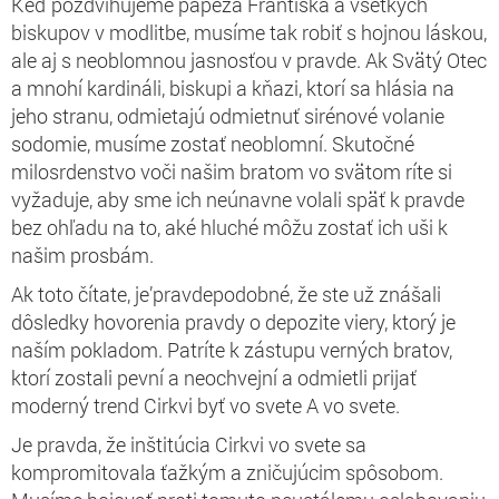
Keď pozdvihujeme pápeža Františka a všetkých
biskupov v modlitbe, musíme tak robiť s hojnou láskou,
ale aj s neoblomnou jasnosťou v pravde. Ak Svätý Otec
a mnohí kardináli, biskupi a kňazi, ktorí sa hlásia na
jeho stranu, odmietajú odmietnuť sirénové volanie
sodomie, musíme zostať neoblomní. Skutočné
milosrdenstvo voči našim bratom vo svätom ríte si
vyžaduje, aby sme ich neúnavne volali späť k pravde
bez ohľadu na to, aké hluché môžu zostať ich uši k
našim prosbám.
Ak toto čítate, je’pravdepodobné, že ste už znášali
dôsledky hovorenia pravdy o depozite viery, ktorý je
naším pokladom. Patríte k zástupu verných bratov,
ktorí zostali pevní a neochvejní a odmietli prijať
moderný trend Cirkvi byť vo svete A vo svete.
Je pravda, že inštitúcia Cirkvi vo svete sa
kompromitovala ťažkým a zničujúcim spôsobom.